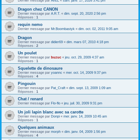
Dernier message par
AVEL
«
sam. janv. 17, 2026 3:41 pm
Dragon chez CANON
Dernier message par
A.R.T.
«
dim. sept. 20, 2020 2:56 pm
Réponses :
1
requin nemo
Dernier message par
Mr.Boombastyk
«
dim. oct. 02, 2011 9:05 am
Dragon
Dernier message par
didier69
«
dim. mars 07, 2010 4:18 pm
Réponses :
2
Un poulet
Dernier message par
buzuc
«
jeu. oct. 29, 2009 4:37 am
Réponses :
1
Squelette de dinosaure
Dernier message par
yoannc
«
mer. oct. 14, 2009 9:37 pm
Réponses :
4
Pingouin
Dernier message par
Pat_Craft
«
dim. sept. 13, 2009 1:09 am
Réponses :
1
Chat / renard
Dernier message par
Flo-flo
«
jeu. juil. 30, 2009 9:31 pm
Un joli lapin blanc avec sa carotte
Dernier message par
Donpi
«
mer. janv. 14, 2009 10:45 am
Réponses :
1
Quelques animaux
Dernier message par
morph
«
dim. janv. 04, 2009 1:56 pm
Réponses :
4