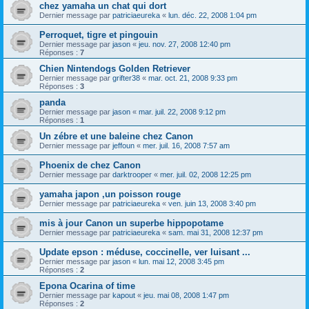
chez yamaha un chat qui dort
Dernier message par
patriciaeureka
«
lun. déc. 22, 2008 1:04 pm
Perroquet, tigre et pingouin
Dernier message par
jason
«
jeu. nov. 27, 2008 12:40 pm
Réponses :
7
Chien Nintendogs Golden Retriever
Dernier message par
grifter38
«
mar. oct. 21, 2008 9:33 pm
Réponses :
3
panda
Dernier message par
jason
«
mar. juil. 22, 2008 9:12 pm
Réponses :
1
Un zébre et une baleine chez Canon
Dernier message par
jeffoun
«
mer. juil. 16, 2008 7:57 am
Phoenix de chez Canon
Dernier message par
darktrooper
«
mer. juil. 02, 2008 12:25 pm
yamaha japon ,un poisson rouge
Dernier message par
patriciaeureka
«
ven. juin 13, 2008 3:40 pm
mis à jour Canon un superbe hippopotame
Dernier message par
patriciaeureka
«
sam. mai 31, 2008 12:37 pm
Update epson : méduse, coccinelle, ver luisant ...
Dernier message par
jason
«
lun. mai 12, 2008 3:45 pm
Réponses :
2
Epona Ocarina of time
Dernier message par
kapout
«
jeu. mai 08, 2008 1:47 pm
Réponses :
2