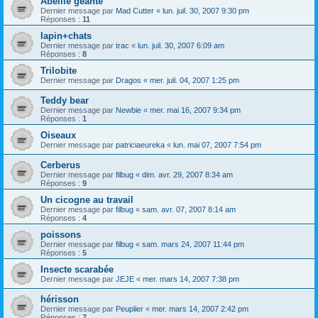
Abeille geante
Dernier message par
Mad Cutter
«
lun. juil. 30, 2007 9:30 pm
Réponses :
11
lapin+chats
Dernier message par
trac
«
lun. juil. 30, 2007 6:09 am
Réponses :
8
Trilobite
Dernier message par
Dragos
«
mer. juil. 04, 2007 1:25 pm
Teddy bear
Dernier message par
Newbie
«
mer. mai 16, 2007 9:34 pm
Réponses :
1
Oiseaux
Dernier message par
patriciaeureka
«
lun. mai 07, 2007 7:54 pm
Cerberus
Dernier message par
filbug
«
dim. avr. 29, 2007 8:34 am
Réponses :
9
Un cicogne au travail
Dernier message par
filbug
«
sam. avr. 07, 2007 8:14 am
Réponses :
4
poissons
Dernier message par
filbug
«
sam. mars 24, 2007 11:44 pm
Réponses :
5
Insecte scarabée
Dernier message par
JEJE
«
mer. mars 14, 2007 7:38 pm
hérisson
Dernier message par
Peuplier
«
mer. mars 14, 2007 2:42 pm
Réponses :
7