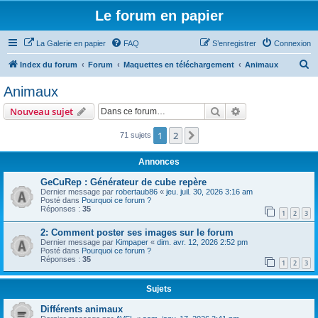
Le forum en papier
La Galerie en papier
FAQ
S’enregistrer
Connexion
R
Index du forum
Forum
Maquettes en téléchargement
Animaux
e
Animaux
c
Rechercher
Recherche avanc
Nouveau sujet
h
e
1
2
Suivante
71 sujets
r
Annonces
c
GeCuRep : Générateur de cube repère
h
Dernier message par
robertaub86
«
jeu. juil. 30, 2026 3:16 am
Posté dans
Pourquoi ce forum ?
e
Réponses :
35
1
2
3
r
2: Comment poster ses images sur le forum
Dernier message par
Kimpaper
«
dim. avr. 12, 2026 2:52 pm
Posté dans
Pourquoi ce forum ?
Réponses :
35
1
2
3
Sujets
Différents animaux