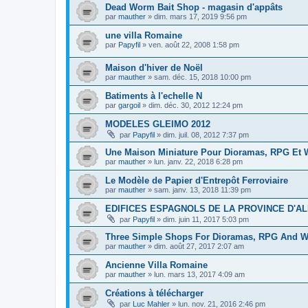
Dead Worm Bait Shop - magasin d'appâts
par
mauther
»
dim. mars 17, 2019 9:56 pm
une villa Romaine
par
Papyfil
»
ven. août 22, 2008 1:58 pm
Maison d'hiver de Noël
par
mauther
»
sam. déc. 15, 2018 10:00 pm
Batiments à l'echelle N
par
gargoil
»
dim. déc. 30, 2012 12:24 pm
MODELES GLEIMO 2012
par
Papyfil
»
dim. juil. 08, 2012 7:37 pm
Une Maison Miniature Pour Dioramas, RPG Et
par
mauther
»
lun. janv. 22, 2018 6:28 pm
Le Modèle de Papier d'Entrepôt Ferroviaire
par
mauther
»
sam. janv. 13, 2018 11:39 pm
EDIFICES ESPAGNOLS DE LA PROVINCE D'A
par
Papyfil
»
dim. juin 11, 2017 5:03 pm
Three Simple Shops For Dioramas, RPG And 
par
mauther
»
dim. août 27, 2017 2:07 am
Ancienne Villa Romaine
par
mauther
»
lun. mars 13, 2017 4:09 am
Créations à télécharger
par
Luc Mahler
»
lun. nov. 21, 2016 2:46 pm