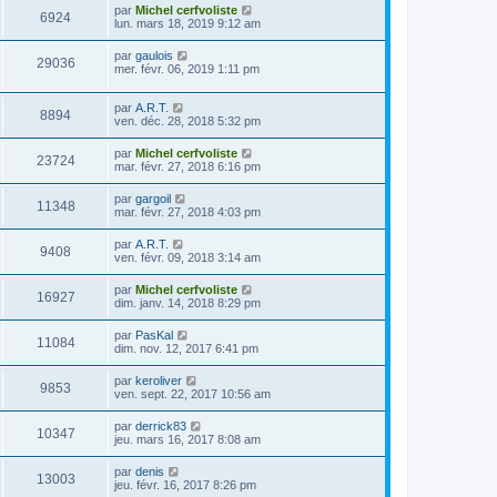
par
Michel cerfvoliste
6924
lun. mars 18, 2019 9:12 am
par
gaulois
29036
mer. févr. 06, 2019 1:11 pm
par
A.R.T.
8894
ven. déc. 28, 2018 5:32 pm
par
Michel cerfvoliste
23724
mar. févr. 27, 2018 6:16 pm
par
gargoil
11348
mar. févr. 27, 2018 4:03 pm
par
A.R.T.
9408
ven. févr. 09, 2018 3:14 am
par
Michel cerfvoliste
16927
dim. janv. 14, 2018 8:29 pm
par
PasKal
11084
dim. nov. 12, 2017 6:41 pm
par
keroliver
9853
ven. sept. 22, 2017 10:56 am
par
derrick83
10347
jeu. mars 16, 2017 8:08 am
par
denis
13003
jeu. févr. 16, 2017 8:26 pm