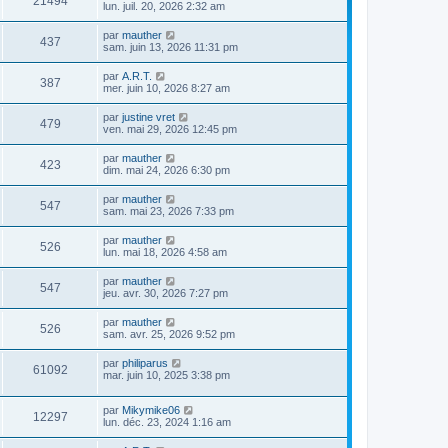
21494
lun. juil. 20, 2026 2:32 am
par
mauther
437
sam. juin 13, 2026 11:31 pm
par
A.R.T.
387
mer. juin 10, 2026 8:27 am
par
justine vret
479
ven. mai 29, 2026 12:45 pm
par
mauther
423
dim. mai 24, 2026 6:30 pm
par
mauther
547
sam. mai 23, 2026 7:33 pm
par
mauther
526
lun. mai 18, 2026 4:58 am
par
mauther
547
jeu. avr. 30, 2026 7:27 pm
par
mauther
526
sam. avr. 25, 2026 9:52 pm
par
philiparus
61092
mar. juin 10, 2025 3:38 pm
par
Mikymike06
12297
lun. déc. 23, 2024 1:16 am