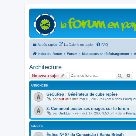
Accès rapide
La Galerie en papier
FAQ
Index du forum
Forum
Maquettes en téléchargement
A
Architecture
Recher
Re
Nouveau sujet
ANNONCES
GeCuRep : Générateur de cube repère
par
buzuc
»
mer. mai 16, 2012 2:33 pm
» dans
Pourquoi
2: Comment poster ses images sur le forum
par
DarkLan
»
ven. oct. 17, 2008 9:53 pm
» dans
Pourqu
SUJETS
Église Nª Sª da Conceição ( Bahia Brésil)