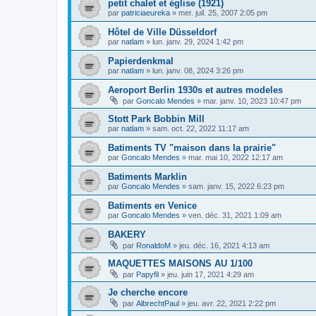
petit chalet et église (1921)
par
patriciaeureka
»
mer. juil. 25, 2007 2:05 pm
Hôtel de Ville Düsseldorf
par
natlam
»
lun. janv. 29, 2024 1:42 pm
Papierdenkmal
par
natlam
»
lun. janv. 08, 2024 3:26 pm
Aeroport Berlin 1930s et autres modeles
par
Goncalo Mendes
»
mar. janv. 10, 2023 10:47 pm
Stott Park Bobbin Mill
par
natlam
»
sam. oct. 22, 2022 11:17 am
Batiments TV "maison dans la prairie"
par
Goncalo Mendes
»
mar. mai 10, 2022 12:17 am
Batiments Marklin
par
Goncalo Mendes
»
sam. janv. 15, 2022 6:23 pm
Batiments en Venice
par
Goncalo Mendes
»
ven. déc. 31, 2021 1:09 am
BAKERY
par
RonaldoM
»
jeu. déc. 16, 2021 4:13 am
MAQUETTES MAISONS AU 1/100
par
Papyfil
»
jeu. juin 17, 2021 4:29 am
Je cherche encore
par
AlbrechtPaul
»
jeu. avr. 22, 2021 2:22 pm