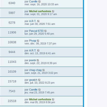
par
Camille
6340
mer. sept. 16, 2020 10:33 am
par
Michel cerfvoliste
5997
mar. sept. 01, 2020 9:17 am
par
A.R.T.
6278
mar. juin 30, 2020 7:51 am
par
Pascal 6733
11906
lun. juin 29, 2020 5:40 pm
par
Phuigi
10838
ven. déc. 06, 2019 7:37 pm
par
A.R.T.
9444
dim. oct. 13, 2019 6:41 am
par
jeanbi
11043
dim. sept. 22, 2019 8:39 pm
par
chag-chag
10109
sam. sept. 21, 2019 3:02 pm
par
gwalch
15718
dim. juil. 10, 2022 8:23 pm
par
Camille
7543
jeu. mai 23, 2019 7:45 pm
par
Michel cerfvoliste
22518
dim. mai 05, 2019 8:56 pm