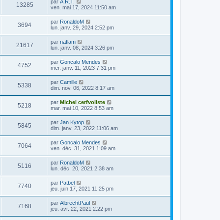
par
A.R.T.
13285
ven. mai 17, 2024 11:50 am
par
RonaldoM
3694
lun. janv. 29, 2024 2:52 pm
par
natlam
21617
lun. janv. 08, 2024 3:26 pm
par
Goncalo Mendes
4752
mer. janv. 11, 2023 7:31 pm
par
Camille
5338
dim. nov. 06, 2022 8:17 am
par
Michel cerfvoliste
5218
mar. mai 10, 2022 8:53 am
par
Jan Kytop
5845
dim. janv. 23, 2022 11:06 am
par
Goncalo Mendes
7064
ven. déc. 31, 2021 1:09 am
par
RonaldoM
5116
lun. déc. 20, 2021 2:38 am
par
Patbel
7740
jeu. juin 17, 2021 11:25 pm
par
AlbrechtPaul
7168
jeu. avr. 22, 2021 2:22 pm