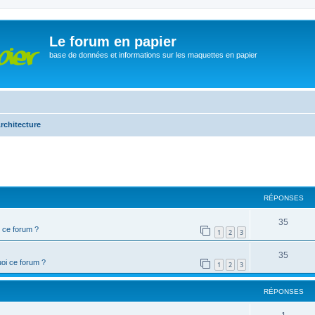
Le forum en papier
base de données et informations sur les maquettes en papier
rchitecture
cher
cherche avancée
RÉPONSES
35
 ce forum ?
1
2
3
35
oi ce forum ?
1
2
3
RÉPONSES