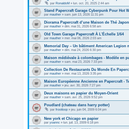
par
RonaldoM
»
lun. oct. 20, 2025 2:44 am
Stand Papercraft Garage Cyberpunk Pour Hot Wh
par
mauther
»
sam. juin 13, 2026 11:31 pm
Diorama Papercraft d’une Maison de Thé Japona
par
mauther
»
dim. mai 31, 2026 6:58 am
Old Town Garage Papercraft À L'Échelle 1/64
par
mauther
»
mer. mai 06, 2026 2:03 am
Memorial Day – Un bâtiment American Legion min
par
mauther
»
dim. mai 24, 2026 6:30 pm
Maison médiévale à colombages - Modèle en pap
par
mauther
»
sam. mai 23, 2026 7:33 pm
Collection De Restaurants Du Monde En Paperc
par
mauther
»
mer. mai 13, 2026 3:35 pm
Maison Européenne Ancienne en Papercraft - Te
par
mauther
»
jeu. avr. 30, 2026 7:27 pm
Deux maisons en papier du Moyen-Orient
par
mauther
»
sam. avr. 25, 2026 9:52 pm
Poudlard (chateau dans harry potter)
par
frootloop
»
jeu. juin 04, 2009 6:04 pm
New york et Chicago en papier
par
yoannc
»
lun. juil. 13, 2009 6:18 pm