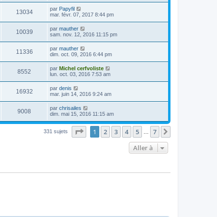
par
Papyfil
13034
mar. févr. 07, 2017 8:44 pm
par
mauther
10039
sam. nov. 12, 2016 11:15 pm
par
mauther
11336
dim. oct. 09, 2016 6:44 pm
par
Michel cerfvoliste
8552
lun. oct. 03, 2016 7:53 am
par
denis
16932
mar. juin 14, 2016 9:24 am
par
chrisailes
9008
dim. mai 15, 2016 11:15 am
Page
1
sur
7
1
2
3
4
5
7
Suivante
331 sujets
…
Aller à