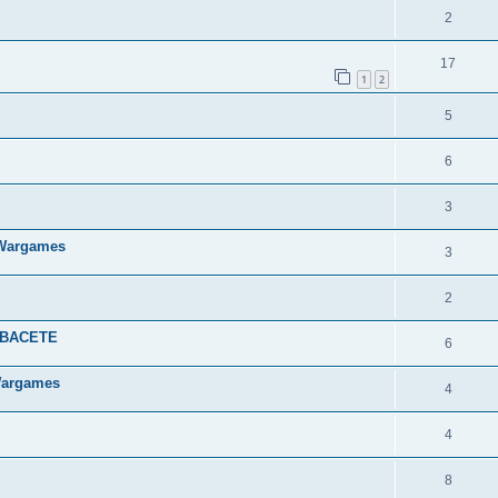
2
17
1
2
5
6
3
 Wargames
3
2
LBACETE
6
Wargames
4
4
8