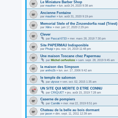
Le Miniature Barber Shop
par
mauther
»
lun. août 24, 2020 9:38 am
Ancienne Fontaine
par
mauther
»
lun. août 31, 2020 9:19 pm
Memorial Stele of the Zinzendorfia road (Triest)
par
Xilinx
»
mer. juin 17, 2020 2:29 pm
Clever
par
Pascal 6733
»
mer. mars 28, 2018 7:30 pm
Site PAPERMAU Indisponible
par
Phuigi
»
jeu. nov. 14, 2019 11:48 pm
Une maison Toscane chez Papermau
par
Michel cerfvoliste
»
sam. sept. 28, 2019 9:45 am
la maison des Simpson
par
antho2b
»
lun. avr. 17, 2006 9:42 am
le temple de salomon
par
ulysse
»
ven. oct. 02, 2015 1:35 am
UN SITE QUI MERITE D ETRE CONNU
par
CRIQUET
»
jeu. août 15, 2019 7:28 am
Caserne de pompiers
par
Camille
»
mer. mai 22, 2019 8:51 pm
Chateau de la belle au bois dormant
par
jason
»
dim. sept. 11, 2011 12:39 am