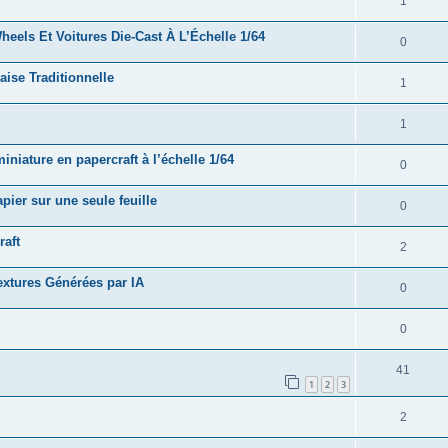
1
eels Et Voitures Die-Cast À L’Échelle 1/64
0
ise Traditionnelle
1
1
iature en papercraft à l’échelle 1/64
0
ier sur une seule feuille
0
raft
2
xtures Générées par IA
0
0
41
1
2
3
2