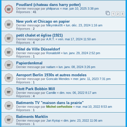
Poudlard (chateau dans harry potter)
Dernier message par
philiparus
«
mar. juin 10, 2025 3:38 pm
Réponses :
41
1
2
3
New york et Chicago en papier
Dernier message par
Mikymike06
«
lun. déc. 23, 2024 1:16 am
Réponses :
2
petit chalet et église (1921)
Dernier message par
A.R.T.
«
ven. mai 17, 2024 11:50 am
Réponses :
4
Hôtel de Ville Düsseldorf
Dernier message par
RonaldoM
«
lun. janv. 29, 2024 2:52 pm
Réponses :
1
Papierdenkmal
Dernier message par
natlam
«
lun. janv. 08, 2024 3:26 pm
Aeroport Berlin 1930s et autres modeles
Dernier message par
Goncalo Mendes
«
mer. janv. 11, 2023 7:31 pm
Réponses :
1
Stott Park Bobbin Mill
Dernier message par
Camille
«
dim. nov. 06, 2022 8:17 am
Réponses :
4
Batiments TV "maison dans la prairie"
Dernier message par
Michel cerfvoliste
«
mar. mai 10, 2022 8:53 am
Réponses :
1
Batiments Marklin
Dernier message par
Jan Kytop
«
dim. janv. 23, 2022 11:06 am
Réponses :
1