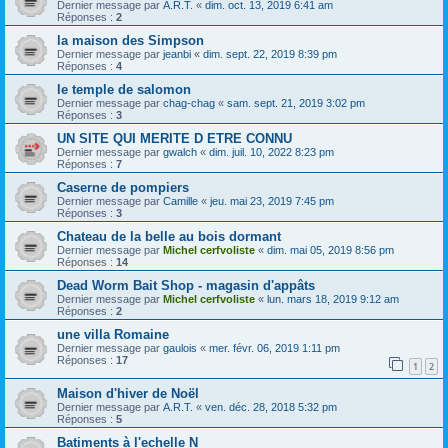
Dernier message par
A.R.T.
«
dim. oct. 13, 2019 6:41 am
Réponses :
2
la maison des Simpson
Dernier message par
jeanbi
«
dim. sept. 22, 2019 8:39 pm
Réponses :
4
le temple de salomon
Dernier message par
chag-chag
«
sam. sept. 21, 2019 3:02 pm
Réponses :
3
UN SITE QUI MERITE D ETRE CONNU
Dernier message par
gwalch
«
dim. juil. 10, 2022 8:23 pm
Réponses :
7
Caserne de pompiers
Dernier message par
Camille
«
jeu. mai 23, 2019 7:45 pm
Réponses :
3
Chateau de la belle au bois dormant
Dernier message par
Michel cerfvoliste
«
dim. mai 05, 2019 8:56 pm
Réponses :
14
Dead Worm Bait Shop - magasin d'appâts
Dernier message par
Michel cerfvoliste
«
lun. mars 18, 2019 9:12 am
Réponses :
2
une villa Romaine
Dernier message par
gaulois
«
mer. févr. 06, 2019 1:11 pm
Réponses :
17
1
2
Maison d'hiver de Noël
Dernier message par
A.R.T.
«
ven. déc. 28, 2018 5:32 pm
Réponses :
5
Batiments à l'echelle N