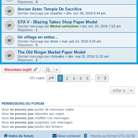
Réponses :
5
Ancien Aztec Temple De Sacrifice
Dernier message par
mauther
«
dim. oct. 09, 2016 6:44 pm
GTA V - Blazing Tattoo Shop Paper Model
Dernier message par
Michel cerfvoliste
«
lun. oct. 03, 2016 7:53 am
Réponses :
1
Un village en entier...
Dernier message par
denis
«
mar. juin 14, 2016 9:24 am
Réponses :
5
The Old Ringer Market Paper Model
Dernier message par
chrisailes
«
dim. mai 15, 2016 11:15 am
Réponses :
2
Nouveau sujet
Page
1
sur
7
1
2
3
4
5
7
Suivante
331 sujets
…
Aller à
PERMISSIONS DU FORUM
Vous
ne pouvez pas
poster de nouveaux sujets
Vous
ne pouvez pas
répondre aux sujets
Vous
ne pouvez pas
modifier vos messages
Vous
ne pouvez pas
supprimer vos messages
Vous
ne pouvez pas
joindre des fichiers
Index du forum
Nous contacter
Heures au format
UTC+02:00