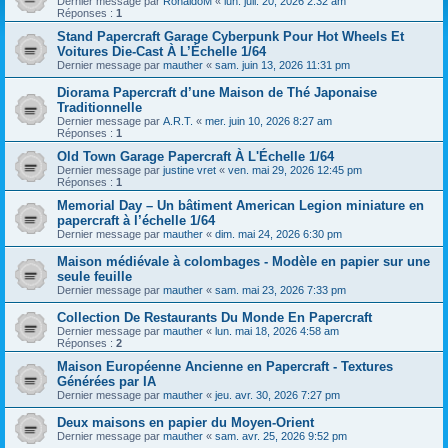
Dernier message par
RonaldoM
«
lun. juil. 20, 2026 2:32 am
Réponses :
1
Stand Papercraft Garage Cyberpunk Pour Hot Wheels Et
Voitures Die-Cast À L’Échelle 1/64
Dernier message par
mauther
«
sam. juin 13, 2026 11:31 pm
Diorama Papercraft d’une Maison de Thé Japonaise
Traditionnelle
Dernier message par
A.R.T.
«
mer. juin 10, 2026 8:27 am
Réponses :
1
Old Town Garage Papercraft À L'Échelle 1/64
Dernier message par
justine vret
«
ven. mai 29, 2026 12:45 pm
Réponses :
1
Memorial Day – Un bâtiment American Legion miniature en
papercraft à l’échelle 1/64
Dernier message par
mauther
«
dim. mai 24, 2026 6:30 pm
Maison médiévale à colombages - Modèle en papier sur une
seule feuille
Dernier message par
mauther
«
sam. mai 23, 2026 7:33 pm
Collection De Restaurants Du Monde En Papercraft
Dernier message par
mauther
«
lun. mai 18, 2026 4:58 am
Réponses :
2
Maison Européenne Ancienne en Papercraft - Textures
Générées par IA
Dernier message par
mauther
«
jeu. avr. 30, 2026 7:27 pm
Deux maisons en papier du Moyen-Orient
Dernier message par
mauther
«
sam. avr. 25, 2026 9:52 pm