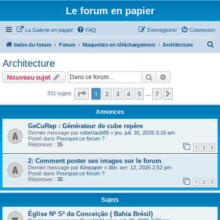
Le forum en papier
La Galerie en papier
FAQ
S’enregistrer
Connexion
R
Index du forum
Forum
Maquettes en téléchargement
Architecture
e
Architecture
c
Rechercher
Recherche avanc
Nouveau sujet
h
e
Page
1
sur
7
1
2
3
4
5
7
Suivante
331 sujets
…
r
Annonces
c
GeCuRep : Générateur de cube repère
h
Dernier message par
robertaub86
«
jeu. juil. 30, 2026 3:16 am
Posté dans
Pourquoi ce forum ?
e
Réponses :
35
1
2
3
r
2: Comment poster ses images sur le forum
Dernier message par
Kimpaper
«
dim. avr. 12, 2026 2:52 pm
Posté dans
Pourquoi ce forum ?
Réponses :
35
1
2
3
Sujets
Église Nª Sª da Conceição ( Bahia Brésil)