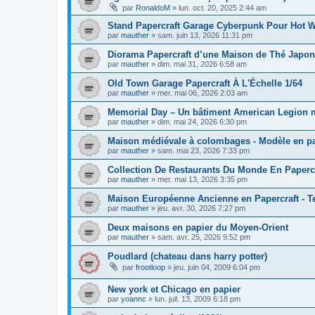
par
RonaldoM
»
lun. oct. 20, 2025 2:44 am
Stand Papercraft Garage Cyberpunk Pour Hot Wh
par
mauther
»
sam. juin 13, 2026 11:31 pm
Diorama Papercraft d’une Maison de Thé Japona
par
mauther
»
dim. mai 31, 2026 6:58 am
Old Town Garage Papercraft À L'Échelle 1/64
par
mauther
»
mer. mai 06, 2026 2:03 am
Memorial Day – Un bâtiment American Legion min
par
mauther
»
dim. mai 24, 2026 6:30 pm
Maison médiévale à colombages - Modèle en pap
par
mauther
»
sam. mai 23, 2026 7:33 pm
Collection De Restaurants Du Monde En Paperc
par
mauther
»
mer. mai 13, 2026 3:35 pm
Maison Européenne Ancienne en Papercraft - Te
par
mauther
»
jeu. avr. 30, 2026 7:27 pm
Deux maisons en papier du Moyen-Orient
par
mauther
»
sam. avr. 25, 2026 9:52 pm
Poudlard (chateau dans harry potter)
par
frootloop
»
jeu. juin 04, 2009 6:04 pm
New york et Chicago en papier
par
yoannc
»
lun. juil. 13, 2009 6:18 pm