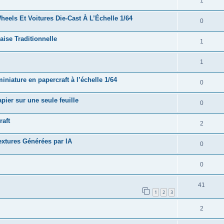
1
eels Et Voitures Die-Cast À L’Échelle 1/64
0
ise Traditionnelle
1
1
iature en papercraft à l’échelle 1/64
0
ier sur une seule feuille
0
raft
2
xtures Générées par IA
0
0
41
1
2
3
2