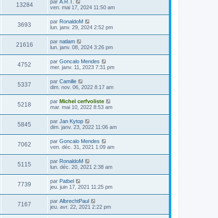
par
A.R.T.
13284
ven. mai 17, 2024 11:50 am
par
RonaldoM
3693
lun. janv. 29, 2024 2:52 pm
par
natlam
21616
lun. janv. 08, 2024 3:26 pm
par
Goncalo Mendes
4752
mer. janv. 11, 2023 7:31 pm
par
Camille
5337
dim. nov. 06, 2022 8:17 am
par
Michel cerfvoliste
5218
mar. mai 10, 2022 8:53 am
par
Jan Kytop
5845
dim. janv. 23, 2022 11:06 am
par
Goncalo Mendes
7062
ven. déc. 31, 2021 1:09 am
par
RonaldoM
5115
lun. déc. 20, 2021 2:38 am
par
Patbel
7739
jeu. juin 17, 2021 11:25 pm
par
AlbrechtPaul
7167
jeu. avr. 22, 2021 2:22 pm