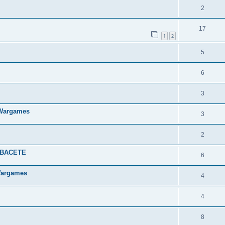
2
17
1
2
5
6
3
 Wargames
3
2
LBACETE
6
Wargames
4
4
8