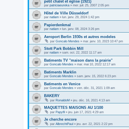
petit chalet et église (1921)
par
patriciaeureka
»
mer. juil. 25, 2007 2:05 pm
Hôtel de Ville Düsseldorf
par
natlam
»
lun. janv. 29, 2024 1:42 pm
Papierdenkmal
par
natlam
»
lun. janv. 08, 2024 3:26 pm
Aeroport Berlin 1930s et autres modeles
par
Goncalo Mendes
»
mar. janv. 10, 2023 10:47 pm
Stott Park Bobbin Mill
par
natlam
»
sam. oct. 22, 2022 11:17 am
Batiments TV "maison dans la prairie"
par
Goncalo Mendes
»
mar. mai 10, 2022 12:17 am
Batiments Marklin
par
Goncalo Mendes
»
sam. janv. 15, 2022 6:23 pm
Batiments en Venice
par
Goncalo Mendes
»
ven. déc. 31, 2021 1:09 am
BAKERY
par
RonaldoM
»
jeu. déc. 16, 2021 4:13 am
MAQUETTES MAISONS AU 1/100
par
Papyfil
»
jeu. juin 17, 2021 4:29 am
Je cherche encore
par
AlbrechtPaul
»
jeu. avr. 22, 2021 2:22 pm