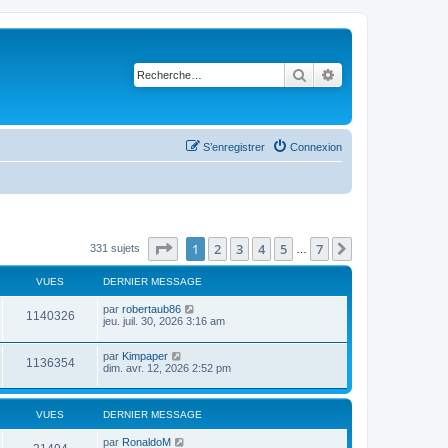
Rechercher
Recherche avancé
S’enregistrer
Connexion
Page
1
sur
7
1
2
3
4
5
7
Suivante
331 sujets
…
VUES
DERNIER MESSAGE
par
robertaub86
1140326
jeu. juil. 30, 2026 3:16 am
par
Kimpaper
1136354
dim. avr. 12, 2026 2:52 pm
VUES
DERNIER MESSAGE
par
RonaldoM