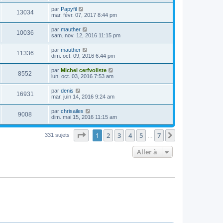
par
Papyfil
13034
mar. févr. 07, 2017 8:44 pm
par
mauther
10036
sam. nov. 12, 2016 11:15 pm
par
mauther
11336
dim. oct. 09, 2016 6:44 pm
par
Michel cerfvoliste
8552
lun. oct. 03, 2016 7:53 am
par
denis
16931
mar. juin 14, 2016 9:24 am
par
chrisailes
9008
dim. mai 15, 2016 11:15 am
Page
1
sur
7
1
2
3
4
5
7
Suivante
331 sujets
…
Aller à