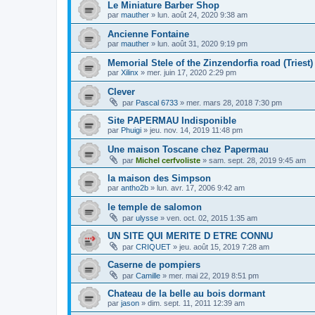
Le Miniature Barber Shop
par
mauther
»
lun. août 24, 2020 9:38 am
Ancienne Fontaine
par
mauther
»
lun. août 31, 2020 9:19 pm
Memorial Stele of the Zinzendorfia road (Triest)
par
Xilinx
»
mer. juin 17, 2020 2:29 pm
Clever
par
Pascal 6733
»
mer. mars 28, 2018 7:30 pm
Site PAPERMAU Indisponible
par
Phuigi
»
jeu. nov. 14, 2019 11:48 pm
Une maison Toscane chez Papermau
par
Michel cerfvoliste
»
sam. sept. 28, 2019 9:45 am
la maison des Simpson
par
antho2b
»
lun. avr. 17, 2006 9:42 am
le temple de salomon
par
ulysse
»
ven. oct. 02, 2015 1:35 am
UN SITE QUI MERITE D ETRE CONNU
par
CRIQUET
»
jeu. août 15, 2019 7:28 am
Caserne de pompiers
par
Camille
»
mer. mai 22, 2019 8:51 pm
Chateau de la belle au bois dormant
par
jason
»
dim. sept. 11, 2011 12:39 am