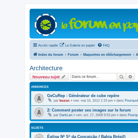
Accès rapide
La Galerie en papier
FAQ
Index du forum
Forum
Maquettes en téléchargement
A
Architecture
Recher
Re
Nouveau sujet
ANNONCES
GeCuRep : Générateur de cube repère
par
buzuc
»
mer. mai 16, 2012 2:33 pm
» dans
Pourquoi
2: Comment poster ses images sur le forum
par
DarkLan
»
ven. oct. 17, 2008 9:53 pm
» dans
Pourqu
SUJETS
Église Nª Sª da Conceição ( Bahia Brésil)