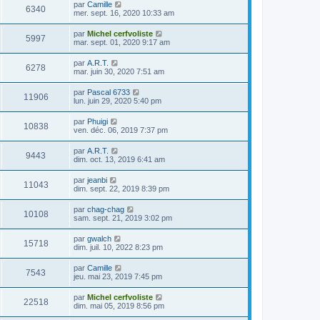
par
Camille
6340
mer. sept. 16, 2020 10:33 am
par
Michel cerfvoliste
5997
mar. sept. 01, 2020 9:17 am
par
A.R.T.
6278
mar. juin 30, 2020 7:51 am
par
Pascal 6733
11906
lun. juin 29, 2020 5:40 pm
par
Phuigi
10838
ven. déc. 06, 2019 7:37 pm
par
A.R.T.
9443
dim. oct. 13, 2019 6:41 am
par
jeanbi
11043
dim. sept. 22, 2019 8:39 pm
par
chag-chag
10108
sam. sept. 21, 2019 3:02 pm
par
gwalch
15718
dim. juil. 10, 2022 8:23 pm
par
Camille
7543
jeu. mai 23, 2019 7:45 pm
par
Michel cerfvoliste
22518
dim. mai 05, 2019 8:56 pm