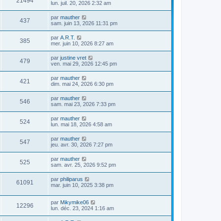
21494
lun. juil. 20, 2026 2:32 am
par
mauther
437
sam. juin 13, 2026 11:31 pm
par
A.R.T.
385
mer. juin 10, 2026 8:27 am
par
justine vret
479
ven. mai 29, 2026 12:45 pm
par
mauther
421
dim. mai 24, 2026 6:30 pm
par
mauther
546
sam. mai 23, 2026 7:33 pm
par
mauther
524
lun. mai 18, 2026 4:58 am
par
mauther
547
jeu. avr. 30, 2026 7:27 pm
par
mauther
525
sam. avr. 25, 2026 9:52 pm
par
philiparus
61091
mar. juin 10, 2025 3:38 pm
par
Mikymike06
12296
lun. déc. 23, 2024 1:16 am