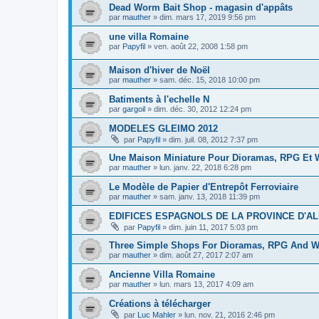
Dead Worm Bait Shop - magasin d'appâts
par
mauther
»
dim. mars 17, 2019 9:56 pm
une villa Romaine
par
Papyfil
»
ven. août 22, 2008 1:58 pm
Maison d'hiver de Noël
par
mauther
»
sam. déc. 15, 2018 10:00 pm
Batiments à l'echelle N
par
gargoil
»
dim. déc. 30, 2012 12:24 pm
MODELES GLEIMO 2012
par
Papyfil
»
dim. juil. 08, 2012 7:37 pm
Une Maison Miniature Pour Dioramas, RPG Et
par
mauther
»
lun. janv. 22, 2018 6:28 pm
Le Modèle de Papier d'Entrepôt Ferroviaire
par
mauther
»
sam. janv. 13, 2018 11:39 pm
EDIFICES ESPAGNOLS DE LA PROVINCE D'A
par
Papyfil
»
dim. juin 11, 2017 5:03 pm
Three Simple Shops For Dioramas, RPG And 
par
mauther
»
dim. août 27, 2017 2:07 am
Ancienne Villa Romaine
par
mauther
»
lun. mars 13, 2017 4:09 am
Créations à télécharger
par
Luc Mahler
»
lun. nov. 21, 2016 2:46 pm