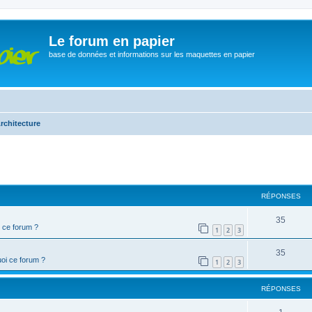
Le forum en papier
base de données et informations sur les maquettes en papier
rchitecture
cher
cherche avancée
RÉPONSES
35
 ce forum ?
1
2
3
35
oi ce forum ?
1
2
3
RÉPONSES