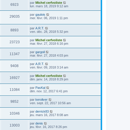
par
Michel cerfvoliste
6923
lun. mars 18, 2019 9:12 am
par
gaulois
29035
mer. févr. 06, 2019 1:11 pm
par
A.R.T.
8893
ven. déc. 28, 2018 5:32 pm
par
Michel cerfvoliste
23723
mar. févr. 27, 2018 6:16 pm
par
gargoil
11347
mar. févr. 27, 2018 4:03 pm
par
A.R.T.
9408
ven. févr. 09, 2018 3:14 am
par
Michel cerfvoliste
16927
dim. janv. 14, 2018 8:29 pm
par
PasKal
11084
dim. nov. 12, 2017 6:41 pm
par
keroliver
9852
ven. sept. 22, 2017 10:56 am
par
derrick83
10346
jeu. mars 16, 2017 8:08 am
par
denis
13003
jeu. févr. 16, 2017 8:26 pm