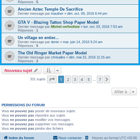
Réponses :
5
Ancien Aztec Temple De Sacrifice
Dernier message par
mauther
«
dim. oct. 09, 2016 6:44 pm
GTA V - Blazing Tattoo Shop Paper Model
Dernier message par
Michel cerfvoliste
«
lun. oct. 03, 2016 7:53 am
Réponses :
1
Un village en entier...
Dernier message par
denis
«
mar. juin 14, 2016 9:24 am
Réponses :
5
The Old Ringer Market Paper Model
Dernier message par
chrisailes
«
dim. mai 15, 2016 11:15 am
Réponses :
2
Nouveau sujet
Page
1
sur
7
1
2
3
4
5
7
Suivante
331 sujets
…
Aller à
PERMISSIONS DU FORUM
Vous
ne pouvez pas
poster de nouveaux sujets
Vous
ne pouvez pas
répondre aux sujets
Vous
ne pouvez pas
modifier vos messages
Vous
ne pouvez pas
supprimer vos messages
Vous
ne pouvez pas
joindre des fichiers
Index du forum
Nous contacter
Heures au format
UTC+02:00