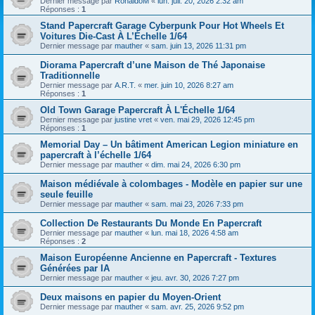
Dernier message par
RonaldoM
«
lun. juil. 20, 2026 2:32 am
Réponses :
1
Stand Papercraft Garage Cyberpunk Pour Hot Wheels Et
Voitures Die-Cast À L’Échelle 1/64
Dernier message par
mauther
«
sam. juin 13, 2026 11:31 pm
Diorama Papercraft d’une Maison de Thé Japonaise
Traditionnelle
Dernier message par
A.R.T.
«
mer. juin 10, 2026 8:27 am
Réponses :
1
Old Town Garage Papercraft À L'Échelle 1/64
Dernier message par
justine vret
«
ven. mai 29, 2026 12:45 pm
Réponses :
1
Memorial Day – Un bâtiment American Legion miniature en
papercraft à l’échelle 1/64
Dernier message par
mauther
«
dim. mai 24, 2026 6:30 pm
Maison médiévale à colombages - Modèle en papier sur une
seule feuille
Dernier message par
mauther
«
sam. mai 23, 2026 7:33 pm
Collection De Restaurants Du Monde En Papercraft
Dernier message par
mauther
«
lun. mai 18, 2026 4:58 am
Réponses :
2
Maison Européenne Ancienne en Papercraft - Textures
Générées par IA
Dernier message par
mauther
«
jeu. avr. 30, 2026 7:27 pm
Deux maisons en papier du Moyen-Orient
Dernier message par
mauther
«
sam. avr. 25, 2026 9:52 pm