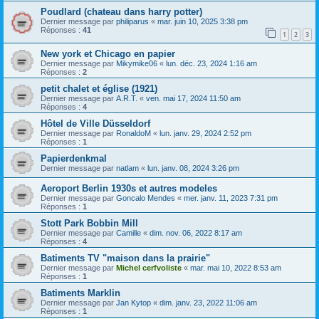
Poudlard (chateau dans harry potter)
Dernier message par
philiparus
«
mar. juin 10, 2025 3:38 pm
Réponses :
41
1
2
3
New york et Chicago en papier
Dernier message par
Mikymike06
«
lun. déc. 23, 2024 1:16 am
Réponses :
2
petit chalet et église (1921)
Dernier message par
A.R.T.
«
ven. mai 17, 2024 11:50 am
Réponses :
4
Hôtel de Ville Düsseldorf
Dernier message par
RonaldoM
«
lun. janv. 29, 2024 2:52 pm
Réponses :
1
Papierdenkmal
Dernier message par
natlam
«
lun. janv. 08, 2024 3:26 pm
Aeroport Berlin 1930s et autres modeles
Dernier message par
Goncalo Mendes
«
mer. janv. 11, 2023 7:31 pm
Réponses :
1
Stott Park Bobbin Mill
Dernier message par
Camille
«
dim. nov. 06, 2022 8:17 am
Réponses :
4
Batiments TV "maison dans la prairie"
Dernier message par
Michel cerfvoliste
«
mar. mai 10, 2022 8:53 am
Réponses :
1
Batiments Marklin
Dernier message par
Jan Kytop
«
dim. janv. 23, 2022 11:06 am
Réponses :
1