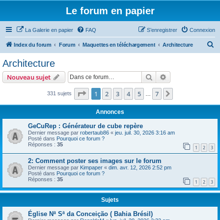
Le forum en papier
La Galerie en papier
FAQ
S’enregistrer
Connexion
R
Index du forum
Forum
Maquettes en téléchargement
Architecture
e
Architecture
c
Rechercher
Recherche avanc
Nouveau sujet
h
e
Page
1
sur
7
1
2
3
4
5
7
Suivante
331 sujets
…
r
Annonces
c
GeCuRep : Générateur de cube repère
h
Dernier message par
robertaub86
«
jeu. juil. 30, 2026 3:16 am
Posté dans
Pourquoi ce forum ?
e
Réponses :
35
1
2
3
r
2: Comment poster ses images sur le forum
Dernier message par
Kimpaper
«
dim. avr. 12, 2026 2:52 pm
Posté dans
Pourquoi ce forum ?
Réponses :
35
1
2
3
Sujets
Église Nª Sª da Conceição ( Bahia Brésil)