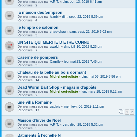
Dernier message par
A.R.T.
«
dim. oct. 13, 2019 6:41 am
Réponses :
2
la maison des Simpson
Dernier message par
jeanbi
«
dim. sept. 22, 2019 8:39 pm
Réponses :
4
le temple de salomon
Dernier message par
chag-chag
«
sam. sept. 21, 2019 3:02 pm
Réponses :
3
UN SITE QUI MERITE D ETRE CONNU
Dernier message par
gwalch
«
dim. juil. 10, 2022 8:23 pm
Réponses :
7
Caserne de pompiers
Dernier message par
Camille
«
jeu. mai 23, 2019 7:45 pm
Réponses :
3
Chateau de la belle au bois dormant
Dernier message par
Michel cerfvoliste
«
dim. mai 05, 2019 8:56 pm
Réponses :
14
Dead Worm Bait Shop - magasin d'appâts
Dernier message par
Michel cerfvoliste
«
lun. mars 18, 2019 9:12 am
Réponses :
2
une villa Romaine
Dernier message par
gaulois
«
mer. févr. 06, 2019 1:11 pm
Réponses :
17
1
2
Maison d'hiver de Noël
Dernier message par
A.R.T.
«
ven. déc. 28, 2018 5:32 pm
Réponses :
5
Batiments à l'echelle N