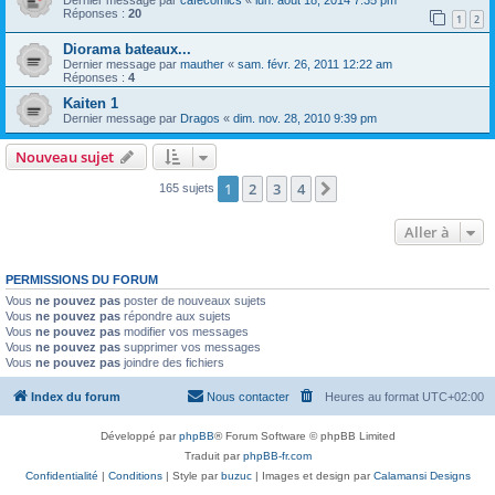
Réponses :
20
1
2
Diorama bateaux...
Dernier message par
mauther
«
sam. févr. 26, 2011 12:22 am
Réponses :
4
Kaiten 1
Dernier message par
Dragos
«
dim. nov. 28, 2010 9:39 pm
Nouveau sujet
1
2
3
4
Suivante
165 sujets
Aller à
PERMISSIONS DU FORUM
Vous
ne pouvez pas
poster de nouveaux sujets
Vous
ne pouvez pas
répondre aux sujets
Vous
ne pouvez pas
modifier vos messages
Vous
ne pouvez pas
supprimer vos messages
Vous
ne pouvez pas
joindre des fichiers
Index du forum
Nous contacter
Heures au format
UTC+02:00
Développé par
phpBB
® Forum Software © phpBB Limited
Traduit par
phpBB-fr.com
Confidentialité
|
Conditions
| Style par
buzuc
| Images et design par
Calamansi Designs