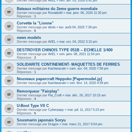
Dernier message par
AVEL
«
ven. avr. 03, 2026 5:42 pm
Bateaux militaires du 2eme guerre mondiale
Dernier message par
RonaldoM
«
mar. janv. 06, 2026 11:30 pm
Réponses :
1
Corvette la "Lionne"
Dernier message par
denis
«
lun. août 04, 2025 7:39 pm
Réponses :
6
news models
Dernier message par
AVEL
«
mar. oct. 04, 2022 3:15 pm
DESTROYER CHINOIS TYPE 051B -- ECHELLE 1/400
Dernier message par
AVEL
«
ven. janv. 08, 2021 11:54 pm
Réponses :
2
SOLIDARITE CONTINEMENT- MAQUETTES DE FERRIES
Dernier message par
Kashiwazaki
«
sam. avr. 04, 2020 7:58 pm
Réponses :
1
Nouveaux papercraft Heppoko [Papermodel.jp]
Dernier message par
Kashiwazaki
«
ven. févr. 14, 2020 4:59 pm
Remorqueur "Fairplay"
Dernier message par
Pat_Craft
«
mar. déc. 26, 2017 10:15 am
Réponses :
4
U-Boot Type VII C
Dernier message par
Cyberpapy
«
mar. juil. 11, 2017 5:23 pm
Réponses :
6
Sousmarin japonais Soryu
Dernier message par
Dragos
«
mar. mars 21, 2017 9:54 pm