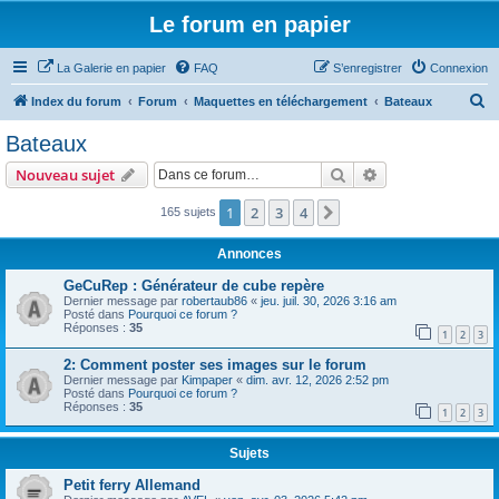
Le forum en papier
La Galerie en papier
FAQ
S’enregistrer
Connexion
R
Index du forum
Forum
Maquettes en téléchargement
Bateaux
e
Bateaux
c
Rechercher
Recherche avanc
Nouveau sujet
h
e
1
2
3
4
Suivante
165 sujets
r
Annonces
c
GeCuRep : Générateur de cube repère
h
Dernier message par
robertaub86
«
jeu. juil. 30, 2026 3:16 am
Posté dans
Pourquoi ce forum ?
e
Réponses :
35
1
2
3
r
2: Comment poster ses images sur le forum
Dernier message par
Kimpaper
«
dim. avr. 12, 2026 2:52 pm
Posté dans
Pourquoi ce forum ?
Réponses :
35
1
2
3
Sujets
Petit ferry Allemand