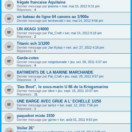
frégate francaise Aquitaine
Dernier message par
jeanma
«
mar. mai 15, 2012 9:31 pm
Réponses :
4
un bateau de ligne 64 canons au 1/900e
Dernier message par
terrinecold
«
lun. mai 14, 2012 9:56 pm
IJN AKAGI 1/4000
Dernier message par
Pat_Craft
«
lun. mai 14, 2012 8:18 am
Réponses :
2
Titanic ech 1/1200
Dernier message par
Jan Kytop
«
ven. avr. 27, 2012 4:16 pm
Réponses :
5
Garde-cotes
Dernier message par
neigedumatin
«
jeu. oct. 06, 2011 4:37 am
Réponses :
4
BATIMENTS DE LA MARINE MARCHANDE
Dernier message par
Pat_Craft
«
jeu. sept. 29, 2011 9:57 pm
Réponses :
3
'Das Boot", le sous-marin U 86 de la Kriegsmarine
Dernier message par
olive
«
jeu. sept. 15, 2011 10:07 am
Réponses :
11
UNE BARGE AVEC GRUE A L' ECHELLE 1/250
Dernier message par
tartze
«
lun. sept. 12, 2011 7:56 pm
Réponses :
1
paquebot mixte 1930
Dernier message par
gizmo
«
lun. août 01, 2011 9:53 pm
Voiler 26"
Dernier message par
cafecomics
«
lun. août 18, 2014 7:35 pm