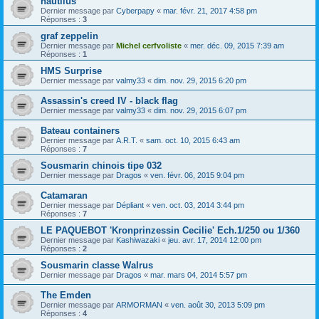
nautilus
Dernier message par
Cyberpapy
«
mar. févr. 21, 2017 4:58 pm
Réponses :
3
graf zeppelin
Dernier message par
Michel cerfvoliste
«
mer. déc. 09, 2015 7:39 am
Réponses :
1
HMS Surprise
Dernier message par
valmy33
«
dim. nov. 29, 2015 6:20 pm
Assassin's creed IV - black flag
Dernier message par
valmy33
«
dim. nov. 29, 2015 6:07 pm
Bateau containers
Dernier message par
A.R.T.
«
sam. oct. 10, 2015 6:43 am
Réponses :
7
Sousmarin chinois tipe 032
Dernier message par
Dragos
«
ven. févr. 06, 2015 9:04 pm
Catamaran
Dernier message par
Dépliant
«
ven. oct. 03, 2014 3:44 pm
Réponses :
7
LE PAQUEBOT 'Kronprinzessin Cecilie' Ech.1/250 ou 1/360
Dernier message par
Kashiwazaki
«
jeu. avr. 17, 2014 12:00 pm
Réponses :
2
Sousmarin classe Walrus
Dernier message par
Dragos
«
mar. mars 04, 2014 5:57 pm
The Emden
Dernier message par
ARMORMAN
«
ven. août 30, 2013 5:09 pm
Réponses :
4