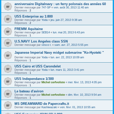
anniversaire Digitalnavy : un ferry polonais des années 60
Dernier message par
747-SP
«
ven. août 30, 2013 11:40 am
Réponses :
2
USS Enterprise au 1:800
Dernier message par
Yoda
«
jeu. juin 27, 2013 9:38 am
Réponses :
2
FREMM Aquitaine
Dernier message par
SEB14
«
lun. mai 20, 2013 6:43 pm
Réponses :
1
U.S.NAVY Los Angeles class SSN
Dernier message par
vesco t.
«
sam. avr. 27, 2013 5:55 pm
Japanese Imperial Navy midget submarine "Ko-Hyoteki "
Dernier message par
Yoda
«
lun. avr. 22, 2013 10:09 am
Réponses :
1
USS Cairo et USS Carondelet
Dernier message par
Yoda
«
lun. mars 11, 2013 3:41 pm
Réponses :
1
USS Independance 1/300
Dernier message par
Michel cerfvoliste
«
mer. févr. 13, 2013 4:05 pm
Réponses :
1
Le bateau d'aviron
Dernier message par
Michel cerfvoliste
«
dim. févr. 10, 2013 9:54 am
Réponses :
1
MS DREAMWARD de Papercrafts.it
Dernier message par
Kashiwazaki
«
ven. févr. 01, 2013 10:55 am