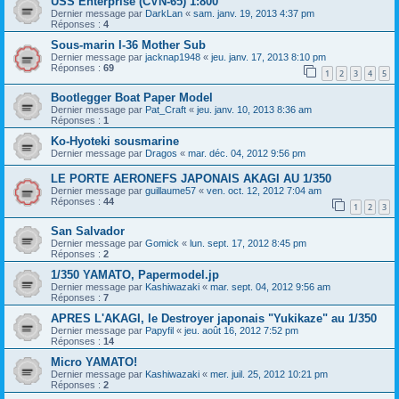
USS Enterprise (CVN-65) 1:800
Dernier message par
DarkLan
«
sam. janv. 19, 2013 4:37 pm
Réponses :
4
Sous-marin I-36 Mother Sub
Dernier message par
jacknap1948
«
jeu. janv. 17, 2013 8:10 pm
Réponses :
69
1
2
3
4
5
Bootlegger Boat Paper Model
Dernier message par
Pat_Craft
«
jeu. janv. 10, 2013 8:36 am
Réponses :
1
Ko-Hyoteki sousmarine
Dernier message par
Dragos
«
mar. déc. 04, 2012 9:56 pm
LE PORTE AERONEFS JAPONAIS AKAGI AU 1/350
Dernier message par
guillaume57
«
ven. oct. 12, 2012 7:04 am
Réponses :
44
1
2
3
San Salvador
Dernier message par
Gomick
«
lun. sept. 17, 2012 8:45 pm
Réponses :
2
1/350 YAMATO, Papermodel.jp
Dernier message par
Kashiwazaki
«
mar. sept. 04, 2012 9:56 am
Réponses :
7
APRES L'AKAGI, le Destroyer japonais "Yukikaze" au 1/350
Dernier message par
Papyfil
«
jeu. août 16, 2012 7:52 pm
Réponses :
14
Micro YAMATO!
Dernier message par
Kashiwazaki
«
mer. juil. 25, 2012 10:21 pm
Réponses :
2