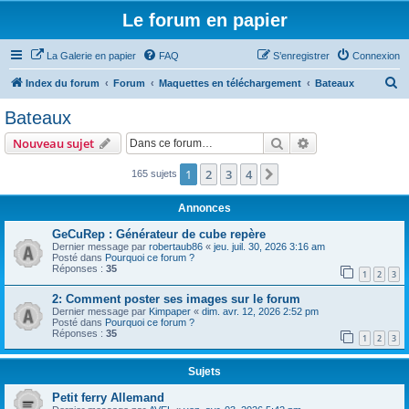
Le forum en papier
La Galerie en papier
FAQ
S’enregistrer
Connexion
R
Index du forum
Forum
Maquettes en téléchargement
Bateaux
e
Bateaux
c
Rechercher
Recherche avanc
Nouveau sujet
h
e
1
2
3
4
Suivante
165 sujets
r
Annonces
c
GeCuRep : Générateur de cube repère
h
Dernier message par
robertaub86
«
jeu. juil. 30, 2026 3:16 am
Posté dans
Pourquoi ce forum ?
e
Réponses :
35
1
2
3
r
2: Comment poster ses images sur le forum
Dernier message par
Kimpaper
«
dim. avr. 12, 2026 2:52 pm
Posté dans
Pourquoi ce forum ?
Réponses :
35
1
2
3
Sujets
Petit ferry Allemand