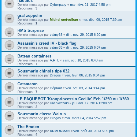
nautilus
Dernier message par
Cyberpapy
«
mar. févr. 21, 2017 4:58 pm
Réponses :
3
graf zeppelin
Dernier message par
Michel cerfvoliste
«
mer. déc. 09, 2015 7:39 am
Réponses :
1
HMS Surprise
Dernier message par
valmy33
«
dim. nov. 29, 2015 6:20 pm
Assassin's creed IV - black flag
Dernier message par
valmy33
«
dim. nov. 29, 2015 6:07 pm
Bateau containers
Dernier message par
A.R.T.
«
sam. oct. 10, 2015 6:43 am
Réponses :
7
Sousmarin chinois tipe 032
Dernier message par
Dragos
«
ven. févr. 06, 2015 9:04 pm
Catamaran
Dernier message par
Dépliant
«
ven. oct. 03, 2014 3:44 pm
Réponses :
7
LE PAQUEBOT 'Kronprinzessin Cecilie' Ech.1/250 ou 1/360
Dernier message par
Kashiwazaki
«
jeu. avr. 17, 2014 12:00 pm
Réponses :
2
Sousmarin classe Walrus
Dernier message par
Dragos
«
mar. mars 04, 2014 5:57 pm
The Emden
Dernier message par
ARMORMAN
«
ven. août 30, 2013 5:09 pm
Réponses :
4