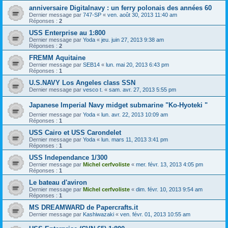
anniversaire Digitalnavy : un ferry polonais des années 60
Dernier message par
747-SP
«
ven. août 30, 2013 11:40 am
Réponses :
2
USS Enterprise au 1:800
Dernier message par
Yoda
«
jeu. juin 27, 2013 9:38 am
Réponses :
2
FREMM Aquitaine
Dernier message par
SEB14
«
lun. mai 20, 2013 6:43 pm
Réponses :
1
U.S.NAVY Los Angeles class SSN
Dernier message par
vesco t.
«
sam. avr. 27, 2013 5:55 pm
Japanese Imperial Navy midget submarine "Ko-Hyoteki "
Dernier message par
Yoda
«
lun. avr. 22, 2013 10:09 am
Réponses :
1
USS Cairo et USS Carondelet
Dernier message par
Yoda
«
lun. mars 11, 2013 3:41 pm
Réponses :
1
USS Independance 1/300
Dernier message par
Michel cerfvoliste
«
mer. févr. 13, 2013 4:05 pm
Réponses :
1
Le bateau d'aviron
Dernier message par
Michel cerfvoliste
«
dim. févr. 10, 2013 9:54 am
Réponses :
1
MS DREAMWARD de Papercrafts.it
Dernier message par
Kashiwazaki
«
ven. févr. 01, 2013 10:55 am