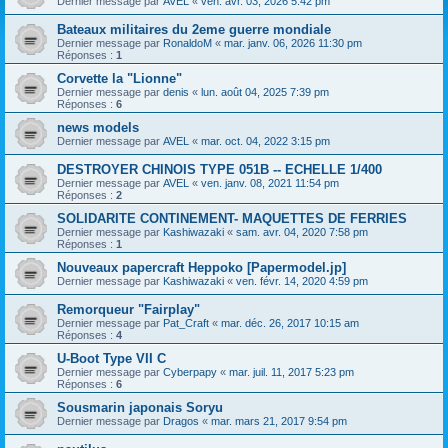
Dernier message par
AVEL
«
ven. avr. 03, 2026 5:42 pm
Bateaux militaires du 2eme guerre mondiale
Dernier message par
RonaldoM
«
mar. janv. 06, 2026 11:30 pm
Réponses :
1
Corvette la "Lionne"
Dernier message par
denis
«
lun. août 04, 2025 7:39 pm
Réponses :
6
news models
Dernier message par
AVEL
«
mar. oct. 04, 2022 3:15 pm
DESTROYER CHINOIS TYPE 051B -- ECHELLE 1/400
Dernier message par
AVEL
«
ven. janv. 08, 2021 11:54 pm
Réponses :
2
SOLIDARITE CONTINEMENT- MAQUETTES DE FERRIES
Dernier message par
Kashiwazaki
«
sam. avr. 04, 2020 7:58 pm
Réponses :
1
Nouveaux papercraft Heppoko [Papermodel.jp]
Dernier message par
Kashiwazaki
«
ven. févr. 14, 2020 4:59 pm
Remorqueur "Fairplay"
Dernier message par
Pat_Craft
«
mar. déc. 26, 2017 10:15 am
Réponses :
4
U-Boot Type VII C
Dernier message par
Cyberpapy
«
mar. juil. 11, 2017 5:23 pm
Réponses :
6
Sousmarin japonais Soryu
Dernier message par
Dragos
«
mar. mars 21, 2017 9:54 pm