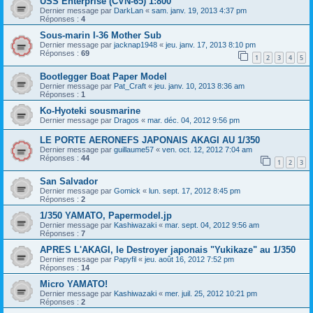
USS Enterprise (CVN-65) 1:800
Dernier message par
DarkLan
«
sam. janv. 19, 2013 4:37 pm
Réponses :
4
Sous-marin I-36 Mother Sub
Dernier message par
jacknap1948
«
jeu. janv. 17, 2013 8:10 pm
Réponses :
69
1
2
3
4
5
Bootlegger Boat Paper Model
Dernier message par
Pat_Craft
«
jeu. janv. 10, 2013 8:36 am
Réponses :
1
Ko-Hyoteki sousmarine
Dernier message par
Dragos
«
mar. déc. 04, 2012 9:56 pm
LE PORTE AERONEFS JAPONAIS AKAGI AU 1/350
Dernier message par
guillaume57
«
ven. oct. 12, 2012 7:04 am
Réponses :
44
1
2
3
San Salvador
Dernier message par
Gomick
«
lun. sept. 17, 2012 8:45 pm
Réponses :
2
1/350 YAMATO, Papermodel.jp
Dernier message par
Kashiwazaki
«
mar. sept. 04, 2012 9:56 am
Réponses :
7
APRES L'AKAGI, le Destroyer japonais "Yukikaze" au 1/350
Dernier message par
Papyfil
«
jeu. août 16, 2012 7:52 pm
Réponses :
14
Micro YAMATO!
Dernier message par
Kashiwazaki
«
mer. juil. 25, 2012 10:21 pm
Réponses :
2