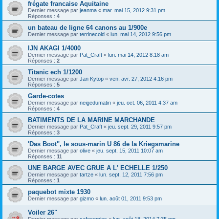
frégate francaise Aquitaine
Dernier message par
jeanma
«
mar. mai 15, 2012 9:31 pm
Réponses :
4
un bateau de ligne 64 canons au 1/900e
Dernier message par
terrinecold
«
lun. mai 14, 2012 9:56 pm
IJN AKAGI 1/4000
Dernier message par
Pat_Craft
«
lun. mai 14, 2012 8:18 am
Réponses :
2
Titanic ech 1/1200
Dernier message par
Jan Kytop
«
ven. avr. 27, 2012 4:16 pm
Réponses :
5
Garde-cotes
Dernier message par
neigedumatin
«
jeu. oct. 06, 2011 4:37 am
Réponses :
4
BATIMENTS DE LA MARINE MARCHANDE
Dernier message par
Pat_Craft
«
jeu. sept. 29, 2011 9:57 pm
Réponses :
3
'Das Boot", le sous-marin U 86 de la Kriegsmarine
Dernier message par
olive
«
jeu. sept. 15, 2011 10:07 am
Réponses :
11
UNE BARGE AVEC GRUE A L' ECHELLE 1/250
Dernier message par
tartze
«
lun. sept. 12, 2011 7:56 pm
Réponses :
1
paquebot mixte 1930
Dernier message par
gizmo
«
lun. août 01, 2011 9:53 pm
Voiler 26"
Dernier message par
cafecomics
«
lun. août 18, 2014 7:35 pm