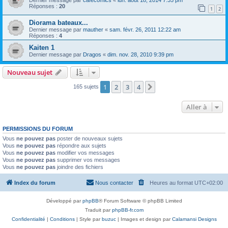
Réponses :
20
1
2
Diorama bateaux...
Dernier message par
mauther
«
sam. févr. 26, 2011 12:22 am
Réponses :
4
Kaiten 1
Dernier message par
Dragos
«
dim. nov. 28, 2010 9:39 pm
Nouveau sujet
1
2
3
4
Suivante
165 sujets
Aller à
PERMISSIONS DU FORUM
Vous
ne pouvez pas
poster de nouveaux sujets
Vous
ne pouvez pas
répondre aux sujets
Vous
ne pouvez pas
modifier vos messages
Vous
ne pouvez pas
supprimer vos messages
Vous
ne pouvez pas
joindre des fichiers
Index du forum
Nous contacter
Heures au format
UTC+02:00
Développé par
phpBB
® Forum Software © phpBB Limited
Traduit par
phpBB-fr.com
Confidentialité
|
Conditions
| Style par
buzuc
| Images et design par
Calamansi Designs