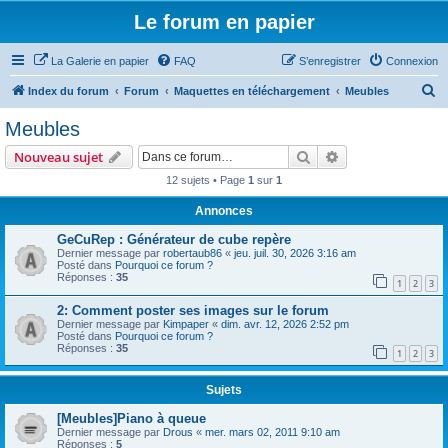
Le forum en papier
La Galerie en papier
FAQ
S’enregistrer
Connexion
R
Index du forum
Forum
Maquettes en téléchargement
Meubles
e
Meubles
c
Rechercher
Recherche avanc
Nouveau sujet
h
12 sujets • Page
1
sur
1
e
Annonces
r
c
GeCuRep : Générateur de cube repère
Dernier message par
robertaub86
«
jeu. juil. 30, 2026 3:16 am
h
Posté dans
Pourquoi ce forum ?
Réponses :
35
e
1
2
3
r
2: Comment poster ses images sur le forum
Dernier message par
Kimpaper
«
dim. avr. 12, 2026 2:52 pm
Posté dans
Pourquoi ce forum ?
Réponses :
35
1
2
3
Sujets
[Meubles]Piano à queue
Dernier message par
Drous
«
mer. mars 02, 2011 9:10 am
Réponses :
5