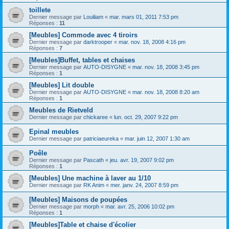
toillete
Dernier message par
Louiliam
«
mar. mars 01, 2011 7:53 pm
Réponses :
11
[Meubles] Commode avec 4 tiroirs
Dernier message par
darktrooper
«
mar. nov. 18, 2008 4:16 pm
Réponses :
7
[Meubles]Buffet, tables et chaises
Dernier message par
AUTO-DISYGNE
«
mar. nov. 18, 2008 3:45 pm
Réponses :
1
[Meubles] Lit double
Dernier message par
AUTO-DISYGNE
«
mar. nov. 18, 2008 8:20 am
Réponses :
1
Meubles de Rietveld
Dernier message par
chickaree
«
lun. oct. 29, 2007 9:22 pm
Epinal meubles
Dernier message par
patriciaeureka
«
mar. juin 12, 2007 1:30 am
Poêle
Dernier message par
Pascath
«
jeu. avr. 19, 2007 9:02 pm
Réponses :
1
[Meubles] Une machine à laver au 1/10
Dernier message par
RK Anim
«
mer. janv. 24, 2007 8:59 pm
[Meubles] Maisons de poupées
Dernier message par
morph
«
mar. avr. 25, 2006 10:02 pm
Réponses :
1
[Meubles]Table et chaise d'écolier