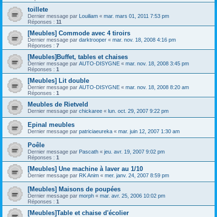
toillete
Dernier message par
Louiliam
«
mar. mars 01, 2011 7:53 pm
Réponses :
11
[Meubles] Commode avec 4 tiroirs
Dernier message par
darktrooper
«
mar. nov. 18, 2008 4:16 pm
Réponses :
7
[Meubles]Buffet, tables et chaises
Dernier message par
AUTO-DISYGNE
«
mar. nov. 18, 2008 3:45 pm
Réponses :
1
[Meubles] Lit double
Dernier message par
AUTO-DISYGNE
«
mar. nov. 18, 2008 8:20 am
Réponses :
1
Meubles de Rietveld
Dernier message par
chickaree
«
lun. oct. 29, 2007 9:22 pm
Epinal meubles
Dernier message par
patriciaeureka
«
mar. juin 12, 2007 1:30 am
Poêle
Dernier message par
Pascath
«
jeu. avr. 19, 2007 9:02 pm
Réponses :
1
[Meubles] Une machine à laver au 1/10
Dernier message par
RK Anim
«
mer. janv. 24, 2007 8:59 pm
[Meubles] Maisons de poupées
Dernier message par
morph
«
mar. avr. 25, 2006 10:02 pm
Réponses :
1
[Meubles]Table et chaise d'écolier