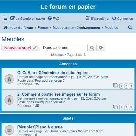
Le forum en papier
La Galerie en papier
FAQ
S’enregistrer
Connexion
R
Index du forum
Forum
Maquettes en téléchargement
Meubles
e
Meubles
c
Rechercher
Recherche avanc
Nouveau sujet
h
12 sujets • Page
1
sur
1
e
Annonces
r
c
GeCuRep : Générateur de cube repère
Dernier message par
robertaub86
«
jeu. juil. 30, 2026 3:16 am
h
Posté dans
Pourquoi ce forum ?
Réponses :
35
e
1
2
3
r
2: Comment poster ses images sur le forum
Dernier message par
Kimpaper
«
dim. avr. 12, 2026 2:52 pm
Posté dans
Pourquoi ce forum ?
Réponses :
35
1
2
3
Sujets
[Meubles]Piano à queue
Dernier message par
Drous
«
mer. mars 02, 2011 9:10 am
Réponses :
5