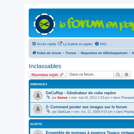
Accès rapide
La Galerie en papier
FAQ
Index du forum
Forum
Maquettes en téléchargement
I
Inclassables
Recher
Re
Nouveau sujet
ANNONCES
GeCuRep : Générateur de cube repère
par
buzuc
»
mer. mai 16, 2012 2:33 pm
» dans
Pourquoi
2: Comment poster ses images sur le forum
par
DarkLan
»
ven. oct. 17, 2008 9:53 pm
» dans
Pourqu
SUJETS
Ensemble de pompes à essence Texaco vintage 