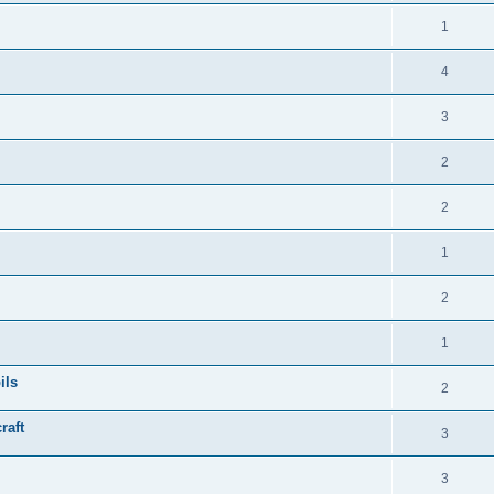
1
4
3
2
2
1
2
1
ils
2
raft
3
3