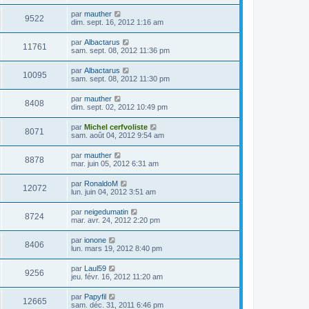
par
mauther
9522
dim. sept. 16, 2012 1:16 am
par
Albactarus
11761
sam. sept. 08, 2012 11:36 pm
par
Albactarus
10095
sam. sept. 08, 2012 11:30 pm
par
mauther
8408
dim. sept. 02, 2012 10:49 pm
par
Michel cerfvoliste
8071
sam. août 04, 2012 9:54 am
par
mauther
8878
mar. juin 05, 2012 6:31 am
par
RonaldoM
12072
lun. juin 04, 2012 3:51 am
par
neigedumatin
8724
mar. avr. 24, 2012 2:20 pm
par
ionone
8406
lun. mars 19, 2012 8:40 pm
par
Laul59
9256
jeu. févr. 16, 2012 11:20 am
par
Papyfil
12665
sam. déc. 31, 2011 6:46 pm