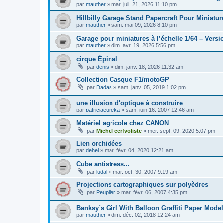
par
mauther
»
mar. juil. 21, 2026 11:10 pm
Hillbilly Garage Stand Papercraft Pour Miniatur
par
mauther
»
sam. mai 09, 2026 8:10 pm
Garage pour miniatures à l’échelle 1/64 – Vers
par
mauther
»
dim. avr. 19, 2026 5:56 pm
cirque Épinal
par
denis
»
dim. janv. 18, 2026 11:32 am
Collection Casque F1/motoGP
par
Dadas
»
sam. janv. 05, 2019 1:02 pm
une illusion d'optique à construire
par
patriciaeureka
»
sam. juin 16, 2007 12:46 am
Matériel agricole chez CANON
par
Michel cerfvoliste
»
mer. sept. 09, 2020 5:07 pm
Lien orchidées
par
dehel
»
mar. févr. 04, 2020 12:21 am
Cube antistress...
par
ludal
»
mar. oct. 30, 2007 9:19 am
Projections cartographiques sur polyèdres
par
Peuplier
»
mar. févr. 06, 2007 4:35 pm
Banksy`s Girl With Balloon Graffiti Paper Model
par
mauther
»
dim. déc. 02, 2018 12:24 am