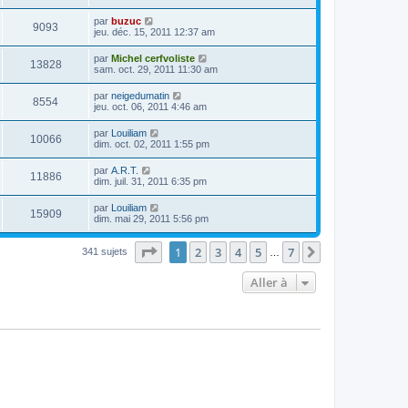
par
buzuc
9093
jeu. déc. 15, 2011 12:37 am
par
Michel cerfvoliste
13828
sam. oct. 29, 2011 11:30 am
par
neigedumatin
8554
jeu. oct. 06, 2011 4:46 am
par
Louiliam
10066
dim. oct. 02, 2011 1:55 pm
par
A.R.T.
11886
dim. juil. 31, 2011 6:35 pm
par
Louiliam
15909
dim. mai 29, 2011 5:56 pm
Page
1
sur
7
1
2
3
4
5
7
Suivante
341 sujets
…
Aller à