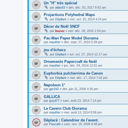
Un "H" très spécial
par
atlas83
»
dim. déc. 03, 2017 8:42 am
Projactions Polyhedral Maps
par
Dépliant
»
ven. oct. 10, 2014 4:24 pm
Décor de Noël SNCF
par
buzuc
»
mer. déc. 09, 2015 1:54 pm
Pac-Man Paper Model Diorama
par
mauther
»
dim. sept. 27, 2015 5:39 pm
jeu d'échecs
par
Dépliant
»
lun. oct. 27, 2014 12:17 am
Ornements Papercraft de Noël
par
mauther
»
jeu. déc. 04, 2014 12:01 am
Euphorbia pulcherrima de Canon
par
Dépliant
»
mer. déc. 17, 2014 7:02 pm
Napoleon 1°
par
gpr2d2
»
dim. juin 11, 2006 4:35 pm
GALLICA
par
guyd77
»
sam. août 23, 2014 7:14 pm
Le Cavern Club Diorama
par
mauther
»
mer. août 13, 2014 8:06 pm
Déplacé : Calendrier de l'avent.
par
Pascath
»
sam. nov. 18, 2006 9:48 pm