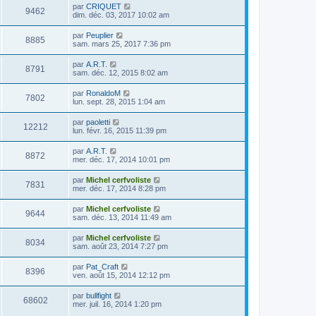
par
CRIQUET
9462
dim. déc. 03, 2017 10:02 am
par
Peuplier
8885
sam. mars 25, 2017 7:36 pm
par
A.R.T.
8791
sam. déc. 12, 2015 8:02 am
par
RonaldoM
7802
lun. sept. 28, 2015 1:04 am
par
paoletti
12212
lun. févr. 16, 2015 11:39 pm
par
A.R.T.
8872
mer. déc. 17, 2014 10:01 pm
par
Michel cerfvoliste
7831
mer. déc. 17, 2014 8:28 pm
par
Michel cerfvoliste
9644
sam. déc. 13, 2014 11:49 am
par
Michel cerfvoliste
8034
sam. août 23, 2014 7:27 pm
par
Pat_Craft
8396
ven. août 15, 2014 12:12 pm
par
bullfight
68602
mer. juil. 16, 2014 1:20 pm