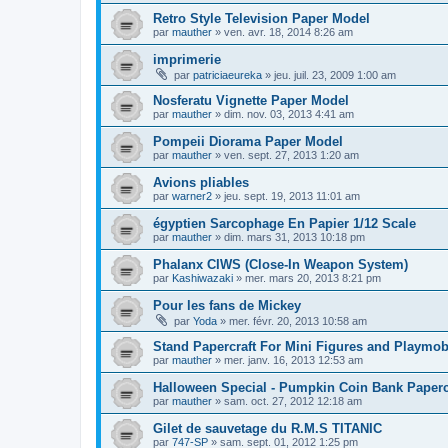
Retro Style Television Paper Model
par
mauther
»
ven. avr. 18, 2014 8:26 am
imprimerie
par
patriciaeureka
»
jeu. juil. 23, 2009 1:00 am
Nosferatu Vignette Paper Model
par
mauther
»
dim. nov. 03, 2013 4:41 am
Pompeii Diorama Paper Model
par
mauther
»
ven. sept. 27, 2013 1:20 am
Avions pliables
par
warner2
»
jeu. sept. 19, 2013 11:01 am
égyptien Sarcophage En Papier 1/12 Scale
par
mauther
»
dim. mars 31, 2013 10:18 pm
Phalanx CIWS (Close-In Weapon System)
par
Kashiwazaki
»
mer. mars 20, 2013 8:21 pm
Pour les fans de Mickey
par
Yoda
»
mer. févr. 20, 2013 10:58 am
Stand Papercraft For Mini Figures and Playmob
par
mauther
»
mer. janv. 16, 2013 12:53 am
Halloween Special - Pumpkin Coin Bank Paperc
par
mauther
»
sam. oct. 27, 2012 12:18 am
Gilet de sauvetage du R.M.S TITANIC
par
747-SP
»
sam. sept. 01, 2012 1:25 pm