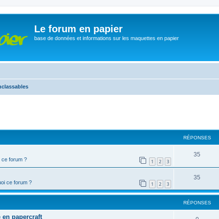
Le forum en papier
base de données et informations sur les maquettes en papier
nclassables
cher
cherche avancée
RÉPONSES
35
 ce forum ?
1
2
3
35
oi ce forum ?
1
2
3
RÉPONSES
en papercraft