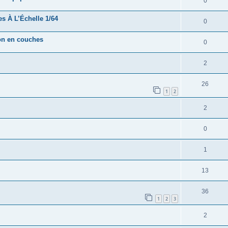
0
es À L’Échelle 1/64
0
ion en couches
0
2
26
1
2
2
0
1
13
36
1
2
3
2