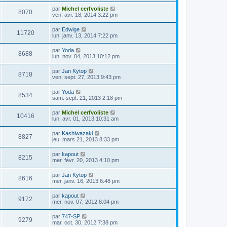
par
Michel cerfvoliste
8070
ven. avr. 18, 2014 3:22 pm
par
Edwige
11720
lun. janv. 13, 2014 7:22 pm
par
Yoda
8688
lun. nov. 04, 2013 10:12 pm
par
Jan Kytop
8718
ven. sept. 27, 2013 9:43 pm
par
Yoda
8534
sam. sept. 21, 2013 2:18 pm
par
Michel cerfvoliste
10416
lun. avr. 01, 2013 10:31 am
par
Kashiwazaki
8827
jeu. mars 21, 2013 8:33 pm
par
kapout
8215
mer. févr. 20, 2013 4:10 pm
par
Jan Kytop
8616
mer. janv. 16, 2013 6:48 pm
par
kapout
9172
mer. nov. 07, 2012 8:04 pm
par
747-SP
9279
mar. oct. 30, 2012 7:38 pm