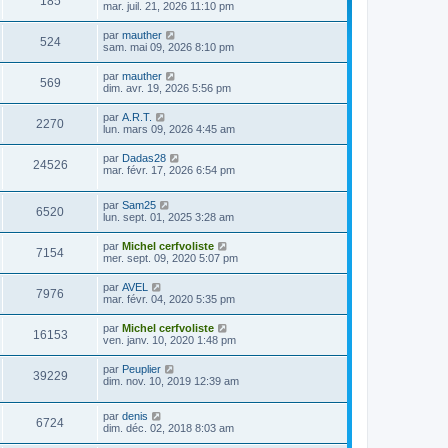
185
mar. juil. 21, 2026 11:10 pm
par
mauther
524
sam. mai 09, 2026 8:10 pm
par
mauther
569
dim. avr. 19, 2026 5:56 pm
par
A.R.T.
2270
lun. mars 09, 2026 4:45 am
par
Dadas28
24526
mar. févr. 17, 2026 6:54 pm
par
Sam25
6520
lun. sept. 01, 2025 3:28 am
par
Michel cerfvoliste
7154
mer. sept. 09, 2020 5:07 pm
par
AVEL
7976
mar. févr. 04, 2020 5:35 pm
par
Michel cerfvoliste
16153
ven. janv. 10, 2020 1:48 pm
par
Peuplier
39229
dim. nov. 10, 2019 12:39 am
par
denis
6724
dim. déc. 02, 2018 8:03 am