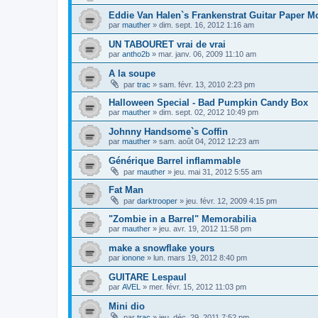
Eddie Van Halen`s Frankenstrat Guitar Paper M
par
mauther
»
dim. sept. 16, 2012 1:16 am
UN TABOURET vrai de vrai
par
antho2b
»
mar. janv. 06, 2009 11:10 am
A la soupe
par
trac
»
sam. févr. 13, 2010 2:23 pm
Halloween Special - Bad Pumpkin Candy Box
par
mauther
»
dim. sept. 02, 2012 10:49 pm
Johnny Handsome`s Coffin
par
mauther
»
sam. août 04, 2012 12:23 am
Générique Barrel inflammable
par
mauther
»
jeu. mai 31, 2012 5:55 am
Fat Man
par
darktrooper
»
jeu. févr. 12, 2009 4:15 pm
"Zombie in a Barrel" Memorabilia
par
mauther
»
jeu. avr. 19, 2012 11:58 pm
make a snowflake yours
par
ionone
»
lun. mars 19, 2012 8:40 pm
GUITARE Lespaul
par
AVEL
»
mer. févr. 15, 2012 11:03 pm
Mini dio
par
trac
»
jeu. déc. 29, 2011 7:52 pm