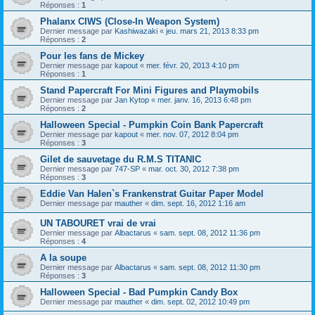
Réponses :
1
Phalanx CIWS (Close-In Weapon System)
Dernier message par
Kashiwazaki
«
jeu. mars 21, 2013 8:33 pm
Réponses :
2
Pour les fans de Mickey
Dernier message par
kapout
«
mer. févr. 20, 2013 4:10 pm
Réponses :
1
Stand Papercraft For Mini Figures and Playmobils
Dernier message par
Jan Kytop
«
mer. janv. 16, 2013 6:48 pm
Réponses :
2
Halloween Special - Pumpkin Coin Bank Papercraft
Dernier message par
kapout
«
mer. nov. 07, 2012 8:04 pm
Réponses :
3
Gilet de sauvetage du R.M.S TITANIC
Dernier message par
747-SP
«
mar. oct. 30, 2012 7:38 pm
Réponses :
3
Eddie Van Halen`s Frankenstrat Guitar Paper Model
Dernier message par
mauther
«
dim. sept. 16, 2012 1:16 am
UN TABOURET vrai de vrai
Dernier message par
Albactarus
«
sam. sept. 08, 2012 11:36 pm
Réponses :
4
A la soupe
Dernier message par
Albactarus
«
sam. sept. 08, 2012 11:30 pm
Réponses :
3
Halloween Special - Bad Pumpkin Candy Box
Dernier message par
mauther
«
dim. sept. 02, 2012 10:49 pm