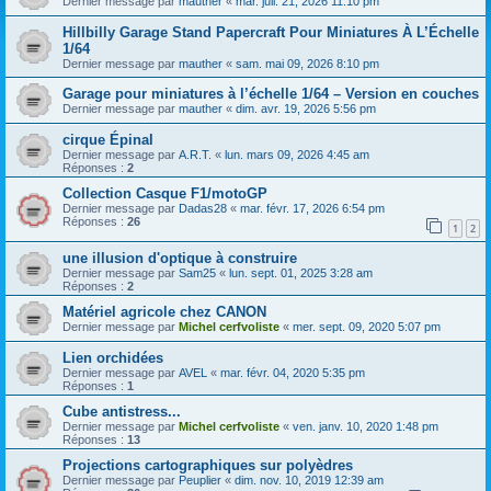
Dernier message par
mauther
«
mar. juil. 21, 2026 11:10 pm
Hillbilly Garage Stand Papercraft Pour Miniatures À L’Échelle
1/64
Dernier message par
mauther
«
sam. mai 09, 2026 8:10 pm
Garage pour miniatures à l’échelle 1/64 – Version en couches
Dernier message par
mauther
«
dim. avr. 19, 2026 5:56 pm
cirque Épinal
Dernier message par
A.R.T.
«
lun. mars 09, 2026 4:45 am
Réponses :
2
Collection Casque F1/motoGP
Dernier message par
Dadas28
«
mar. févr. 17, 2026 6:54 pm
Réponses :
26
1
2
une illusion d'optique à construire
Dernier message par
Sam25
«
lun. sept. 01, 2025 3:28 am
Réponses :
2
Matériel agricole chez CANON
Dernier message par
Michel cerfvoliste
«
mer. sept. 09, 2020 5:07 pm
Lien orchidées
Dernier message par
AVEL
«
mar. févr. 04, 2020 5:35 pm
Réponses :
1
Cube antistress...
Dernier message par
Michel cerfvoliste
«
ven. janv. 10, 2020 1:48 pm
Réponses :
13
Projections cartographiques sur polyèdres
Dernier message par
Peuplier
«
dim. nov. 10, 2019 12:39 am