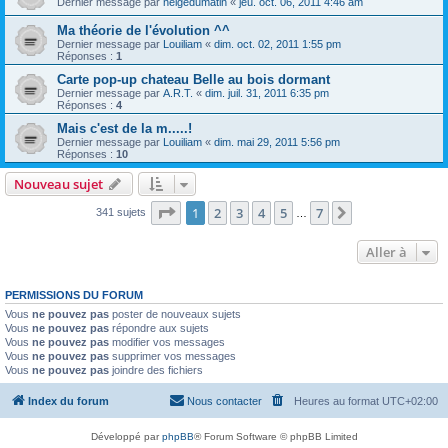
Dernier message par
neigedumatin
«
jeu. oct. 06, 2011 4:46 am
Ma théorie de l'évolution ^^
Dernier message par
Louiliam
«
dim. oct. 02, 2011 1:55 pm
Réponses :
1
Carte pop-up chateau Belle au bois dormant
Dernier message par
A.R.T.
«
dim. juil. 31, 2011 6:35 pm
Réponses :
4
Mais c'est de la m.....!
Dernier message par
Louiliam
«
dim. mai 29, 2011 5:56 pm
Réponses :
10
Nouveau sujet
Page
1
sur
7
1
2
3
4
5
7
Suivante
341 sujets
…
Aller à
PERMISSIONS DU FORUM
Vous
ne pouvez pas
poster de nouveaux sujets
Vous
ne pouvez pas
répondre aux sujets
Vous
ne pouvez pas
modifier vos messages
Vous
ne pouvez pas
supprimer vos messages
Vous
ne pouvez pas
joindre des fichiers
Index du forum
Nous contacter
Heures au format
UTC+02:00
Développé par
phpBB
® Forum Software © phpBB Limited