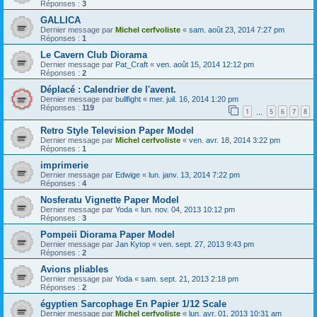
Réponses :
3
GALLICA
Dernier message par
Michel cerfvoliste
«
sam. août 23, 2014 7:27 pm
Réponses :
1
Le Cavern Club Diorama
Dernier message par
Pat_Craft
«
ven. août 15, 2014 12:12 pm
Réponses :
2
Déplacé : Calendrier de l'avent.
Dernier message par
bullfight
«
mer. juil. 16, 2014 1:20 pm
Réponses :
119
1
5
6
7
8
…
Retro Style Television Paper Model
Dernier message par
Michel cerfvoliste
«
ven. avr. 18, 2014 3:22 pm
Réponses :
1
imprimerie
Dernier message par
Edwige
«
lun. janv. 13, 2014 7:22 pm
Réponses :
4
Nosferatu Vignette Paper Model
Dernier message par
Yoda
«
lun. nov. 04, 2013 10:12 pm
Réponses :
3
Pompeii Diorama Paper Model
Dernier message par
Jan Kytop
«
ven. sept. 27, 2013 9:43 pm
Réponses :
2
Avions pliables
Dernier message par
Yoda
«
sam. sept. 21, 2013 2:18 pm
Réponses :
2
égyptien Sarcophage En Papier 1/12 Scale
Dernier message par
Michel cerfvoliste
«
lun. avr. 01, 2013 10:31 am