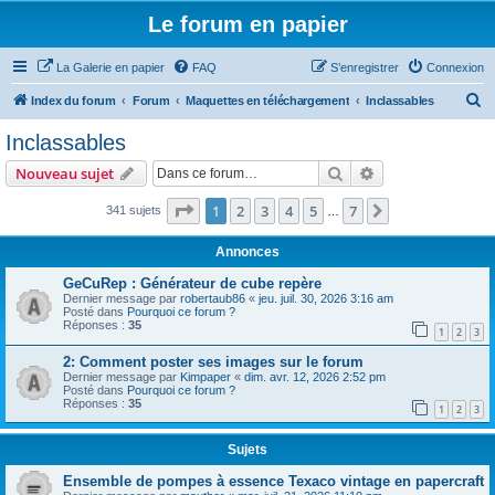
Le forum en papier
La Galerie en papier
FAQ
S’enregistrer
Connexion
R
Index du forum
Forum
Maquettes en téléchargement
Inclassables
e
Inclassables
c
Rechercher
Recherche avanc
Nouveau sujet
h
e
Page
1
sur
7
1
2
3
4
5
7
Suivante
341 sujets
…
r
Annonces
c
GeCuRep : Générateur de cube repère
h
Dernier message par
robertaub86
«
jeu. juil. 30, 2026 3:16 am
Posté dans
Pourquoi ce forum ?
e
Réponses :
35
1
2
3
r
2: Comment poster ses images sur le forum
Dernier message par
Kimpaper
«
dim. avr. 12, 2026 2:52 pm
Posté dans
Pourquoi ce forum ?
Réponses :
35
1
2
3
Sujets
Ensemble de pompes à essence Texaco vintage en papercraft