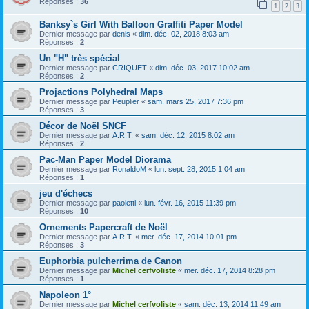
Réponses :
36
1
2
3
Banksy`s Girl With Balloon Graffiti Paper Model
Dernier message par
denis
«
dim. déc. 02, 2018 8:03 am
Réponses :
2
Un "H" très spécial
Dernier message par
CRIQUET
«
dim. déc. 03, 2017 10:02 am
Réponses :
2
Projactions Polyhedral Maps
Dernier message par
Peuplier
«
sam. mars 25, 2017 7:36 pm
Réponses :
3
Décor de Noël SNCF
Dernier message par
A.R.T.
«
sam. déc. 12, 2015 8:02 am
Réponses :
2
Pac-Man Paper Model Diorama
Dernier message par
RonaldoM
«
lun. sept. 28, 2015 1:04 am
Réponses :
1
jeu d'échecs
Dernier message par
paoletti
«
lun. févr. 16, 2015 11:39 pm
Réponses :
10
Ornements Papercraft de Noël
Dernier message par
A.R.T.
«
mer. déc. 17, 2014 10:01 pm
Réponses :
3
Euphorbia pulcherrima de Canon
Dernier message par
Michel cerfvoliste
«
mer. déc. 17, 2014 8:28 pm
Réponses :
1
Napoleon 1°
Dernier message par
Michel cerfvoliste
«
sam. déc. 13, 2014 11:49 am