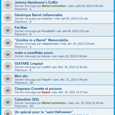
Johnny Handsome`s Coffin
Dernier message par
Michel cerfvoliste
«
sam. août 04, 2012 9:54 am
Réponses :
1
Générique Barrel inflammable
Dernier message par
mauther
«
mar. juin 05, 2012 6:31 am
Réponses :
2
Fat Man
Dernier message par
RonaldoM
«
lun. juin 04, 2012 3:51 am
Réponses :
6
"Zombie in a Barrel" Memorabilia
Dernier message par
neigedumatin
«
mar. avr. 24, 2012 2:20 pm
Réponses :
1
make a snowflake yours
Dernier message par
ionone
«
lun. mars 19, 2012 8:40 pm
GUITARE Lespaul
Dernier message par
Laul59
«
jeu. févr. 16, 2012 11:20 am
Réponses :
2
Mini dio
Dernier message par
Papyfil
«
sam. déc. 31, 2011 6:46 pm
Réponses :
10
Chapeaux Crevette et poisson
Dernier message par
buzuc
«
jeu. déc. 15, 2011 12:37 am
Calendrier 2011
Dernier message par
Michel cerfvoliste
«
sam. oct. 29, 2011 11:30 am
Réponses :
12
Un spécial pour la "saint Halloween"