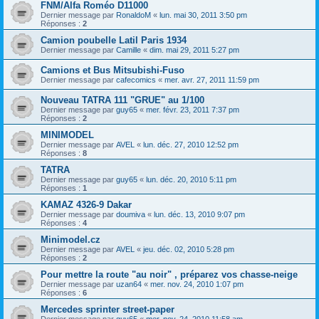
FNM/Alfa Roméo D11000
Dernier message par
RonaldoM
«
lun. mai 30, 2011 3:50 pm
Réponses :
2
Camion poubelle Latil Paris 1934
Dernier message par
Camille
«
dim. mai 29, 2011 5:27 pm
Camions et Bus Mitsubishi-Fuso
Dernier message par
cafecomics
«
mer. avr. 27, 2011 11:59 pm
Nouveau TATRA 111 "GRUE" au 1/100
Dernier message par
guy65
«
mer. févr. 23, 2011 7:37 pm
Réponses :
2
MINIMODEL
Dernier message par
AVEL
«
lun. déc. 27, 2010 12:52 pm
Réponses :
8
TATRA
Dernier message par
guy65
«
lun. déc. 20, 2010 5:11 pm
Réponses :
1
KAMAZ 4326-9 Dakar
Dernier message par
doumiva
«
lun. déc. 13, 2010 9:07 pm
Réponses :
4
Minimodel.cz
Dernier message par
AVEL
«
jeu. déc. 02, 2010 5:28 pm
Réponses :
2
Pour mettre la route "au noir" , préparez vos chasse-neige
Dernier message par
uzan64
«
mer. nov. 24, 2010 1:07 pm
Réponses :
6
Mercedes sprinter street-paper
Dernier message par
guy65
«
mer. nov. 24, 2010 11:58 am