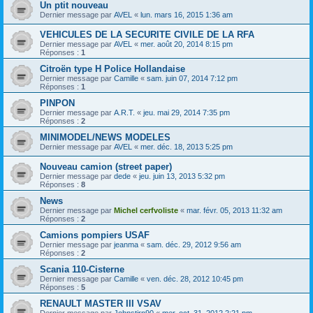
Un ptit nouveau
Dernier message par
AVEL
«
lun. mars 16, 2015 1:36 am
VEHICULES DE LA SECURITE CIVILE DE LA RFA
Dernier message par
AVEL
«
mer. août 20, 2014 8:15 pm
Réponses :
1
Citroën type H Police Hollandaise
Dernier message par
Camille
«
sam. juin 07, 2014 7:12 pm
Réponses :
1
PINPON
Dernier message par
A.R.T.
«
jeu. mai 29, 2014 7:35 pm
Réponses :
2
MINIMODEL/NEWS MODELES
Dernier message par
AVEL
«
mer. déc. 18, 2013 5:25 pm
Nouveau camion (street paper)
Dernier message par
dede
«
jeu. juin 13, 2013 5:32 pm
Réponses :
8
News
Dernier message par
Michel cerfvoliste
«
mar. févr. 05, 2013 11:32 am
Réponses :
2
Camions pompiers USAF
Dernier message par
jeanma
«
sam. déc. 29, 2012 9:56 am
Réponses :
2
Scania 110-Cisterne
Dernier message par
Camille
«
ven. déc. 28, 2012 10:45 pm
Réponses :
5
RENAULT MASTER III VSAV
Dernier message par
Johnstirn90
«
mer. oct. 31, 2012 2:21 pm