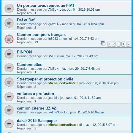
Un porteur avec remorque FIAT
Dernier message par
AVEL
«
ven. oct. 04, 2019 10:01 pm
Réponses :
1
Daf et Daf
Dernier message par
gilax14
«
mar. sept. 04, 2018 10:49 pm
Réponses :
2
Camion pompiers français
Dernier message par
ln5083
«
mer. juin 14, 2017 7:43 pm
Réponses :
73
1
2
3
4
5
PINPON
Dernier message par
AVEL
«
lun. avr. 17, 2017 11:43 am
Camionnettes
Dernier message par
AVEL
«
mer. mars 29, 2017 6:48 pm
Réponses :
1
Streetpaper et protection civile
Dernier message par
Michel cerfvoliste
«
ven. déc. 30, 2016 8:20 pm
Réponses :
2
voitures a profusion
Dernier message par
jeanbi
«
jeu. sept. 01, 2016 11:52 am
Réponses :
1
camion citerne BZ 42
Dernier message par
valmy33
«
lun. janv. 11, 2016 10:09 pm
dakar 2015 Racepaper
Dernier message par
Michel cerfvoliste
«
dim. avr. 12, 2015 5:07 pm
Réponses :
5