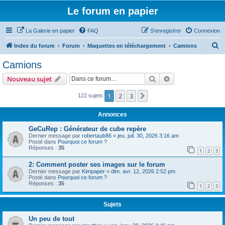
Le forum en papier
La Galerie en papier
FAQ
S’enregistrer
Connexion
R
Index du forum
Forum
Maquettes en téléchargement
Camions
e
Camions
c
Rechercher
Recherche avanc
Nouveau sujet
h
e
1
2
3
Suivante
122 sujets
r
Annonces
c
GeCuRep : Générateur de cube repère
h
Dernier message par
robertaub86
«
jeu. juil. 30, 2026 3:16 am
Posté dans
Pourquoi ce forum ?
e
Réponses :
35
1
2
3
r
2: Comment poster ses images sur le forum
Dernier message par
Kimpaper
«
dim. avr. 12, 2026 2:52 pm
Posté dans
Pourquoi ce forum ?
Réponses :
35
1
2
3
Sujets
Un peu de tout