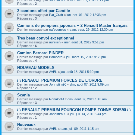
Réponses :
2
2 camions offert par Camille
Dernier message par
Pat_Craft
«
lun. oct. 01, 2012 12:33 pm
Réponses :
3
Camions de pompiers japonais + 2 Renault Master français
Dernier message par
cafecomics
«
sam. sept. 29, 2012 12:30 pm
Tres beau convoi exceptionnel
Dernier message par
aurelien
«
mer. août 01, 2012 9:51 pm
Réponses :
6
Camion Bernard PINDER
Dernier message par
Bombard
«
jeu. mars 15, 2012 9:58 pm
Réponses :
4
NOUVEAU MODELS
Dernier message par
AVEL
«
jeu. août 18, 2011 5:10 pm
/!\ RENAULT PREMIUM FORCES DE L'ORDRE
Dernier message par
Johnstirn90
«
dim. août 07, 2011 9:09 pm
Réponses :
2
Scania
Dernier message par
RonaldoM
«
dim. août 07, 2011 1:43 am
Réponses :
3
/!\ RENAULT PREMIUM FOURGON POMPE TONNE SDIS90 /!\
Dernier message par
Johnstirn90
«
jeu. juil. 14, 2011 5:44 pm
Réponses :
1
Nouveaux
Dernier message par
AVEL
«
sam. juil. 09, 2011 1:15 am