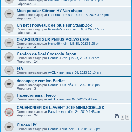
Dernier message par
mauther
«
ven. janv. 30, 2026 4:46 pm
Réponses :
1
Most popular Citroen HY Van shape
Dernier message par
Lasercutter
«
sam. sept. 13, 2025 8:43 pm
Réponses :
1
Un petit nouveaux de plus sur StampBox
Dernier message par
RonaldoM
«
mer. avr. 10, 2024 7:15 pm
Réponses :
8
CHARGEUSE SUR PNEUS VOLVO L90H
Dernier message par
bruno69
«
dim. juil. 30, 2023 3:28 pm
Réponses :
4
Camion de Noel Cocacola Japon
Dernier message par
Camille
«
ven. juin 23, 2023 9:29 am
Réponses :
14
FIAT
Dernier message par
AVEL
«
mer. mars 08, 2023 10:13 am
decoupage camion Berliet
Dernier message par
Camille
«
lun. déc. 12, 2022 8:38 pm
Réponses :
3
Paperdiorama : Iveco
Dernier message par
AVEL
«
mer. mai 04, 2022 2:43 am
CALENDRIER DE L'AVENT 2019 MINIMODEL.SK
Dernier message par
Papyfil
«
mar. déc. 24, 2019 4:46 am
Réponses :
24
1
2
Citroen HY
Dernier message par
Camille
«
dim. déc. 01, 2019 3:02 pm