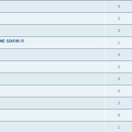
0
2
3
 SDIS90 /!\
1
0
2
0
0
2
8
1