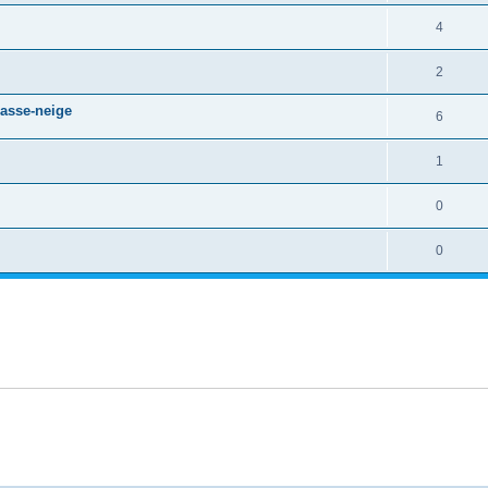
4
2
hasse-neige
6
1
0
0