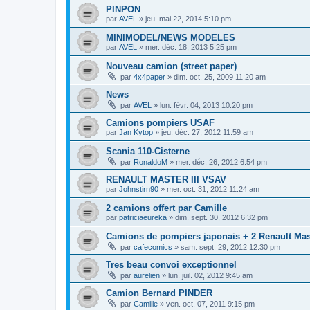
PINPON
par
AVEL
»
jeu. mai 22, 2014 5:10 pm
MINIMODEL/NEWS MODELES
par
AVEL
»
mer. déc. 18, 2013 5:25 pm
Nouveau camion (street paper)
par
4x4paper
»
dim. oct. 25, 2009 11:20 am
News
par
AVEL
»
lun. févr. 04, 2013 10:20 pm
Camions pompiers USAF
par
Jan Kytop
»
jeu. déc. 27, 2012 11:59 am
Scania 110-Cisterne
par
RonaldoM
»
mer. déc. 26, 2012 6:54 pm
RENAULT MASTER III VSAV
par
Johnstirn90
»
mer. oct. 31, 2012 11:24 am
2 camions offert par Camille
par
patriciaeureka
»
dim. sept. 30, 2012 6:32 pm
Camions de pompiers japonais + 2 Renault Mast
par
cafecomics
»
sam. sept. 29, 2012 12:30 pm
Tres beau convoi exceptionnel
par
aurelien
»
lun. juil. 02, 2012 9:45 am
Camion Bernard PINDER
par
Camille
»
ven. oct. 07, 2011 9:15 pm