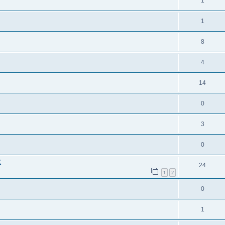
1
1
8
4
14
0
3
0
K
24
1
2
0
1