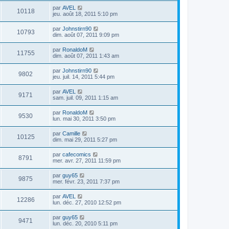
par
AVEL
10118
jeu. août 18, 2011 5:10 pm
par
Johnstirn90
10793
dim. août 07, 2011 9:09 pm
par
RonaldoM
11755
dim. août 07, 2011 1:43 am
par
Johnstirn90
9802
jeu. juil. 14, 2011 5:44 pm
par
AVEL
9171
sam. juil. 09, 2011 1:15 am
par
RonaldoM
9530
lun. mai 30, 2011 3:50 pm
par
Camille
10125
dim. mai 29, 2011 5:27 pm
par
cafecomics
8791
mer. avr. 27, 2011 11:59 pm
par
guy65
9875
mer. févr. 23, 2011 7:37 pm
par
AVEL
12286
lun. déc. 27, 2010 12:52 pm
par
guy65
9471
lun. déc. 20, 2010 5:11 pm