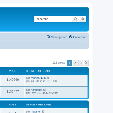
Rechercher
Recherche avancé
S’enregistrer
Connexion
1
2
3
Suivante
122 sujets
VUES
DERNIER MESSAGE
par
robertaub86
1140566
jeu. juil. 30, 2026 3:16 am
par
Kimpaper
1136477
dim. avr. 12, 2026 2:52 pm
VUES
DERNIER MESSAGE
par
mauther