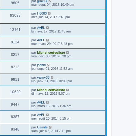
par
gilax14
9805
mar. sept. 04, 2018 10:49 pm
par
ln5083
93098
mer. juin 14, 2017 7:43 pm
par
AVEL
13161
lun. avr. 17, 2017 11:43 am
par
AVEL
9124
mer. mars 29, 2017 6:48 pm
par
Michel cerfvoliste
8217
ven. déc. 30, 2016 8:20 pm
par
jeanbi
8213
jeu. sept. 01, 2016 11:52 am
par
valmy33
9911
lun. janv. 11, 2016 10:09 pm
par
Michel cerfvoliste
10620
dim. avr. 12, 2015 5:07 pm
par
AVEL
9447
lun. mars 16, 2015 1:36 am
par
AVEL
8387
mer. août 20, 2014 8:15 pm
par
Camille
8348
sam. juin 07, 2014 7:12 pm