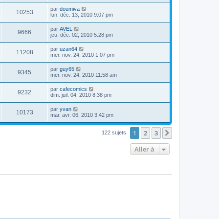
par
doumiva
10253
lun. déc. 13, 2010 9:07 pm
par
AVEL
9666
jeu. déc. 02, 2010 5:28 pm
par
uzan64
11208
mer. nov. 24, 2010 1:07 pm
par
guy65
9345
mer. nov. 24, 2010 11:58 am
par
cafecomics
9232
dim. juil. 04, 2010 8:38 pm
par
yvan
10173
mar. avr. 06, 2010 3:42 pm
1
2
3
Suivante
122 sujets
Aller à