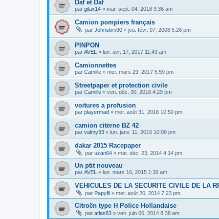
Daf et Daf
par
gilax14
»
mar. sept. 04, 2018 9:36 am
Camion pompiers français
par
Johnstirn90
»
jeu. févr. 07, 2008 5:26 pm
PINPON
par
AVEL
»
lun. avr. 17, 2017 11:43 am
Camionnettes
par
Camille
»
mer. mars 29, 2017 5:59 pm
Streetpaper et protection civile
par
Camille
»
ven. déc. 30, 2016 4:29 pm
voitures a profusion
par
playermad
»
mer. août 31, 2016 10:50 pm
camion citerne BZ 42
par
valmy33
»
lun. janv. 11, 2016 10:09 pm
dakar 2015 Racepaper
par
uzan64
»
mar. déc. 23, 2014 4:14 pm
Un ptit nouveau
par
AVEL
»
lun. mars 16, 2015 1:36 am
VEHICULES DE LA SECURITE CIVILE DE LA R
par
Papyfil
»
mer. août 20, 2014 7:23 pm
Citroën type H Police Hollandaise
par
atlas83
»
ven. juin 06, 2014 8:38 am