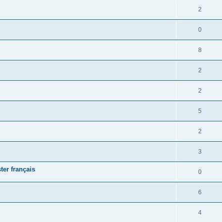
2
0
8
2
2
5
2
3
er français
0
6
4