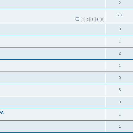
2
73
1
2
3
4
5
0
1
2
1
0
5
0
FA
1
1