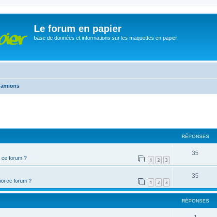
Le forum en papier
base de données et informations sur les maquettes en papier
amions
cher
cherche avancée
RÉPONSES
35
 ce forum ?
1
2
3
35
oi ce forum ?
1
2
3
RÉPONSES