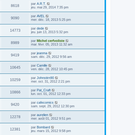
par
A.R.T.
8618
jeu. mai 29, 2014 7:35 pm
par
AVEL
9090
mer. déc. 18, 2013 5:25 pm
par
dede
14773
jeu. juin 13, 2013 5:32 pm
par
Michel cerfvoliste
8989
mar. févr. 05, 2013 11:32 am
par
jeanma
9419
sam. déc. 29, 2012 9:56 am
par
Camille
10645
ven. déc. 28, 2012 10:45 pm
par
Johnstirn90
10259
mer. oct. 31, 2012 2:21 pm
par
Pat_Craft
10866
lun. oct. 01, 2012 12:33 pm
par
cafecomics
9420
sam. sept. 29, 2012 12:30 pm
par
aurelien
12278
mer. août 01, 2012 9:51 pm
par
Bombard
12381
jeu. mars 15, 2012 9:58 pm