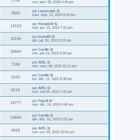
1704
ven. janv. 30, 2026 4:46 pm
par
Lasercutter
3693
sam. sept. 13, 2025 8:43 pm
par
RonaldoM
14153
mer. avr. 10, 2024 7:15 pm
par
bruno69
10194
dim. juil. 30, 2023 3:28 pm
par
Camille
30694
ven. juin 23, 2023 9:29 am
par
AVEL
7169
mer. mars 08, 2023 10:13 am
par
Camille
5245
lun. déc. 12, 2022 8:38 pm
par
AVEL
8218
mer. mai 04, 2022 2:43 am
par
Papyfil
19777
mar. déc. 24, 2019 4:46 am
par
Camille
10894
dim. déc. 01, 2019 3:02 pm
par
AVEL
6818
ven. oct. 04, 2019 10:01 pm