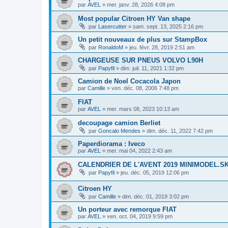
par
AVEL
»
mer. janv. 28, 2026 4:08 pm
Most popular Citroen HY Van shape
par
Lasercutter
»
sam. sept. 13, 2025 2:16 pm
Un petit nouveaux de plus sur StampBox
par
RonaldoM
»
jeu. févr. 28, 2019 2:51 am
CHARGEUSE SUR PNEUS VOLVO L90H
par
Papyfil
»
dim. juil. 11, 2021 1:32 pm
Camion de Noel Cocacola Japon
par
Camille
»
ven. déc. 08, 2006 7:48 pm
FIAT
par
AVEL
»
mer. mars 08, 2023 10:13 am
decoupage camion Berliet
par
Goncalo Mendes
»
dim. déc. 11, 2022 7:42 pm
Paperdiorama : Iveco
par
AVEL
»
mer. mai 04, 2022 2:43 am
CALENDRIER DE L'AVENT 2019 MINIMODEL.S
par
Papyfil
»
jeu. déc. 05, 2019 12:06 pm
Citroen HY
par
Camille
»
dim. déc. 01, 2019 3:02 pm
Un porteur avec remorque FIAT
par
AVEL
»
ven. oct. 04, 2019 9:59 pm