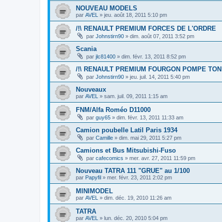
NOUVEAU MODELS
par
AVEL
»
jeu. août 18, 2011 5:10 pm
/!\ RENAULT PREMIUM FORCES DE L'ORDRE
par
Johnstirn90
»
dim. août 07, 2011 3:52 pm
Scania
par
jlc81400
»
dim. févr. 13, 2011 8:52 pm
/!\ RENAULT PREMIUM FOURGON POMPE TONNE
par
Johnstirn90
»
jeu. juil. 14, 2011 5:40 pm
Nouveaux
par
AVEL
»
sam. juil. 09, 2011 1:15 am
FNM/Alfa Roméo D11000
par
guy65
»
dim. févr. 13, 2011 11:33 am
Camion poubelle Latil Paris 1934
par
Camille
»
dim. mai 29, 2011 5:27 pm
Camions et Bus Mitsubishi-Fuso
par
cafecomics
»
mer. avr. 27, 2011 11:59 pm
Nouveau TATRA 111 "GRUE" au 1/100
par
Papyfil
»
mer. févr. 23, 2011 2:02 pm
MINIMODEL
par
AVEL
»
dim. déc. 19, 2010 11:26 am
TATRA
par
AVEL
»
lun. déc. 20, 2010 5:04 pm