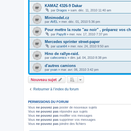
KAMAZ 4326-9 Dakar
par
Dragos
»
sam. déc. 11, 2010 11:40 am
Minimodel.cz
par
AVEL
»
mer. déc. 01, 2010 5:36 pm
Pour mettre la route "au noir" , préparez vos c
par
Papyfil
»
mer. nov. 17, 2010 7:37 pm
Mercedes sprinter street-paper
par
uzan64
»
mer. nov. 24, 2010 9:50 am
Hino de rallye-raid.
par
cafecomics
»
dim. juil. 04, 2010 8:38 pm
d'autres camions
par
yvan
»
mar. avr. 06, 2010 3:42 pm
Nouveau sujet
Retourner à l’index du forum
PERMISSIONS DU FORUM
Vous
ne pouvez pas
poster de nouveaux sujets
Vous
ne pouvez pas
répondre aux sujets
Vous
ne pouvez pas
modifier vos messages
Vous
ne pouvez pas
supprimer vos messages
Vous
ne pouvez pas
joindre des fichiers