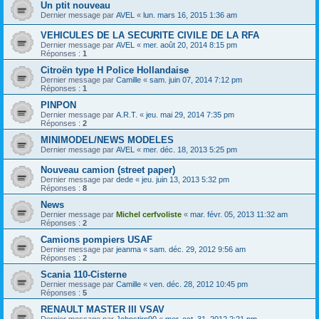
Un ptit nouveau
Dernier message par
AVEL
«
lun. mars 16, 2015 1:36 am
VEHICULES DE LA SECURITE CIVILE DE LA RFA
Dernier message par
AVEL
«
mer. août 20, 2014 8:15 pm
Réponses :
1
Citroën type H Police Hollandaise
Dernier message par
Camille
«
sam. juin 07, 2014 7:12 pm
Réponses :
1
PINPON
Dernier message par
A.R.T.
«
jeu. mai 29, 2014 7:35 pm
Réponses :
2
MINIMODEL/NEWS MODELES
Dernier message par
AVEL
«
mer. déc. 18, 2013 5:25 pm
Nouveau camion (street paper)
Dernier message par
dede
«
jeu. juin 13, 2013 5:32 pm
Réponses :
8
News
Dernier message par
Michel cerfvoliste
«
mar. févr. 05, 2013 11:32 am
Réponses :
2
Camions pompiers USAF
Dernier message par
jeanma
«
sam. déc. 29, 2012 9:56 am
Réponses :
2
Scania 110-Cisterne
Dernier message par
Camille
«
ven. déc. 28, 2012 10:45 pm
Réponses :
5
RENAULT MASTER III VSAV
Dernier message par
Johnstirn90
«
mer. oct. 31, 2012 2:21 pm