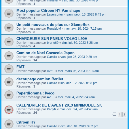
Dernier message par
mauther
«
ven. janv. 30, 2026 4:46 pm
Réponses :
1
Most popular Citroen HY Van shape
Dernier message par
Lasercutter
«
sam. sept. 13, 2025 8:43 pm
Réponses :
1
Un petit nouveaux de plus sur StampBox
Dernier message par
RonaldoM
«
mer. avr. 10, 2024 7:15 pm
Réponses :
8
CHARGEUSE SUR PNEUS VOLVO L90H
Dernier message par
bruno69
«
dim. juil. 30, 2023 3:28 pm
Réponses :
4
Camion de Noel Cocacola Japon
Dernier message par
Camille
«
ven. juin 23, 2023 9:29 am
Réponses :
14
FIAT
Dernier message par
AVEL
«
mer. mars 08, 2023 10:13 am
decoupage camion Berliet
Dernier message par
Camille
«
lun. déc. 12, 2022 8:38 pm
Réponses :
3
Paperdiorama : Iveco
Dernier message par
AVEL
«
mer. mai 04, 2022 2:43 am
CALENDRIER DE L'AVENT 2019 MINIMODEL.SK
Dernier message par
Papyfil
«
mar. déc. 24, 2019 4:46 am
Réponses :
24
1
2
Citroen HY
Dernier message par
Camille
«
dim. déc. 01, 2019 3:02 pm