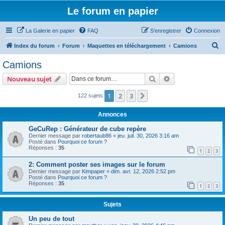
Le forum en papier
La Galerie en papier
FAQ
S’enregistrer
Connexion
R
Index du forum
Forum
Maquettes en téléchargement
Camions
e
Camions
c
Rechercher
Recherche avanc
Nouveau sujet
h
e
1
2
3
Suivante
122 sujets
r
Annonces
c
GeCuRep : Générateur de cube repère
h
Dernier message par
robertaub86
«
jeu. juil. 30, 2026 3:16 am
Posté dans
Pourquoi ce forum ?
e
Réponses :
35
1
2
3
r
2: Comment poster ses images sur le forum
Dernier message par
Kimpaper
«
dim. avr. 12, 2026 2:52 pm
Posté dans
Pourquoi ce forum ?
Réponses :
35
1
2
3
Sujets
Un peu de tout