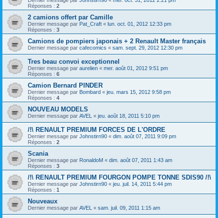
Réponses :
2
2 camions offert par Camille
Dernier message par
Pat_Craft
«
lun. oct. 01, 2012 12:33 pm
Réponses :
3
Camions de pompiers japonais + 2 Renault Master français
Dernier message par
cafecomics
«
sam. sept. 29, 2012 12:30 pm
Tres beau convoi exceptionnel
Dernier message par
aurelien
«
mer. août 01, 2012 9:51 pm
Réponses :
6
Camion Bernard PINDER
Dernier message par
Bombard
«
jeu. mars 15, 2012 9:58 pm
Réponses :
4
NOUVEAU MODELS
Dernier message par
AVEL
«
jeu. août 18, 2011 5:10 pm
/!\ RENAULT PREMIUM FORCES DE L'ORDRE
Dernier message par
Johnstirn90
«
dim. août 07, 2011 9:09 pm
Réponses :
2
Scania
Dernier message par
RonaldoM
«
dim. août 07, 2011 1:43 am
Réponses :
3
/!\ RENAULT PREMIUM FOURGON POMPE TONNE SDIS90 /!\
Dernier message par
Johnstirn90
«
jeu. juil. 14, 2011 5:44 pm
Réponses :
1
Nouveaux
Dernier message par
AVEL
«
sam. juil. 09, 2011 1:15 am