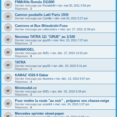
FNM/Alfa Roméo D11000
Dernier message par
RonaldoM
«
lun. mai 30, 2011 3:50 pm
Réponses :
2
Camion poubelle Latil Paris 1934
Dernier message par
Camille
«
dim. mai 29, 2011 5:27 pm
Camions et Bus Mitsubishi-Fuso
Dernier message par
cafecomics
«
mer. avr. 27, 2011 11:59 pm
Nouveau TATRA 111 "GRUE" au 1/100
Dernier message par
guy65
«
mer. févr. 23, 2011 7:37 pm
Réponses :
2
MINIMODEL
Dernier message par
AVEL
«
lun. déc. 27, 2010 12:52 pm
Réponses :
8
TATRA
Dernier message par
guy65
«
lun. déc. 20, 2010 5:11 pm
Réponses :
1
KAMAZ 4326-9 Dakar
Dernier message par
doumiva
«
lun. déc. 13, 2010 9:07 pm
Réponses :
4
Minimodel.cz
Dernier message par
AVEL
«
jeu. déc. 02, 2010 5:28 pm
Réponses :
2
Pour mettre la route "au noir" , préparez vos chasse-neige
Dernier message par
uzan64
«
mer. nov. 24, 2010 1:07 pm
Réponses :
6
Mercedes sprinter street-paper
Dernier message par
guy65
«
mer. nov. 24, 2010 11:58 am