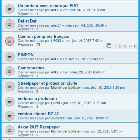
Un porteur avec remorque FIAT
Dernier message par
AVEL
«
ven. oct. 04, 2019 10:01 pm
Réponses :
1
Daf et Daf
Dernier message par
gilax14
«
mar. sept. 04, 2018 10:49 pm
Réponses :
2
Camion pompiers français
Dernier message par
ln5083
«
mer. juin 14, 2017 7:43 pm
Réponses :
73
1
2
3
4
5
PINPON
Dernier message par
AVEL
«
lun. avr. 17, 2017 11:43 am
Camionnettes
Dernier message par
AVEL
«
mer. mars 29, 2017 6:48 pm
Réponses :
1
Streetpaper et protection civile
Dernier message par
Michel cerfvoliste
«
ven. déc. 30, 2016 8:20 pm
Réponses :
2
voitures a profusion
Dernier message par
jeanbi
«
jeu. sept. 01, 2016 11:52 am
Réponses :
1
camion citerne BZ 42
Dernier message par
valmy33
«
lun. janv. 11, 2016 10:09 pm
dakar 2015 Racepaper
Dernier message par
Michel cerfvoliste
«
dim. avr. 12, 2015 5:07 pm
Réponses :
5