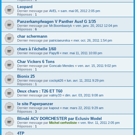
Leopard
Dernier message par
AVEL
«
sam. mai 05, 2012 2:05 pm
Réponses :
1
Panzerkampfwagen V Panther Ausf G 1/35
Dernier message par
Mr.Boombastyk
«
ven. janv. 20, 2012 12:04 pm
Réponses :
6
char schermann
Dernier message par
patriciaeureka
«
mer. oct. 26, 2011 1:54 pm
chars à l'échelle 1/60
Dernier message par
Papyfil
«
mer. mai 11, 2011 10:00 pm
Char Vickers 6 Tons
Dernier message par
Goncalo Mendes
«
ven. avr. 15, 2011 9:02 pm
Réponses :
1
Bionix 25
Dernier message par
cockpit26
«
lun. avr. 11, 2011 9:29 pm
Réponses :
1
Deux chars : T26 ET T60
Dernier message par
valmy33
«
dim. avr. 03, 2011 9:08 am
le site Paperpanzer
Dernier message par
kapout
«
mar. mars 22, 2011 9:29 am
Réponses :
3
Blindé ACV DORCHESTER par Eclusiv Model
Dernier message par
Michel cerfvoliste
«
ven. févr. 11, 2011 2:05 pm
Réponses :
1
4TP