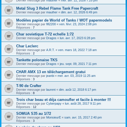
Dernier message par
mauther
«
mer. avr. 22, 2026 7:25 pm
Metal Slug 3 Rebel Flame Tank Free Papercraft
Dernier message par
mauther
«
dim. avr. 12, 2026 6:49 pm
Modèles papier de World of Tanks / WOT papermodels
Dernier message par
fifi2200
«
ven. févr. 23, 2024 2:08 pm
Réponses :
7
Char sovietique T-72 echelle 1:72
Dernier message par
Dragos
«
lun. avr. 17, 2023 6:28 pm
Char Leclerc
Dernier message par
A.R.T.
«
ven. mars 18, 2022 7:18 am
Réponses :
2
Tankette polonaise TKS
Dernier message par
Dragos
«
jeu. sept. 09, 2021 7:11 pm
CHAR AMX 13 en téléchargement gratui
Dernier message par
jeanbi
«
mer. avr. 03, 2019 11:25 am
Réponses :
3
T-90 de Crafter
Dernier message par
laurent
«
dim. août 12, 2018 6:17 pm
Réponses :
8
Trois char beau et déja camoufler et facile à monter !!!
Dernier message par
Cyberpapy
«
lun. août 28, 2017 9:11 pm
Réponses :
12
SOMUA S35 au 1/72
Dernier message par
MonsieurE
«
sam. avr. 15, 2017 2:40 pm
Réponses :
3