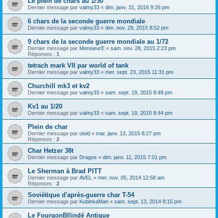
Le plein de chars au 1/50
Dernier message par
valmy33
«
dim. janv. 31, 2016 9:26 pm
6 chars de la seconde guerre mondiale
Dernier message par
valmy33
«
dim. nov. 29, 2015 8:52 pm
9 chars de la seconde guerre mondiale au 1/72
Dernier message par
MonsieurE
«
sam. nov. 28, 2015 2:23 pm
Réponses :
1
tetrach mark VII par world of tank
Dernier message par
valmy33
«
mer. sept. 23, 2015 11:31 pm
Churchill mk3 et kv2
Dernier message par
valmy33
«
sam. sept. 19, 2015 8:49 pm
Kv1 au 1/20
Dernier message par
valmy33
«
sam. sept. 19, 2015 8:44 pm
Plein de char
Dernier message par
oioid
«
mar. janv. 13, 2015 8:27 pm
Réponses :
2
Char Hetzer 38t
Dernier message par
Dragos
«
dim. janv. 11, 2015 7:01 pm
Le Sherman à Brad PITT
Dernier message par
AVEL
«
mer. nov. 05, 2014 12:58 am
Réponses :
2
Soviétique d'après-guerre char T-54
Dernier message par
KubinkaMan
«
sam. sept. 13, 2014 8:15 pm
Le FourgonBllindé Antique