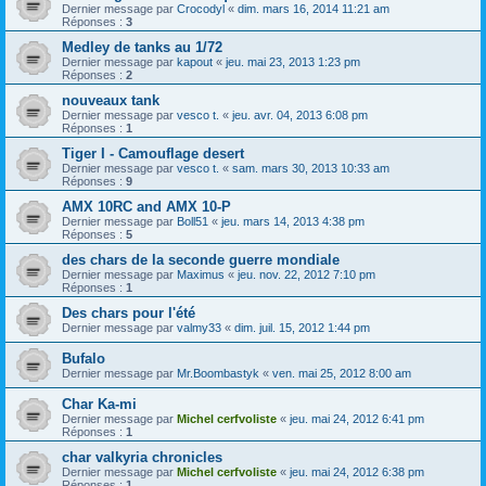
Dernier message par
Crocodyl
«
dim. mars 16, 2014 11:21 am
Réponses :
3
Medley de tanks au 1/72
Dernier message par
kapout
«
jeu. mai 23, 2013 1:23 pm
Réponses :
2
nouveaux tank
Dernier message par
vesco t.
«
jeu. avr. 04, 2013 6:08 pm
Réponses :
1
Tiger I - Camouflage desert
Dernier message par
vesco t.
«
sam. mars 30, 2013 10:33 am
Réponses :
9
AMX 10RC and AMX 10-P
Dernier message par
Boll51
«
jeu. mars 14, 2013 4:38 pm
Réponses :
5
des chars de la seconde guerre mondiale
Dernier message par
Maximus
«
jeu. nov. 22, 2012 7:10 pm
Réponses :
1
Des chars pour l'été
Dernier message par
valmy33
«
dim. juil. 15, 2012 1:44 pm
Bufalo
Dernier message par
Mr.Boombastyk
«
ven. mai 25, 2012 8:00 am
Char Ka-mi
Dernier message par
Michel cerfvoliste
«
jeu. mai 24, 2012 6:41 pm
Réponses :
1
char valkyria chronicles
Dernier message par
Michel cerfvoliste
«
jeu. mai 24, 2012 6:38 pm
Réponses :
1