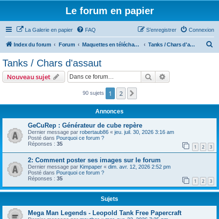
Le forum en papier
La Galerie en papier
FAQ
S’enregistrer
Connexion
R
Index du forum
Forum
Maquettes en téléchargement
Tanks / Chars d'assaut
e
Tanks / Chars d'assaut
c
Rechercher
Recherche avanc
Nouveau sujet
h
e
1
2
Suivante
90 sujets
r
Annonces
c
GeCuRep : Générateur de cube repère
h
Dernier message par
robertaub86
«
jeu. juil. 30, 2026 3:16 am
Posté dans
Pourquoi ce forum ?
e
Réponses :
35
1
2
3
r
2: Comment poster ses images sur le forum
Dernier message par
Kimpaper
«
dim. avr. 12, 2026 2:52 pm
Posté dans
Pourquoi ce forum ?
Réponses :
35
1
2
3
Sujets
Mega Man Legends - Leopold Tank Free Papercraft