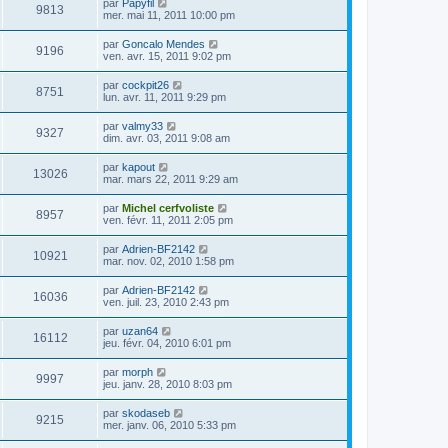
par
Papyfil
9813
mer. mai 11, 2011 10:00 pm
par
Goncalo Mendes
9196
ven. avr. 15, 2011 9:02 pm
par
cockpit26
8751
lun. avr. 11, 2011 9:29 pm
par
valmy33
9327
dim. avr. 03, 2011 9:08 am
par
kapout
13026
mar. mars 22, 2011 9:29 am
par
Michel cerfvoliste
8957
ven. févr. 11, 2011 2:05 pm
par
Adrien-BF2142
10921
mar. nov. 02, 2010 1:58 pm
par
Adrien-BF2142
16036
ven. juil. 23, 2010 2:43 pm
par
uzan64
16112
jeu. févr. 04, 2010 6:01 pm
par
morph
9997
jeu. janv. 28, 2010 8:03 pm
par
skodaseb
9215
mer. janv. 06, 2010 5:33 pm