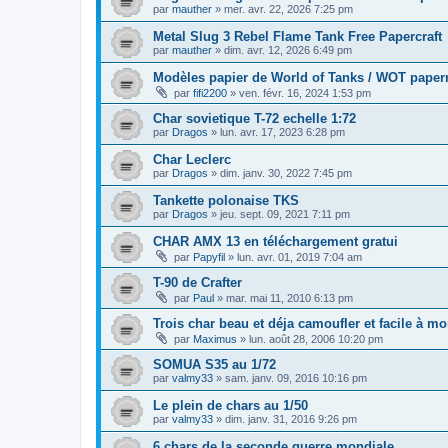
par
mauther
»
mer. avr. 22, 2026 7:25 pm
Metal Slug 3 Rebel Flame Tank Free Papercraft
par
mauther
»
dim. avr. 12, 2026 6:49 pm
Modèles papier de World of Tanks / WOT pape
par
fifi2200
»
ven. févr. 16, 2024 1:53 pm
Char sovietique T-72 echelle 1:72
par
Dragos
»
lun. avr. 17, 2023 6:28 pm
Char Leclerc
par
Dragos
»
dim. janv. 30, 2022 7:45 pm
Tankette polonaise TKS
par
Dragos
»
jeu. sept. 09, 2021 7:11 pm
CHAR AMX 13 en téléchargement gratui
par
Papyfil
»
lun. avr. 01, 2019 7:04 am
T-90 de Crafter
par
Paul
»
mar. mai 11, 2010 6:13 pm
Trois char beau et déja camoufler et facile à mon
par
Maximus
»
lun. août 28, 2006 10:20 pm
SOMUA S35 au 1/72
par
valmy33
»
sam. janv. 09, 2016 10:16 pm
Le plein de chars au 1/50
par
valmy33
»
dim. janv. 31, 2016 9:26 pm
6 chars de la seconde guerre mondiale