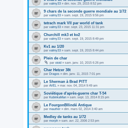
par
valmy33
»
dim. nov. 29, 2015 8:52 pm
9 chars de la seconde guerre mondiale au 1/72
par
valmy33
»
sam. sept. 19, 2015 9:56 pm
tetrach mark VII par world of tank
par
valmy33
»
mer. sept. 23, 2015 11:31 pm
Churchill mk3 et kv2
par
valmy33
»
sam. sept. 19, 2015 8:49 pm
Kv1 au 1/20
par
valmy33
»
sam. sept. 19, 2015 8:44 pm
Plein de char
par
oioid
»
sam. janv. 10, 2015 6:26 pm
Char Hetzer 38t
par
Dragos
»
dim. janv. 11, 2015 7:01 pm
Le Sherman à Brad PITT
par
AVEL
»
mar. nov. 04, 2014 9:49 am
Soviétique d'après-guerre char T-54
par
KubinkaMan
»
sam. sept. 13, 2014 8:15 pm
Le FourgonBllindé Antique
par
mauther
»
dim. mars 02, 2014 3:40 am
Medley de tanks au 1/72
par
morph
»
sam. avr. 22, 2006 2:53 pm