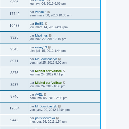
par
vesco t.
9396
jeu. avr. 04, 2013 6:08 pm
par
vesco t.
17749
sam. mars 30, 2013 10:33 am
par
Boll51
10483
jeu. mars 14, 2013 4:38 pm
par
Maximus
9325
jeu. nov. 22, 2012 7:10 pm
par
valmy33
9545
dim. juil. 15, 2012 1:44 pm
par
Mr.Boombastyk
8971
ven. mai 25, 2012 8:00 am
par
Michel cerfvoliste
8875
jeu. mai 24, 2012 6:41 pm
par
Michel cerfvoliste
8537
jeu. mai 24, 2012 6:38 pm
par
AVEL
8746
sam. mai 05, 2012 2:05 pm
par
Mr.Boombastyk
12864
ven. janv. 20, 2012 12:04 pm
par
patriciaeureka
9442
mer. oct. 26, 2011 1:54 pm