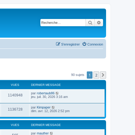
Rechercher
Recherche avancé
S’enregistrer
Connexion
1
2
Suivante
90 sujets
VUES
DERNIER MESSAGE
par
robertaub86
1140948
jeu. juil. 30, 2026 3:16 am
par
Kimpaper
1136728
dim. avr. 12, 2026 2:52 pm
VUES
DERNIER MESSAGE
par
mauther