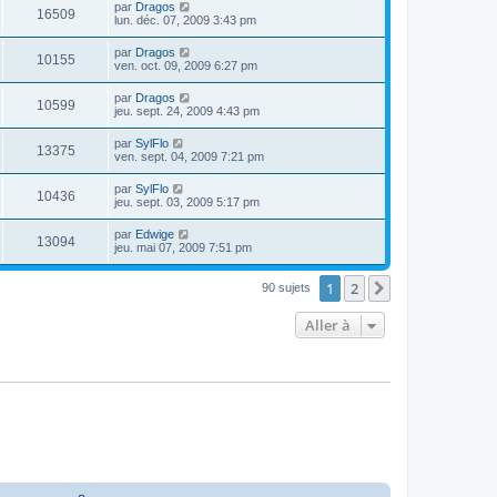
par
Dragos
16509
lun. déc. 07, 2009 3:43 pm
par
Dragos
10155
ven. oct. 09, 2009 6:27 pm
par
Dragos
10599
jeu. sept. 24, 2009 4:43 pm
par
SylFlo
13375
ven. sept. 04, 2009 7:21 pm
par
SylFlo
10436
jeu. sept. 03, 2009 5:17 pm
par
Edwige
13094
jeu. mai 07, 2009 7:51 pm
1
2
Suivante
90 sujets
Aller à