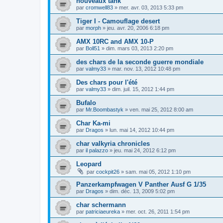
nouveaux tank
par
cromwell83
»
mer. avr. 03, 2013 5:33 pm
Tiger I - Camouflage desert
par
morph
»
jeu. avr. 20, 2006 6:18 pm
AMX 10RC and AMX 10-P
par
Boll51
»
dim. mars 03, 2013 2:20 pm
des chars de la seconde guerre mondiale
par
valmy33
»
mar. nov. 13, 2012 10:48 pm
Des chars pour l'été
par
valmy33
»
dim. juil. 15, 2012 1:44 pm
Bufalo
par
Mr.Boombastyk
»
ven. mai 25, 2012 8:00 am
Char Ka-mi
par
Dragos
»
lun. mai 14, 2012 10:44 pm
char valkyria chronicles
par
il palazzo
»
jeu. mai 24, 2012 6:12 pm
Leopard
par
cockpit26
»
sam. mai 05, 2012 1:10 pm
Panzerkampfwagen V Panther Ausf G 1/35
par
Dragos
»
dim. déc. 13, 2009 5:02 pm
char schermann
par
patriciaeureka
»
mer. oct. 26, 2011 1:54 pm