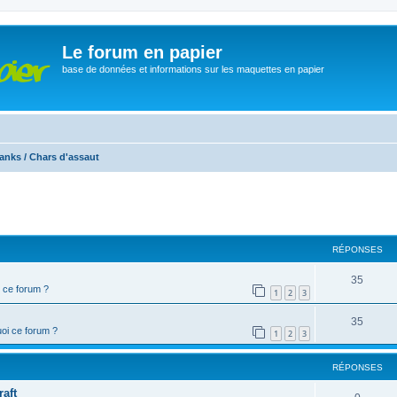
Le forum en papier
base de données et informations sur les maquettes en papier
anks / Chars d'assaut
cher
cherche avancée
RÉPONSES
35
 ce forum ?
1
2
3
35
oi ce forum ?
1
2
3
RÉPONSES
aft