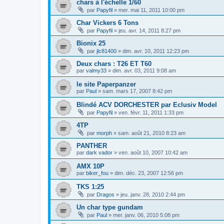
chars à l'échelle 1/60
par
Papyfil
»
mer. mai 11, 2011 10:00 pm
Char Vickers 6 Tons
par
Papyfil
»
jeu. avr. 14, 2011 8:27 pm
Bionix 25
par
jlc81400
»
dim. avr. 10, 2011 12:23 pm
Deux chars : T26 ET T60
par
valmy33
»
dim. avr. 03, 2011 9:08 am
le site Paperpanzer
par
Paul
»
sam. mars 17, 2007 8:42 pm
Blindé ACV DORCHESTER par Eclusiv Model
par
Papyfil
»
ven. févr. 11, 2011 1:33 pm
4TP
par
morph
»
sam. août 21, 2010 8:23 am
PANTHER
par
dark vador
»
ven. août 10, 2007 10:42 am
AMX 10P
par
biker_fou
»
dim. déc. 23, 2007 12:56 pm
TKS 1:25
par
Dragos
»
jeu. janv. 28, 2010 2:44 pm
Un char type gundam
par
Paul
»
mer. janv. 06, 2010 5:08 pm