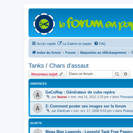
Accès rapide
La Galerie en papier
FAQ
Index du forum
Forum
Maquettes en téléchargement
T
Tanks / Chars d'assaut
Recher
Re
Nouveau sujet
ANNONCES
GeCuRep : Générateur de cube repère
par
buzuc
»
mer. mai 16, 2012 2:33 pm
» dans
Pourquoi
2: Comment poster ses images sur le forum
par
DarkLan
»
ven. oct. 17, 2008 9:53 pm
» dans
Pourqu
SUJETS
Mega Man Legends - Leopold Tank Free Papercr