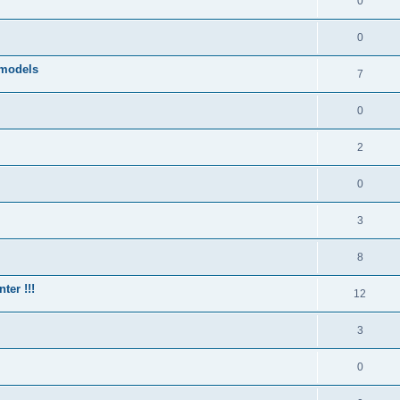
0
0
rmodels
7
0
2
0
3
8
ter !!!
12
3
0