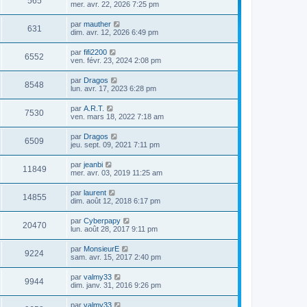
565
mer. avr. 22, 2026 7:25 pm
par
mauther
631
dim. avr. 12, 2026 6:49 pm
par
fifi2200
6552
ven. févr. 23, 2024 2:08 pm
par
Dragos
8548
lun. avr. 17, 2023 6:28 pm
par
A.R.T.
7530
ven. mars 18, 2022 7:18 am
par
Dragos
6509
jeu. sept. 09, 2021 7:11 pm
par
jeanbi
11849
mer. avr. 03, 2019 11:25 am
par
laurent
14855
dim. août 12, 2018 6:17 pm
par
Cyberpapy
20470
lun. août 28, 2017 9:11 pm
par
MonsieurE
9224
sam. avr. 15, 2017 2:40 pm
par
valmy33
9944
dim. janv. 31, 2016 9:26 pm
par
valmy33