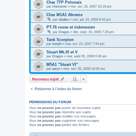
Char 7TP Polonais
par
chickaree
»
mer. avr. 25, 2007 10:18 pm
Char M1A1 Abrams
par
odulieu
»
ven. juil. 24, 2009 8:43 pm
PT-76 russe et indonesien
par
Dragos
»
dim. sept. 20, 2009 7:28 pm
Tank Scorpion
par
morph
»
mar. oct. 23, 2007 7:44 pm
Stuart Mk.III et V
par
Dragos
»
mar. août 05, 2008 9:49 am
M5A1 "Stuart VI"
par
aaryt
»
mer. nov. 05, 2008 10:00 am
Nouveau sujet
Retourner à l’index du forum
PERMISSIONS DU FORUM
Vous
ne pouvez pas
poster de nouveaux sujets
Vous
ne pouvez pas
répondre aux sujets
Vous
ne pouvez pas
modifier vos messages
Vous
ne pouvez pas
supprimer vos messages
Vous
ne pouvez pas
joindre des fichiers