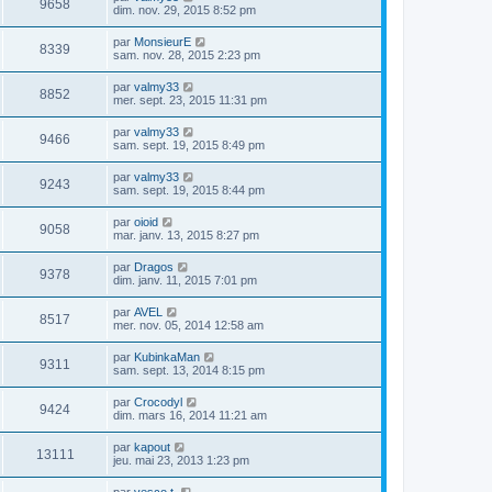
9658
dim. nov. 29, 2015 8:52 pm
par
MonsieurE
8339
sam. nov. 28, 2015 2:23 pm
par
valmy33
8852
mer. sept. 23, 2015 11:31 pm
par
valmy33
9466
sam. sept. 19, 2015 8:49 pm
par
valmy33
9243
sam. sept. 19, 2015 8:44 pm
par
oioid
9058
mar. janv. 13, 2015 8:27 pm
par
Dragos
9378
dim. janv. 11, 2015 7:01 pm
par
AVEL
8517
mer. nov. 05, 2014 12:58 am
par
KubinkaMan
9311
sam. sept. 13, 2014 8:15 pm
par
Crocodyl
9424
dim. mars 16, 2014 11:21 am
par
kapout
13111
jeu. mai 23, 2013 1:23 pm