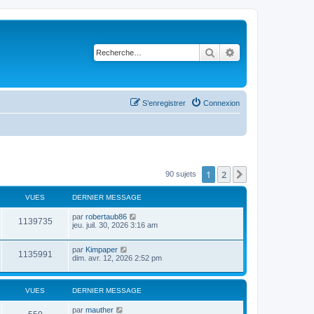
Rechercher
Recherche avancé
S’enregistrer
Connexion
1
2
Suivante
90 sujets
VUES
DERNIER MESSAGE
par
robertaub86
1139735
jeu. juil. 30, 2026 3:16 am
par
Kimpaper
1135991
dim. avr. 12, 2026 2:52 pm
VUES
DERNIER MESSAGE
par
mauther