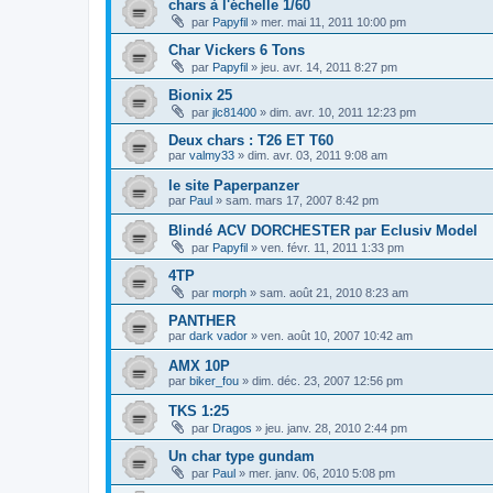
chars à l'échelle 1/60
par
Papyfil
»
mer. mai 11, 2011 10:00 pm
Char Vickers 6 Tons
par
Papyfil
»
jeu. avr. 14, 2011 8:27 pm
Bionix 25
par
jlc81400
»
dim. avr. 10, 2011 12:23 pm
Deux chars : T26 ET T60
par
valmy33
»
dim. avr. 03, 2011 9:08 am
le site Paperpanzer
par
Paul
»
sam. mars 17, 2007 8:42 pm
Blindé ACV DORCHESTER par Eclusiv Model
par
Papyfil
»
ven. févr. 11, 2011 1:33 pm
4TP
par
morph
»
sam. août 21, 2010 8:23 am
PANTHER
par
dark vador
»
ven. août 10, 2007 10:42 am
AMX 10P
par
biker_fou
»
dim. déc. 23, 2007 12:56 pm
TKS 1:25
par
Dragos
»
jeu. janv. 28, 2010 2:44 pm
Un char type gundam
par
Paul
»
mer. janv. 06, 2010 5:08 pm