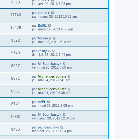
par
vesco t.
9393
jeu. avr. 04, 2013 6:08 pm
par
vesco t.
17743
sam. mars 30, 2013 10:33 am
par
Boll51
10479
jeu. mars 14, 2013 4:38 pm
par
Maximus
9322
jeu. nov. 22, 2012 7:10 pm
par
valmy33
9540
dim. juil. 15, 2012 1:44 pm
par
Mr.Boombastyk
8967
ven. mai 25, 2012 8:00 am
par
Michel cerfvoliste
8871
jeu. mai 24, 2012 6:41 pm
par
Michel cerfvoliste
8531
jeu. mai 24, 2012 6:38 pm
par
AVEL
8741
sam. mai 05, 2012 2:05 pm
par
Mr.Boombastyk
12861
ven. janv. 20, 2012 12:04 pm
par
patriciaeureka
9436
mer. oct. 26, 2011 1:54 pm