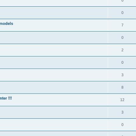
0
0
rmodels
7
0
2
0
3
8
ter !!!
12
3
0