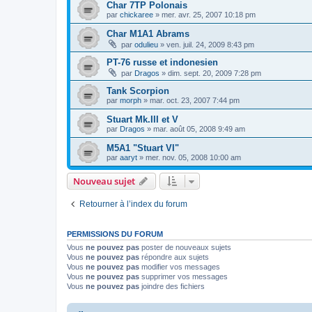
Char 7TP Polonais
par
chickaree
»
mer. avr. 25, 2007 10:18 pm
Char M1A1 Abrams
par
odulieu
»
ven. juil. 24, 2009 8:43 pm
PT-76 russe et indonesien
par
Dragos
»
dim. sept. 20, 2009 7:28 pm
Tank Scorpion
par
morph
»
mar. oct. 23, 2007 7:44 pm
Stuart Mk.III et V
par
Dragos
»
mar. août 05, 2008 9:49 am
M5A1 "Stuart VI"
par
aaryt
»
mer. nov. 05, 2008 10:00 am
Nouveau sujet
Retourner à l’index du forum
PERMISSIONS DU FORUM
Vous
ne pouvez pas
poster de nouveaux sujets
Vous
ne pouvez pas
répondre aux sujets
Vous
ne pouvez pas
modifier vos messages
Vous
ne pouvez pas
supprimer vos messages
Vous
ne pouvez pas
joindre des fichiers