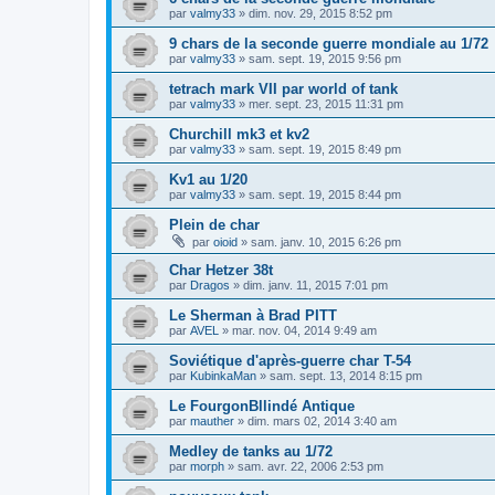
par
valmy33
»
dim. nov. 29, 2015 8:52 pm
9 chars de la seconde guerre mondiale au 1/72
par
valmy33
»
sam. sept. 19, 2015 9:56 pm
tetrach mark VII par world of tank
par
valmy33
»
mer. sept. 23, 2015 11:31 pm
Churchill mk3 et kv2
par
valmy33
»
sam. sept. 19, 2015 8:49 pm
Kv1 au 1/20
par
valmy33
»
sam. sept. 19, 2015 8:44 pm
Plein de char
par
oioid
»
sam. janv. 10, 2015 6:26 pm
Char Hetzer 38t
par
Dragos
»
dim. janv. 11, 2015 7:01 pm
Le Sherman à Brad PITT
par
AVEL
»
mar. nov. 04, 2014 9:49 am
Soviétique d'après-guerre char T-54
par
KubinkaMan
»
sam. sept. 13, 2014 8:15 pm
Le FourgonBllindé Antique
par
mauther
»
dim. mars 02, 2014 3:40 am
Medley de tanks au 1/72
par
morph
»
sam. avr. 22, 2006 2:53 pm