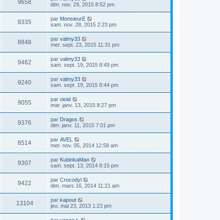
9658
dim. nov. 29, 2015 8:52 pm
par
MonsieurE
8335
sam. nov. 28, 2015 2:23 pm
par
valmy33
8848
mer. sept. 23, 2015 11:31 pm
par
valmy33
9462
sam. sept. 19, 2015 8:49 pm
par
valmy33
9240
sam. sept. 19, 2015 8:44 pm
par
oioid
9055
mar. janv. 13, 2015 8:27 pm
par
Dragos
9376
dim. janv. 11, 2015 7:01 pm
par
AVEL
8514
mer. nov. 05, 2014 12:58 am
par
KubinkaMan
9307
sam. sept. 13, 2014 8:15 pm
par
Crocodyl
9422
dim. mars 16, 2014 11:21 am
par
kapout
13104
jeu. mai 23, 2013 1:23 pm