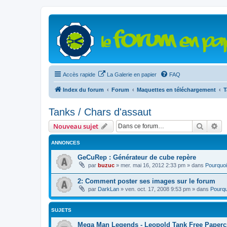
Accès rapide
La Galerie en papier
FAQ
Index du forum
Forum
Maquettes en téléchargement
T
Tanks / Chars d'assaut
Recher
Re
Nouveau sujet
ANNONCES
GeCuRep : Générateur de cube repère
par
buzuc
»
mer. mai 16, 2012 2:33 pm
» dans
Pourquoi
2: Comment poster ses images sur le forum
par
DarkLan
»
ven. oct. 17, 2008 9:53 pm
» dans
Pourqu
SUJETS
Mega Man Legends - Leopold Tank Free Papercr