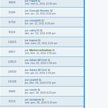
par
Papyfil
9809
mer. mai 11, 2011 10:00 pm
par
Goncalo Mendes
9194
ven. avr. 15, 2011 9:02 pm
par
cockpit26
8750
lun. avr. 11, 2011 9:29 pm
par
valmy33
9324
dim. avr. 03, 2011 9:08 am
par
kapout
13025
mar. mars 22, 2011 9:29 am
par
Michel cerfvoliste
8957
ven. févr. 11, 2011 2:05 pm
par
Adrien-BF2142
10915
mar. nov. 02, 2010 1:58 pm
par
Adrien-BF2142
16030
ven. juil. 23, 2010 2:43 pm
par
uzan64
16108
jeu. févr. 04, 2010 6:01 pm
par
morph
9995
jeu. janv. 28, 2010 8:03 pm
par
skodaseb
9210
mer. janv. 06, 2010 5:33 pm