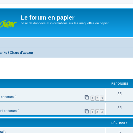
Le forum en papier
base de données et informations sur les maquettes en papier
anks / Chars d'assaut
cher
cherche avancée
RÉPONSES
35
 ce forum ?
1
2
3
35
oi ce forum ?
1
2
3
RÉPONSES
aft