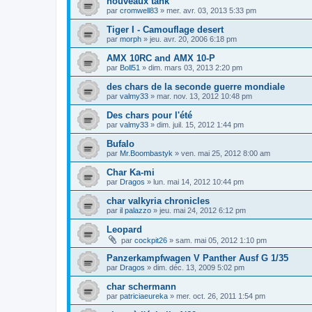
nouveaux tank
par
cromwell83
»
mer. avr. 03, 2013 5:33 pm
Tiger I - Camouflage desert
par
morph
»
jeu. avr. 20, 2006 6:18 pm
AMX 10RC and AMX 10-P
par
Boll51
»
dim. mars 03, 2013 2:20 pm
des chars de la seconde guerre mondiale
par
valmy33
»
mar. nov. 13, 2012 10:48 pm
Des chars pour l'été
par
valmy33
»
dim. juil. 15, 2012 1:44 pm
Bufalo
par
Mr.Boombastyk
»
ven. mai 25, 2012 8:00 am
Char Ka-mi
par
Dragos
»
lun. mai 14, 2012 10:44 pm
char valkyria chronicles
par
il palazzo
»
jeu. mai 24, 2012 6:12 pm
Leopard
par
cockpit26
»
sam. mai 05, 2012 1:10 pm
Panzerkampfwagen V Panther Ausf G 1/35
par
Dragos
»
dim. déc. 13, 2009 5:02 pm
char schermann
par
patriciaeureka
»
mer. oct. 26, 2011 1:54 pm