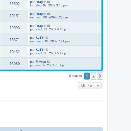
par
Dragos
16502
lun. déc. 07, 2009 3:43 pm
par
Dragos
10151
ven. oct. 09, 2009 6:27 pm
par
Dragos
10593
jeu. sept. 24, 2009 4:43 pm
par
SylFlo
13371
ven. sept. 04, 2009 7:21 pm
par
SylFlo
10432
jeu. sept. 03, 2009 5:17 pm
par
Edwige
13089
jeu. mai 07, 2009 7:51 pm
1
2
Suivante
90 sujets
Aller à