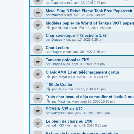
par
mauther
»
mer. avr. 22, 2026 7:25 pm
Metal Slug 3 Rebel Flame Tank Free Papercraft
par
mauther
»
dim. avr. 12, 2026 6:49 pm
Modèles papier de World of Tanks / WOT pape
par
fifi2200
»
ven. févr. 16, 2024 1:53 pm
Char sovietique T-72 echelle 1:72
par
Dragos
»
lun. avr. 17, 2023 6:28 pm
Char Leclerc
par
Dragos
»
dim. janv. 30, 2022 7:45 pm
Tankette polonaise TKS
par
Dragos
»
jeu. sept. 09, 2021 7:11 pm
CHAR AMX 13 en téléchargement gratui
par
Papyfil
»
lun. avr. 01, 2019 7:04 am
T-90 de Crafter
par
Paul
»
mar. mai 11, 2010 6:13 pm
Trois char beau et déja camoufler et facile à mon
par
Maximus
»
lun. août 28, 2006 10:20 pm
SOMUA S35 au 1/72
par
valmy33
»
sam. janv. 09, 2016 10:16 pm
Le plein de chars au 1/50
par
valmy33
»
dim. janv. 31, 2016 9:26 pm
6 chars de la seconde guerre mondiale