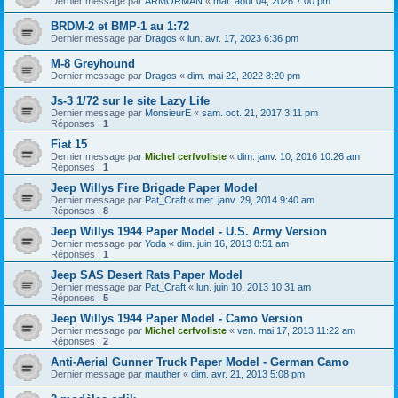
Dernier message par
ARMORMAN
«
mar. août 04, 2026 7:00 pm
BRDM-2 et BMP-1 au 1:72
Dernier message par
Dragos
«
lun. avr. 17, 2023 6:36 pm
M-8 Greyhound
Dernier message par
Dragos
«
dim. mai 22, 2022 8:20 pm
Js-3 1/72 sur le site Lazy Life
Dernier message par
MonsieurE
«
sam. oct. 21, 2017 3:11 pm
Réponses :
1
Fiat 15
Dernier message par
Michel cerfvoliste
«
dim. janv. 10, 2016 10:26 am
Réponses :
1
Jeep Willys Fire Brigade Paper Model
Dernier message par
Pat_Craft
«
mer. janv. 29, 2014 9:40 am
Réponses :
8
Jeep Willys 1944 Paper Model - U.S. Army Version
Dernier message par
Yoda
«
dim. juin 16, 2013 8:51 am
Réponses :
1
Jeep SAS Desert Rats Paper Model
Dernier message par
Pat_Craft
«
lun. juin 10, 2013 10:31 am
Réponses :
5
Jeep Willys 1944 Paper Model - Camo Version
Dernier message par
Michel cerfvoliste
«
ven. mai 17, 2013 11:22 am
Réponses :
2
Anti-Aerial Gunner Truck Paper Model - German Camo
Dernier message par
mauther
«
dim. avr. 21, 2013 5:08 pm