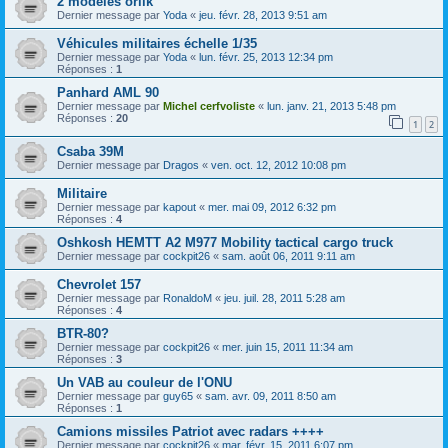
2 modèles orlik
Dernier message par
Yoda
«
jeu. févr. 28, 2013 9:51 am
Véhicules militaires échelle 1/35
Dernier message par
Yoda
«
lun. févr. 25, 2013 12:34 pm
Réponses :
1
Panhard AML 90
Dernier message par
Michel cerfvoliste
«
lun. janv. 21, 2013 5:48 pm
Réponses :
20
1
2
Csaba 39M
Dernier message par
Dragos
«
ven. oct. 12, 2012 10:08 pm
Militaire
Dernier message par
kapout
«
mer. mai 09, 2012 6:32 pm
Réponses :
4
Oshkosh HEMTT A2 M977 Mobility tactical cargo truck
Dernier message par
cockpit26
«
sam. août 06, 2011 9:11 am
Chevrolet 157
Dernier message par
RonaldoM
«
jeu. juil. 28, 2011 5:28 am
Réponses :
4
BTR-80?
Dernier message par
cockpit26
«
mer. juin 15, 2011 11:34 am
Réponses :
3
Un VAB au couleur de l'ONU
Dernier message par
guy65
«
sam. avr. 09, 2011 8:50 am
Réponses :
1
Camions missiles Patriot avec radars ++++
Dernier message par
cockpit26
«
mar. févr. 15, 2011 6:07 pm