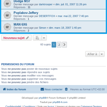
Dodge M37
Dernier message par
darktrooper
«
dim. juil. 01, 2007 11:26 pm
Réponses :
11
Poplakov-Jeffery
Dernier message par
DESERTFOX
«
mar. mai 22, 2007 7:40 pm
Réponses :
1
MAN 6X6
Dernier message par
Simon
«
dim. mars 18, 2007 1:40 pm
Réponses :
2
Nouveau sujet
1
2
Suivante
60 sujets
Aller à
PERMISSIONS DU FORUM
Vous
ne pouvez pas
poster de nouveaux sujets
Vous
ne pouvez pas
répondre aux sujets
Vous
ne pouvez pas
modifier vos messages
Vous
ne pouvez pas
supprimer vos messages
Vous
ne pouvez pas
joindre des fichiers
Index du forum
Nous contacter
Heures au format
UTC+02:00
Développé par
phpBB
® Forum Software © phpBB Limited
Traduit par
phpBB-fr.com
Confidentialité
|
Conditions
| Style par
buzuc
| Images et design par
Calamansi Designs