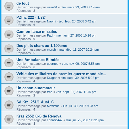
de tout
Dernier message par
uzan64
«
dim. mars 23, 2008 7:19 am
Réponses :
2
PZInz 222 - 1/72°
Dernier message par
Naomi
«
jeu. févr. 28, 2008 3:42 am
Réponses :
6
Camion lance missiles
Dernier message par
Paul
«
mer. févr. 27, 2008 10:26 pm
Réponses :
9
Des p'tits chars au 1/100eme
Dernier message par
morph
«
mar. déc. 11, 2007 10:24 pm
Réponses :
5
Une Ambulance Blindée
Dernier message par
georges
«
ven. nov. 09, 2007 5:53 pm
Réponses :
6
Véhicules militaires de premier guerre mondiale...
Dernier message par
Dragos
«
dim. sept. 30, 2007 5:22 pm
Réponses :
4
Un canon automoteur
Dernier message par
trac
«
ven. sept. 21, 2007 11:45 pm
Réponses :
2
Sd.Kfz. 251/1 Ausf. C
Dernier message par
Maximus
«
lun. juil. 30, 2007 9:28 am
Réponses :
4
Kraz 255B 6x6 de Renova
Dernier message par
canario447
«
dim. juil. 22, 2007 12:28 pm
Réponses :
3