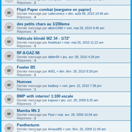
Réponses :
2
Flipit Paper combat (wargame en papier)
Dernier message par
cafecomics
«
dim. août 08, 2010 10:46 am
Réponses :
4
des petits chars au 1/200eme
Dernier message par
albert1960
«
ven. mai 28, 2010 9:40 am
Réponses :
9
Vehicule blindé WZ 34 - 1/72°
Dernier message par
fredekari
«
mer. mai 26, 2010 11:22 am
Réponses :
5
RF-8-GAZ-98
Dernier message par
didier69
«
jeu. avr. 08, 2010 4:28 pm
Réponses :
4
Fowler B5
Dernier message par
AVEL
«
dim. févr. 28, 2010 9:28 pm
Réponses :
2
Humvee
Dernier message par
badboy
«
ven. janv. 22, 2010 7:38 pm
Réponses :
1
BMP with interior/ 1:100 escale
Dernier message par
kapout
«
jeu. oct. 29, 2009 9:25 am
Réponses :
7
Mamba Mk 2
Dernier message par
Paul
«
mar. avr. 28, 2009 10:04 am
Réponses :
2
Pantherturm
Dernier message par
Arnaud85
«
ven. févr. 20, 2009 11:49 am