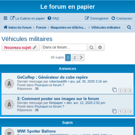
Le forum en papier
La Galerie en papier
FAQ
S’enregistrer
Connexion
R
Index du forum
Forum
Maquettes en téléchargement
Véhicules militaires
e
Véhicules militaires
c
Rechercher
Recherche avanc
Nouveau sujet
h
e
1
2
Suivante
60 sujets
r
Annonces
c
GeCuRep : Générateur de cube repère
h
Dernier message par
robertaub86
«
jeu. juil. 30, 2026 3:16 am
Posté dans
Pourquoi ce forum ?
e
Réponses :
35
1
2
3
r
2: Comment poster ses images sur le forum
Dernier message par
Kimpaper
«
dim. avr. 12, 2026 2:52 pm
Posté dans
Pourquoi ce forum ?
Réponses :
35
1
2
3
Sujets
WWI Spotter Ballons