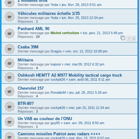
2 modèles orlik
Dernier message par
Yoda
«
jeu. févr. 28, 2013 9:51 am
Véhicules militaires échelle 1/35
Dernier message par
Yoda
«
lun. févr. 25, 2013 12:34 pm
Réponses :
1
Panhard AML 90
Dernier message par
Michel cerfvoliste
«
lun. janv. 21, 2013 5:48 pm
Réponses :
20
1
2
Csaba 39M
Dernier message par
Dragos
«
ven. oct. 12, 2012 10:08 pm
Militaire
Dernier message par
kapout
«
mer. mai 09, 2012 6:32 pm
Réponses :
4
Oshkosh HEMTT A2 M977 Mobility tactical cargo truck
Dernier message par
cockpit26
«
sam. août 06, 2011 9:11 am
Chevrolet 157
Dernier message par
RonaldoM
«
jeu. juil. 28, 2011 5:28 am
Réponses :
4
BTR-80?
Dernier message par
cockpit26
«
mer. juin 15, 2011 11:34 am
Réponses :
3
Un VAB au couleur de l'ONU
Dernier message par
guy65
«
sam. avr. 09, 2011 8:50 am
Réponses :
1
Camions missiles Patriot avec radars ++++
Dernier message par
cockpit26
«
mar. févr. 15, 2011 6:07 pm