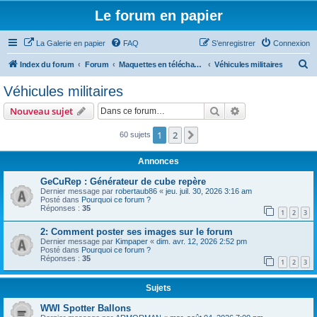
Le forum en papier
La Galerie en papier
FAQ
S’enregistrer
Connexion
R
Index du forum
Forum
Maquettes en téléchargement
Véhicules militaires
e
Véhicules militaires
c
Rechercher
Recherche avanc
Nouveau sujet
h
e
1
2
Suivante
60 sujets
r
Annonces
c
GeCuRep : Générateur de cube repère
h
Dernier message par
robertaub86
«
jeu. juil. 30, 2026 3:16 am
Posté dans
Pourquoi ce forum ?
e
Réponses :
35
1
2
3
r
2: Comment poster ses images sur le forum
Dernier message par
Kimpaper
«
dim. avr. 12, 2026 2:52 pm
Posté dans
Pourquoi ce forum ?
Réponses :
35
1
2
3
Sujets
WWI Spotter Ballons