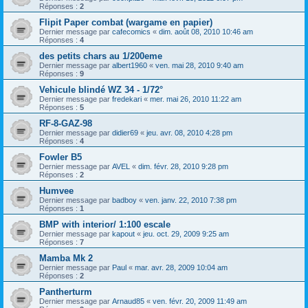
Réponses :
2
Flipit Paper combat (wargame en papier)
Dernier message par
cafecomics
«
dim. août 08, 2010 10:46 am
Réponses :
4
des petits chars au 1/200eme
Dernier message par
albert1960
«
ven. mai 28, 2010 9:40 am
Réponses :
9
Vehicule blindé WZ 34 - 1/72°
Dernier message par
fredekari
«
mer. mai 26, 2010 11:22 am
Réponses :
5
RF-8-GAZ-98
Dernier message par
didier69
«
jeu. avr. 08, 2010 4:28 pm
Réponses :
4
Fowler B5
Dernier message par
AVEL
«
dim. févr. 28, 2010 9:28 pm
Réponses :
2
Humvee
Dernier message par
badboy
«
ven. janv. 22, 2010 7:38 pm
Réponses :
1
BMP with interior/ 1:100 escale
Dernier message par
kapout
«
jeu. oct. 29, 2009 9:25 am
Réponses :
7
Mamba Mk 2
Dernier message par
Paul
«
mar. avr. 28, 2009 10:04 am
Réponses :
2
Pantherturm
Dernier message par
Arnaud85
«
ven. févr. 20, 2009 11:49 am