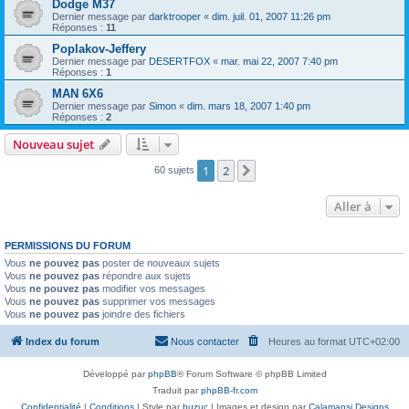
Dodge M37
Dernier message par
darktrooper
«
dim. juil. 01, 2007 11:26 pm
Réponses :
11
Poplakov-Jeffery
Dernier message par
DESERTFOX
«
mar. mai 22, 2007 7:40 pm
Réponses :
1
MAN 6X6
Dernier message par
Simon
«
dim. mars 18, 2007 1:40 pm
Réponses :
2
Nouveau sujet
1
2
Suivante
60 sujets
Aller à
PERMISSIONS DU FORUM
Vous
ne pouvez pas
poster de nouveaux sujets
Vous
ne pouvez pas
répondre aux sujets
Vous
ne pouvez pas
modifier vos messages
Vous
ne pouvez pas
supprimer vos messages
Vous
ne pouvez pas
joindre des fichiers
Index du forum
Nous contacter
Heures au format
UTC+02:00
Développé par
phpBB
® Forum Software © phpBB Limited
Traduit par
phpBB-fr.com
Confidentialité
|
Conditions
| Style par
buzuc
| Images et design par
Calamansi Designs