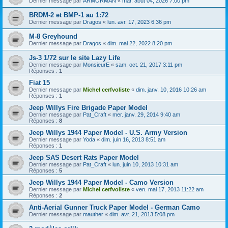
Dernier message par
ARMORMAN
«
mar. août 04, 2026 7:00 pm
BRDM-2 et BMP-1 au 1:72
Dernier message par
Dragos
«
lun. avr. 17, 2023 6:36 pm
M-8 Greyhound
Dernier message par
Dragos
«
dim. mai 22, 2022 8:20 pm
Js-3 1/72 sur le site Lazy Life
Dernier message par
MonsieurE
«
sam. oct. 21, 2017 3:11 pm
Réponses :
1
Fiat 15
Dernier message par
Michel cerfvoliste
«
dim. janv. 10, 2016 10:26 am
Réponses :
1
Jeep Willys Fire Brigade Paper Model
Dernier message par
Pat_Craft
«
mer. janv. 29, 2014 9:40 am
Réponses :
8
Jeep Willys 1944 Paper Model - U.S. Army Version
Dernier message par
Yoda
«
dim. juin 16, 2013 8:51 am
Réponses :
1
Jeep SAS Desert Rats Paper Model
Dernier message par
Pat_Craft
«
lun. juin 10, 2013 10:31 am
Réponses :
5
Jeep Willys 1944 Paper Model - Camo Version
Dernier message par
Michel cerfvoliste
«
ven. mai 17, 2013 11:22 am
Réponses :
2
Anti-Aerial Gunner Truck Paper Model - German Camo
Dernier message par
mauther
«
dim. avr. 21, 2013 5:08 pm