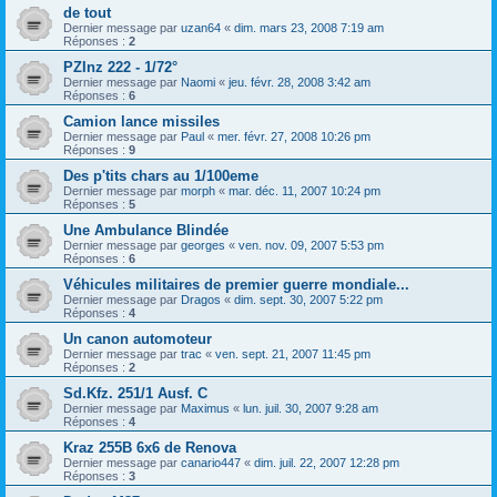
de tout
Dernier message par
uzan64
«
dim. mars 23, 2008 7:19 am
Réponses :
2
PZInz 222 - 1/72°
Dernier message par
Naomi
«
jeu. févr. 28, 2008 3:42 am
Réponses :
6
Camion lance missiles
Dernier message par
Paul
«
mer. févr. 27, 2008 10:26 pm
Réponses :
9
Des p'tits chars au 1/100eme
Dernier message par
morph
«
mar. déc. 11, 2007 10:24 pm
Réponses :
5
Une Ambulance Blindée
Dernier message par
georges
«
ven. nov. 09, 2007 5:53 pm
Réponses :
6
Véhicules militaires de premier guerre mondiale...
Dernier message par
Dragos
«
dim. sept. 30, 2007 5:22 pm
Réponses :
4
Un canon automoteur
Dernier message par
trac
«
ven. sept. 21, 2007 11:45 pm
Réponses :
2
Sd.Kfz. 251/1 Ausf. C
Dernier message par
Maximus
«
lun. juil. 30, 2007 9:28 am
Réponses :
4
Kraz 255B 6x6 de Renova
Dernier message par
canario447
«
dim. juil. 22, 2007 12:28 pm
Réponses :
3