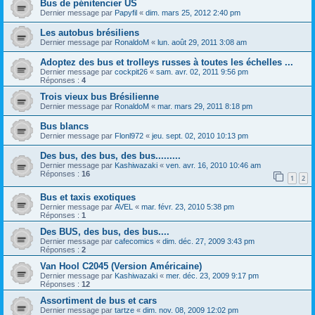
Bus de pénitencier US
Dernier message par
Papyfil
«
dim. mars 25, 2012 2:40 pm
Les autobus brésiliens
Dernier message par
RonaldoM
«
lun. août 29, 2011 3:08 am
Adoptez des bus et trolleys russes à toutes les échelles ...
Dernier message par
cockpit26
«
sam. avr. 02, 2011 9:56 pm
Réponses :
4
Trois vieux bus Brésilienne
Dernier message par
RonaldoM
«
mar. mars 29, 2011 8:18 pm
Bus blancs
Dernier message par
Flonl972
«
jeu. sept. 02, 2010 10:13 pm
Des bus, des bus, des bus.........
Dernier message par
Kashiwazaki
«
ven. avr. 16, 2010 10:46 am
Réponses :
16
1
2
Bus et taxis exotiques
Dernier message par
AVEL
«
mar. févr. 23, 2010 5:38 pm
Réponses :
1
Des BUS, des bus, des bus....
Dernier message par
cafecomics
«
dim. déc. 27, 2009 3:43 pm
Réponses :
2
Van Hool C2045 (Version Américaine)
Dernier message par
Kashiwazaki
«
mer. déc. 23, 2009 9:17 pm
Réponses :
12
Assortiment de bus et cars
Dernier message par
tartze
«
dim. nov. 08, 2009 12:02 pm