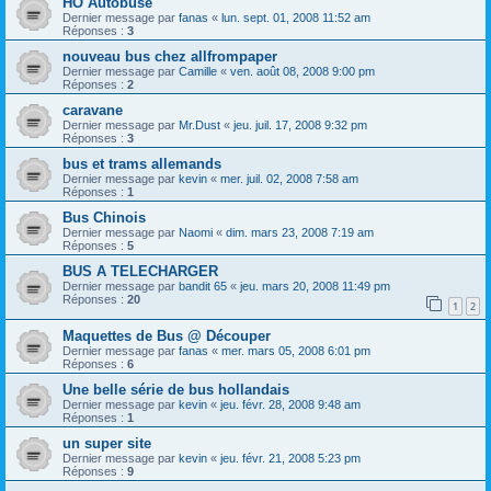
HO Autobuse
Dernier message par
fanas
«
lun. sept. 01, 2008 11:52 am
Réponses :
3
nouveau bus chez allfrompaper
Dernier message par
Camille
«
ven. août 08, 2008 9:00 pm
Réponses :
2
caravane
Dernier message par
Mr.Dust
«
jeu. juil. 17, 2008 9:32 pm
Réponses :
3
bus et trams allemands
Dernier message par
kevin
«
mer. juil. 02, 2008 7:58 am
Réponses :
1
Bus Chinois
Dernier message par
Naomi
«
dim. mars 23, 2008 7:19 am
Réponses :
5
BUS A TELECHARGER
Dernier message par
bandit 65
«
jeu. mars 20, 2008 11:49 pm
Réponses :
20
1
2
Maquettes de Bus @ Découper
Dernier message par
fanas
«
mer. mars 05, 2008 6:01 pm
Réponses :
6
Une belle série de bus hollandais
Dernier message par
kevin
«
jeu. févr. 28, 2008 9:48 am
Réponses :
1
un super site
Dernier message par
kevin
«
jeu. févr. 21, 2008 5:23 pm
Réponses :
9