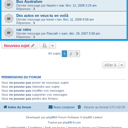
Bus Australien
Dernier message par
Naomi
«
mar. févr. 12, 2008 2:24 am
Réponses :
3
Des autos en veux-tu en voilà
Dernier message par
kevin
«
lun. févr. 11, 2008 9:58 am
Réponses :
3
car retro
Dernier message par
Pascath
«
sam. déc. 29, 2007 5:58 pm
Réponses :
3
Nouveau sujet
1
2
Suivante
84 sujets
Aller à
PERMISSIONS DU FORUM
Vous
ne pouvez pas
poster de nouveaux sujets
Vous
ne pouvez pas
répondre aux sujets
Vous
ne pouvez pas
modifier vos messages
Vous
ne pouvez pas
supprimer vos messages
Vous
ne pouvez pas
joindre des fichiers
Index du forum
Nous contacter
Heures au format
UTC+02:00
Développé par
phpBB
® Forum Software © phpBB Limited
Traduit par
phpBB-fr.com
Confidentialité
|
Conditions
| Style par
buzuc
| Images et design par
Calamansi Designs