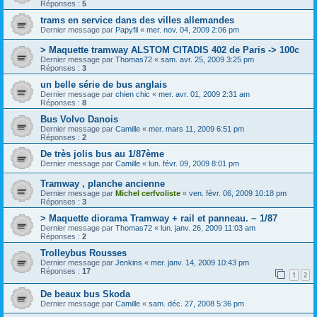
Réponses :
5
trams en service dans des villes allemandes
Dernier message par
Papyfil
«
mer. nov. 04, 2009 2:06 pm
> Maquette tramway ALSTOM CITADIS 402 de Paris -> 100c
Dernier message par
Thomas72
«
sam. avr. 25, 2009 3:25 pm
Réponses :
3
un belle série de bus anglais
Dernier message par
chien chic
«
mer. avr. 01, 2009 2:31 am
Réponses :
8
Bus Volvo Danois
Dernier message par
Camille
«
mer. mars 11, 2009 6:51 pm
Réponses :
2
De très jolis bus au 1/87ème
Dernier message par
Camille
«
lun. févr. 09, 2009 8:01 pm
Tramway , planche ancienne
Dernier message par
Michel cerfvoliste
«
ven. févr. 06, 2009 10:18 pm
Réponses :
3
> Maquette diorama Tramway + rail et panneau. ~ 1/87
Dernier message par
Thomas72
«
lun. janv. 26, 2009 11:03 am
Réponses :
2
Trolleybus Rousses
Dernier message par
Jenkins
«
mer. janv. 14, 2009 10:43 pm
Réponses :
17
1
2
De beaux bus Skoda
Dernier message par
Camille
«
sam. déc. 27, 2008 5:36 pm