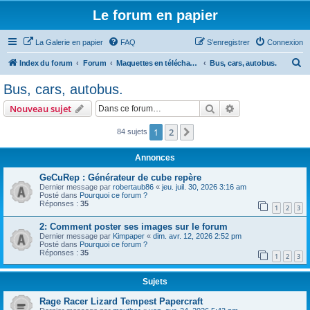
Le forum en papier
La Galerie en papier
FAQ
S’enregistrer
Connexion
R
Index du forum
Forum
Maquettes en téléchargement
Bus, cars, autobus.
e
Bus, cars, autobus.
c
Rechercher
Recherche avanc
Nouveau sujet
h
e
1
2
Suivante
84 sujets
r
Annonces
c
GeCuRep : Générateur de cube repère
h
Dernier message par
robertaub86
«
jeu. juil. 30, 2026 3:16 am
Posté dans
Pourquoi ce forum ?
e
Réponses :
35
1
2
3
r
2: Comment poster ses images sur le forum
Dernier message par
Kimpaper
«
dim. avr. 12, 2026 2:52 pm
Posté dans
Pourquoi ce forum ?
Réponses :
35
1
2
3
Sujets
Rage Racer Lizard Tempest Papercraft