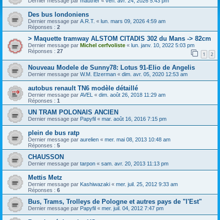
Dernier message par
mauther
«
ven. avr. 24, 2026 5:43 pm
Des bus londoniens
Dernier message par
A.R.T.
«
lun. mars 09, 2026 4:59 am
Réponses :
2
> Maquette tramway ALSTOM CITADIS 302 du Mans -> 82cm
Dernier message par
Michel cerfvoliste
«
lun. janv. 10, 2022 5:03 pm
Réponses :
27
1
2
Nouveau Modele de Sunny78: Lotus 91-Elio de Angelis
Dernier message par
W.M. Elzerman
«
dim. avr. 05, 2020 12:53 am
autobus renault TN6 modèle détaillé
Dernier message par
AVEL
«
dim. août 26, 2018 11:29 am
Réponses :
1
UN TRAM POLONAIS ANCIEN
Dernier message par
Papyfil
«
mar. août 16, 2016 7:15 pm
plein de bus ratp
Dernier message par
aurelien
«
mer. mai 08, 2013 10:48 am
Réponses :
5
CHAUSSON
Dernier message par
tarpon
«
sam. avr. 20, 2013 11:13 pm
Mettis Metz
Dernier message par
Kashiwazaki
«
mer. juil. 25, 2012 9:33 am
Réponses :
6
Bus, Trams, Trolleys de Pologne et autres pays de "l'Est"
Dernier message par
Papyfil
«
mer. juil. 04, 2012 7:47 pm