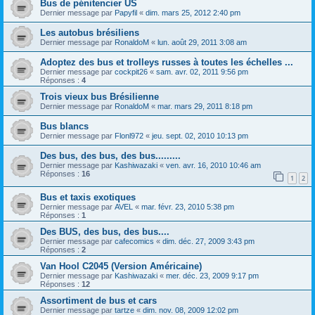
Bus de pénitencier US
Dernier message par
Papyfil
«
dim. mars 25, 2012 2:40 pm
Les autobus brésiliens
Dernier message par
RonaldoM
«
lun. août 29, 2011 3:08 am
Adoptez des bus et trolleys russes à toutes les échelles ...
Dernier message par
cockpit26
«
sam. avr. 02, 2011 9:56 pm
Réponses :
4
Trois vieux bus Brésilienne
Dernier message par
RonaldoM
«
mar. mars 29, 2011 8:18 pm
Bus blancs
Dernier message par
Flonl972
«
jeu. sept. 02, 2010 10:13 pm
Des bus, des bus, des bus.........
Dernier message par
Kashiwazaki
«
ven. avr. 16, 2010 10:46 am
Réponses :
16
1
2
Bus et taxis exotiques
Dernier message par
AVEL
«
mar. févr. 23, 2010 5:38 pm
Réponses :
1
Des BUS, des bus, des bus....
Dernier message par
cafecomics
«
dim. déc. 27, 2009 3:43 pm
Réponses :
2
Van Hool C2045 (Version Américaine)
Dernier message par
Kashiwazaki
«
mer. déc. 23, 2009 9:17 pm
Réponses :
12
Assortiment de bus et cars
Dernier message par
tartze
«
dim. nov. 08, 2009 12:02 pm