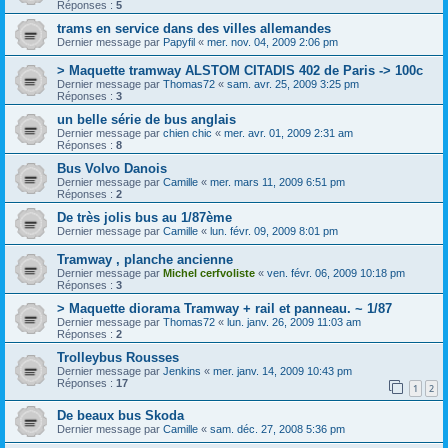
Réponses :
5
trams en service dans des villes allemandes
Dernier message par
Papyfil
«
mer. nov. 04, 2009 2:06 pm
> Maquette tramway ALSTOM CITADIS 402 de Paris -> 100c
Dernier message par
Thomas72
«
sam. avr. 25, 2009 3:25 pm
Réponses :
3
un belle série de bus anglais
Dernier message par
chien chic
«
mer. avr. 01, 2009 2:31 am
Réponses :
8
Bus Volvo Danois
Dernier message par
Camille
«
mer. mars 11, 2009 6:51 pm
Réponses :
2
De très jolis bus au 1/87ème
Dernier message par
Camille
«
lun. févr. 09, 2009 8:01 pm
Tramway , planche ancienne
Dernier message par
Michel cerfvoliste
«
ven. févr. 06, 2009 10:18 pm
Réponses :
3
> Maquette diorama Tramway + rail et panneau. ~ 1/87
Dernier message par
Thomas72
«
lun. janv. 26, 2009 11:03 am
Réponses :
2
Trolleybus Rousses
Dernier message par
Jenkins
«
mer. janv. 14, 2009 10:43 pm
Réponses :
17
1
2
De beaux bus Skoda
Dernier message par
Camille
«
sam. déc. 27, 2008 5:36 pm