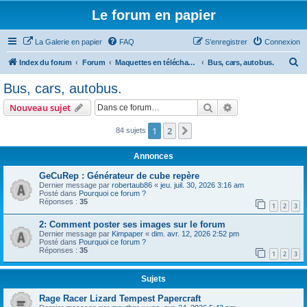
Le forum en papier
La Galerie en papier
FAQ
S’enregistrer
Connexion
R
Index du forum
Forum
Maquettes en téléchargement
Bus, cars, autobus.
e
Bus, cars, autobus.
c
Rechercher
Recherche avanc
Nouveau sujet
h
e
1
2
Suivante
84 sujets
r
Annonces
c
GeCuRep : Générateur de cube repère
h
Dernier message par
robertaub86
«
jeu. juil. 30, 2026 3:16 am
Posté dans
Pourquoi ce forum ?
e
Réponses :
35
1
2
3
r
2: Comment poster ses images sur le forum
Dernier message par
Kimpaper
«
dim. avr. 12, 2026 2:52 pm
Posté dans
Pourquoi ce forum ?
Réponses :
35
1
2
3
Sujets
Rage Racer Lizard Tempest Papercraft