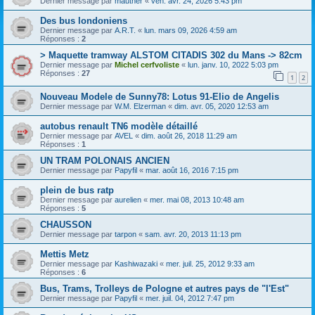
Dernier message par
mauther
«
ven. avr. 24, 2026 5:43 pm
Des bus londoniens
Dernier message par
A.R.T.
«
lun. mars 09, 2026 4:59 am
Réponses :
2
> Maquette tramway ALSTOM CITADIS 302 du Mans -> 82cm
Dernier message par
Michel cerfvoliste
«
lun. janv. 10, 2022 5:03 pm
Réponses :
27
1
2
Nouveau Modele de Sunny78: Lotus 91-Elio de Angelis
Dernier message par
W.M. Elzerman
«
dim. avr. 05, 2020 12:53 am
autobus renault TN6 modèle détaillé
Dernier message par
AVEL
«
dim. août 26, 2018 11:29 am
Réponses :
1
UN TRAM POLONAIS ANCIEN
Dernier message par
Papyfil
«
mar. août 16, 2016 7:15 pm
plein de bus ratp
Dernier message par
aurelien
«
mer. mai 08, 2013 10:48 am
Réponses :
5
CHAUSSON
Dernier message par
tarpon
«
sam. avr. 20, 2013 11:13 pm
Mettis Metz
Dernier message par
Kashiwazaki
«
mer. juil. 25, 2012 9:33 am
Réponses :
6
Bus, Trams, Trolleys de Pologne et autres pays de "l'Est"
Dernier message par
Papyfil
«
mer. juil. 04, 2012 7:47 pm