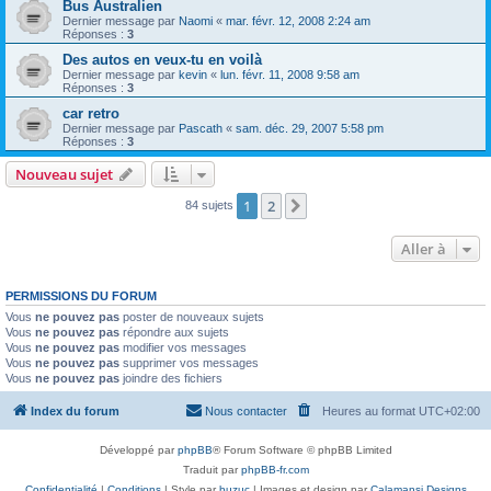
Bus Australien
Dernier message par
Naomi
«
mar. févr. 12, 2008 2:24 am
Réponses :
3
Des autos en veux-tu en voilà
Dernier message par
kevin
«
lun. févr. 11, 2008 9:58 am
Réponses :
3
car retro
Dernier message par
Pascath
«
sam. déc. 29, 2007 5:58 pm
Réponses :
3
Nouveau sujet
1
2
Suivante
84 sujets
Aller à
PERMISSIONS DU FORUM
Vous
ne pouvez pas
poster de nouveaux sujets
Vous
ne pouvez pas
répondre aux sujets
Vous
ne pouvez pas
modifier vos messages
Vous
ne pouvez pas
supprimer vos messages
Vous
ne pouvez pas
joindre des fichiers
Index du forum
Nous contacter
Heures au format
UTC+02:00
Développé par
phpBB
® Forum Software © phpBB Limited
Traduit par
phpBB-fr.com
Confidentialité
|
Conditions
| Style par
buzuc
| Images et design par
Calamansi Designs