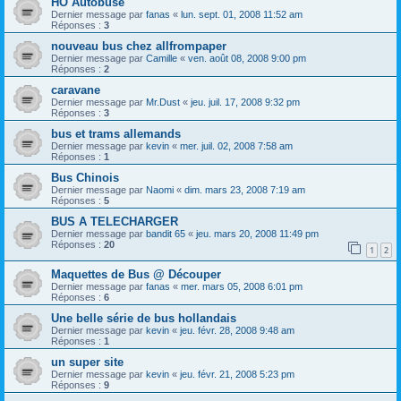
HO Autobuse
Dernier message par
fanas
«
lun. sept. 01, 2008 11:52 am
Réponses :
3
nouveau bus chez allfrompaper
Dernier message par
Camille
«
ven. août 08, 2008 9:00 pm
Réponses :
2
caravane
Dernier message par
Mr.Dust
«
jeu. juil. 17, 2008 9:32 pm
Réponses :
3
bus et trams allemands
Dernier message par
kevin
«
mer. juil. 02, 2008 7:58 am
Réponses :
1
Bus Chinois
Dernier message par
Naomi
«
dim. mars 23, 2008 7:19 am
Réponses :
5
BUS A TELECHARGER
Dernier message par
bandit 65
«
jeu. mars 20, 2008 11:49 pm
Réponses :
20
1
2
Maquettes de Bus @ Découper
Dernier message par
fanas
«
mer. mars 05, 2008 6:01 pm
Réponses :
6
Une belle série de bus hollandais
Dernier message par
kevin
«
jeu. févr. 28, 2008 9:48 am
Réponses :
1
un super site
Dernier message par
kevin
«
jeu. févr. 21, 2008 5:23 pm
Réponses :
9