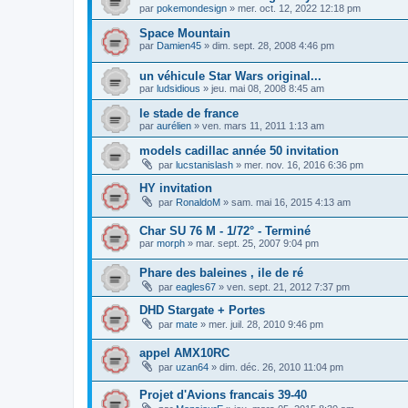
par
pokemondesign
»
mer. oct. 12, 2022 12:18 pm
Space Mountain
par
Damien45
»
dim. sept. 28, 2008 4:46 pm
un véhicule Star Wars original...
par
ludsidious
»
jeu. mai 08, 2008 8:45 am
le stade de france
par
aurélien
»
ven. mars 11, 2011 1:13 am
models cadillac année 50 invitation
par
lucstanislash
»
mer. nov. 16, 2016 6:36 pm
HY invitation
par
RonaldoM
»
sam. mai 16, 2015 4:13 am
Char SU 76 M - 1/72° - Terminé
par
morph
»
mar. sept. 25, 2007 9:04 pm
Phare des baleines , ile de ré
par
eagles67
»
ven. sept. 21, 2012 7:37 pm
DHD Stargate + Portes
par
mate
»
mer. juil. 28, 2010 9:46 pm
appel AMX10RC
par
uzan64
»
dim. déc. 26, 2010 11:04 pm
Projet d'Avions francais 39-40