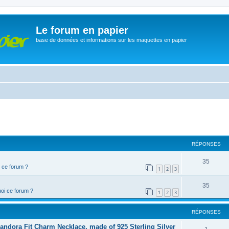
Le forum en papier
base de données et informations sur les maquettes en papier
cher
cherche avancée
RÉPONSES
35
 ce forum ?
1
2
3
35
oi ce forum ?
1
2
3
RÉPONSES
dora Fit Charm Necklace, made of 925 Sterling Silver