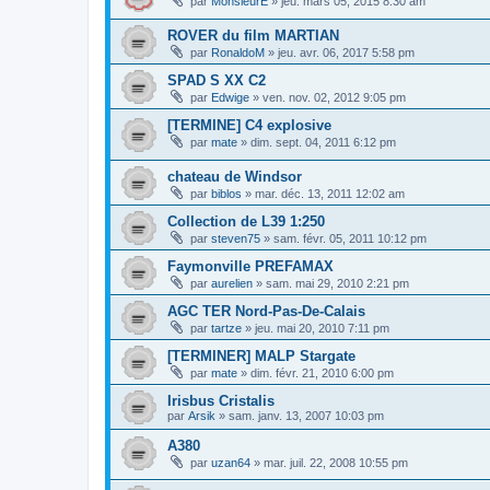
par
MonsieurE
»
jeu. mars 05, 2015 8:30 am
ROVER du film MARTIAN
par
RonaldoM
»
jeu. avr. 06, 2017 5:58 pm
SPAD S XX C2
par
Edwige
»
ven. nov. 02, 2012 9:05 pm
[TERMINE] C4 explosive
par
mate
»
dim. sept. 04, 2011 6:12 pm
chateau de Windsor
par
biblos
»
mar. déc. 13, 2011 12:02 am
Collection de L39 1:250
par
steven75
»
sam. févr. 05, 2011 10:12 pm
Faymonville PREFAMAX
par
aurelien
»
sam. mai 29, 2010 2:21 pm
AGC TER Nord-Pas-De-Calais
par
tartze
»
jeu. mai 20, 2010 7:11 pm
[TERMINER] MALP Stargate
par
mate
»
dim. févr. 21, 2010 6:00 pm
Irisbus Cristalis
par
Arsik
»
sam. janv. 13, 2007 10:03 pm
A380
par
uzan64
»
mar. juil. 22, 2008 10:55 pm