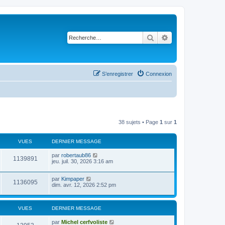
Rechercher
Recherche avancé
S’enregistrer
Connexion
38 sujets • Page
1
sur
1
VUES
DERNIER MESSAGE
par
robertaub86
1139891
jeu. juil. 30, 2026 3:16 am
par
Kimpaper
1136095
dim. avr. 12, 2026 2:52 pm
VUES
DERNIER MESSAGE
par
Michel cerfvoliste