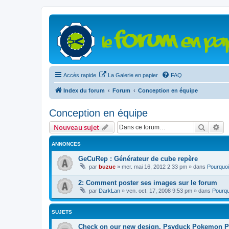
Accès rapide
La Galerie en papier
FAQ
Index du forum
Forum
Conception en équipe
Conception en équipe
Recher
Re
Nouveau sujet
ANNONCES
GeCuRep : Générateur de cube repère
par
buzuc
»
mer. mai 16, 2012 2:33 pm
» dans
Pourquoi
2: Comment poster ses images sur le forum
par
DarkLan
»
ven. oct. 17, 2008 9:53 pm
» dans
Pourqu
SUJETS
Check on our new design. Psyduck Pokemon Pan