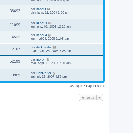
lun. janv. 26, 2009 6:50 pm
par
kapout
36693
dim. janv. 11, 2009 1:56 pm
par
uzan64
11099
jeu. janv. 01, 2009 12:18 am
par
uzan64
14523
jeu. mai 08, 2008 11:05 am
par
dark vador
12187
mar. mars 25, 2008 7:28 pm
par
morph
52193
mar. sept. 18, 2007 7:07 am
par
DanRaZor
10989
lun. juil. 16, 2007 3:51 pm
38 sujets • Page
1
sur
1
Aller à