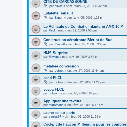
CITE DE CARCASSONNE
par
biblos
»
sam. mars 27, 2010 11:42 am
Estafette Renault
par
Simon
»
ven. janv. 05, 2007 1:16 pm
Le Véhicule de Combat d'Infanterie AMX-10 P
par
Paul
»
mer. mars 19, 2008 9:55 pm
Construction aérodrome Blériot de Buc
par
Yvan78
»
ven. févr. 29, 2008 5:33 pm
HMS Surprise
par
Edwige
»
mer. nov. 19, 2008 3:52 pm
metabee conversion
par
colinot
»
lun. avr. 27, 2009 11:44 am
canti FLCL
par
colinot
»
dim. avr. 12, 2009 11:22 pm
vespa FLCL
par
colinot
»
ven. avr. 10, 2009 8:04 pm
Appliquer une texture
par
marcmarie
»
jeu. févr. 12, 2009 6:12 am
sacrer coeur paris
par
eagles67
»
dim. févr. 01, 2009 11:28 pm
Cockpit de Faucon Millenium pour les combles.