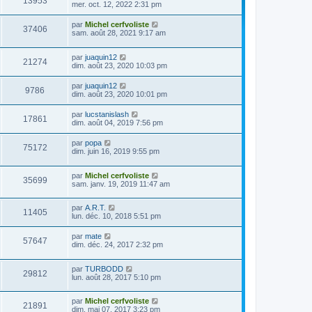
13953
mer. oct. 12, 2022 2:31 pm
par
Michel cerfvoliste
37406
sam. août 28, 2021 9:17 am
par
juaquin12
21274
dim. août 23, 2020 10:03 pm
par
juaquin12
9786
dim. août 23, 2020 10:01 pm
par
lucstanislash
17861
dim. août 04, 2019 7:56 pm
par
popa
75172
dim. juin 16, 2019 9:55 pm
par
Michel cerfvoliste
35699
sam. janv. 19, 2019 11:47 am
par
A.R.T.
11405
lun. déc. 10, 2018 5:51 pm
par
mate
57647
dim. déc. 24, 2017 2:32 pm
par
TURBODD
29812
lun. août 28, 2017 5:10 pm
par
Michel cerfvoliste
21891
dim. mai 07, 2017 3:23 pm