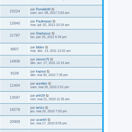
par
RonaldoM
10224
sam. avr. 08, 2017 2:03 am
par
Paulinepan
12640
mar. juil. 02, 2013 10:19 am
par
Dephasus
21787
lun. juin 25, 2012 6:34 pm
par
biblos
8907
mar. déc. 13, 2011 12:02 am
par
steven75
14936
dim. avr. 17, 2011 12:14 am
par
kapout
9109
dim. mai 30, 2010 7:39 pm
par
aurelien
11404
sam. mai 29, 2010 2:51 pm
par
phh29
13597
ven. mai 21, 2010 11:35 am
par
tartze
16278
jeu. mai 20, 2010 7:03 pm
par
uzan64
20909
lun. mai 17, 2010 8:55 pm