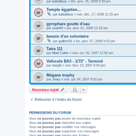
par
ludsidious
»
dim. janv. 25, 2009 8:39 pm
Temple égyptien...
par
ludsidious
»
mer. déc. 17, 2008 11:15 am
gyrophare goutte d'eau
par
uzan64
»
jeu. janv. 01, 2009 12:18 am
besoin d'un volontaire
par
guillom31
»
lun. janv. 07, 2008 9:03 pm
Tatra 111
par
Mad Cutter
»
mar. oct. 02, 2007 12:56 am
Vehicule BA3 - 1/72° - Terminé
par
morph
»
ven. févr. 23, 2007 9:50 pm
Mégane trophy
par
Jmey
»
mer. juil. 04, 2007 8:50 pm
Nouveau sujet
Retourner à l’index du forum
PERMISSIONS DU FORUM
Vous
ne pouvez pas
poster de nouveaux sujets
Vous
ne pouvez pas
répondre aux sujets
Vous
ne pouvez pas
modifier vos messages
Vous
ne pouvez pas
supprimer vos messages
Vous
ne pouvez pas
joindre des fichiers