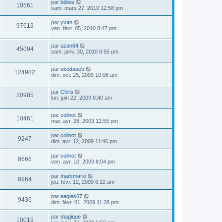
par
biblos
10561
sam. mars 27, 2010 12:58 pm
par
yvan
97613
ven. févr. 05, 2010 8:47 pm
par
uzan64
45094
sam. janv. 30, 2010 8:55 pm
par
skodaseb
124982
dim. oct. 25, 2009 10:06 am
par
Chris
20985
lun. juin 22, 2009 8:40 am
par
colinot
10461
mar. avr. 28, 2009 12:55 pm
par
colinot
9247
dim. avr. 12, 2009 11:46 pm
par
colinot
8666
ven. avr. 10, 2009 8:04 pm
par
marcmarie
8964
jeu. févr. 12, 2009 6:12 am
par
eagles67
9436
dim. févr. 01, 2009 11:28 pm
par
magique
10019