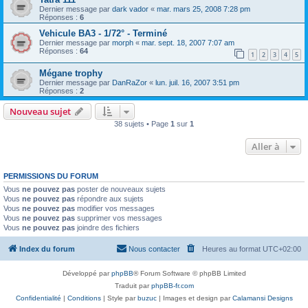
Dernier message par
dark vador
«
mar. mars 25, 2008 7:28 pm
Réponses :
6
Vehicule BA3 - 1/72° - Terminé
Dernier message par
morph
«
mar. sept. 18, 2007 7:07 am
Réponses :
64
1
2
3
4
5
Mégane trophy
Dernier message par
DanRaZor
«
lun. juil. 16, 2007 3:51 pm
Réponses :
2
Nouveau sujet
38 sujets • Page
1
sur
1
Aller à
PERMISSIONS DU FORUM
Vous
ne pouvez pas
poster de nouveaux sujets
Vous
ne pouvez pas
répondre aux sujets
Vous
ne pouvez pas
modifier vos messages
Vous
ne pouvez pas
supprimer vos messages
Vous
ne pouvez pas
joindre des fichiers
Index du forum
Nous contacter
Heures au format
UTC+02:00
Développé par
phpBB
® Forum Software © phpBB Limited
Traduit par
phpBB-fr.com
Confidentialité
|
Conditions
| Style par
buzuc
| Images et design par
Calamansi Designs