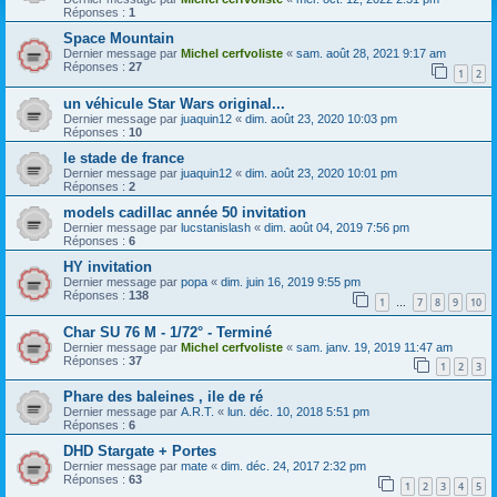
Réponses :
1
Space Mountain
Dernier message par
Michel cerfvoliste
«
sam. août 28, 2021 9:17 am
Réponses :
27
1
2
un véhicule Star Wars original...
Dernier message par
juaquin12
«
dim. août 23, 2020 10:03 pm
Réponses :
10
le stade de france
Dernier message par
juaquin12
«
dim. août 23, 2020 10:01 pm
Réponses :
2
models cadillac année 50 invitation
Dernier message par
lucstanislash
«
dim. août 04, 2019 7:56 pm
Réponses :
6
HY invitation
Dernier message par
popa
«
dim. juin 16, 2019 9:55 pm
Réponses :
138
1
7
8
9
10
…
Char SU 76 M - 1/72° - Terminé
Dernier message par
Michel cerfvoliste
«
sam. janv. 19, 2019 11:47 am
Réponses :
37
1
2
3
Phare des baleines , ile de ré
Dernier message par
A.R.T.
«
lun. déc. 10, 2018 5:51 pm
Réponses :
6
DHD Stargate + Portes
Dernier message par
mate
«
dim. déc. 24, 2017 2:32 pm
Réponses :
63
1
2
3
4
5