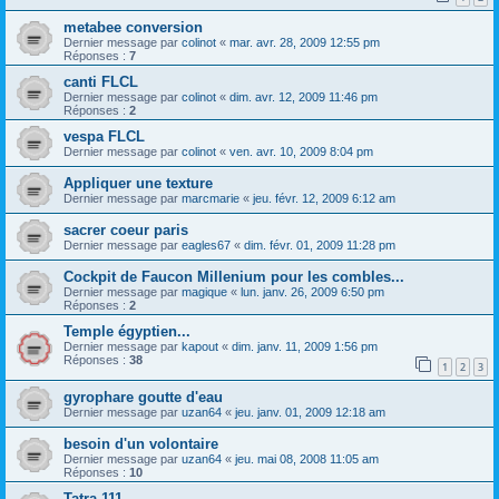
metabee conversion
Dernier message par
colinot
«
mar. avr. 28, 2009 12:55 pm
Réponses :
7
canti FLCL
Dernier message par
colinot
«
dim. avr. 12, 2009 11:46 pm
Réponses :
2
vespa FLCL
Dernier message par
colinot
«
ven. avr. 10, 2009 8:04 pm
Appliquer une texture
Dernier message par
marcmarie
«
jeu. févr. 12, 2009 6:12 am
sacrer coeur paris
Dernier message par
eagles67
«
dim. févr. 01, 2009 11:28 pm
Cockpit de Faucon Millenium pour les combles...
Dernier message par
magique
«
lun. janv. 26, 2009 6:50 pm
Réponses :
2
Temple égyptien...
Dernier message par
kapout
«
dim. janv. 11, 2009 1:56 pm
Réponses :
38
1
2
3
gyrophare goutte d'eau
Dernier message par
uzan64
«
jeu. janv. 01, 2009 12:18 am
besoin d'un volontaire
Dernier message par
uzan64
«
jeu. mai 08, 2008 11:05 am
Réponses :
10
Tatra 111