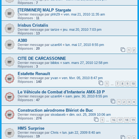
Réponses :
7
[TERMINER] MALP Stargate
Dernier message par
phh29
«
ven. mai 21, 2010 11:35 am
Réponses :
11
Irisbus Cristalis
Dernier message par
tartze
«
jeu. mai 20, 2010 7:03 pm
Réponses :
13
A380
Dernier message par
uzan64
«
lun. mai 17, 2010 8:55 pm
Réponses :
20
1
2
CITE DE CARCASSONNE
Dernier message par
biblos
«
sam. mars 27, 2010 12:58 pm
Réponses :
3
Estafette Renault
Dernier message par
yvan
«
ven. févr. 05, 2010 8:47 pm
Réponses :
140
1
7
8
9
10
…
Le Véhicule de Combat d'Infanterie AMX-10 P
Dernier message par
uzan64
«
sam. janv. 30, 2010 8:55 pm
Réponses :
47
1
2
3
4
Construction aérodrome Blériot de Buc
Dernier message par
skodaseb
«
dim. oct. 25, 2009 10:06 am
Réponses :
274
1
16
17
18
19
…
HMS Surprise
Dernier message par
Chris
«
lun. juin 22, 2009 8:40 am
Réponses :
19
1
2