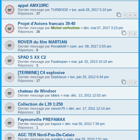
appel AMX10RC
Dernier message par
TURBODD
«
lun. août 28, 2017 5:10 pm
Réponses :
37
1
2
3
Projet d'Avions francais 39-40
Dernier message par
Michel cerfvoliste
«
dim. mai 07, 2017 3:23 pm
Réponses :
26
1
2
ROVER du film MARTIAN
Dernier message par
RonaldoM
«
sam. avr. 08, 2017 2:03 am
Réponses :
8
SPAD S XX C2
Dernier message par
Paulinepan
«
mar. juil. 02, 2013 10:19 am
Réponses :
3
[TERMINE] C4 explosive
Dernier message par
Dephasus
«
lun. juin 25, 2012 6:34 pm
Réponses :
17
1
2
chateau de Windsor
Dernier message par
biblos
«
mar. déc. 13, 2011 12:02 am
Collection de L39 1:250
Dernier message par
steven75
«
dim. avr. 17, 2011 12:14 am
Réponses :
13
Faymonville PREFAMAX
Dernier message par
kapout
«
dim. mai 30, 2010 7:39 pm
Réponses :
1
AGC TER Nord-Pas-De-Calais
Dernier message par
aurelien
«
sam. mai 29, 2010 2:51 pm