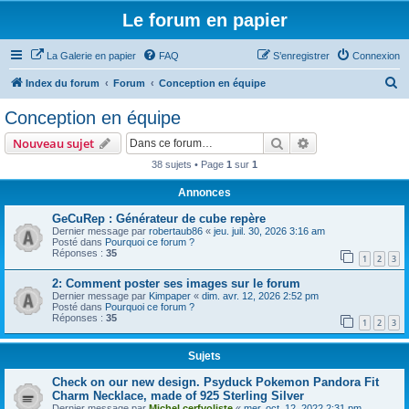
Le forum en papier
La Galerie en papier
FAQ
S’enregistrer
Connexion
R
Index du forum
Forum
Conception en équipe
e
Conception en équipe
c
Rechercher
Recherche avanc
Nouveau sujet
h
38 sujets • Page
1
sur
1
e
Annonces
r
c
GeCuRep : Générateur de cube repère
Dernier message par
robertaub86
«
jeu. juil. 30, 2026 3:16 am
h
Posté dans
Pourquoi ce forum ?
Réponses :
35
e
1
2
3
r
2: Comment poster ses images sur le forum
Dernier message par
Kimpaper
«
dim. avr. 12, 2026 2:52 pm
Posté dans
Pourquoi ce forum ?
Réponses :
35
1
2
3
Sujets
Check on our new design. Psyduck Pokemon Pandora Fit
Charm Necklace, made of 925 Sterling Silver
Dernier message par
Michel cerfvoliste
«
mer. oct. 12, 2022 2:31 pm