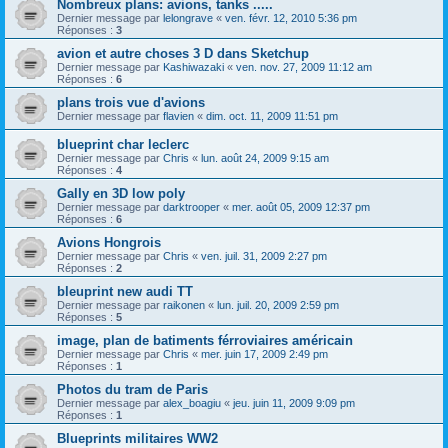
Nombreux plans: avions, tanks .....
Dernier message par
lelongrave
«
ven. févr. 12, 2010 5:36 pm
Réponses :
3
avion et autre choses 3 D dans Sketchup
Dernier message par
Kashiwazaki
«
ven. nov. 27, 2009 11:12 am
Réponses :
6
plans trois vue d'avions
Dernier message par
flavien
«
dim. oct. 11, 2009 11:51 pm
blueprint char leclerc
Dernier message par
Chris
«
lun. août 24, 2009 9:15 am
Réponses :
4
Gally en 3D low poly
Dernier message par
darktrooper
«
mer. août 05, 2009 12:37 pm
Réponses :
6
Avions Hongrois
Dernier message par
Chris
«
ven. juil. 31, 2009 2:27 pm
Réponses :
2
bleuprint new audi TT
Dernier message par
raikonen
«
lun. juil. 20, 2009 2:59 pm
Réponses :
5
image, plan de batiments férroviaires américain
Dernier message par
Chris
«
mer. juin 17, 2009 2:49 pm
Réponses :
1
Photos du tram de Paris
Dernier message par
alex_boagiu
«
jeu. juin 11, 2009 9:09 pm
Réponses :
1
Blueprints militaires WW2