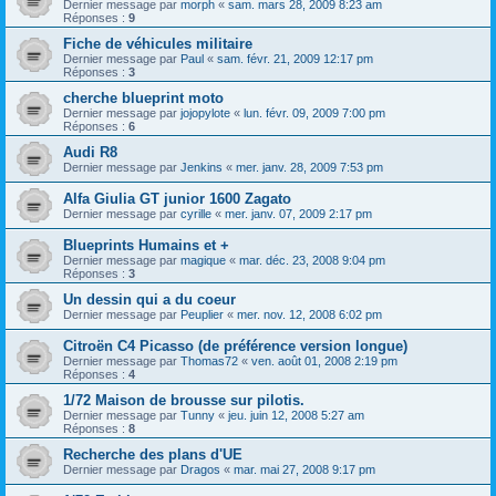
Dernier message par
morph
«
sam. mars 28, 2009 8:23 am
Réponses :
9
Fiche de véhicules militaire
Dernier message par
Paul
«
sam. févr. 21, 2009 12:17 pm
Réponses :
3
cherche blueprint moto
Dernier message par
jojopylote
«
lun. févr. 09, 2009 7:00 pm
Réponses :
6
Audi R8
Dernier message par
Jenkins
«
mer. janv. 28, 2009 7:53 pm
Alfa Giulia GT junior 1600 Zagato
Dernier message par
cyrille
«
mer. janv. 07, 2009 2:17 pm
Blueprints Humains et +
Dernier message par
magique
«
mar. déc. 23, 2008 9:04 pm
Réponses :
3
Un dessin qui a du coeur
Dernier message par
Peuplier
«
mer. nov. 12, 2008 6:02 pm
Citroën C4 Picasso (de préférence version longue)
Dernier message par
Thomas72
«
ven. août 01, 2008 2:19 pm
Réponses :
4
1/72 Maison de brousse sur pilotis.
Dernier message par
Tunny
«
jeu. juin 12, 2008 5:27 am
Réponses :
8
Recherche des plans d'UE
Dernier message par
Dragos
«
mar. mai 27, 2008 9:17 pm