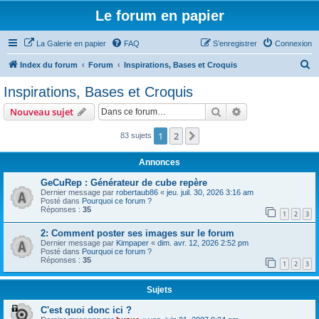
Le forum en papier
La Galerie en papier
FAQ
S’enregistrer
Connexion
R
Index du forum
Forum
Inspirations, Bases et Croquis
e
Inspirations, Bases et Croquis
c
Rechercher
Recherche avanc
Nouveau sujet
h
e
1
2
Suivante
83 sujets
r
Annonces
c
GeCuRep : Générateur de cube repère
h
Dernier message par
robertaub86
«
jeu. juil. 30, 2026 3:16 am
Posté dans
Pourquoi ce forum ?
e
Réponses :
35
1
2
3
r
2: Comment poster ses images sur le forum
Dernier message par
Kimpaper
«
dim. avr. 12, 2026 2:52 pm
Posté dans
Pourquoi ce forum ?
Réponses :
35
1
2
3
Sujets
C'est quoi donc ici ?