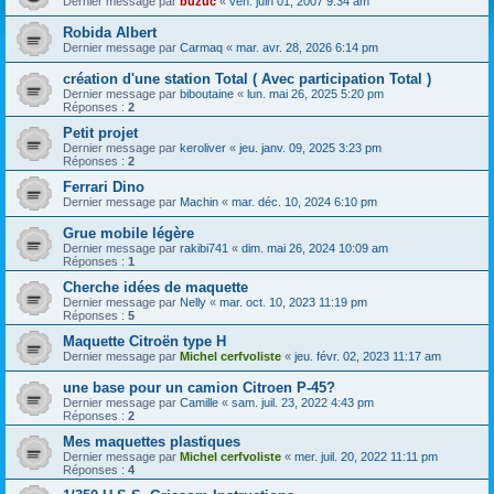
Dernier message par
buzuc
«
ven. juin 01, 2007 9:34 am
Robida Albert
Dernier message par
Carmaq
«
mar. avr. 28, 2026 6:14 pm
création d'une station Total ( Avec participation Total )
Dernier message par
biboutaine
«
lun. mai 26, 2025 5:20 pm
Réponses :
2
Petit projet
Dernier message par
keroliver
«
jeu. janv. 09, 2025 3:23 pm
Réponses :
2
Ferrari Dino
Dernier message par
Machin
«
mar. déc. 10, 2024 6:10 pm
Grue mobile légère
Dernier message par
rakibi741
«
dim. mai 26, 2024 10:09 am
Réponses :
1
Cherche idées de maquette
Dernier message par
Nelly
«
mar. oct. 10, 2023 11:19 pm
Réponses :
5
Maquette Citroën type H
Dernier message par
Michel cerfvoliste
«
jeu. févr. 02, 2023 11:17 am
une base pour un camion Citroen P-45?
Dernier message par
Camille
«
sam. juil. 23, 2022 4:43 pm
Réponses :
2
Mes maquettes plastiques
Dernier message par
Michel cerfvoliste
«
mer. juil. 20, 2022 11:11 pm
Réponses :
4