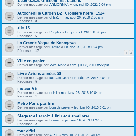
1/350 U.S.S. Grissom Instructions
Dernier message par
ARMORMAN
«
lun. mai 09, 2022 9:09 pm
Autochenille Citroen B2 "Croisière noire" 1924
Dernier message par
chtila1
«
mar. août 20, 2019 2:56 pm
Réponses :
8
allo 15
Dernier message par
Peuplier
«
lun. janv. 21, 2019 11:20 pm
Réponses :
6
La Grande Vague de Kanagawa
Dernier message par
Camille
«
lun. déc. 31, 2018 1:24 pm
Réponses :
17
1
2
Ville en papier
Dernier message par
Yves-Marie
«
sam. juil. 08, 2017 8:22 pm
Livre Avions années 50
Dernier message par
lucstanislash
«
lun. déc. 26, 2016 7:04 pm
Réponses :
5
moteur V6
Dernier message par
pol41
«
mar. janv. 26, 2016 10:04 pm
Réponses :
1
Métro Paris pas fini
Dernier message par
bout de papier
«
jeu. juin 06, 2013 8:01 pm
Siege tgv Lacroix à finir et à ameliorer.
Dernier message par
Louiliam
«
jeu. mai 16, 2013 11:22 pm
Réponses :
2
tour eiffel
Dernier message par
A.R.T.
«
ven. juil. 20, 2012 9:40 am