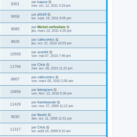
par
kapout
9301
mer. oct. 12, 2011 3:19 pm
par
phh29
9958
lun. sept. 19, 2011 9:05 pm
par
Michel cerfvoliste
9085
jeu. mars 10, 2011 4:25 pm
par
cafecomics
9826
jeu. oct. 21, 2010 10:03 pm
par
uzan64
10550
ven. mai 07, 2010 7:46 pm
par
Chris
11766
mer. avr. 28, 2010 11:22 pm
par
cafecomics
8807
ven. mars 05, 2010 2:05 am
par
lelongrave
10858
ven. févr. 12, 2010 5:36 pm
par
Kashiwazaki
11429
ven. nov. 27, 2009 11:12 am
par
flavien
9030
dim. oct. 11, 2009 11:51 pm
par
Chris
11317
lun. août 24, 2009 9:15 am