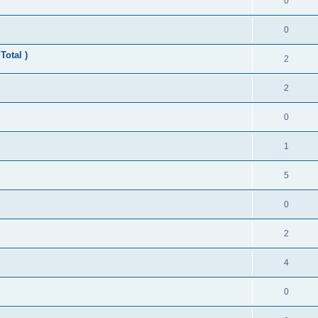
0
0
Total )
2
2
0
1
5
0
2
4
0