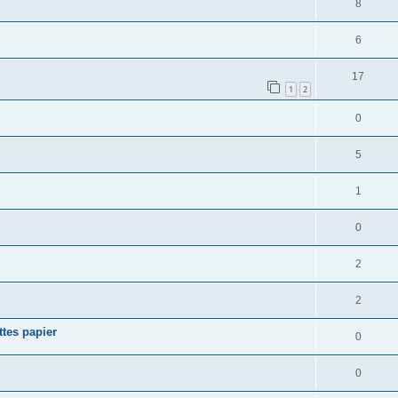
8
6
17
1
2
0
5
1
0
2
2
tes papier
0
0