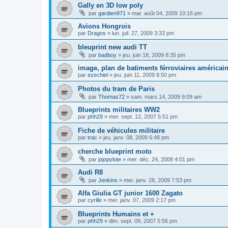
Gally en 3D low poly
par
gardien971
»
mar. août 04, 2009 10:16 pm
Avions Hongrois
par
Dragos
»
lun. juil. 27, 2009 3:33 pm
bleuprint new audi TT
par
badboy
»
jeu. juin 18, 2009 8:35 pm
image, plan de batiments férroviaires américai
par
ezechiel
»
jeu. juin 11, 2009 8:50 pm
Photos du tram de Paris
par
Thomas72
»
sam. mars 14, 2009 9:09 am
Blueprints militaires WW2
par
phh29
»
mer. sept. 12, 2007 5:51 pm
Fiche de véhicules militaire
par
trac
»
jeu. janv. 08, 2009 6:48 pm
cherche blueprint moto
par
jojopylote
»
mer. déc. 24, 2008 4:01 pm
Audi R8
par
Jenkins
»
mer. janv. 28, 2009 7:53 pm
Alfa Giulia GT junior 1600 Zagato
par
cyrille
»
mer. janv. 07, 2009 2:17 pm
Blueprints Humains et +
par
phh29
»
dim. sept. 09, 2007 5:56 pm