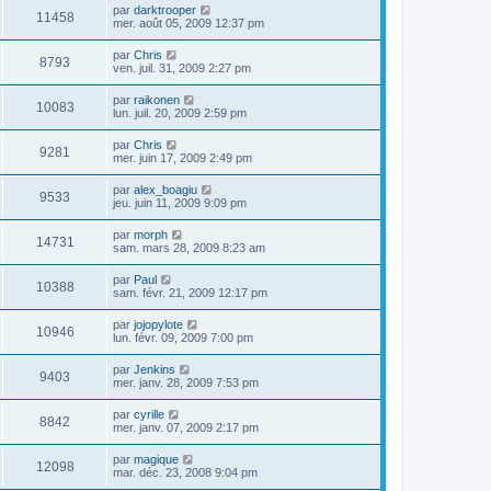
par
darktrooper
11458
mer. août 05, 2009 12:37 pm
par
Chris
8793
ven. juil. 31, 2009 2:27 pm
par
raikonen
10083
lun. juil. 20, 2009 2:59 pm
par
Chris
9281
mer. juin 17, 2009 2:49 pm
par
alex_boagiu
9533
jeu. juin 11, 2009 9:09 pm
par
morph
14731
sam. mars 28, 2009 8:23 am
par
Paul
10388
sam. févr. 21, 2009 12:17 pm
par
jojopylote
10946
lun. févr. 09, 2009 7:00 pm
par
Jenkins
9403
mer. janv. 28, 2009 7:53 pm
par
cyrille
8842
mer. janv. 07, 2009 2:17 pm
par
magique
12098
mar. déc. 23, 2008 9:04 pm