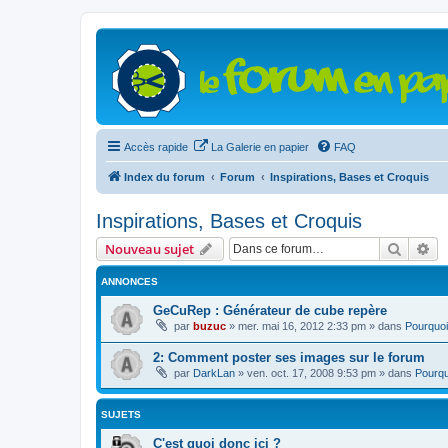
Accès rapide
La Galerie en papier
FAQ
Index du forum
Forum
Inspirations, Bases et Croquis
Inspirations, Bases et Croquis
Recher
Re
Nouveau sujet
ANNONCES
GeCuRep : Générateur de cube repère
par
buzuc
»
mer. mai 16, 2012 2:33 pm
» dans
Pourquoi
2: Comment poster ses images sur le forum
par
DarkLan
»
ven. oct. 17, 2008 9:53 pm
» dans
Pourqu
SUJETS
C'est quoi donc ici ?