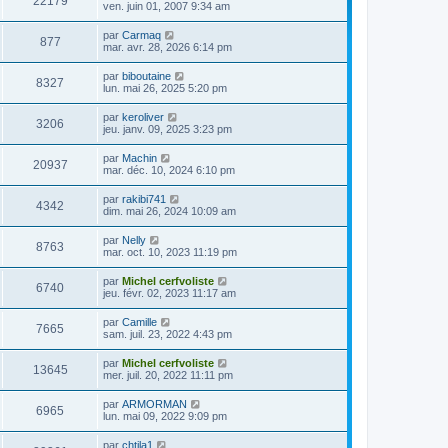
22179
ven. juin 01, 2007 9:34 am
par
Carmaq
877
mar. avr. 28, 2026 6:14 pm
par
biboutaine
8327
lun. mai 26, 2025 5:20 pm
par
keroliver
3206
jeu. janv. 09, 2025 3:23 pm
par
Machin
20937
mar. déc. 10, 2024 6:10 pm
par
rakibi741
4342
dim. mai 26, 2024 10:09 am
par
Nelly
8763
mar. oct. 10, 2023 11:19 pm
par
Michel cerfvoliste
6740
jeu. févr. 02, 2023 11:17 am
par
Camille
7665
sam. juil. 23, 2022 4:43 pm
par
Michel cerfvoliste
13645
mer. juil. 20, 2022 11:11 pm
par
ARMORMAN
6965
lun. mai 09, 2022 9:09 pm
par
chtila1