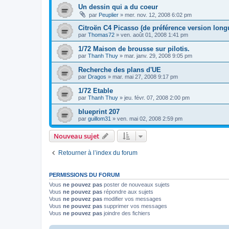
Un dessin qui a du coeur
par
Peuplier
»
mer. nov. 12, 2008 6:02 pm
Citroën C4 Picasso (de préférence version long
par
Thomas72
»
ven. août 01, 2008 1:41 pm
1/72 Maison de brousse sur pilotis.
par
Thanh Thuy
»
mar. janv. 29, 2008 9:05 pm
Recherche des plans d'UE
par
Dragos
»
mar. mai 27, 2008 9:17 pm
1/72 Etable
par
Thanh Thuy
»
jeu. févr. 07, 2008 2:00 pm
blueprint 207
par
guillom31
»
ven. mai 02, 2008 2:59 pm
Nouveau sujet
Retourner à l’index du forum
PERMISSIONS DU FORUM
Vous
ne pouvez pas
poster de nouveaux sujets
Vous
ne pouvez pas
répondre aux sujets
Vous
ne pouvez pas
modifier vos messages
Vous
ne pouvez pas
supprimer vos messages
Vous
ne pouvez pas
joindre des fichiers