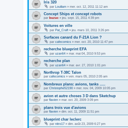
Iris 320
par
Louiliam
»
mer. oct. 12, 2011 11:12 am
Concept Ships et concept robots
par
buzuc
»
jeu. sept. 15, 2011 4:39 pm
Voitures en ville
par
Pat_Craft
»
jeu. mars 10, 2011 3:26 pm
Surfaces canard du F-21A Lion ?
par
cafecomics
»
mer. oct. 20, 2010 11:47 pm
recherche blueprint EFA
par
uzan64
»
mar. mai 04, 2010 9:53 pm
recherche plan
par
uzan64
»
mar. avr. 27, 2010 1:01 pm
Northrop T-38C Talon
par
cafecomics
»
ven. mars 05, 2010 2:05 am
Nombreux plans: avions, tanks .....
par
Christophe52190
»
mer. nov. 04, 2009 10:05 pm
avion et autre choses 3 D dans Sketchup
par
flavien
»
mar. oct. 20, 2009 3:09 pm
plans trois vue d'avions
par
flavien
»
dim. oct. 11, 2009 11:51 pm
blueprint char leclerc
par
nitro17
»
dim. août 23, 2009 6:27 pm