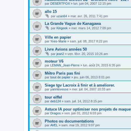
par
DESERTFOX
»
lun. juin 04, 2007 12:15 pm
allo 15
par
uzan64
»
mar. avr. 26, 2011 7:41 pm
La Grande Vague de Kanagawa
par
Kingeek
»
mer. mars 14, 2012 7:09 pm
Ville en papier
par
Yves-Marie
»
sam. juil. 08, 2017 8:22 pm
Livre Avions années 50
par
jean2
»
ven. févr. 20, 2015 10:26 am
moteur V6
par
LEMAN_Jean-Pierre
»
lun. août 24, 2015 6:35 pm
Métro Paris pas fini
par
bout de papier
»
jeu. juin 06, 2013 8:01 pm
Siege tgv Lacroix à finir et à ameliorer.
par
yannisvesse
»
mer. juil. 04, 2007 10:33 am
tour eiffel
par
deb124
»
sam. juil. 14, 2012 8:15 pm
Astuce IA pour optimiser nos projets de maquet
par
Dragos
»
ven. juin 01, 2012 6:03 pm
Photos ou documentations
par
AVEL
»
sam. mai 19, 2012 9:07 pm