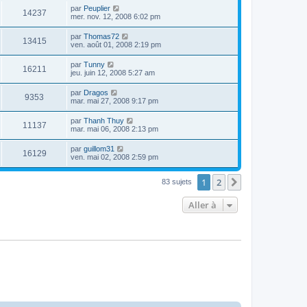
par
Peuplier
14237
mer. nov. 12, 2008 6:02 pm
par
Thomas72
13415
ven. août 01, 2008 2:19 pm
par
Tunny
16211
jeu. juin 12, 2008 5:27 am
par
Dragos
9353
mar. mai 27, 2008 9:17 pm
par
Thanh Thuy
11137
mar. mai 06, 2008 2:13 pm
par
guillom31
16129
ven. mai 02, 2008 2:59 pm
1
2
Suivante
83 sujets
Aller à