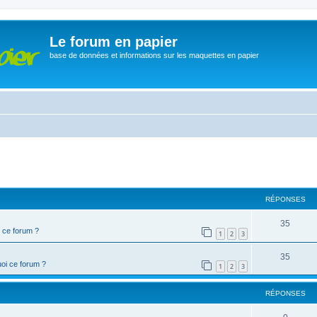
Le forum en papier
base de données et informations sur les maquettes en papier
cher
cherche avancée
RÉPONSES
35
 ce forum ?
1
2
3
35
oi ce forum ?
1
2
3
RÉPONSES