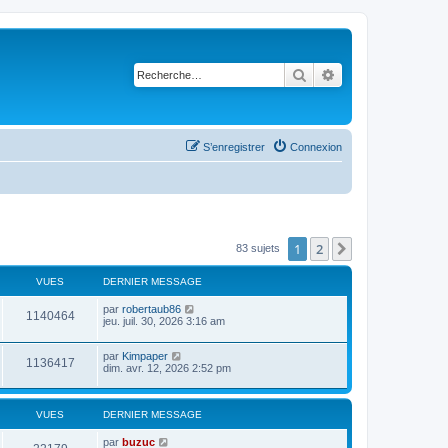
Rechercher
Recherche avancé
S’enregistrer
Connexion
1
2
Suivante
83 sujets
VUES
DERNIER MESSAGE
par
robertaub86
1140464
jeu. juil. 30, 2026 3:16 am
par
Kimpaper
1136417
dim. avr. 12, 2026 2:52 pm
VUES
DERNIER MESSAGE
par
buzuc