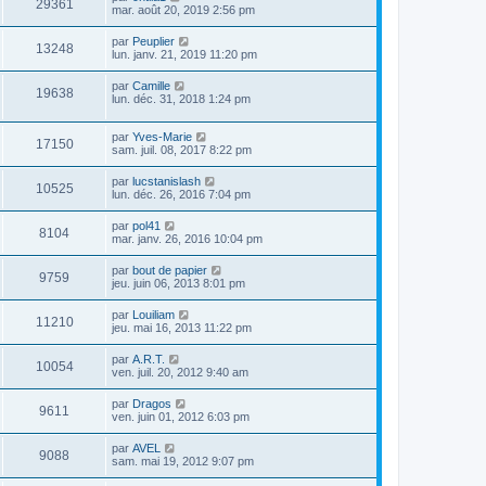
29361
mar. août 20, 2019 2:56 pm
par
Peuplier
13248
lun. janv. 21, 2019 11:20 pm
par
Camille
19638
lun. déc. 31, 2018 1:24 pm
par
Yves-Marie
17150
sam. juil. 08, 2017 8:22 pm
par
lucstanislash
10525
lun. déc. 26, 2016 7:04 pm
par
pol41
8104
mar. janv. 26, 2016 10:04 pm
par
bout de papier
9759
jeu. juin 06, 2013 8:01 pm
par
Louiliam
11210
jeu. mai 16, 2013 11:22 pm
par
A.R.T.
10054
ven. juil. 20, 2012 9:40 am
par
Dragos
9611
ven. juin 01, 2012 6:03 pm
par
AVEL
9088
sam. mai 19, 2012 9:07 pm