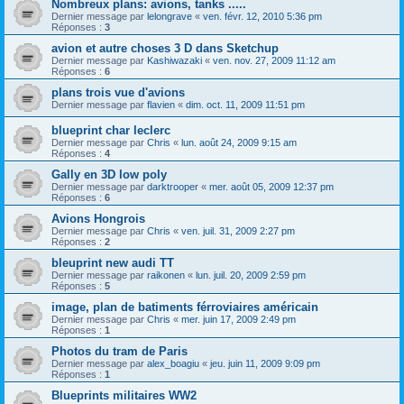
Nombreux plans: avions, tanks .....
Dernier message par
lelongrave
«
ven. févr. 12, 2010 5:36 pm
Réponses :
3
avion et autre choses 3 D dans Sketchup
Dernier message par
Kashiwazaki
«
ven. nov. 27, 2009 11:12 am
Réponses :
6
plans trois vue d'avions
Dernier message par
flavien
«
dim. oct. 11, 2009 11:51 pm
blueprint char leclerc
Dernier message par
Chris
«
lun. août 24, 2009 9:15 am
Réponses :
4
Gally en 3D low poly
Dernier message par
darktrooper
«
mer. août 05, 2009 12:37 pm
Réponses :
6
Avions Hongrois
Dernier message par
Chris
«
ven. juil. 31, 2009 2:27 pm
Réponses :
2
bleuprint new audi TT
Dernier message par
raikonen
«
lun. juil. 20, 2009 2:59 pm
Réponses :
5
image, plan de batiments férroviaires américain
Dernier message par
Chris
«
mer. juin 17, 2009 2:49 pm
Réponses :
1
Photos du tram de Paris
Dernier message par
alex_boagiu
«
jeu. juin 11, 2009 9:09 pm
Réponses :
1
Blueprints militaires WW2