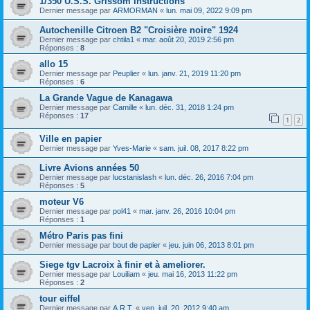
1/350 U.S.S. Grissom Instructions
Dernier message par
ARMORMAN
«
lun. mai 09, 2022 9:09 pm
Autochenille Citroen B2 "Croisière noire" 1924
Dernier message par
chtila1
«
mar. août 20, 2019 2:56 pm
Réponses :
8
allo 15
Dernier message par
Peuplier
«
lun. janv. 21, 2019 11:20 pm
Réponses :
6
La Grande Vague de Kanagawa
Dernier message par
Camille
«
lun. déc. 31, 2018 1:24 pm
Réponses :
17
1
2
Ville en papier
Dernier message par
Yves-Marie
«
sam. juil. 08, 2017 8:22 pm
Livre Avions années 50
Dernier message par
lucstanislash
«
lun. déc. 26, 2016 7:04 pm
Réponses :
5
moteur V6
Dernier message par
pol41
«
mar. janv. 26, 2016 10:04 pm
Réponses :
1
Métro Paris pas fini
Dernier message par
bout de papier
«
jeu. juin 06, 2013 8:01 pm
Siege tgv Lacroix à finir et à ameliorer.
Dernier message par
Louiliam
«
jeu. mai 16, 2013 11:22 pm
Réponses :
2
tour eiffel
Dernier message par
A.R.T.
«
ven. juil. 20, 2012 9:40 am