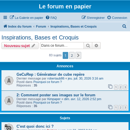
Le forum en papier
La Galerie en papier
FAQ
S’enregistrer
Connexion
R
Index du forum
Forum
Inspirations, Bases et Croquis
e
Inspirations, Bases et Croquis
c
Rechercher
Recherche avanc
Nouveau sujet
h
e
1
2
Suivante
83 sujets
r
Annonces
c
GeCuRep : Générateur de cube repère
h
Dernier message par
robertaub86
«
jeu. juil. 30, 2026 3:16 am
Posté dans
Pourquoi ce forum ?
e
Réponses :
35
1
2
3
r
2: Comment poster ses images sur le forum
Dernier message par
Kimpaper
«
dim. avr. 12, 2026 2:52 pm
Posté dans
Pourquoi ce forum ?
Réponses :
35
1
2
3
Sujets
C'est quoi donc ici ?