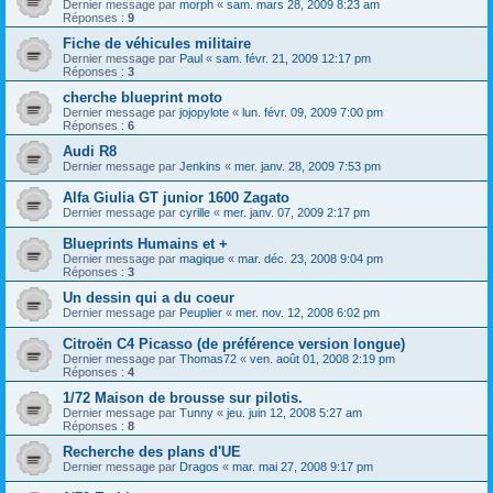
Dernier message par
morph
«
sam. mars 28, 2009 8:23 am
Réponses :
9
Fiche de véhicules militaire
Dernier message par
Paul
«
sam. févr. 21, 2009 12:17 pm
Réponses :
3
cherche blueprint moto
Dernier message par
jojopylote
«
lun. févr. 09, 2009 7:00 pm
Réponses :
6
Audi R8
Dernier message par
Jenkins
«
mer. janv. 28, 2009 7:53 pm
Alfa Giulia GT junior 1600 Zagato
Dernier message par
cyrille
«
mer. janv. 07, 2009 2:17 pm
Blueprints Humains et +
Dernier message par
magique
«
mar. déc. 23, 2008 9:04 pm
Réponses :
3
Un dessin qui a du coeur
Dernier message par
Peuplier
«
mer. nov. 12, 2008 6:02 pm
Citroën C4 Picasso (de préférence version longue)
Dernier message par
Thomas72
«
ven. août 01, 2008 2:19 pm
Réponses :
4
1/72 Maison de brousse sur pilotis.
Dernier message par
Tunny
«
jeu. juin 12, 2008 5:27 am
Réponses :
8
Recherche des plans d'UE
Dernier message par
Dragos
«
mar. mai 27, 2008 9:17 pm