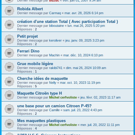
Dernier message par
buzuc
«
ven. juin 01, 2007 9:34 am
Robida Albert
Dernier message par
Carmaq
«
mar. avr. 28, 2026 6:14 pm
création d'une station Total ( Avec participation Total )
Dernier message par
biboutaine
«
lun. mai 26, 2025 5:20 pm
Réponses :
2
Petit projet
Dernier message par
keroliver
«
jeu. janv. 09, 2025 3:23 pm
Réponses :
2
Ferrari Dino
Dernier message par
Machin
«
mar. déc. 10, 2024 6:10 pm
Grue mobile légère
Dernier message par
rakibi741
«
dim. mai 26, 2024 10:09 am
Réponses :
1
Cherche idées de maquette
Dernier message par
Nelly
«
mar. oct. 10, 2023 11:19 pm
Réponses :
5
Maquette Citroën type H
Dernier message par
Michel cerfvoliste
«
jeu. févr. 02, 2023 11:17 am
une base pour un camion Citroen P-45?
Dernier message par
Camille
«
sam. juil. 23, 2022 4:43 pm
Réponses :
2
Mes maquettes plastiques
Dernier message par
Michel cerfvoliste
«
mer. juil. 20, 2022 11:11 pm
Réponses :
4