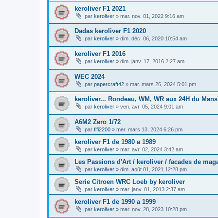
keroliver F1 2021
par
keroliver
»
mar. nov. 01, 2022 9:16 am
Dadas keroliver F1 2020
par
keroliver
»
dim. déc. 06, 2020 10:54 am
keroliver F1 2016
par
keroliver
»
dim. janv. 17, 2016 2:27 am
WEC 2024
par
papercraft42
»
mar. mars 26, 2024 5:01 pm
keroliver... Rondeau, WM, WR aux 24H du Mans
par
keroliver
»
ven. avr. 05, 2024 9:01 am
A6M2 Zero 1/72
par
fifi2200
»
mer. mars 13, 2024 6:26 pm
keroliver F1 de 1980 a 1989
par
keroliver
»
mar. avr. 02, 2024 3:42 am
Les Passions d'Art / keroliver / facades de mag
par
keroliver
»
dim. août 01, 2021 12:28 pm
Serie Citroen WRC Loeb by keroliver
par
keroliver
»
mar. janv. 01, 2013 2:37 am
keroliver F1 de 1990 a 1999
par
keroliver
»
mar. nov. 28, 2023 10:28 pm