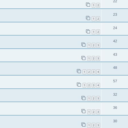
22
1
2
23
1
2
24
1
2
42
1
2
3
43
1
2
3
48
1
2
3
4
57
1
2
3
4
32
1
2
3
36
1
2
3
30
1
2
3