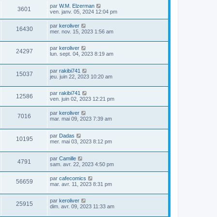
par
W.M. Elzerman
3601
ven. janv. 05, 2024 12:04 pm
par
keroliver
16430
mer. nov. 15, 2023 1:56 am
par
keroliver
24297
lun. sept. 04, 2023 8:19 am
par
rakibi741
15037
jeu. juin 22, 2023 10:20 am
par
rakibi741
12586
ven. juin 02, 2023 12:21 pm
par
keroliver
7016
mar. mai 09, 2023 7:39 am
par
Dadas
10195
mer. mai 03, 2023 8:12 pm
par
Camille
4791
sam. avr. 22, 2023 4:50 pm
par
cafecomics
56659
mar. avr. 11, 2023 8:31 pm
par
keroliver
25915
dim. avr. 09, 2023 11:33 am