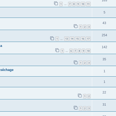
163
1
7
8
9
10
11
…
5
43
1
2
3
254
1
13
14
15
16
17
…
ia
142
1
6
7
8
9
10
…
35
1
2
3
 séchage
1
1
22
1
2
31
1
2
3