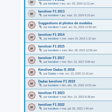
par
keroliver
»
jeu. oct. 03, 2024 12:11 pm
keroliver F1 2013
par
keroliver
»
jeu. sept. 19, 2024 9:15 pm
Suggestions et photos de modeles
par
keroliver
»
sam. avr. 01, 2023 12:50 am
keroliver F1 2014
par
keroliver
»
mer. mars 19, 2014 1:10 am
keroliver F1 2015
par
keroliver
»
sam. févr. 28, 2015 12:56 am
keroliver F1 2017
par
keroliver
»
mer. févr. 22, 2017 9:08 am
Keroliver Dadas f1 2018
par
Dadas
»
mar. oct. 13, 2020 12:16 pm
Dadas keroliver F1 2019
par
keroliver
»
dim. déc. 06, 2020 10:53 am
keroliver F1 2023
par
keroliver
»
mar. févr. 14, 2023 8:38 pm
keroliver F1 2022
par
keroliver
»
mar. juil. 05, 2022 1:40 am