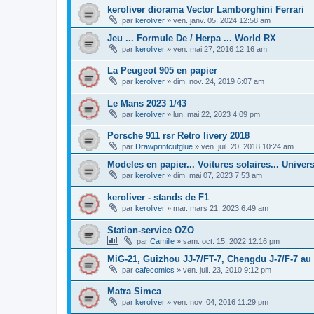
keroliver diorama Vector Lamborghini Ferrari
par
keroliver
»
ven. janv. 05, 2024 12:58 am
Jeu ... Formule De / Herpa ... World RX
par
keroliver
»
ven. mai 27, 2016 12:16 am
La Peugeot 905 en papier
par
keroliver
»
dim. nov. 24, 2019 6:07 am
Le Mans 2023 1/43
par
keroliver
»
lun. mai 22, 2023 4:09 pm
Porsche 911 rsr Retro livery 2018
par
Drawprintcutglue
»
ven. juil. 20, 2018 10:24 am
Modeles en papier... Voitures solaires... Unive
par
keroliver
»
dim. mai 07, 2023 7:53 am
keroliver - stands de F1
par
keroliver
»
mar. mars 21, 2023 6:49 am
Station-service OZO
par
Camille
»
sam. oct. 15, 2022 12:16 pm
MiG-21, Guizhou JJ-7/FT-7, Chengdu J-7/F-7 au 
par
cafecomics
»
ven. juil. 23, 2010 9:12 pm
Matra Simca
par
keroliver
»
ven. nov. 04, 2016 11:29 pm