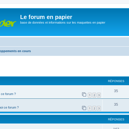
Le forum en papier
base de données et informations sur les maquettes en papier
eloppements en cours
cher
cherche avancée
RÉPONSES
35
 ce forum ?
1
2
3
35
oi ce forum ?
1
2
3
RÉPONSES