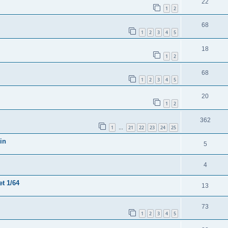
22
1
2
68
1
2
3
4
5
18
1
2
68
1
2
3
4
5
20
1
2
362
1
21
22
23
24
25
…
in
5
4
et 1/64
13
73
1
2
3
4
5