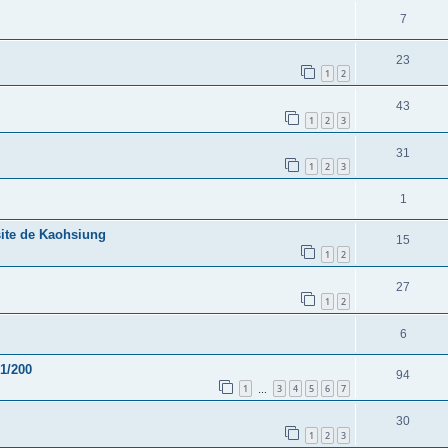
7
23
1
2
43
1
2
3
31
1
2
3
1
rsite de Kaohsiung
15
1
2
27
1
2
6
1/200
94
1
3
4
5
6
7
…
30
1
2
3