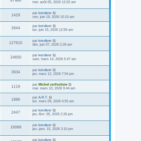
87986
mer. août 05, 2026 12:02 am
par
keroliver
1429
ven. juin 19, 2026 10:10 am
par
keroliver
3944
lun. juin 15, 2026 12:55 am
par
keroliver
127610
dim. juin 07, 2026 2:28 am
par
keroliver
24650
sam. mars 14, 2026 5:47 am
par
keroliver
3934
jeu. mars 12, 2026 7:54 pm
par
Michel cerfvoliste
1119
mar. mars 10, 2026 9:44 am
par
A.R.T.
1886
lun. mars 09, 2026 4:55 am
par
keroliver
2447
jeu. févr. 05, 2026 2:26 pm
par
keroliver
16088
jeu. janv. 15, 2026 3:10 pm
par
keroliver