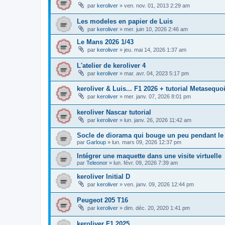
par
keroliver
»
ven. nov. 01, 2013 2:29 am
Les modeles en papier de Luis
par
keroliver
»
mer. juin 10, 2026 2:46 am
Le Mans 2026 1/43
par
keroliver
»
jeu. mai 14, 2026 1:37 am
L'atelier de keroliver 4
par
keroliver
»
mar. avr. 04, 2023 5:17 pm
keroliver & Luis... F1 2026 + tutorial Metasequo
par
keroliver
»
mer. janv. 07, 2026 8:01 pm
keroliver Nascar tutorial
par
keroliver
»
lun. janv. 26, 2026 11:42 am
Socle de diorama qui bouge un peu pendant le
par
Garloup
»
lun. mars 09, 2026 12:37 pm
Intégrer une maquette dans une visite virtuelle
par
Teleonor
»
lun. févr. 09, 2026 7:39 am
keroliver Initial D
par
keroliver
»
ven. janv. 09, 2026 12:44 pm
Peugeot 205 T16
par
keroliver
»
dim. déc. 20, 2020 1:41 pm
keroliver F1 2025