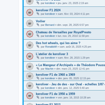
par
keroliver
»
jeu. janv. 23, 2025 2:19 am
keroliver F1 2024
par
keroliver
»
sam. févr. 03, 2024 4:11 pm
Voilier
par
Bernard
»
dim. sept. 28, 2025 6:57 pm
Chateau de Versailles par RoyalPresto
par
keroliver
»
lun. nov. 29, 2010 11:58 pm
Des hot wheels, qui les aime ?
par
RonaldoM
»
sam. août 16, 2025 4:25 pm
L'atelier de keroliver 3
par
keroliver
»
sam. févr. 28, 2015 1:29 pm
« Le Mangeur d’Archipels » de Théodore Pouss
par
Machin
»
dim. mars 23, 2025 12:41 pm
keroliver F1 de 1960 a 1969
par
keroliver
»
dim. janv. 05, 2025 12:15 pm
keroliver - Jeu de des - sur Oval - echelles 1/87 
par
keroliver
»
dim. janv. 12, 2025 5:40 am
keroliver F1 de 1950 a 1959
par
keroliver
»
ven. janv. 16, 2015 10:28 am
keroliver F1 2012