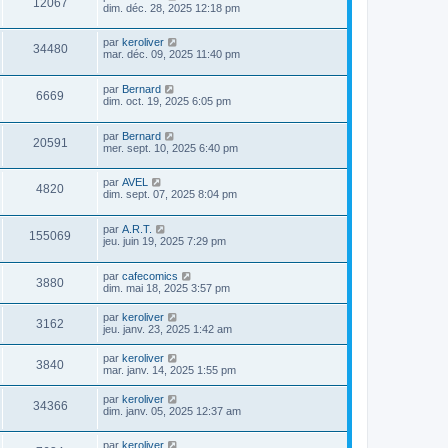
12067
dim. déc. 28, 2025 12:18 pm
par
keroliver
34480
mar. déc. 09, 2025 11:40 pm
par
Bernard
6669
dim. oct. 19, 2025 6:05 pm
par
Bernard
20591
mer. sept. 10, 2025 6:40 pm
par
AVEL
4820
dim. sept. 07, 2025 8:04 pm
par
A.R.T.
155069
jeu. juin 19, 2025 7:29 pm
par
cafecomics
3880
dim. mai 18, 2025 3:57 pm
par
keroliver
3162
jeu. janv. 23, 2025 1:42 am
par
keroliver
3840
mar. janv. 14, 2025 1:55 pm
par
keroliver
34366
dim. janv. 05, 2025 12:37 am
par
keroliver