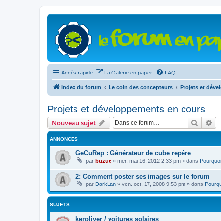
Accès rapide
La Galerie en papier
FAQ
Index du forum
Le coin des concepteurs
Projets et dév
Projets et développements en cours
Recher
Re
Nouveau sujet
ANNONCES
GeCuRep : Générateur de cube repère
par
buzuc
»
mer. mai 16, 2012 2:33 pm
» dans
Pourquoi
2: Comment poster ses images sur le forum
par
DarkLan
»
ven. oct. 17, 2008 9:53 pm
» dans
Pourqu
SUJETS
keroliver / voitures solaires