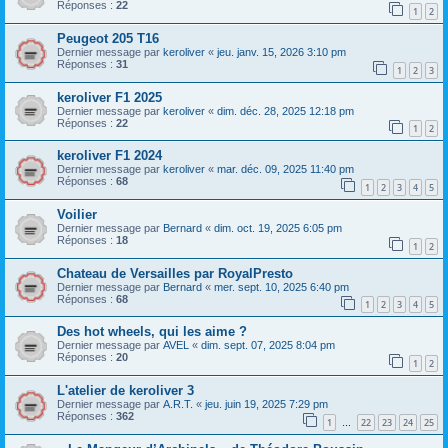
Réponses :
22
1
2
Peugeot 205 T16
Dernier message par
keroliver
«
jeu. janv. 15, 2026 3:10 pm
Réponses :
31
1
2
3
keroliver F1 2025
Dernier message par
keroliver
«
dim. déc. 28, 2025 12:18 pm
Réponses :
22
1
2
keroliver F1 2024
Dernier message par
keroliver
«
mar. déc. 09, 2025 11:40 pm
Réponses :
68
1
2
3
4
5
Voilier
Dernier message par
Bernard
«
dim. oct. 19, 2025 6:05 pm
Réponses :
18
1
2
Chateau de Versailles par RoyalPresto
Dernier message par
Bernard
«
mer. sept. 10, 2025 6:40 pm
Réponses :
68
1
2
3
4
5
Des hot wheels, qui les aime ?
Dernier message par
AVEL
«
dim. sept. 07, 2025 8:04 pm
Réponses :
20
1
2
L'atelier de keroliver 3
Dernier message par
A.R.T.
«
jeu. juin 19, 2025 7:29 pm
Réponses :
362
1
22
23
24
25
…