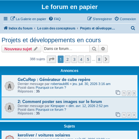
Le forum en papier
La Galerie en papier
FAQ
S’enregistrer
Connexion
R
Index du forum
Le coin des concepteurs
Projets et développements en cours
e
Projets et développements en cours
c
Rechercher
Recherche avanc
Nouveau sujet
h
e
Page
1
sur
8
1
2
3
4
5
8
Suivante
388 sujets
…
r
Annonces
c
GeCuRep : Générateur de cube repère
h
Dernier message par
robertaub86
«
jeu. juil. 30, 2026 3:16 am
Posté dans
Pourquoi ce forum ?
e
Réponses :
35
1
2
3
r
2: Comment poster ses images sur le forum
Dernier message par
Kimpaper
«
dim. avr. 12, 2026 2:52 pm
Posté dans
Pourquoi ce forum ?
Réponses :
35
1
2
3
Sujets
keroliver / voitures solaires