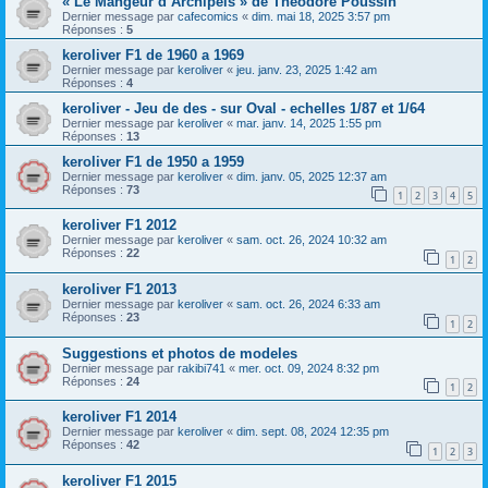
« Le Mangeur d’Archipels » de Théodore Poussin
Dernier message par
cafecomics
«
dim. mai 18, 2025 3:57 pm
Réponses :
5
keroliver F1 de 1960 a 1969
Dernier message par
keroliver
«
jeu. janv. 23, 2025 1:42 am
Réponses :
4
keroliver - Jeu de des - sur Oval - echelles 1/87 et 1/64
Dernier message par
keroliver
«
mar. janv. 14, 2025 1:55 pm
Réponses :
13
keroliver F1 de 1950 a 1959
Dernier message par
keroliver
«
dim. janv. 05, 2025 12:37 am
Réponses :
73
1
2
3
4
5
keroliver F1 2012
Dernier message par
keroliver
«
sam. oct. 26, 2024 10:32 am
Réponses :
22
1
2
keroliver F1 2013
Dernier message par
keroliver
«
sam. oct. 26, 2024 6:33 am
Réponses :
23
1
2
Suggestions et photos de modeles
Dernier message par
rakibi741
«
mer. oct. 09, 2024 8:32 pm
Réponses :
24
1
2
keroliver F1 2014
Dernier message par
keroliver
«
dim. sept. 08, 2024 12:35 pm
Réponses :
42
1
2
3
keroliver F1 2015