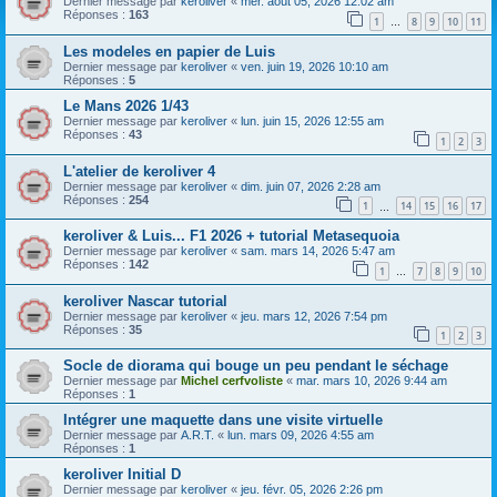
Dernier message par
keroliver
«
mer. août 05, 2026 12:02 am
Réponses :
163
1
8
9
10
11
…
Les modeles en papier de Luis
Dernier message par
keroliver
«
ven. juin 19, 2026 10:10 am
Réponses :
5
Le Mans 2026 1/43
Dernier message par
keroliver
«
lun. juin 15, 2026 12:55 am
Réponses :
43
1
2
3
L'atelier de keroliver 4
Dernier message par
keroliver
«
dim. juin 07, 2026 2:28 am
Réponses :
254
1
14
15
16
17
…
keroliver & Luis... F1 2026 + tutorial Metasequoia
Dernier message par
keroliver
«
sam. mars 14, 2026 5:47 am
Réponses :
142
1
7
8
9
10
…
keroliver Nascar tutorial
Dernier message par
keroliver
«
jeu. mars 12, 2026 7:54 pm
Réponses :
35
1
2
3
Socle de diorama qui bouge un peu pendant le séchage
Dernier message par
Michel cerfvoliste
«
mar. mars 10, 2026 9:44 am
Réponses :
1
Intégrer une maquette dans une visite virtuelle
Dernier message par
A.R.T.
«
lun. mars 09, 2026 4:55 am
Réponses :
1
keroliver Initial D
Dernier message par
keroliver
«
jeu. févr. 05, 2026 2:26 pm