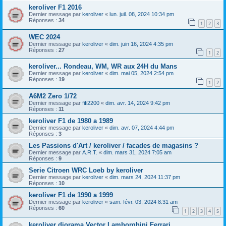
keroliver F1 2016
Dernier message par
keroliver
«
lun. juil. 08, 2024 10:34 pm
Réponses :
34
1
2
3
WEC 2024
Dernier message par
keroliver
«
dim. juin 16, 2024 4:35 pm
Réponses :
27
1
2
keroliver... Rondeau, WM, WR aux 24H du Mans
Dernier message par
keroliver
«
dim. mai 05, 2024 2:54 pm
Réponses :
19
1
2
A6M2 Zero 1/72
Dernier message par
fifi2200
«
dim. avr. 14, 2024 9:42 pm
Réponses :
11
keroliver F1 de 1980 a 1989
Dernier message par
keroliver
«
dim. avr. 07, 2024 4:44 pm
Réponses :
3
Les Passions d'Art / keroliver / facades de magasins ?
Dernier message par
A.R.T.
«
dim. mars 31, 2024 7:05 am
Réponses :
9
Serie Citroen WRC Loeb by keroliver
Dernier message par
keroliver
«
dim. mars 24, 2024 11:37 pm
Réponses :
10
keroliver F1 de 1990 a 1999
Dernier message par
keroliver
«
sam. févr. 03, 2024 8:31 am
Réponses :
60
1
2
3
4
5
keroliver diorama Vector Lamborghini Ferrari