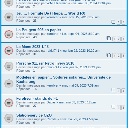
Dernier message par
W.M. Elzerman
«
ven. janv. 05, 2024 12:04 pm
Réponses :
7
Jeu ... Formule De / Herpa ... World RX
Dernier message par
keroliver
«
mer. nov. 15, 2023 1:56 am
Réponses :
23
1
2
La Peugeot 905 en papier
Dernier message par
keroliver
«
lun. sept. 04, 2023 8:19 am
Réponses :
43
1
2
3
Le Mans 2023 1/43
Dernier message par
rakibi741
«
jeu. juin 22, 2023 10:20 am
Réponses :
31
1
2
3
Porsche 911 rsr Retro livery 2018
Dernier message par
rakibi741
«
ven. juin 02, 2023 12:21 pm
Réponses :
1
Modeles en papier... Voitures solaires... Universite de
Kaohsiung
Dernier message par
keroliver
«
mar. mai 09, 2023 7:39 am
Réponses :
15
1
2
keroliver - stands de F1
Dernier message par
Dadas
«
mer. mai 03, 2023 8:12 pm
Réponses :
27
1
2
Station-service OZO
Dernier message par
Camille
«
sam. avr. 22, 2023 4:50 pm
Réponses :
6