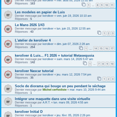
Dernier message par
keroliver
«
mer. août 05, 2026 12:02 am
Réponses :
163
1
8
9
10
11
…
Les modeles en papier de Luis
Dernier message par
keroliver
«
ven. juin 19, 2026 10:10 am
Réponses :
5
Le Mans 2026 1/43
Dernier message par
keroliver
«
lun. juin 15, 2026 12:55 am
Réponses :
43
1
2
3
L'atelier de keroliver 4
Dernier message par
keroliver
«
dim. juin 07, 2026 2:28 am
Réponses :
254
1
14
15
16
17
…
keroliver & Luis... F1 2026 + tutorial Metasequoia
Dernier message par
keroliver
«
sam. mars 14, 2026 5:47 am
Réponses :
142
1
7
8
9
10
…
keroliver Nascar tutorial
Dernier message par
keroliver
«
jeu. mars 12, 2026 7:54 pm
Réponses :
35
1
2
3
Socle de diorama qui bouge un peu pendant le séchage
Dernier message par
Michel cerfvoliste
«
mar. mars 10, 2026 9:44 am
Réponses :
1
Intégrer une maquette dans une visite virtuelle
Dernier message par
A.R.T.
«
lun. mars 09, 2026 4:55 am
Réponses :
1
keroliver Initial D
Dernier message par
keroliver
«
jeu. févr. 05, 2026 2:26 pm