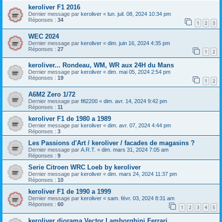
keroliver F1 2016
Dernier message par
keroliver
«
lun. juil. 08, 2024 10:34 pm
Réponses :
34
1
2
3
WEC 2024
Dernier message par
keroliver
«
dim. juin 16, 2024 4:35 pm
Réponses :
27
1
2
keroliver... Rondeau, WM, WR aux 24H du Mans
Dernier message par
keroliver
«
dim. mai 05, 2024 2:54 pm
Réponses :
19
1
2
A6M2 Zero 1/72
Dernier message par
fifi2200
«
dim. avr. 14, 2024 9:42 pm
Réponses :
11
keroliver F1 de 1980 a 1989
Dernier message par
keroliver
«
dim. avr. 07, 2024 4:44 pm
Réponses :
3
Les Passions d'Art / keroliver / facades de magasins ?
Dernier message par
A.R.T.
«
dim. mars 31, 2024 7:05 am
Réponses :
9
Serie Citroen WRC Loeb by keroliver
Dernier message par
keroliver
«
dim. mars 24, 2024 11:37 pm
Réponses :
10
keroliver F1 de 1990 a 1999
Dernier message par
keroliver
«
sam. févr. 03, 2024 8:31 am
Réponses :
60
1
2
3
4
5
keroliver diorama Vector Lamborghini Ferrari