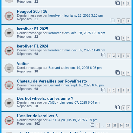
Réponses :
22
1
2
Peugeot 205 T16
Dernier message par
keroliver
«
jeu. janv. 15, 2026 3:10 pm
Réponses :
31
1
2
3
keroliver F1 2025
Dernier message par
keroliver
«
dim. déc. 28, 2025 12:18 pm
Réponses :
22
1
2
keroliver F1 2024
Dernier message par
keroliver
«
mar. déc. 09, 2025 11:40 pm
Réponses :
68
1
2
3
4
5
Voilier
Dernier message par
Bernard
«
dim. oct. 19, 2025 6:05 pm
Réponses :
18
1
2
Chateau de Versailles par RoyalPresto
Dernier message par
Bernard
«
mer. sept. 10, 2025 6:40 pm
Réponses :
68
1
2
3
4
5
Des hot wheels, qui les aime ?
Dernier message par
AVEL
«
dim. sept. 07, 2025 8:04 pm
Réponses :
20
1
2
L'atelier de keroliver 3
Dernier message par
A.R.T.
«
jeu. juin 19, 2025 7:29 pm
Réponses :
362
1
22
23
24
25
…