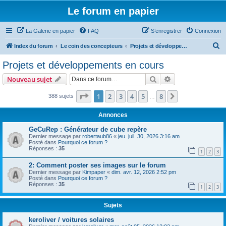
Le forum en papier
La Galerie en papier
FAQ
S’enregistrer
Connexion
R
Index du forum
Le coin des concepteurs
Projets et développements en cours
e
Projets et développements en cours
c
Rechercher
Recherche avanc
Nouveau sujet
h
e
Page
1
sur
8
1
2
3
4
5
8
Suivante
388 sujets
…
r
Annonces
c
GeCuRep : Générateur de cube repère
h
Dernier message par
robertaub86
«
jeu. juil. 30, 2026 3:16 am
Posté dans
Pourquoi ce forum ?
e
Réponses :
35
1
2
3
r
2: Comment poster ses images sur le forum
Dernier message par
Kimpaper
«
dim. avr. 12, 2026 2:52 pm
Posté dans
Pourquoi ce forum ?
Réponses :
35
1
2
3
Sujets
keroliver / voitures solaires