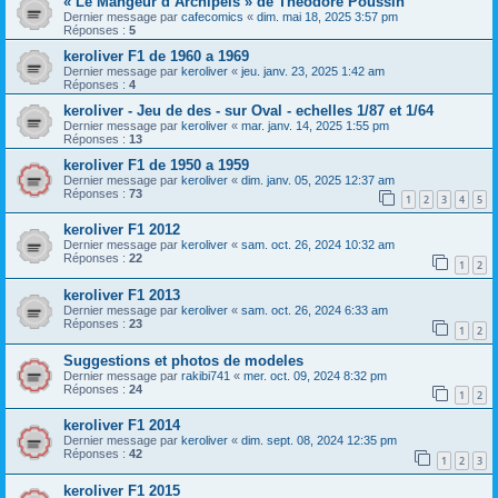
« Le Mangeur d’Archipels » de Théodore Poussin
Dernier message par
cafecomics
«
dim. mai 18, 2025 3:57 pm
Réponses :
5
keroliver F1 de 1960 a 1969
Dernier message par
keroliver
«
jeu. janv. 23, 2025 1:42 am
Réponses :
4
keroliver - Jeu de des - sur Oval - echelles 1/87 et 1/64
Dernier message par
keroliver
«
mar. janv. 14, 2025 1:55 pm
Réponses :
13
keroliver F1 de 1950 a 1959
Dernier message par
keroliver
«
dim. janv. 05, 2025 12:37 am
Réponses :
73
1
2
3
4
5
keroliver F1 2012
Dernier message par
keroliver
«
sam. oct. 26, 2024 10:32 am
Réponses :
22
1
2
keroliver F1 2013
Dernier message par
keroliver
«
sam. oct. 26, 2024 6:33 am
Réponses :
23
1
2
Suggestions et photos de modeles
Dernier message par
rakibi741
«
mer. oct. 09, 2024 8:32 pm
Réponses :
24
1
2
keroliver F1 2014
Dernier message par
keroliver
«
dim. sept. 08, 2024 12:35 pm
Réponses :
42
1
2
3
keroliver F1 2015