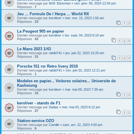
Dernier message par
W.M. Elzerman
«
ven. janv. 05, 2024 12:04 pm
Réponses :
7
Jeu ... Formule De / Herpa ... World RX
Dernier message par
keroliver
«
mer. nov. 15, 2023 1:56 am
Réponses :
23
1
2
La Peugeot 905 en papier
Dernier message par
keroliver
«
lun. sept. 04, 2023 8:19 am
Réponses :
43
1
2
3
Le Mans 2023 1/43
Dernier message par
rakibi741
«
jeu. juin 22, 2023 10:20 am
Réponses :
31
1
2
3
Porsche 911 rsr Retro livery 2018
Dernier message par
rakibi741
«
ven. juin 02, 2023 12:21 pm
Réponses :
1
Modeles en papier... Voitures solaires... Universite de
Kaohsiung
Dernier message par
keroliver
«
mar. mai 09, 2023 7:39 am
Réponses :
15
1
2
keroliver - stands de F1
Dernier message par
Dadas
«
mer. mai 03, 2023 8:12 pm
Réponses :
27
1
2
Station-service OZO
Dernier message par
Camille
«
sam. avr. 22, 2023 4:50 pm
Réponses :
6