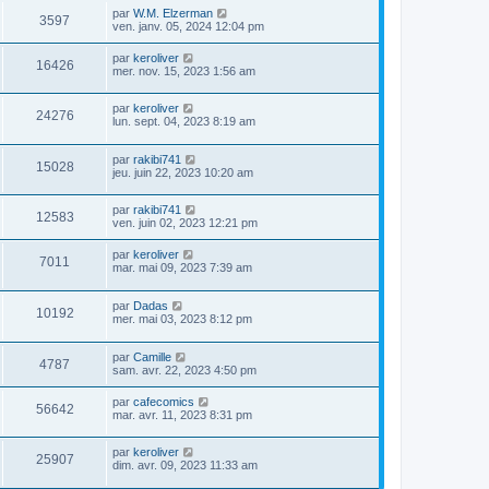
par
W.M. Elzerman
3597
ven. janv. 05, 2024 12:04 pm
par
keroliver
16426
mer. nov. 15, 2023 1:56 am
par
keroliver
24276
lun. sept. 04, 2023 8:19 am
par
rakibi741
15028
jeu. juin 22, 2023 10:20 am
par
rakibi741
12583
ven. juin 02, 2023 12:21 pm
par
keroliver
7011
mar. mai 09, 2023 7:39 am
par
Dadas
10192
mer. mai 03, 2023 8:12 pm
par
Camille
4787
sam. avr. 22, 2023 4:50 pm
par
cafecomics
56642
mar. avr. 11, 2023 8:31 pm
par
keroliver
25907
dim. avr. 09, 2023 11:33 am