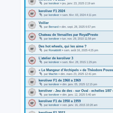
par
keroliver
»
jeu. janv. 23, 2025 2:19 am
keroliver F1 2024
par
keroliver
»
sam. févr. 03, 2024 4:11 pm
Voilier
par
Bernard
»
dim. sept. 28, 2025 6:57 pm
Chateau de Versailles par RoyalPresto
par
keroliver
»
lun. nov. 29, 2010 11:58 pm
Des hot wheels, qui les aime ?
par
RonaldoM
»
sam. août 16, 2025 4:25 pm
L'atelier de keroliver 3
par
keroliver
»
sam. févr. 28, 2015 1:29 pm
« Le Mangeur d’Archipels » de Théodore Pouss
par
Machin
»
dim. mars 23, 2025 12:41 pm
keroliver F1 de 1960 a 1969
par
keroliver
»
dim. janv. 05, 2025 12:15 pm
keroliver - Jeu de des - sur Oval - echelles 1/87 
par
keroliver
»
dim. janv. 12, 2025 5:40 am
keroliver F1 de 1950 a 1959
par
keroliver
»
ven. janv. 16, 2015 10:28 am
keroliver F1 2012