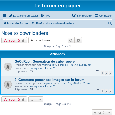
Le forum en papier
La Galerie en papier
FAQ
S’enregistrer
Connexion
R
Index du forum
En Bref
Note to downloaders
e
Note to downloaders
c
Rechercher
Recherche avancée
Verrouillé
h
0 sujet • Page
1
sur
1
e
Annonces
r
c
GeCuRep : Générateur de cube repère
Dernier message par
robertaub86
«
jeu. juil. 30, 2026 3:16 am
h
Posté dans
Pourquoi ce forum ?
Réponses :
35
e
1
2
3
r
2: Comment poster ses images sur le forum
Dernier message par
Kimpaper
«
dim. avr. 12, 2026 2:52 pm
Posté dans
Pourquoi ce forum ?
Réponses :
35
1
2
3
Verrouillé
0 sujet • Page
1
sur
1
Aller à