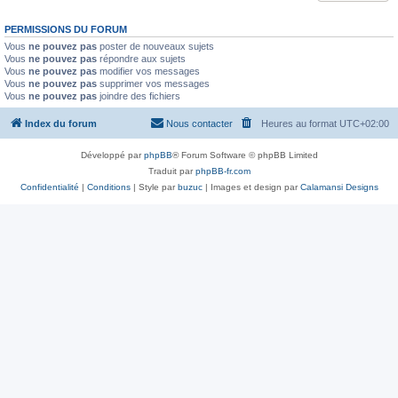
PERMISSIONS DU FORUM
Vous
ne pouvez pas
poster de nouveaux sujets
Vous
ne pouvez pas
répondre aux sujets
Vous
ne pouvez pas
modifier vos messages
Vous
ne pouvez pas
supprimer vos messages
Vous
ne pouvez pas
joindre des fichiers
Index du forum
Nous contacter
Heures au format
UTC+02:00
Développé par
phpBB
® Forum Software © phpBB Limited
Traduit par
phpBB-fr.com
Confidentialité
|
Conditions
| Style par
buzuc
| Images et design par
Calamansi Designs