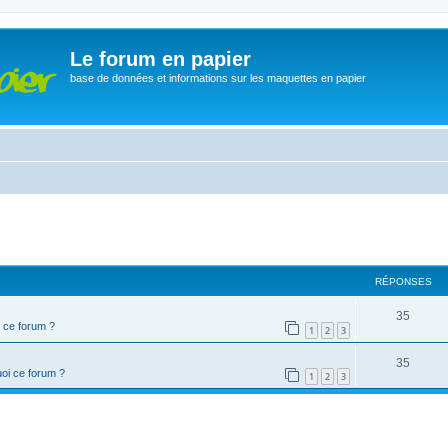
Le forum en papier
base de données et informations sur les maquettes en papier
che avancée
RÉPONSES
35
 ce forum ?
1
2
3
35
oi ce forum ?
1
2
3