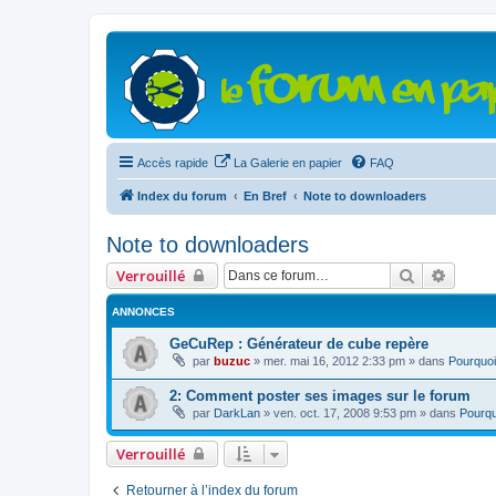
Accès rapide
La Galerie en papier
FAQ
Index du forum
En Bref
Note to downloaders
Note to downloaders
Rechercher
Recher
Verrouillé
ANNONCES
GeCuRep : Générateur de cube repère
par
buzuc
»
mer. mai 16, 2012 2:33 pm
» dans
Pourquoi
2: Comment poster ses images sur le forum
par
DarkLan
»
ven. oct. 17, 2008 9:53 pm
» dans
Pourqu
Verrouillé
Retourner à l’index du forum