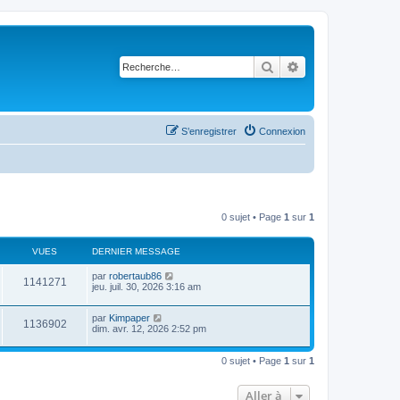
Rechercher
Recherche avancé
S’enregistrer
Connexion
0 sujet • Page
1
sur
1
VUES
DERNIER MESSAGE
par
robertaub86
1141271
jeu. juil. 30, 2026 3:16 am
par
Kimpaper
1136902
dim. avr. 12, 2026 2:52 pm
0 sujet • Page
1
sur
1
Aller à