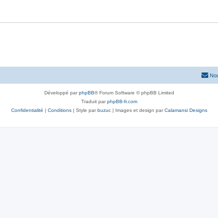
Nou
Développé par
phpBB
® Forum Software © phpBB Limited
Traduit par
phpBB-fr.com
Confidentialité
|
Conditions
| Style par
buzuc
| Images et design par
Calamansi Designs