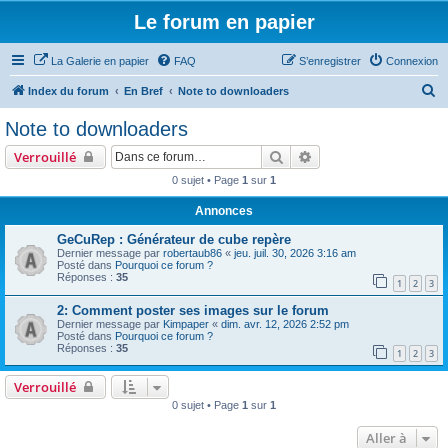
Le forum en papier
La Galerie en papier
FAQ
S’enregistrer
Connexion
R
Index du forum
En Bref
Note to downloaders
e
Note to downloaders
c
Rechercher
Recherche avancée
Verrouillé
h
0 sujet • Page
1
sur
1
e
Annonces
r
c
GeCuRep : Générateur de cube repère
Dernier message par
robertaub86
«
jeu. juil. 30, 2026 3:16 am
h
Posté dans
Pourquoi ce forum ?
Réponses :
35
e
1
2
3
r
2: Comment poster ses images sur le forum
Dernier message par
Kimpaper
«
dim. avr. 12, 2026 2:52 pm
Posté dans
Pourquoi ce forum ?
Réponses :
35
1
2
3
Verrouillé
0 sujet • Page
1
sur
1
Aller à