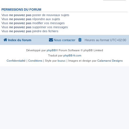
PERMISSIONS DU FORUM
Vous
ne pouvez pas
poster de nouveaux sujets
Vous
ne pouvez pas
répondre aux sujets
Vous
ne pouvez pas
modifier vos messages
Vous
ne pouvez pas
supprimer vos messages
Vous
ne pouvez pas
joindre des fichiers
Index du forum
Nous contacter
Heures au format
UTC+02:00
Développé par
phpBB
® Forum Software © phpBB Limited
Traduit par
phpBB-fr.com
Confidentialité
|
Conditions
| Style par
buzuc
| Images et design par
Calamansi Designs