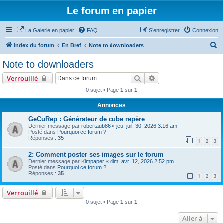
Le forum en papier
La Galerie en papier
FAQ
S’enregistrer
Connexion
R
Index du forum
En Bref
Note to downloaders
e
Note to downloaders
c
Rechercher
Recherche avancée
Verrouillé
h
0 sujet • Page
1
sur
1
e
Annonces
r
c
GeCuRep : Générateur de cube repère
Dernier message par
robertaub86
«
jeu. juil. 30, 2026 3:16 am
h
Posté dans
Pourquoi ce forum ?
Réponses :
35
e
1
2
3
r
2: Comment poster ses images sur le forum
Dernier message par
Kimpaper
«
dim. avr. 12, 2026 2:52 pm
Posté dans
Pourquoi ce forum ?
Réponses :
35
1
2
3
Verrouillé
0 sujet • Page
1
sur
1
Aller à