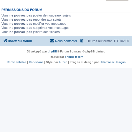
PERMISSIONS DU FORUM
Vous
ne pouvez pas
poster de nouveaux sujets
Vous
ne pouvez pas
répondre aux sujets
Vous
ne pouvez pas
modifier vos messages
Vous
ne pouvez pas
supprimer vos messages
Vous
ne pouvez pas
joindre des fichiers
Index du forum
Nous contacter
Heures au format
UTC+02:00
Développé par
phpBB
® Forum Software © phpBB Limited
Traduit par
phpBB-fr.com
Confidentialité
|
Conditions
| Style par
buzuc
| Images et design par
Calamansi Designs