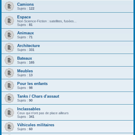
Camions
Sujets :
122
Espace
Non Science-Fiction : satellites, fusées...
Sujets :
81
Animaux
Sujets :
71
Architecture
Sujets :
331
Bateaux
Sujets :
165
Meubles
Sujets :
13
Pour les enfants
Sujets :
98
Tanks / Chars d'assaut
Sujets :
90
Inclassables
Ceux qui n'ont pas de place ailleurs
Sujets :
341
Véhicules militaires
Sujets :
60