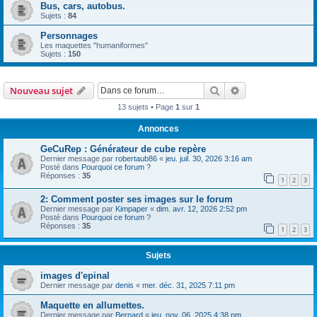
Bus, cars, autobus.
Sujets :
84
Personnages
Les maquettes "humaniformes"
Sujets :
150
Rechercher
Recherche avanc
Nouveau sujet
13 sujets • Page
1
sur
1
Annonces
GeCuRep : Générateur de cube repère
Dernier message par
robertaub86
«
jeu. juil. 30, 2026 3:16 am
Posté dans
Pourquoi ce forum ?
Réponses :
35
1
2
3
2: Comment poster ses images sur le forum
Dernier message par
Kimpaper
«
dim. avr. 12, 2026 2:52 pm
Posté dans
Pourquoi ce forum ?
Réponses :
35
1
2
3
Sujets
images d'epinal
Dernier message par
denis
«
mer. déc. 31, 2025 7:11 pm
Maquette en allumettes.
Dernier message par
Bernard
«
jeu. nov. 06, 2025 4:38 pm