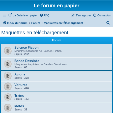
Le forum en papier
La Galerie en papier
FAQ
S’enregistrer
Connexion
R
Index du forum
Forum
Maquettes en téléchargement
e
Maquettes en téléchargement
c
Forum
h
e
Science-Fiction
Modèles individuels de Science-Fiction
r
Sujets :
232
c
Bande Dessinée
Maquettes inspirées de Bandes Dessinées
h
Sujets :
68
e
Avions
r
Sujets :
398
Voitures
Sujets :
470
Trains
Sujets :
113
Motos
Sujets :
37