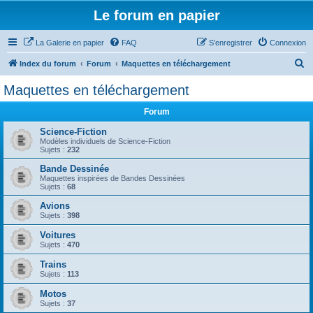
Le forum en papier
La Galerie en papier
FAQ
S’enregistrer
Connexion
R
Index du forum
Forum
Maquettes en téléchargement
e
Maquettes en téléchargement
c
Forum
h
e
Science-Fiction
Modèles individuels de Science-Fiction
r
Sujets :
232
c
Bande Dessinée
Maquettes inspirées de Bandes Dessinées
h
Sujets :
68
e
Avions
r
Sujets :
398
Voitures
Sujets :
470
Trains
Sujets :
113
Motos
Sujets :
37