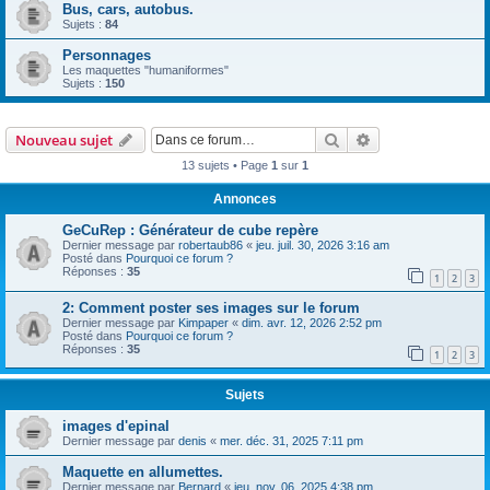
Bus, cars, autobus.
Sujets :
84
Personnages
Les maquettes "humaniformes"
Sujets :
150
Rechercher
Recherche avanc
Nouveau sujet
13 sujets • Page
1
sur
1
Annonces
GeCuRep : Générateur de cube repère
Dernier message par
robertaub86
«
jeu. juil. 30, 2026 3:16 am
Posté dans
Pourquoi ce forum ?
Réponses :
35
1
2
3
2: Comment poster ses images sur le forum
Dernier message par
Kimpaper
«
dim. avr. 12, 2026 2:52 pm
Posté dans
Pourquoi ce forum ?
Réponses :
35
1
2
3
Sujets
images d'epinal
Dernier message par
denis
«
mer. déc. 31, 2025 7:11 pm
Maquette en allumettes.
Dernier message par
Bernard
«
jeu. nov. 06, 2025 4:38 pm