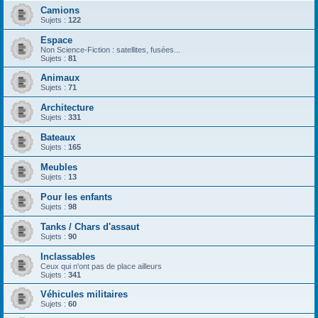
Camions
Sujets :
122
Espace
Non Science-Fiction : satellites, fusées...
Sujets :
81
Animaux
Sujets :
71
Architecture
Sujets :
331
Bateaux
Sujets :
165
Meubles
Sujets :
13
Pour les enfants
Sujets :
98
Tanks / Chars d'assaut
Sujets :
90
Inclassables
Ceux qui n'ont pas de place ailleurs
Sujets :
341
Véhicules militaires
Sujets :
60