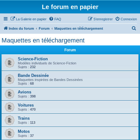
Le forum en papier
La Galerie en papier
FAQ
S’enregistrer
Connexion
R
Index du forum
Forum
Maquettes en téléchargement
e
Maquettes en téléchargement
c
Forum
h
e
Science-Fiction
Modèles individuels de Science-Fiction
r
Sujets :
232
c
Bande Dessinée
Maquettes inspirées de Bandes Dessinées
h
Sujets :
68
e
Avions
r
Sujets :
398
Voitures
Sujets :
470
Trains
Sujets :
113
Motos
Sujets :
37