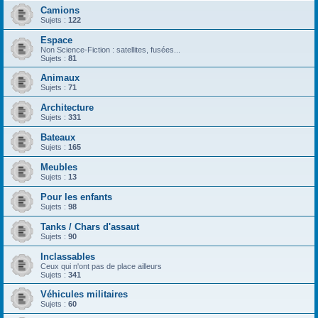
Camions
Sujets :
122
Espace
Non Science-Fiction : satellites, fusées...
Sujets :
81
Animaux
Sujets :
71
Architecture
Sujets :
331
Bateaux
Sujets :
165
Meubles
Sujets :
13
Pour les enfants
Sujets :
98
Tanks / Chars d'assaut
Sujets :
90
Inclassables
Ceux qui n'ont pas de place ailleurs
Sujets :
341
Véhicules militaires
Sujets :
60