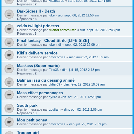
Dernier message par
Albactarus
«
sam. sept. 08, 2012 11:41 pm
Réponses :
2
DarkSiders II - Death
Dernier message par
juke
«
jeu. sept. 06, 2012 11:56 am
Réponses :
3
zelda twilight princess
Dernier message par
Michel cerfvoliste
«
dim. sept. 02, 2012 2:43 pm
Réponses :
3
Final fantasy - Cloud Strife [LIFE SIZE]
Dernier message par
juke
«
dim. sept. 02, 2012 12:09 pm
Kiki's delivery service
Dernier message par
cafecomics
«
mer. août 22, 2012 1:39 am
Maskass (Super mario)
Dernier message par
Fine33
«
dim. juil. 15, 2012 2:13 pm
Réponses :
2
Batman issu du dessing animé
Dernier message par
didier69
«
dim. févr. 12, 2012 10:59 am
Mass effect personnages
Dernier message par
cyrille
«
ven. oct. 21, 2011 12:29 pm
South park
Dernier message par
Louiliam
«
dim. oct. 02, 2011 2:06 pm
Réponses :
9
Mon petit poney
Dernier message par
cafecomics
«
ven. juil. 29, 2011 7:39 pm
Trooper girl