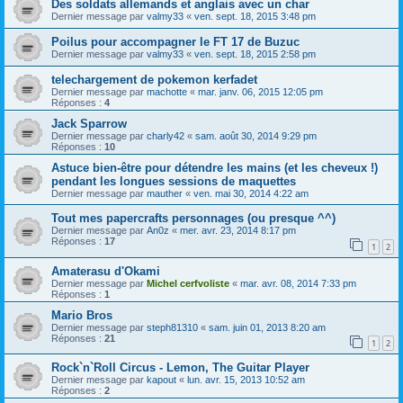
Des soldats allemands et anglais avec un char
Dernier message par
valmy33
«
ven. sept. 18, 2015 3:48 pm
Poilus pour accompagner le FT 17 de Buzuc
Dernier message par
valmy33
«
ven. sept. 18, 2015 2:58 pm
telechargement de pokemon kerfadet
Dernier message par
machotte
«
mar. janv. 06, 2015 12:05 pm
Réponses :
4
Jack Sparrow
Dernier message par
charly42
«
sam. août 30, 2014 9:29 pm
Réponses :
10
Astuce bien-être pour détendre les mains (et les cheveux !)
pendant les longues sessions de maquettes
Dernier message par
mauther
«
ven. mai 30, 2014 4:22 am
Tout mes papercrafts personnages (ou presque ^^)
Dernier message par
An0z
«
mer. avr. 23, 2014 8:17 pm
Réponses :
17
1
2
Amaterasu d'Okami
Dernier message par
Michel cerfvoliste
«
mar. avr. 08, 2014 7:33 pm
Réponses :
1
Mario Bros
Dernier message par
steph81310
«
sam. juin 01, 2013 8:20 am
Réponses :
21
1
2
Rock`n`Roll Circus - Lemon, The Guitar Player
Dernier message par
kapout
«
lun. avr. 15, 2013 10:52 am
Réponses :
2