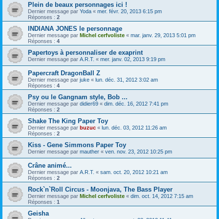
Plein de beaux personnages ici !
Dernier message par
Yoda
«
mer. févr. 20, 2013 6:15 pm
Réponses :
2
INDIANA JONES le personnage
Dernier message par
Michel cerfvoliste
«
mar. janv. 29, 2013 5:01 pm
Réponses :
4
Papertoys à personnaliser de exaprint
Dernier message par
A.R.T.
«
mer. janv. 02, 2013 9:19 pm
Papercraft DragonBall Z
Dernier message par
juke
«
lun. déc. 31, 2012 3:02 am
Réponses :
4
Psy ou le Gangnam style, Bob ...
Dernier message par
didier69
«
dim. déc. 16, 2012 7:41 pm
Réponses :
2
Shake The King Paper Toy
Dernier message par
buzuc
«
lun. déc. 03, 2012 11:26 am
Réponses :
2
Kiss - Gene Simmons Paper Toy
Dernier message par
mauther
«
ven. nov. 23, 2012 10:25 pm
Crâne animé...
Dernier message par
A.R.T.
«
sam. oct. 20, 2012 10:21 am
Réponses :
2
Rock`n`Roll Circus - Moonjava, The Bass Player
Dernier message par
Michel cerfvoliste
«
dim. oct. 14, 2012 7:15 am
Réponses :
1
Geisha