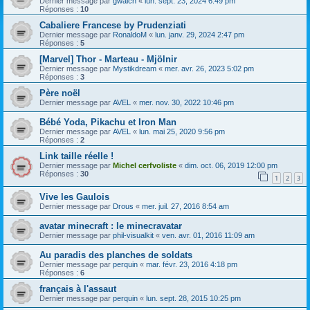
Dernier message par
gwalch
«
lun. sept. 23, 2024 6:49 pm
Réponses :
10
Cabaliere Francese by Prudenziati
Dernier message par
RonaldoM
«
lun. janv. 29, 2024 2:47 pm
Réponses :
5
[Marvel] Thor - Marteau - Mjölnir
Dernier message par
Mystikdream
«
mer. avr. 26, 2023 5:02 pm
Réponses :
3
Père noël
Dernier message par
AVEL
«
mer. nov. 30, 2022 10:46 pm
Bébé Yoda, Pikachu et Iron Man
Dernier message par
AVEL
«
lun. mai 25, 2020 9:56 pm
Réponses :
2
Link taille réelle !
Dernier message par
Michel cerfvoliste
«
dim. oct. 06, 2019 12:00 pm
Réponses :
30
1
2
3
Vive les Gaulois
Dernier message par
Drous
«
mer. juil. 27, 2016 8:54 am
avatar minecraft : le minecravatar
Dernier message par
phil-visualkit
«
ven. avr. 01, 2016 11:09 am
Au paradis des planches de soldats
Dernier message par
perquin
«
mar. févr. 23, 2016 4:18 pm
Réponses :
6
français à l'assaut
Dernier message par
perquin
«
lun. sept. 28, 2015 10:25 pm