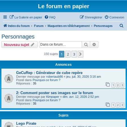
Le forum en papier
La Galerie en papier
FAQ
S’enregistrer
Connexion
R
Index du forum
Forum
Maquettes en téléchargement
Personnages
e
Personnages
c
Rechercher
Recherche avanc
Nouveau sujet
h
e
1
2
3
Suivante
150 sujets
r
Annonces
c
GeCuRep : Générateur de cube repère
h
Dernier message par
robertaub86
«
jeu. juil. 30, 2026 3:16 am
Posté dans
Pourquoi ce forum ?
e
Réponses :
35
1
2
3
r
2: Comment poster ses images sur le forum
Dernier message par
Kimpaper
«
dim. avr. 12, 2026 2:52 pm
Posté dans
Pourquoi ce forum ?
Réponses :
35
1
2
3
Sujets
Lego Pirate