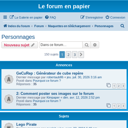
Le forum en papier
La Galerie en papier
FAQ
S’enregistrer
Connexion
R
Index du forum
Forum
Maquettes en téléchargement
Personnages
e
Personnages
c
Rechercher
Recherche avanc
Nouveau sujet
h
e
1
2
3
Suivante
150 sujets
r
Annonces
c
GeCuRep : Générateur de cube repère
h
Dernier message par
robertaub86
«
jeu. juil. 30, 2026 3:16 am
Posté dans
Pourquoi ce forum ?
e
Réponses :
35
1
2
3
r
2: Comment poster ses images sur le forum
Dernier message par
Kimpaper
«
dim. avr. 12, 2026 2:52 pm
Posté dans
Pourquoi ce forum ?
Réponses :
35
1
2
3
Sujets
Lego Pirate