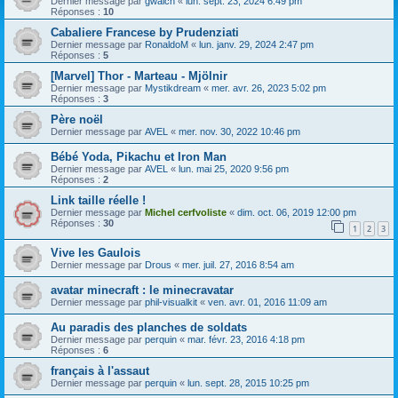
Dernier message par
gwalch
«
lun. sept. 23, 2024 6:49 pm
Réponses :
10
Cabaliere Francese by Prudenziati
Dernier message par
RonaldoM
«
lun. janv. 29, 2024 2:47 pm
Réponses :
5
[Marvel] Thor - Marteau - Mjölnir
Dernier message par
Mystikdream
«
mer. avr. 26, 2023 5:02 pm
Réponses :
3
Père noël
Dernier message par
AVEL
«
mer. nov. 30, 2022 10:46 pm
Bébé Yoda, Pikachu et Iron Man
Dernier message par
AVEL
«
lun. mai 25, 2020 9:56 pm
Réponses :
2
Link taille réelle !
Dernier message par
Michel cerfvoliste
«
dim. oct. 06, 2019 12:00 pm
Réponses :
30
1
2
3
Vive les Gaulois
Dernier message par
Drous
«
mer. juil. 27, 2016 8:54 am
avatar minecraft : le minecravatar
Dernier message par
phil-visualkit
«
ven. avr. 01, 2016 11:09 am
Au paradis des planches de soldats
Dernier message par
perquin
«
mar. févr. 23, 2016 4:18 pm
Réponses :
6
français à l'assaut
Dernier message par
perquin
«
lun. sept. 28, 2015 10:25 pm