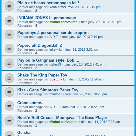
Plein de beaux personnages ici !
Dernier message par
Yoda
«
mer. févr. 20, 2013 6:15 pm
Réponses :
2
INDIANA JONES le personnage
Dernier message par
Michel cerfvoliste
«
mar. janv. 29, 2013 5:01 pm
Réponses :
4
Papertoys à personnaliser de exaprint
Dernier message par
A.R.T.
«
mer. janv. 02, 2013 9:19 pm
Papercraft DragonBall Z
Dernier message par
juke
«
lun. déc. 31, 2012 3:02 am
Réponses :
4
Psy ou le Gangnam style, Bob ...
Dernier message par
didier69
«
dim. déc. 16, 2012 7:41 pm
Réponses :
2
Shake The King Paper Toy
Dernier message par
buzuc
«
lun. déc. 03, 2012 11:26 am
Réponses :
2
Kiss - Gene Simmons Paper Toy
Dernier message par
mauther
«
ven. nov. 23, 2012 10:25 pm
Crâne animé...
Dernier message par
A.R.T.
«
sam. oct. 20, 2012 10:21 am
Réponses :
2
Rock`n`Roll Circus - Moonjava, The Bass Player
Dernier message par
Michel cerfvoliste
«
dim. oct. 14, 2012 7:15 am
Réponses :
1
Geisha