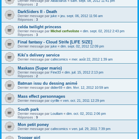
Dernier message par
Albactarus
«
sam. sept. 08, 2012 11:41 pm
Réponses :
2
DarkSiders II - Death
Dernier message par
juke
«
jeu. sept. 06, 2012 11:56 am
Réponses :
3
zelda twilight princess
Dernier message par
Michel cerfvoliste
«
dim. sept. 02, 2012 2:43 pm
Réponses :
3
Final fantasy - Cloud Strife [LIFE SIZE]
Dernier message par
juke
«
dim. sept. 02, 2012 12:09 pm
Kiki's delivery service
Dernier message par
cafecomics
«
mer. août 22, 2012 1:39 am
Maskass (Super mario)
Dernier message par
Fine33
«
dim. juil. 15, 2012 2:13 pm
Réponses :
2
Batman issu du dessing animé
Dernier message par
didier69
«
dim. févr. 12, 2012 10:59 am
Mass effect personnages
Dernier message par
cyrille
«
ven. oct. 21, 2011 12:29 pm
South park
Dernier message par
Louiliam
«
dim. oct. 02, 2011 2:06 pm
Réponses :
9
Mon petit poney
Dernier message par
cafecomics
«
ven. juil. 29, 2011 7:39 pm
Trooper girl