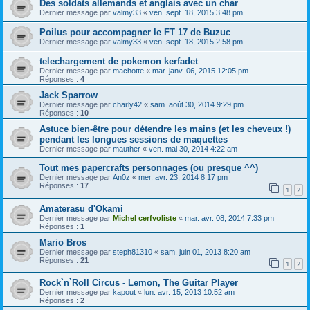
Des soldats allemands et anglais avec un char
Dernier message par
valmy33
«
ven. sept. 18, 2015 3:48 pm
Poilus pour accompagner le FT 17 de Buzuc
Dernier message par
valmy33
«
ven. sept. 18, 2015 2:58 pm
telechargement de pokemon kerfadet
Dernier message par
machotte
«
mar. janv. 06, 2015 12:05 pm
Réponses :
4
Jack Sparrow
Dernier message par
charly42
«
sam. août 30, 2014 9:29 pm
Réponses :
10
Astuce bien-être pour détendre les mains (et les cheveux !)
pendant les longues sessions de maquettes
Dernier message par
mauther
«
ven. mai 30, 2014 4:22 am
Tout mes papercrafts personnages (ou presque ^^)
Dernier message par
An0z
«
mer. avr. 23, 2014 8:17 pm
Réponses :
17
1
2
Amaterasu d'Okami
Dernier message par
Michel cerfvoliste
«
mar. avr. 08, 2014 7:33 pm
Réponses :
1
Mario Bros
Dernier message par
steph81310
«
sam. juin 01, 2013 8:20 am
Réponses :
21
1
2
Rock`n`Roll Circus - Lemon, The Guitar Player
Dernier message par
kapout
«
lun. avr. 15, 2013 10:52 am
Réponses :
2