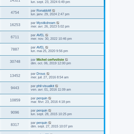
14521
lun. sept. 23, 2024 6:49 pm
par
RonaldoM
4754
lun. janv. 29, 2024 2:47 pm
par
Mystikdream
16253
mer. avr. 26, 2023 5:02 pm
par
AVEL
6711
mer. nov. 30, 2022 10:46 pm
par
AVEL
7887
lun. mai 25, 2020 9:56 pm
par
Michel cerfvoliste
30748
dim. oct. 06, 2019 12:00 pm
par
Drous
13452
mer. juil. 27, 2016 8:54 am
par
phil-visualkit
9443
ven. avr. 01, 2016 11:09 am
par
perquin
10859
mar. févr. 23, 2016 4:18 pm
par
perquin
9096
lun. sept. 28, 2015 10:25 pm
par
perquin
8317
dim. sept. 27, 2015 10:07 pm