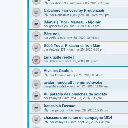
par
didier69
»
sam. mars 05, 2011 7:27 pm
Cabaliere Francese by Prudenziati
par
RonaldoM
»
jeu. janv. 18, 2024 7:48 pm
[Marvel] Thor - Marteau - Mjölnir
par
grifter38
»
jeu. juin 18, 2009 6:23 pm
Père noël
par
AVEL
»
mer. nov. 30, 2022 10:46 pm
Bébé Yoda, Pikachu et Iron Man
par
Antoine_DT
»
lun. mai 25, 2020 4:26 pm
Link taille réelle !
par
Jibo
»
ven. sept. 11, 2009 10:06 am
Vive les Gaulois
par
Drous
»
mer. juil. 27, 2016 8:54 am
avatar minecraft : le minecravatar
par
phil-visualkit
»
ven. avr. 01, 2016 11:09 am
Au paradis des planches de soldats
par
valmy33
»
dim. févr. 07, 2016 5:35 pm
français à l'assaut
par
perquin
»
lun. sept. 28, 2015 10:25 pm
chasseurs en tenue de campagne 1914
par
valmy33
»
sam. sept. 26, 2015 4:41 pm