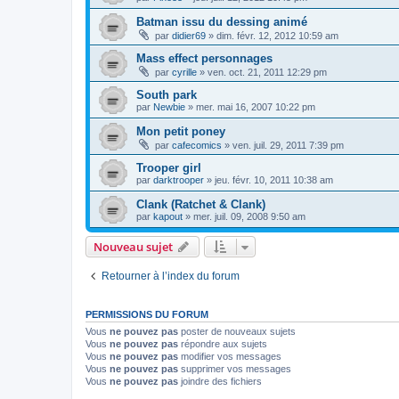
Batman issu du dessing animé
par
didier69
»
dim. févr. 12, 2012 10:59 am
Mass effect personnages
par
cyrille
»
ven. oct. 21, 2011 12:29 pm
South park
par
Newbie
»
mer. mai 16, 2007 10:22 pm
Mon petit poney
par
cafecomics
»
ven. juil. 29, 2011 7:39 pm
Trooper girl
par
darktrooper
»
jeu. févr. 10, 2011 10:38 am
Clank (Ratchet & Clank)
par
kapout
»
mer. juil. 09, 2008 9:50 am
Nouveau sujet
Retourner à l’index du forum
PERMISSIONS DU FORUM
Vous
ne pouvez pas
poster de nouveaux sujets
Vous
ne pouvez pas
répondre aux sujets
Vous
ne pouvez pas
modifier vos messages
Vous
ne pouvez pas
supprimer vos messages
Vous
ne pouvez pas
joindre des fichiers