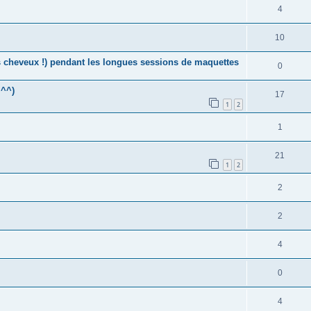
4
10
es cheveux !) pendant les longues sessions de maquettes
0
 ^^)
17
1
2
1
21
1
2
2
2
4
0
4