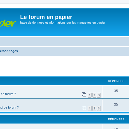
Le forum en papier
base de données et informations sur les maquettes en papier
ersonnages
cher
cherche avancée
RÉPONSES
35
 ce forum ?
1
2
3
35
oi ce forum ?
1
2
3
RÉPONSES