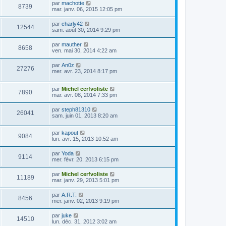
par
machotte
8739
mar. janv. 06, 2015 12:05 pm
par
charly42
12544
sam. août 30, 2014 9:29 pm
par
mauther
8658
ven. mai 30, 2014 4:22 am
par
An0z
27276
mer. avr. 23, 2014 8:17 pm
par
Michel cerfvoliste
7890
mar. avr. 08, 2014 7:33 pm
par
steph81310
26041
sam. juin 01, 2013 8:20 am
par
kapout
9084
lun. avr. 15, 2013 10:52 am
par
Yoda
9114
mer. févr. 20, 2013 6:15 pm
par
Michel cerfvoliste
11189
mar. janv. 29, 2013 5:01 pm
par
A.R.T.
8456
mer. janv. 02, 2013 9:19 pm
par
juke
14510
lun. déc. 31, 2012 3:02 am