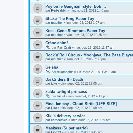
Psy ou le Gangnam style, Bob ...
par
Red-rabbit
»
mer. nov. 21, 2012 1:40 pm
Shake The King Paper Toy
par
mauther
»
lun. déc. 03, 2012 1:07 am
Kiss - Gene Simmons Paper Toy
par
mauther
»
ven. nov. 23, 2012 10:25 pm
Crâne animé...
par
Pat_Craft
»
mar. oct. 16, 2012 11:37 am
Rock`n`Roll Circus - Moonjava, The Bass Playe
par
mauther
»
sam. oct. 13, 2012 7:39 pm
Geisha
par
trucmachin
»
lun. mars 21, 2011 3:19 am
DarkSiders II - Death
par
juke
»
dim. sept. 02, 2012 12:05 pm
zelda twilight princess
par
tazjul
»
ven. août 24, 2012 4:12 pm
Final fantasy - Cloud Strife [LIFE SIZE]
par
juke
»
dim. sept. 02, 2012 12:09 pm
Kiki's delivery service
par
cafecomics
»
mer. août 22, 2012 1:39 am
Maskass (Super mario)
par
Fine33
»
jeu. juil. 12, 2012 10:45 pm