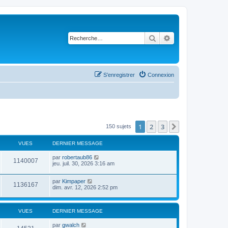
Rechercher
Recherche avancé
S’enregistrer
Connexion
1
2
3
Suivante
150 sujets
VUES
DERNIER MESSAGE
par
robertaub86
1140007
jeu. juil. 30, 2026 3:16 am
par
Kimpaper
1136167
dim. avr. 12, 2026 2:52 pm
VUES
DERNIER MESSAGE
par
gwalch