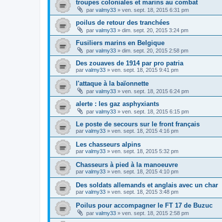
troupes coloniales et marins au combat
par
valmy33
»
ven. sept. 18, 2015 6:31 pm
poilus de retour des tranchées
par
valmy33
»
dim. sept. 20, 2015 3:24 pm
Fusiliers marins en Belgique
par
valmy33
»
dim. sept. 20, 2015 2:58 pm
Des zouaves de 1914 par pro patria
par
valmy33
»
ven. sept. 18, 2015 9:41 pm
l'attaque à la baïonnette
par
valmy33
»
ven. sept. 18, 2015 6:24 pm
alerte : les gaz asphyxiants
par
valmy33
»
ven. sept. 18, 2015 6:15 pm
Le poste de secours sur le front français
par
valmy33
»
ven. sept. 18, 2015 4:16 pm
Les chasseurs alpins
par
valmy33
»
ven. sept. 18, 2015 5:32 pm
Chasseurs à pied à la manoeuvre
par
valmy33
»
ven. sept. 18, 2015 4:10 pm
Des soldats allemands et anglais avec un char
par
valmy33
»
ven. sept. 18, 2015 3:48 pm
Poilus pour accompagner le FT 17 de Buzuc
par
valmy33
»
ven. sept. 18, 2015 2:58 pm