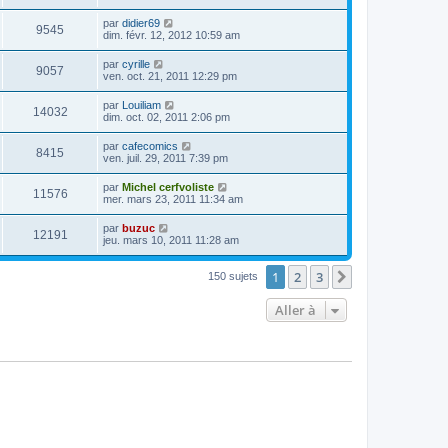
par
didier69
9545
dim. févr. 12, 2012 10:59 am
par
cyrille
9057
ven. oct. 21, 2011 12:29 pm
par
Louiliam
14032
dim. oct. 02, 2011 2:06 pm
par
cafecomics
8415
ven. juil. 29, 2011 7:39 pm
par
Michel cerfvoliste
11576
mer. mars 23, 2011 11:34 am
par
buzuc
12191
jeu. mars 10, 2011 11:28 am
1
2
3
Suivante
150 sujets
Aller à