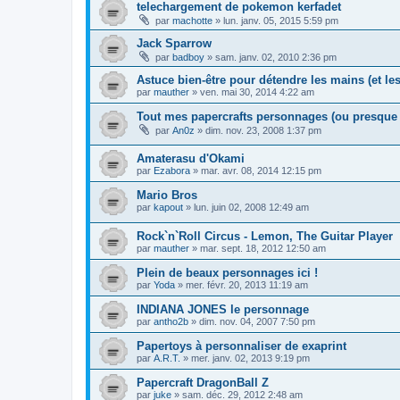
telechargement de pokemon kerfadet
par
machotte
»
lun. janv. 05, 2015 5:59 pm
Jack Sparrow
par
badboy
»
sam. janv. 02, 2010 2:36 pm
Astuce bien-être pour détendre les mains (et l
par
mauther
»
ven. mai 30, 2014 4:22 am
Tout mes papercrafts personnages (ou presque
par
An0z
»
dim. nov. 23, 2008 1:37 pm
Amaterasu d'Okami
par
Ezabora
»
mar. avr. 08, 2014 12:15 pm
Mario Bros
par
kapout
»
lun. juin 02, 2008 12:49 am
Rock`n`Roll Circus - Lemon, The Guitar Player
par
mauther
»
mar. sept. 18, 2012 12:50 am
Plein de beaux personnages ici !
par
Yoda
»
mer. févr. 20, 2013 11:19 am
INDIANA JONES le personnage
par
antho2b
»
dim. nov. 04, 2007 7:50 pm
Papertoys à personnaliser de exaprint
par
A.R.T.
»
mer. janv. 02, 2013 9:19 pm
Papercraft DragonBall Z
par
juke
»
sam. déc. 29, 2012 2:48 am