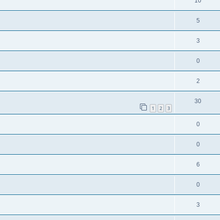
10
5
3
0
2
30
1
2
3
0
0
6
0
3