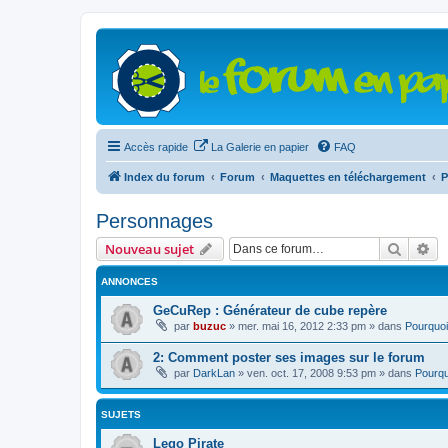
Accès rapide
La Galerie en papier
FAQ
Index du forum
Forum
Maquettes en téléchargement
P
Personnages
Recher
Re
Nouveau sujet
ANNONCES
GeCuRep : Générateur de cube repère
par
buzuc
»
mer. mai 16, 2012 2:33 pm
» dans
Pourquoi
2: Comment poster ses images sur le forum
par
DarkLan
»
ven. oct. 17, 2008 9:53 pm
» dans
Pourqu
SUJETS
Lego Pirate