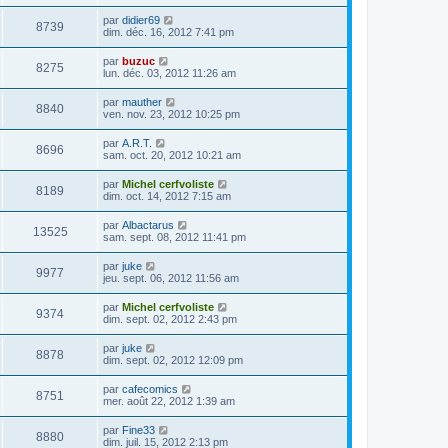
par
didier69
8739
dim. déc. 16, 2012 7:41 pm
par
buzuc
8275
lun. déc. 03, 2012 11:26 am
par
mauther
8840
ven. nov. 23, 2012 10:25 pm
par
A.R.T.
8696
sam. oct. 20, 2012 10:21 am
par
Michel cerfvoliste
8189
dim. oct. 14, 2012 7:15 am
par
Albactarus
13525
sam. sept. 08, 2012 11:41 pm
par
juke
9977
jeu. sept. 06, 2012 11:56 am
par
Michel cerfvoliste
9374
dim. sept. 02, 2012 2:43 pm
par
juke
8878
dim. sept. 02, 2012 12:09 pm
par
cafecomics
8751
mer. août 22, 2012 1:39 am
par
Fine33
8880
dim. juil. 15, 2012 2:13 pm