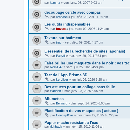
par
jeanma
»
ven. janv. 05, 2007 9:03 am
decoupage cercle avec compas
par
arobase
»
jeu. déc. 29, 2011 1:14 pm
Les outils indispensables
par
buzuc
»
jeu. mars 02, 2006 11:24 am
Texture sur batiment
par
trac
»
ven. déc. 09, 2011 4:17 pm
L’essentiel de la recherche de sites japonais(
par
Papyfil
»
mar. nov. 29, 2011 7:31 pm
Faire briller une maquette dans le noir : vos t
par
RemiP47
»
sam. juil. 25, 2026 4:24 pm
Test de l'App Prisma 3D
par
keroliver
»
lun. juil. 06, 2026 3:28 am
Des astuces pour un collage sans faille
par
Hadrien
»
mar. janv. 28, 2025 8:05 am
Allumettes
par
Bernard
»
dim. sept. 14, 2025 6:08 pm
Plastification de vos maquettes ( astuce )
par
ConceptCar
»
mer. mars 12, 2025 10:22 pm
Papier maché resistant à l'eau
par
righback
»
lun. févr. 15, 2010 11:04 am