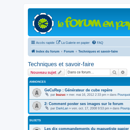
Accès rapide
La Galerie en papier
FAQ
Index du forum
Forum
Techniques et savoir-faire
Techniques et savoir-faire
Recher
Re
Nouveau sujet
ANNONCES
GeCuRep : Générateur de cube repère
par
buzuc
»
mer. mai 16, 2012 2:33 pm
» dans
Pourquoi
2: Comment poster ses images sur le forum
par
DarkLan
»
ven. oct. 17, 2008 9:53 pm
» dans
Pourqu
SUJETS
Les dix commandements du maquetiste papier