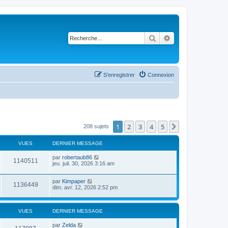
Rechercher
Recherche avancé
S’enregistrer
Connexion
1
2
3
4
5
Suivante
208 sujets
VUES
DERNIER MESSAGE
par
robertaub86
1140511
jeu. juil. 30, 2026 3:16 am
par
Kimpaper
1136449
dim. avr. 12, 2026 2:52 pm
VUES
DERNIER MESSAGE
par
Zelda