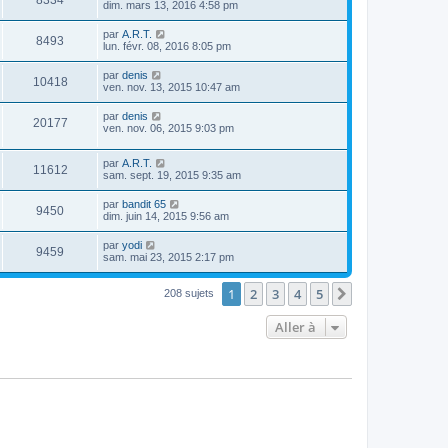
8334
dim. mars 13, 2016 4:58 pm
par
A.R.T.
8493
lun. févr. 08, 2016 8:05 pm
par
denis
10418
ven. nov. 13, 2015 10:47 am
par
denis
20177
ven. nov. 06, 2015 9:03 pm
par
A.R.T.
11612
sam. sept. 19, 2015 9:35 am
par
bandit 65
9450
dim. juin 14, 2015 9:56 am
par
yodi
9459
sam. mai 23, 2015 2:17 pm
1
2
3
4
5
Suivante
208 sujets
Aller à