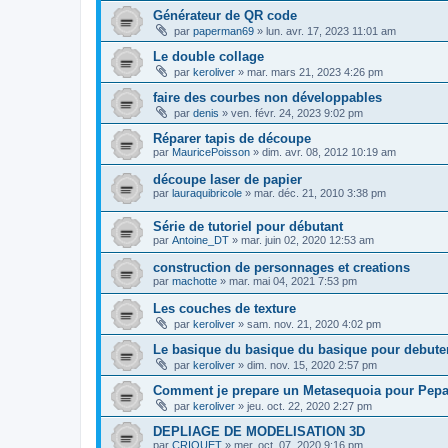
Générateur de QR code
par
paperman69
»
lun. avr. 17, 2023 11:01 am
Le double collage
par
keroliver
»
mar. mars 21, 2023 4:26 pm
faire des courbes non développables
par
denis
»
ven. févr. 24, 2023 9:02 pm
Réparer tapis de découpe
par
MauricePoisson
»
dim. avr. 08, 2012 10:19 am
découpe laser de papier
par
lauraquibricole
»
mar. déc. 21, 2010 3:38 pm
Série de tutoriel pour débutant
par
Antoine_DT
»
mar. juin 02, 2020 12:53 am
construction de personnages et creations
par
machotte
»
mar. mai 04, 2021 7:53 pm
Les couches de texture
par
keroliver
»
sam. nov. 21, 2020 4:02 pm
Le basique du basique du basique pour debute
par
keroliver
»
dim. nov. 15, 2020 2:57 pm
Comment je prepare un Metasequoia pour Pep
par
keroliver
»
jeu. oct. 22, 2020 2:27 pm
DEPLIAGE DE MODELISATION 3D
par
CRIQUET
»
mer. oct. 07, 2020 9:16 pm