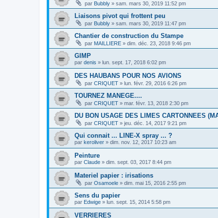
par
Bubbly
»
sam. mars 30, 2019 11:52 pm
Liaisons pivot qui frottent peu
par
Bubbly
»
sam. mars 30, 2019 11:47 pm
Chantier de construction du Stampe
par
MAILLIERE
»
dim. déc. 23, 2018 9:46 pm
GIMP
par
denis
»
lun. sept. 17, 2018 6:02 pm
DES HAUBANS POUR NOS AVIONS
par
CRIQUET
»
lun. févr. 29, 2016 6:26 pm
TOURNEZ MANEGE....
par
CRIQUET
»
mar. févr. 13, 2018 2:30 pm
DU BON USAGE DES LIMES CARTONNEES (M
par
CRIQUET
»
jeu. déc. 14, 2017 9:21 pm
Qui connait ... LINE-X spray ... ?
par
keroliver
»
dim. nov. 12, 2017 10:23 am
Peinture
par
Claude
»
dim. sept. 03, 2017 8:44 pm
Materiel papier : irisations
par
Osamoele
»
dim. mai 15, 2016 2:55 pm
Sens du papier
par
Edwige
»
lun. sept. 15, 2014 5:58 pm
VERRIERES