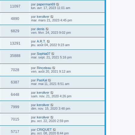
par
paperman69
11097
lun. avr. 17, 2023 11:01 am
par
keroliver
4890
mar. mars 21, 2023 4:45 pm
par
denis
6829
ven. févr. 24, 2023 9:02 pm
par
A.R.T.
13291
jeu. août 04, 2022 9:23 am
par
Sophia07
35888
mar. sept. 21, 2021 5:16 pm
par
Rinceleau
7028
ven. août 20, 2021 9:12 am
par
PasKal
6387
mar. mai 11, 2021 8:51 am
par
keroliver
6448
sam. nov. 21, 2020 4:26 pm
par
keroliver
7999
dim. nov. 15, 2020 3:48 pm
par
keroliver
7015
jeu. oct. 22, 2020 2:59 pm
par
CRIQUET
5717
jeu. oct. 08, 2020 8:44 pm