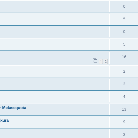
0
5
0
5
16
1
2
2
2
4
r Metasequoia
13
akura
9
2