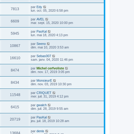
par
Edy
7813
lun. oct. 05, 2020 6:58 pm
par
AVEL
6609
mar. sept. 15, 2020 10:00 pm
par
PasKal
5945
lun. mai 18, 2020 4:13 pm
par
Seeno
10867
dim. mai 10, 2020 3:53 am
par
Sebas007
16610
sam. janv. 04, 2020 11:46 pm
par
Michel cerfvoliste
8474
dim. nov. 17, 2019 3:05 pm
par
MonsieurE
8434
dim. nov. 03, 2019 10:30 pm
par
CRIQUET
11548
mer. juil. 31, 2019 4:12 pm
par
gwalch
6415
dim. juil. 28, 2019 9:55 am
par
PasKal
20719
jeu. juil. 18, 2019 10:28 am
par
denis
13684