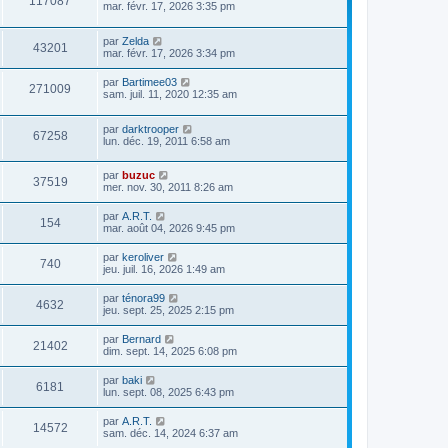
117087
mar. févr. 17, 2026 3:35 pm
par
Zelda
43201
mar. févr. 17, 2026 3:34 pm
par
Bartimee03
271009
sam. juil. 11, 2020 12:35 am
par
darktrooper
67258
lun. déc. 19, 2011 6:58 am
par
buzuc
37519
mer. nov. 30, 2011 8:26 am
par
A.R.T.
154
mar. août 04, 2026 9:45 pm
par
keroliver
740
jeu. juil. 16, 2026 1:49 am
par
ténora99
4632
jeu. sept. 25, 2025 2:15 pm
par
Bernard
21402
dim. sept. 14, 2025 6:08 pm
par
baki
6181
lun. sept. 08, 2025 6:43 pm
par
A.R.T.
14572
sam. déc. 14, 2024 6:37 am