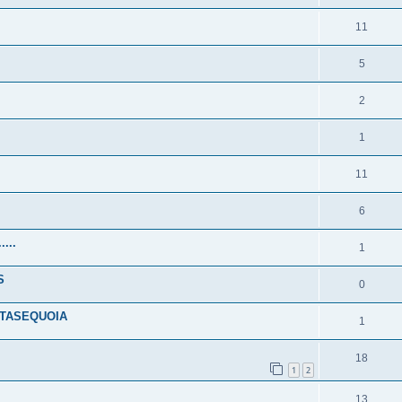
11
5
2
1
11
6
...
1
S
0
ETASEQUOIA
1
18
1
2
13