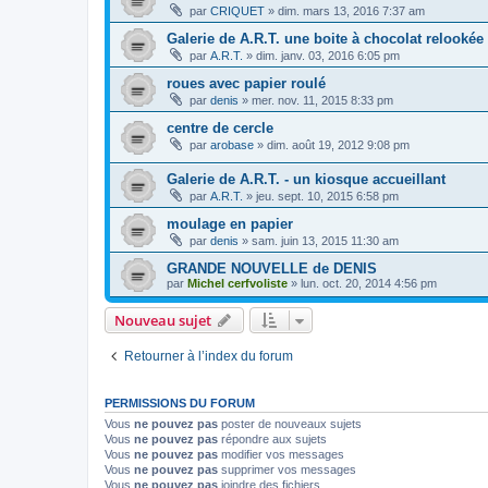
par
CRIQUET
»
dim. mars 13, 2016 7:37 am
Galerie de A.R.T. une boite à chocolat relookée
par
A.R.T.
»
dim. janv. 03, 2016 6:05 pm
roues avec papier roulé
par
denis
»
mer. nov. 11, 2015 8:33 pm
centre de cercle
par
arobase
»
dim. août 19, 2012 9:08 pm
Galerie de A.R.T. - un kiosque accueillant
par
A.R.T.
»
jeu. sept. 10, 2015 6:58 pm
moulage en papier
par
denis
»
sam. juin 13, 2015 11:30 am
GRANDE NOUVELLE de DENIS
par
Michel cerfvoliste
»
lun. oct. 20, 2014 4:56 pm
Nouveau sujet
Retourner à l’index du forum
PERMISSIONS DU FORUM
Vous
ne pouvez pas
poster de nouveaux sujets
Vous
ne pouvez pas
répondre aux sujets
Vous
ne pouvez pas
modifier vos messages
Vous
ne pouvez pas
supprimer vos messages
Vous
ne pouvez pas
joindre des fichiers