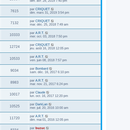
dim. avr. 28, 2019 7:40 pm
par
CRIQUET
7615
dim. mars 31, 2019 3:54 pm
par
CRIQUET
7132
mar. déc. 25, 2018 7:49 am
par
A.R.T.
10333
mer. oct. 03, 2018 7:50 pm
par
CRIQUET
12724
jeu. août 16, 2018 12:05 pm
par
A.R.T.
10533
ven. juin 08, 2018 7:57 pm
par
Bombard
9034
sam. déc. 16, 2017 6:10 pm
par
A.R.T.
8983
mar. nov. 21, 2017 6:24 pm
par
Claude
10017
lun. oct. 16, 2017 12:20 pm
par
DarkLan
10525
mer. juil. 20, 2016 10:00 am
par
A.R.T.
11720
dim. mai 01, 2016 12:05 pm
par
buzuc