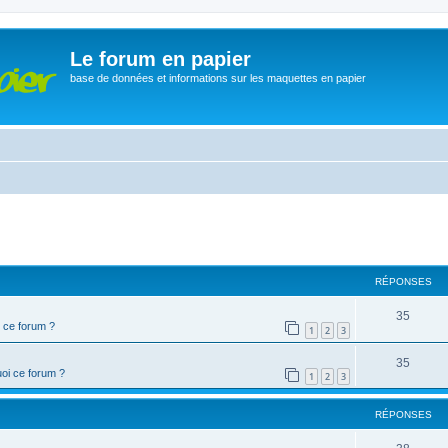
Le forum en papier
base de données et informations sur les maquettes en papier
cher
cherche avancée
RÉPONSES
35
 ce forum ?
1
2
3
35
oi ce forum ?
1
2
3
RÉPONSES