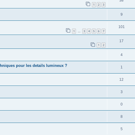
38
1
2
3
9
101
1
3
4
5
6
7
…
17
1
2
4
echniques pour les details lumineux ?
1
12
3
0
8
5