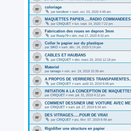
coloriage
par
keroliver
»
sam. oct. 03, 2020 4:48 am
MAQUETTES PAPIER.....RADIO COMMANDEES
par
CRIQUET
»
lun. sept. 14, 2020 7:22 pm
Fabrication des roues en depron 3mm
par
Rusty79
»
dim. mai 17, 2020 8:32 pm
Coller le papier sur du plastique
par
SIKO
»
sam. déc. 14, 2019 5:14 pm
CABLES ET HAUBANS
par
CRIQUET
»
dim. mars 20, 2016 12:18 pm
Materiel
par
tamago
»
ven. avr. 19, 2019 10:39 am
A PROPOS DE VERRIERES TRANSPARENTES...
par
CRIQUET
»
sam. août 10, 2019 6:06 pm
INITIATION A LA CONCEPTION DE MAQUETTE
par
CRIQUET
»
mer. juil. 31, 2019 4:12 pm
COMMENT DESSINER UNE VOITURE AVEC M
par
CRIQUET
»
sam. juil. 27, 2019 6:34 am
DES VITRAGES.....POUR DE VRAI!
par
CRIQUET
»
jeu. févr. 07, 2019 8:49 am
Rigidifier une structure en papier