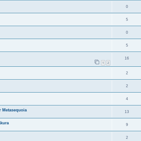
0
5
0
5
16
1
2
2
2
4
r Metasequoia
13
akura
9
2