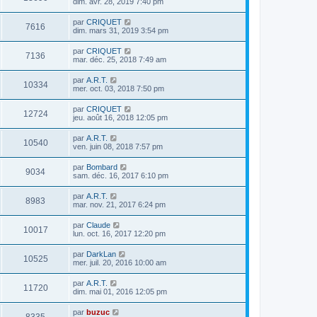
dim. avr. 28, 2019 7:40 pm
par
CRIQUET
7616
dim. mars 31, 2019 3:54 pm
par
CRIQUET
7136
mar. déc. 25, 2018 7:49 am
par
A.R.T.
10334
mer. oct. 03, 2018 7:50 pm
par
CRIQUET
12724
jeu. août 16, 2018 12:05 pm
par
A.R.T.
10540
ven. juin 08, 2018 7:57 pm
par
Bombard
9034
sam. déc. 16, 2017 6:10 pm
par
A.R.T.
8983
mar. nov. 21, 2017 6:24 pm
par
Claude
10017
lun. oct. 16, 2017 12:20 pm
par
DarkLan
10525
mer. juil. 20, 2016 10:00 am
par
A.R.T.
11720
dim. mai 01, 2016 12:05 pm
par
buzuc