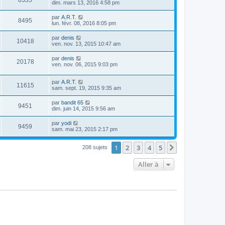
8335
dim. mars 13, 2016 4:58 pm
par
A.R.T.
8495
lun. févr. 08, 2016 8:05 pm
par
denis
10418
ven. nov. 13, 2015 10:47 am
par
denis
20178
ven. nov. 06, 2015 9:03 pm
par
A.R.T.
11615
sam. sept. 19, 2015 9:35 am
par
bandit 65
9451
dim. juin 14, 2015 9:56 am
par
yodi
9459
sam. mai 23, 2015 2:17 pm
1
2
3
4
5
Suivante
208 sujets
Aller à