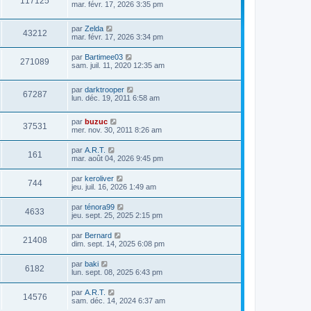
117125
mar. févr. 17, 2026 3:35 pm
par
Zelda
43212
mar. févr. 17, 2026 3:34 pm
par
Bartimee03
271089
sam. juil. 11, 2020 12:35 am
par
darktrooper
67287
lun. déc. 19, 2011 6:58 am
par
buzuc
37531
mer. nov. 30, 2011 8:26 am
par
A.R.T.
161
mar. août 04, 2026 9:45 pm
par
keroliver
744
jeu. juil. 16, 2026 1:49 am
par
ténora99
4633
jeu. sept. 25, 2025 2:15 pm
par
Bernard
21408
dim. sept. 14, 2025 6:08 pm
par
baki
6182
lun. sept. 08, 2025 6:43 pm
par
A.R.T.
14576
sam. déc. 14, 2024 6:37 am