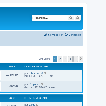
Rechercher
Recherche avancé
S’enregistrer
Connexion
1
2
3
4
5
Suivante
208 sujets
VUES
DERNIER MESSAGE
par
robertaub86
1140749
jeu. juil. 30, 2026 3:16 am
par
Kimpaper
1136608
dim. avr. 12, 2026 2:52 pm
VUES
DERNIER MESSAGE
par
Zelda