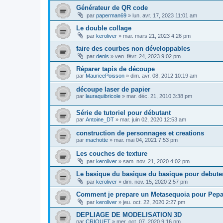
Générateur de QR code
par
paperman69
»
lun. avr. 17, 2023 11:01 am
Le double collage
par
keroliver
»
mar. mars 21, 2023 4:26 pm
faire des courbes non développables
par
denis
»
ven. févr. 24, 2023 9:02 pm
Réparer tapis de découpe
par
MauricePoisson
»
dim. avr. 08, 2012 10:19 am
découpe laser de papier
par
lauraquibricole
»
mar. déc. 21, 2010 3:38 pm
Série de tutoriel pour débutant
par
Antoine_DT
»
mar. juin 02, 2020 12:53 am
construction de personnages et creations
par
machotte
»
mar. mai 04, 2021 7:53 pm
Les couches de texture
par
keroliver
»
sam. nov. 21, 2020 4:02 pm
Le basique du basique du basique pour debute
par
keroliver
»
dim. nov. 15, 2020 2:57 pm
Comment je prepare un Metasequoia pour Pep
par
keroliver
»
jeu. oct. 22, 2020 2:27 pm
DEPLIAGE DE MODELISATION 3D
par
CRIQUET
»
mer. oct. 07, 2020 9:16 pm