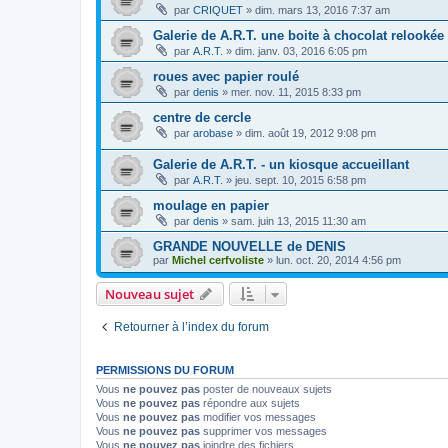
par
CRIQUET
»
dim. mars 13, 2016 7:37 am
Galerie de A.R.T. une boite à chocolat relookée
par
A.R.T.
»
dim. janv. 03, 2016 6:05 pm
roues avec papier roulé
par
denis
»
mer. nov. 11, 2015 8:33 pm
centre de cercle
par
arobase
»
dim. août 19, 2012 9:08 pm
Galerie de A.R.T. - un kiosque accueillant
par
A.R.T.
»
jeu. sept. 10, 2015 6:58 pm
moulage en papier
par
denis
»
sam. juin 13, 2015 11:30 am
GRANDE NOUVELLE de DENIS
par
Michel cerfvoliste
»
lun. oct. 20, 2014 4:56 pm
Nouveau sujet
Retourner à l’index du forum
PERMISSIONS DU FORUM
Vous
ne pouvez pas
poster de nouveaux sujets
Vous
ne pouvez pas
répondre aux sujets
Vous
ne pouvez pas
modifier vos messages
Vous
ne pouvez pas
supprimer vos messages
Vous
ne pouvez pas
joindre des fichiers