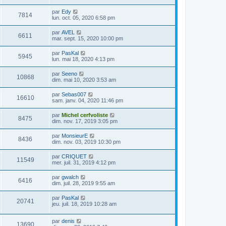
par
Edy
7814
lun. oct. 05, 2020 6:58 pm
par
AVEL
6611
mar. sept. 15, 2020 10:00 pm
par
PasKal
5945
lun. mai 18, 2020 4:13 pm
par
Seeno
10868
dim. mai 10, 2020 3:53 am
par
Sebas007
16610
sam. janv. 04, 2020 11:46 pm
par
Michel cerfvoliste
8475
dim. nov. 17, 2019 3:05 pm
par
MonsieurE
8436
dim. nov. 03, 2019 10:30 pm
par
CRIQUET
11549
mer. juil. 31, 2019 4:12 pm
par
gwalch
6416
dim. juil. 28, 2019 9:55 am
par
PasKal
20741
jeu. juil. 18, 2019 10:28 am
par
denis
13690