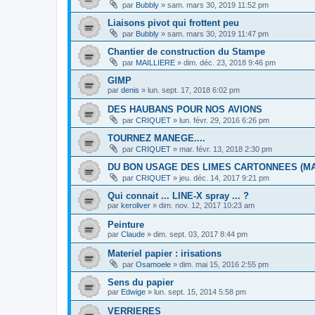
par
Bubbly
»
sam. mars 30, 2019 11:52 pm
Liaisons pivot qui frottent peu
par
Bubbly
»
sam. mars 30, 2019 11:47 pm
Chantier de construction du Stampe
par
MAILLIERE
»
dim. déc. 23, 2018 9:46 pm
GIMP
par
denis
»
lun. sept. 17, 2018 6:02 pm
DES HAUBANS POUR NOS AVIONS
par
CRIQUET
»
lun. févr. 29, 2016 6:26 pm
TOURNEZ MANEGE....
par
CRIQUET
»
mar. févr. 13, 2018 2:30 pm
DU BON USAGE DES LIMES CARTONNEES (M
par
CRIQUET
»
jeu. déc. 14, 2017 9:21 pm
Qui connait ... LINE-X spray ... ?
par
keroliver
»
dim. nov. 12, 2017 10:23 am
Peinture
par
Claude
»
dim. sept. 03, 2017 8:44 pm
Materiel papier : irisations
par
Osamoele
»
dim. mai 15, 2016 2:55 pm
Sens du papier
par
Edwige
»
lun. sept. 15, 2014 5:58 pm
VERRIERES