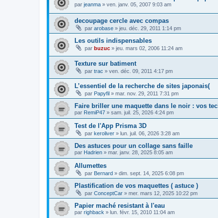
par
jeanma
»
ven. janv. 05, 2007 9:03 am
decoupage cercle avec compas
par
arobase
»
jeu. déc. 29, 2011 1:14 pm
Les outils indispensables
par
buzuc
»
jeu. mars 02, 2006 11:24 am
Texture sur batiment
par
trac
»
ven. déc. 09, 2011 4:17 pm
L’essentiel de la recherche de sites japonais(
par
Papyfil
»
mar. nov. 29, 2011 7:31 pm
Faire briller une maquette dans le noir : vos t
par
RemiP47
»
sam. juil. 25, 2026 4:24 pm
Test de l'App Prisma 3D
par
keroliver
»
lun. juil. 06, 2026 3:28 am
Des astuces pour un collage sans faille
par
Hadrien
»
mar. janv. 28, 2025 8:05 am
Allumettes
par
Bernard
»
dim. sept. 14, 2025 6:08 pm
Plastification de vos maquettes ( astuce )
par
ConceptCar
»
mer. mars 12, 2025 10:22 pm
Papier maché resistant à l'eau
par
righback
»
lun. févr. 15, 2010 11:04 am