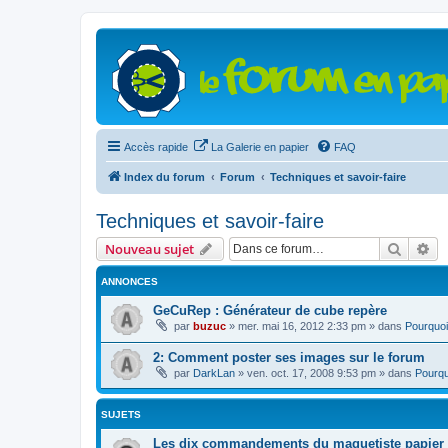
Accès rapide
La Galerie en papier
FAQ
Index du forum
Forum
Techniques et savoir-faire
Techniques et savoir-faire
Recher
Re
Nouveau sujet
ANNONCES
GeCuRep : Générateur de cube repère
par
buzuc
»
mer. mai 16, 2012 2:33 pm
» dans
Pourquoi
2: Comment poster ses images sur le forum
par
DarkLan
»
ven. oct. 17, 2008 9:53 pm
» dans
Pourqu
SUJETS
Les dix commandements du maquetiste papier