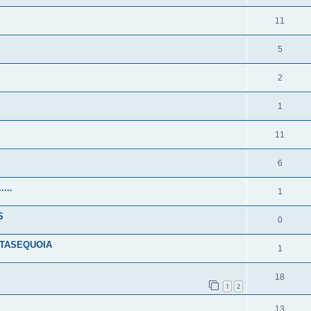
11
5
2
1
11
6
...
1
S
0
ETASEQUOIA
1
18
1
2
13