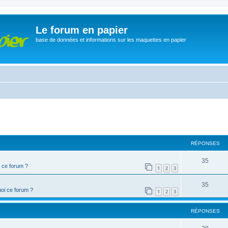
Le forum en papier
base de données et informations sur les maquettes en papier
cher
cherche avancée
RÉPONSES
35
 ce forum ?
1
2
3
35
oi ce forum ?
1
2
3
RÉPONSES