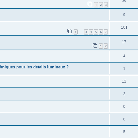
38
1
2
3
9
101
1
3
4
5
6
7
…
17
1
2
4
echniques pour les details lumineux ?
1
12
3
0
8
5