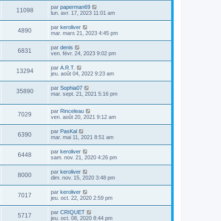
par
paperman69
11098
lun. avr. 17, 2023 11:01 am
par
keroliver
4890
mar. mars 21, 2023 4:45 pm
par
denis
6831
ven. févr. 24, 2023 9:02 pm
par
A.R.T.
13294
jeu. août 04, 2022 9:23 am
par
Sophia07
35890
mar. sept. 21, 2021 5:16 pm
par
Rinceleau
7029
ven. août 20, 2021 9:12 am
par
PasKal
6390
mar. mai 11, 2021 8:51 am
par
keroliver
6448
sam. nov. 21, 2020 4:26 pm
par
keroliver
8000
dim. nov. 15, 2020 3:48 pm
par
keroliver
7017
jeu. oct. 22, 2020 2:59 pm
par
CRIQUET
5717
jeu. oct. 08, 2020 8:44 pm