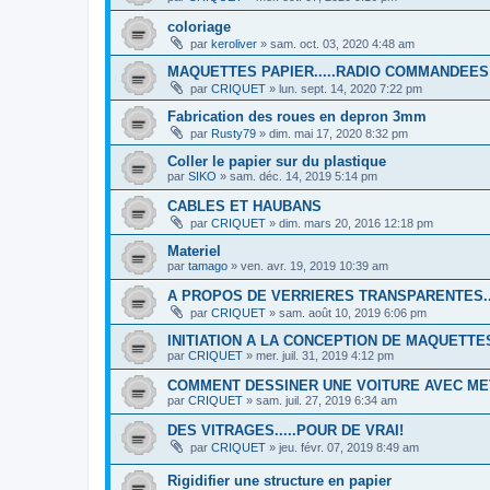
coloriage
par
keroliver
»
sam. oct. 03, 2020 4:48 am
MAQUETTES PAPIER.....RADIO COMMANDEES
par
CRIQUET
»
lun. sept. 14, 2020 7:22 pm
Fabrication des roues en depron 3mm
par
Rusty79
»
dim. mai 17, 2020 8:32 pm
Coller le papier sur du plastique
par
SIKO
»
sam. déc. 14, 2019 5:14 pm
CABLES ET HAUBANS
par
CRIQUET
»
dim. mars 20, 2016 12:18 pm
Materiel
par
tamago
»
ven. avr. 19, 2019 10:39 am
A PROPOS DE VERRIERES TRANSPARENTES...
par
CRIQUET
»
sam. août 10, 2019 6:06 pm
INITIATION A LA CONCEPTION DE MAQUETTE
par
CRIQUET
»
mer. juil. 31, 2019 4:12 pm
COMMENT DESSINER UNE VOITURE AVEC M
par
CRIQUET
»
sam. juil. 27, 2019 6:34 am
DES VITRAGES.....POUR DE VRAI!
par
CRIQUET
»
jeu. févr. 07, 2019 8:49 am
Rigidifier une structure en papier