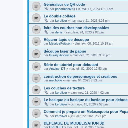
Générateur de QR code
par
paperman69
»
lun. avr. 17, 2023 11:01 am
Le double collage
par
keroliver
»
mar. mars 21, 2023 4:26 pm
faire des courbes non développables
par
denis
»
ven. févr. 24, 2023 9:02 pm
Réparer tapis de découpe
par
MauricePoisson
»
dim. avr. 08, 2012 10:19 am
découpe laser de papier
par
lauraquibricole
»
mar. déc. 21, 2010 3:38 pm
Série de tutoriel pour débutant
par
Antoine_DT
»
mar. juin 02, 2020 12:53 am
construction de personnages et creations
par
machotte
»
mar. mai 04, 2021 7:53 pm
Les couches de texture
par
keroliver
»
sam. nov. 21, 2020 4:02 pm
Le basique du basique du basique pour debute
par
keroliver
»
dim. nov. 15, 2020 2:57 pm
Comment je prepare un Metasequoia pour Pep
par
keroliver
»
jeu. oct. 22, 2020 2:27 pm
DEPLIAGE DE MODELISATION 3D
par
CRIQUET
»
mer. oct. 07, 2020 9:16 pm