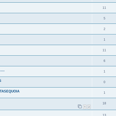
11
5
2
1
11
6
...
1
S
0
ETASEQUOIA
1
18
1
2
13