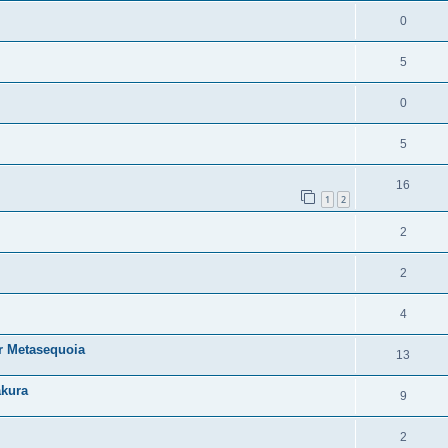
0
5
0
5
16
1
2
2
2
4
r Metasequoia
13
akura
9
2