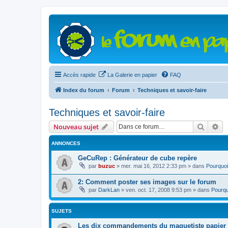
Accès rapide
La Galerie en papier
FAQ
Index du forum
Forum
Techniques et savoir-faire
Techniques et savoir-faire
Recher
Re
Nouveau sujet
ANNONCES
GeCuRep : Générateur de cube repère
par
buzuc
»
mer. mai 16, 2012 2:33 pm
» dans
Pourquoi
2: Comment poster ses images sur le forum
par
DarkLan
»
ven. oct. 17, 2008 9:53 pm
» dans
Pourqu
SUJETS
Les dix commandements du maquetiste papier