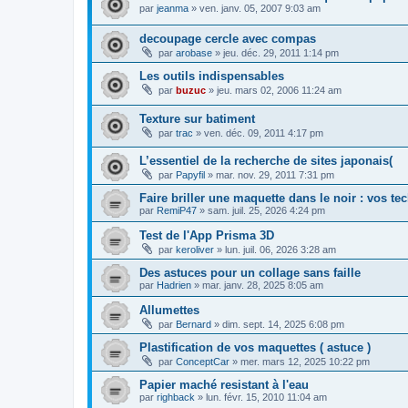
par
jeanma
»
ven. janv. 05, 2007 9:03 am
decoupage cercle avec compas
par
arobase
»
jeu. déc. 29, 2011 1:14 pm
Les outils indispensables
par
buzuc
»
jeu. mars 02, 2006 11:24 am
Texture sur batiment
par
trac
»
ven. déc. 09, 2011 4:17 pm
L’essentiel de la recherche de sites japonais(
par
Papyfil
»
mar. nov. 29, 2011 7:31 pm
Faire briller une maquette dans le noir : vos t
par
RemiP47
»
sam. juil. 25, 2026 4:24 pm
Test de l'App Prisma 3D
par
keroliver
»
lun. juil. 06, 2026 3:28 am
Des astuces pour un collage sans faille
par
Hadrien
»
mar. janv. 28, 2025 8:05 am
Allumettes
par
Bernard
»
dim. sept. 14, 2025 6:08 pm
Plastification de vos maquettes ( astuce )
par
ConceptCar
»
mer. mars 12, 2025 10:22 pm
Papier maché resistant à l'eau
par
righback
»
lun. févr. 15, 2010 11:04 am