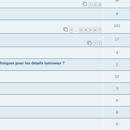
38
1
2
3
9
101
1
3
4
5
6
7
…
17
1
2
4
echniques pour les details lumineux ?
1
12
3
0
8
5