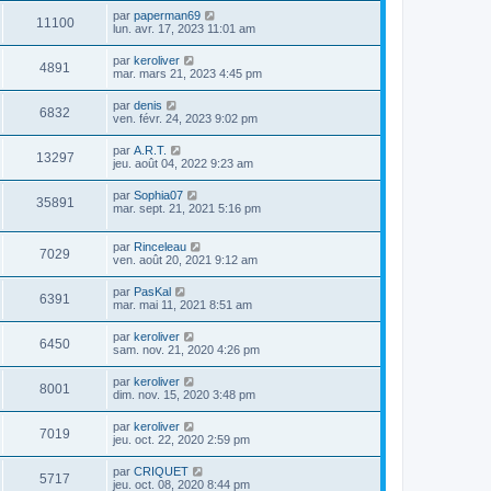
par
paperman69
11100
lun. avr. 17, 2023 11:01 am
par
keroliver
4891
mar. mars 21, 2023 4:45 pm
par
denis
6832
ven. févr. 24, 2023 9:02 pm
par
A.R.T.
13297
jeu. août 04, 2022 9:23 am
par
Sophia07
35891
mar. sept. 21, 2021 5:16 pm
par
Rinceleau
7029
ven. août 20, 2021 9:12 am
par
PasKal
6391
mar. mai 11, 2021 8:51 am
par
keroliver
6450
sam. nov. 21, 2020 4:26 pm
par
keroliver
8001
dim. nov. 15, 2020 3:48 pm
par
keroliver
7019
jeu. oct. 22, 2020 2:59 pm
par
CRIQUET
5717
jeu. oct. 08, 2020 8:44 pm