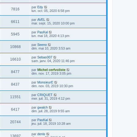
par
Edy
7816
lun. oct. 05, 2020 6:58 pm
par
AVEL
6611
mar. sept. 15, 2020 10:00 pm
par
PasKal
5945
lun. mai 18, 2020 4:13 pm
par
Seeno
10868
dim. mai 10, 2020 3:53 am
par
Sebas007
16610
sam. janv. 04, 2020 11:46 pm
par
Michel cerfvoliste
8477
dim. nov. 17, 2019 3:05 pm
par
MonsieurE
8437
dim. nov. 03, 2019 10:30 pm
par
CRIQUET
11551
mer. juil. 31, 2019 4:12 pm
par
gwalch
6417
dim. juil. 28, 2019 9:55 am
par
PasKal
20744
jeu. juil. 18, 2019 10:28 am
par
denis
13697