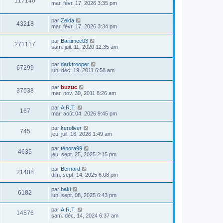
117140
mar. févr. 17, 2026 3:35 pm
par
Zelda
43218
mar. févr. 17, 2026 3:34 pm
par
Bartimee03
271117
sam. juil. 11, 2020 12:35 am
par
darktrooper
67299
lun. déc. 19, 2011 6:58 am
par
buzuc
37538
mer. nov. 30, 2011 8:26 am
par
A.R.T.
167
mar. août 04, 2026 9:45 pm
par
keroliver
745
jeu. juil. 16, 2026 1:49 am
par
ténora99
4635
jeu. sept. 25, 2025 2:15 pm
par
Bernard
21408
dim. sept. 14, 2025 6:08 pm
par
baki
6182
lun. sept. 08, 2025 6:43 pm
par
A.R.T.
14576
sam. déc. 14, 2024 6:37 am