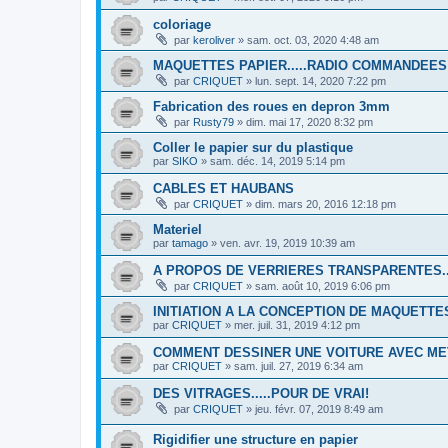
coloriage
par
keroliver
»
sam. oct. 03, 2020 4:48 am
MAQUETTES PAPIER.....RADIO COMMANDEES
par
CRIQUET
»
lun. sept. 14, 2020 7:22 pm
Fabrication des roues en depron 3mm
par
Rusty79
»
dim. mai 17, 2020 8:32 pm
Coller le papier sur du plastique
par
SIKO
»
sam. déc. 14, 2019 5:14 pm
CABLES ET HAUBANS
par
CRIQUET
»
dim. mars 20, 2016 12:18 pm
Materiel
par
tamago
»
ven. avr. 19, 2019 10:39 am
A PROPOS DE VERRIERES TRANSPARENTES...
par
CRIQUET
»
sam. août 10, 2019 6:06 pm
INITIATION A LA CONCEPTION DE MAQUETTE
par
CRIQUET
»
mer. juil. 31, 2019 4:12 pm
COMMENT DESSINER UNE VOITURE AVEC M
par
CRIQUET
»
sam. juil. 27, 2019 6:34 am
DES VITRAGES.....POUR DE VRAI!
par
CRIQUET
»
jeu. févr. 07, 2019 8:49 am
Rigidifier une structure en papier