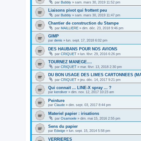
par
Bubbly
»
sam. mars 30, 2019 11:52 pm
Liaisons pivot qui frottent peu
par
Bubbly
»
sam. mars 30, 2019 11:47 pm
Chantier de construction du Stampe
par
MAILLIERE
»
dim. déc. 23, 2018 9:46 pm
GIMP
par
denis
»
lun. sept. 17, 2018 6:02 pm
DES HAUBANS POUR NOS AVIONS
par
CRIQUET
»
lun. févr. 29, 2016 6:26 pm
TOURNEZ MANEGE....
par
CRIQUET
»
mar. févr. 13, 2018 2:30 pm
DU BON USAGE DES LIMES CARTONNEES (M
par
CRIQUET
»
jeu. déc. 14, 2017 9:21 pm
Qui connait ... LINE-X spray ... ?
par
keroliver
»
dim. nov. 12, 2017 10:23 am
Peinture
par
Claude
»
dim. sept. 03, 2017 8:44 pm
Materiel papier : irisations
par
Osamoele
»
dim. mai 15, 2016 2:55 pm
Sens du papier
par
Edwige
»
lun. sept. 15, 2014 5:58 pm
VERRIERES