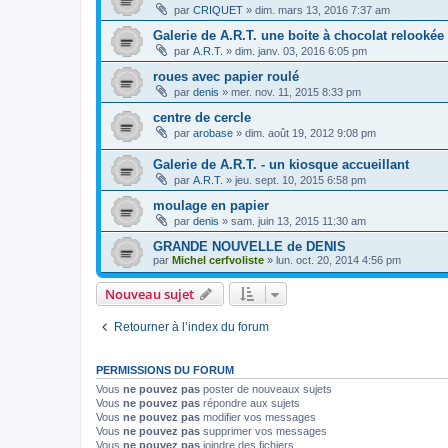
par
CRIQUET
»
dim. mars 13, 2016 7:37 am
Galerie de A.R.T. une boite à chocolat relookée
par
A.R.T.
»
dim. janv. 03, 2016 6:05 pm
roues avec papier roulé
par
denis
»
mer. nov. 11, 2015 8:33 pm
centre de cercle
par
arobase
»
dim. août 19, 2012 9:08 pm
Galerie de A.R.T. - un kiosque accueillant
par
A.R.T.
»
jeu. sept. 10, 2015 6:58 pm
moulage en papier
par
denis
»
sam. juin 13, 2015 11:30 am
GRANDE NOUVELLE de DENIS
par
Michel cerfvoliste
»
lun. oct. 20, 2014 4:56 pm
Nouveau sujet
Retourner à l’index du forum
PERMISSIONS DU FORUM
Vous
ne pouvez pas
poster de nouveaux sujets
Vous
ne pouvez pas
répondre aux sujets
Vous
ne pouvez pas
modifier vos messages
Vous
ne pouvez pas
supprimer vos messages
Vous
ne pouvez pas
joindre des fichiers