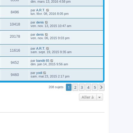
8336
dim. mars 13, 2016 4:58 pm
par
A.R.T.
8496
lun. févr. 08, 2016 8:05 pm
par
denis
10418
ven. nov. 13, 2015 10:47 am
par
denis
20178
ven. nov. 06, 2015 9:03 pm
par
A.R.T.
11616
sam. sept. 19, 2015 9:35 am
par
bandit 65
9452
dim. juin 14, 2015 9:56 am
par
yodi
9460
sam. mai 23, 2015 2:17 pm
1
2
3
4
5
Suivante
208 sujets
Aller à