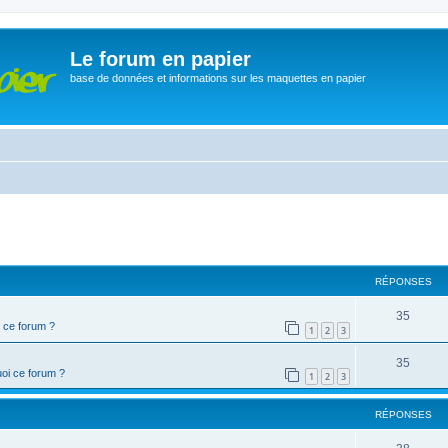
Le forum en papier
base de données et informations sur les maquettes en papier
cher
cherche avancée
RÉPONSES
35
 ce forum ?
1
2
3
35
oi ce forum ?
1
2
3
RÉPONSES