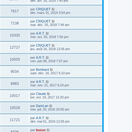
dim. avr. 28, 2019 7:40 pm
par
CRIQUET
7617
dim. mars 31, 2019 3:54 pm
par
CRIQUET
7138
mar. déc. 25, 2018 7:49 am
par
A.R.T.
10335
mer. oct. 03, 2018 7:50 pm
par
CRIQUET
12727
jeu. août 16, 2018 12:05 pm
par
A.R.T.
10555
ven. juin 08, 2018 7:57 pm
par
Bombard
9034
sam. déc. 16, 2017 6:10 pm
par
A.R.T.
8983
mar. nov. 21, 2017 6:24 pm
par
Claude
10017
lun. oct. 16, 2017 12:20 pm
par
DarkLan
10526
mer. juil. 20, 2016 10:00 am
par
A.R.T.
11721
dim. mai 01, 2016 12:05 pm
par
buzuc