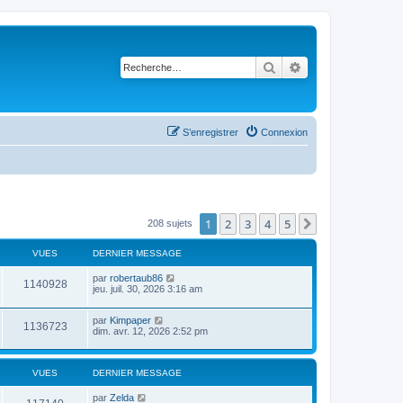
Rechercher
Recherche avancé
S’enregistrer
Connexion
1
2
3
4
5
Suivante
208 sujets
VUES
DERNIER MESSAGE
par
robertaub86
1140928
jeu. juil. 30, 2026 3:16 am
par
Kimpaper
1136723
dim. avr. 12, 2026 2:52 pm
VUES
DERNIER MESSAGE
par
Zelda