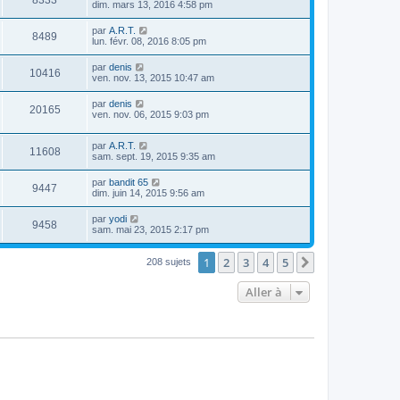
8333
dim. mars 13, 2016 4:58 pm
par
A.R.T.
8489
lun. févr. 08, 2016 8:05 pm
par
denis
10416
ven. nov. 13, 2015 10:47 am
par
denis
20165
ven. nov. 06, 2015 9:03 pm
par
A.R.T.
11608
sam. sept. 19, 2015 9:35 am
par
bandit 65
9447
dim. juin 14, 2015 9:56 am
par
yodi
9458
sam. mai 23, 2015 2:17 pm
1
2
3
4
5
Suivante
208 sujets
Aller à