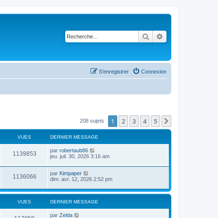
Rechercher
Recherche avancé
S’enregistrer
Connexion
1
2
3
4
5
Suivante
208 sujets
VUES
DERNIER MESSAGE
par
robertaub86
1139853
jeu. juil. 30, 2026 3:16 am
par
Kimpaper
1136066
dim. avr. 12, 2026 2:52 pm
VUES
DERNIER MESSAGE
par
Zelda