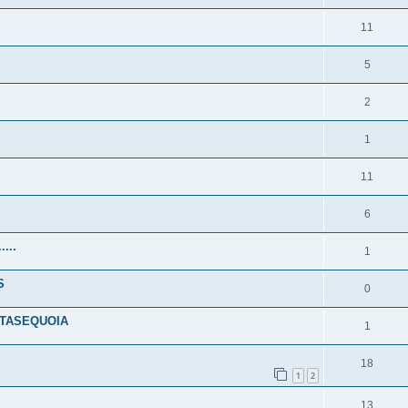
11
5
2
1
11
6
...
1
S
0
ETASEQUOIA
1
18
1
2
13