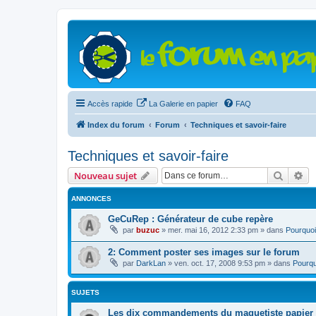
Accès rapide
La Galerie en papier
FAQ
Index du forum
Forum
Techniques et savoir-faire
Techniques et savoir-faire
Recher
Re
Nouveau sujet
ANNONCES
GeCuRep : Générateur de cube repère
par
buzuc
»
mer. mai 16, 2012 2:33 pm
» dans
Pourquoi
2: Comment poster ses images sur le forum
par
DarkLan
»
ven. oct. 17, 2008 9:53 pm
» dans
Pourqu
SUJETS
Les dix commandements du maquetiste papier