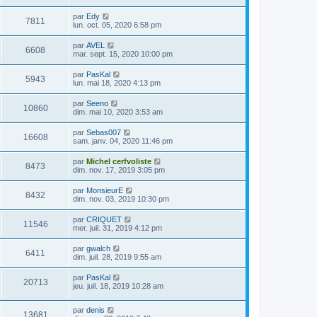
par
Edy
7811
lun. oct. 05, 2020 6:58 pm
par
AVEL
6608
mar. sept. 15, 2020 10:00 pm
par
PasKal
5943
lun. mai 18, 2020 4:13 pm
par
Seeno
10860
dim. mai 10, 2020 3:53 am
par
Sebas007
16608
sam. janv. 04, 2020 11:46 pm
par
Michel cerfvoliste
8473
dim. nov. 17, 2019 3:05 pm
par
MonsieurE
8432
dim. nov. 03, 2019 10:30 pm
par
CRIQUET
11546
mer. juil. 31, 2019 4:12 pm
par
gwalch
6411
dim. juil. 28, 2019 9:55 am
par
PasKal
20713
jeu. juil. 18, 2019 10:28 am
par
denis
13681