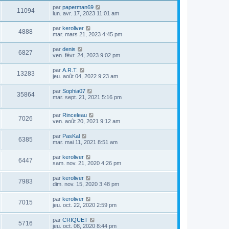
par
paperman69
11094
lun. avr. 17, 2023 11:01 am
par
keroliver
4888
mar. mars 21, 2023 4:45 pm
par
denis
6827
ven. févr. 24, 2023 9:02 pm
par
A.R.T.
13283
jeu. août 04, 2022 9:23 am
par
Sophia07
35864
mar. sept. 21, 2021 5:16 pm
par
Rinceleau
7026
ven. août 20, 2021 9:12 am
par
PasKal
6385
mar. mai 11, 2021 8:51 am
par
keroliver
6447
sam. nov. 21, 2020 4:26 pm
par
keroliver
7983
dim. nov. 15, 2020 3:48 pm
par
keroliver
7015
jeu. oct. 22, 2020 2:59 pm
par
CRIQUET
5716
jeu. oct. 08, 2020 8:44 pm