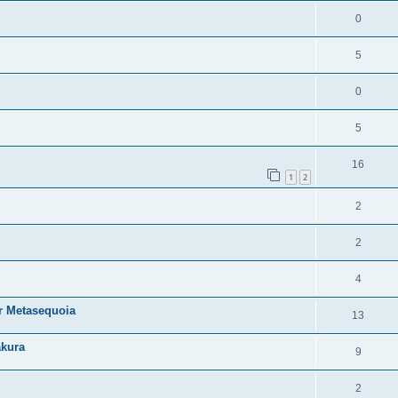
0
5
0
5
16
1
2
2
2
4
r Metasequoia
13
akura
9
2