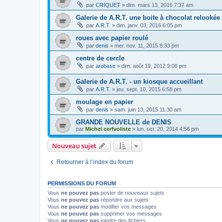
par
CRIQUET
»
dim. mars 13, 2016 7:37 am
Galerie de A.R.T. une boite à chocolat relookée
par
A.R.T.
»
dim. janv. 03, 2016 6:05 pm
roues avec papier roulé
par
denis
»
mer. nov. 11, 2015 8:33 pm
centre de cercle
par
arobase
»
dim. août 19, 2012 9:08 pm
Galerie de A.R.T. - un kiosque accueillant
par
A.R.T.
»
jeu. sept. 10, 2015 6:58 pm
moulage en papier
par
denis
»
sam. juin 13, 2015 11:30 am
GRANDE NOUVELLE de DENIS
par
Michel cerfvoliste
»
lun. oct. 20, 2014 4:56 pm
Nouveau sujet
Retourner à l’index du forum
PERMISSIONS DU FORUM
Vous
ne pouvez pas
poster de nouveaux sujets
Vous
ne pouvez pas
répondre aux sujets
Vous
ne pouvez pas
modifier vos messages
Vous
ne pouvez pas
supprimer vos messages
Vous
ne pouvez pas
joindre des fichiers