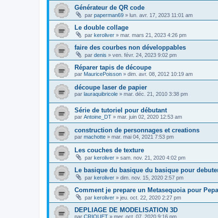
Générateur de QR code
par
paperman69
»
lun. avr. 17, 2023 11:01 am
Le double collage
par
keroliver
»
mar. mars 21, 2023 4:26 pm
faire des courbes non développables
par
denis
»
ven. févr. 24, 2023 9:02 pm
Réparer tapis de découpe
par
MauricePoisson
»
dim. avr. 08, 2012 10:19 am
découpe laser de papier
par
lauraquibricole
»
mar. déc. 21, 2010 3:38 pm
Série de tutoriel pour débutant
par
Antoine_DT
»
mar. juin 02, 2020 12:53 am
construction de personnages et creations
par
machotte
»
mar. mai 04, 2021 7:53 pm
Les couches de texture
par
keroliver
»
sam. nov. 21, 2020 4:02 pm
Le basique du basique du basique pour debute
par
keroliver
»
dim. nov. 15, 2020 2:57 pm
Comment je prepare un Metasequoia pour Pep
par
keroliver
»
jeu. oct. 22, 2020 2:27 pm
DEPLIAGE DE MODELISATION 3D
par
CRIQUET
»
mer. oct. 07, 2020 9:16 pm