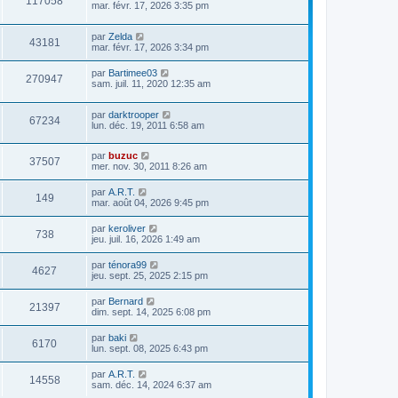
117058
mar. févr. 17, 2026 3:35 pm
par
Zelda
43181
mar. févr. 17, 2026 3:34 pm
par
Bartimee03
270947
sam. juil. 11, 2020 12:35 am
par
darktrooper
67234
lun. déc. 19, 2011 6:58 am
par
buzuc
37507
mer. nov. 30, 2011 8:26 am
par
A.R.T.
149
mar. août 04, 2026 9:45 pm
par
keroliver
738
jeu. juil. 16, 2026 1:49 am
par
ténora99
4627
jeu. sept. 25, 2025 2:15 pm
par
Bernard
21397
dim. sept. 14, 2025 6:08 pm
par
baki
6170
lun. sept. 08, 2025 6:43 pm
par
A.R.T.
14558
sam. déc. 14, 2024 6:37 am