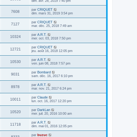
dim. avr. 28, 2019 7:40 pm
par
CRIQUET
7608
dim. mars 31, 2019 3:54 pm
par
CRIQUET
7127
mar. déc. 25, 2018 7:49 am
par
A.R.T.
10324
mer. oct. 03, 2018 7:50 pm
par
CRIQUET
12721
jeu. août 16, 2018 12:05 pm
par
A.R.T.
10530
ven. juin 08, 2018 7:57 pm
par
Bombard
9031
sam. déc. 16, 2017 6:10 pm
par
A.R.T.
8978
mar. nov. 21, 2017 6:24 pm
par
Claude
10011
lun. oct. 16, 2017 12:20 pm
par
DarkLan
10520
mer. juil. 20, 2016 10:00 am
par
A.R.T.
11718
dim. mai 01, 2016 12:05 pm
par
buzuc