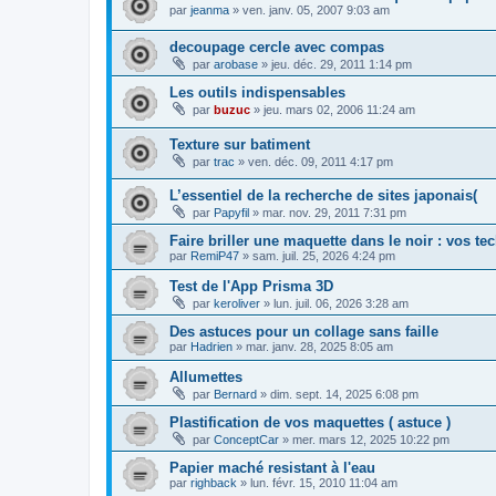
par
jeanma
»
ven. janv. 05, 2007 9:03 am
decoupage cercle avec compas
par
arobase
»
jeu. déc. 29, 2011 1:14 pm
Les outils indispensables
par
buzuc
»
jeu. mars 02, 2006 11:24 am
Texture sur batiment
par
trac
»
ven. déc. 09, 2011 4:17 pm
L’essentiel de la recherche de sites japonais(
par
Papyfil
»
mar. nov. 29, 2011 7:31 pm
Faire briller une maquette dans le noir : vos t
par
RemiP47
»
sam. juil. 25, 2026 4:24 pm
Test de l'App Prisma 3D
par
keroliver
»
lun. juil. 06, 2026 3:28 am
Des astuces pour un collage sans faille
par
Hadrien
»
mar. janv. 28, 2025 8:05 am
Allumettes
par
Bernard
»
dim. sept. 14, 2025 6:08 pm
Plastification de vos maquettes ( astuce )
par
ConceptCar
»
mer. mars 12, 2025 10:22 pm
Papier maché resistant à l'eau
par
righback
»
lun. févr. 15, 2010 11:04 am