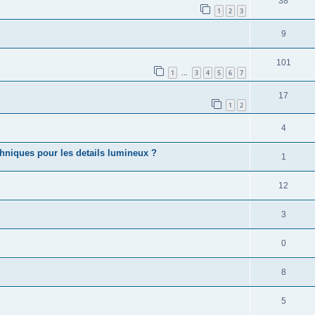
38
1
2
3
9
101
1
3
4
5
6
7
…
17
1
2
4
echniques pour les details lumineux ?
1
12
3
0
8
5