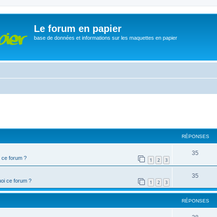
Le forum en papier
base de données et informations sur les maquettes en papier
cher
cherche avancée
RÉPONSES
35
 ce forum ?
1
2
3
35
oi ce forum ?
1
2
3
RÉPONSES