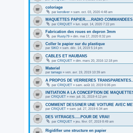
coloriage
par
keroliver
»
sam. oct. 03, 2020 4:48 am
MAQUETTES PAPIER.....RADIO COMMANDEES
par
CRIQUET
»
lun. sept. 14, 2020 7:22 pm
Fabrication des roues en depron 3mm
par
Rusty79
»
dim. mai 17, 2020 8:32 pm
Coller le papier sur du plastique
par
SIKO
»
sam. déc. 14, 2019 5:14 pm
CABLES ET HAUBANS
par
CRIQUET
»
dim. mars 20, 2016 12:18 pm
Materiel
par
tamago
»
ven. avr. 19, 2019 10:39 am
A PROPOS DE VERRIERES TRANSPARENTES...
par
CRIQUET
»
sam. août 10, 2019 6:06 pm
INITIATION A LA CONCEPTION DE MAQUETTE
par
CRIQUET
»
mer. juil. 31, 2019 4:12 pm
COMMENT DESSINER UNE VOITURE AVEC M
par
CRIQUET
»
sam. juil. 27, 2019 6:34 am
DES VITRAGES.....POUR DE VRAI!
par
CRIQUET
»
jeu. févr. 07, 2019 8:49 am
Rigidifier une structure en papier