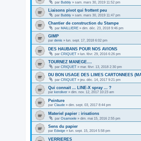
par
Bubbly
»
sam. mars 30, 2019 11:52 pm
Liaisons pivot qui frottent peu
par
Bubbly
»
sam. mars 30, 2019 11:47 pm
Chantier de construction du Stampe
par
MAILLIERE
»
dim. déc. 23, 2018 9:46 pm
GIMP
par
denis
»
lun. sept. 17, 2018 6:02 pm
DES HAUBANS POUR NOS AVIONS
par
CRIQUET
»
lun. févr. 29, 2016 6:26 pm
TOURNEZ MANEGE....
par
CRIQUET
»
mar. févr. 13, 2018 2:30 pm
DU BON USAGE DES LIMES CARTONNEES (M
par
CRIQUET
»
jeu. déc. 14, 2017 9:21 pm
Qui connait ... LINE-X spray ... ?
par
keroliver
»
dim. nov. 12, 2017 10:23 am
Peinture
par
Claude
»
dim. sept. 03, 2017 8:44 pm
Materiel papier : irisations
par
Osamoele
»
dim. mai 15, 2016 2:55 pm
Sens du papier
par
Edwige
»
lun. sept. 15, 2014 5:58 pm
VERRIERES