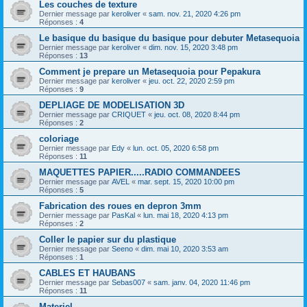
Les couches de texture
Dernier message par
keroliver
«
sam. nov. 21, 2020 4:26 pm
Réponses :
4
Le basique du basique du basique pour debuter Metasequoia
Dernier message par
keroliver
«
dim. nov. 15, 2020 3:48 pm
Réponses :
13
Comment je prepare un Metasequoia pour Pepakura
Dernier message par
keroliver
«
jeu. oct. 22, 2020 2:59 pm
Réponses :
9
DEPLIAGE DE MODELISATION 3D
Dernier message par
CRIQUET
«
jeu. oct. 08, 2020 8:44 pm
Réponses :
2
coloriage
Dernier message par
Edy
«
lun. oct. 05, 2020 6:58 pm
Réponses :
11
MAQUETTES PAPIER.....RADIO COMMANDEES
Dernier message par
AVEL
«
mar. sept. 15, 2020 10:00 pm
Réponses :
5
Fabrication des roues en depron 3mm
Dernier message par
PasKal
«
lun. mai 18, 2020 4:13 pm
Réponses :
2
Coller le papier sur du plastique
Dernier message par
Seeno
«
dim. mai 10, 2020 3:53 am
Réponses :
1
CABLES ET HAUBANS
Dernier message par
Sebas007
«
sam. janv. 04, 2020 11:46 pm
Réponses :
11
Materiel