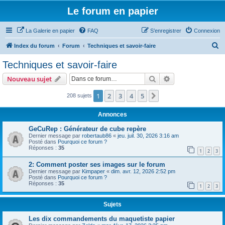
Le forum en papier
La Galerie en papier
FAQ
S’enregistrer
Connexion
R
Index du forum
Forum
Techniques et savoir-faire
e
Techniques et savoir-faire
c
Rechercher
Recherche avanc
Nouveau sujet
h
e
1
2
3
4
5
Suivante
208 sujets
r
Annonces
c
GeCuRep : Générateur de cube repère
h
Dernier message par
robertaub86
«
jeu. juil. 30, 2026 3:16 am
Posté dans
Pourquoi ce forum ?
e
Réponses :
35
1
2
3
r
2: Comment poster ses images sur le forum
Dernier message par
Kimpaper
«
dim. avr. 12, 2026 2:52 pm
Posté dans
Pourquoi ce forum ?
Réponses :
35
1
2
3
Sujets
Les dix commandements du maquetiste papier