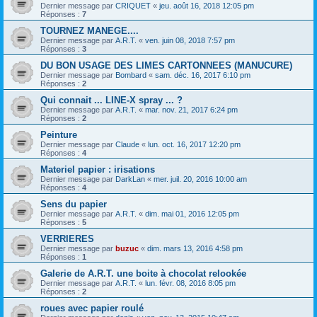
Dernier message par
CRIQUET
«
jeu. août 16, 2018 12:05 pm
Réponses :
7
TOURNEZ MANEGE....
Dernier message par
A.R.T.
«
ven. juin 08, 2018 7:57 pm
Réponses :
3
DU BON USAGE DES LIMES CARTONNEES (MANUCURE)
Dernier message par
Bombard
«
sam. déc. 16, 2017 6:10 pm
Réponses :
2
Qui connait ... LINE-X spray ... ?
Dernier message par
A.R.T.
«
mar. nov. 21, 2017 6:24 pm
Réponses :
2
Peinture
Dernier message par
Claude
«
lun. oct. 16, 2017 12:20 pm
Réponses :
4
Materiel papier : irisations
Dernier message par
DarkLan
«
mer. juil. 20, 2016 10:00 am
Réponses :
4
Sens du papier
Dernier message par
A.R.T.
«
dim. mai 01, 2016 12:05 pm
Réponses :
5
VERRIERES
Dernier message par
buzuc
«
dim. mars 13, 2016 4:58 pm
Réponses :
1
Galerie de A.R.T. une boite à chocolat relookée
Dernier message par
A.R.T.
«
lun. févr. 08, 2016 8:05 pm
Réponses :
2
roues avec papier roulé