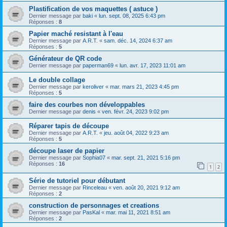
Plastification de vos maquettes ( astuce )
Dernier message par
baki
«
lun. sept. 08, 2025 6:43 pm
Réponses :
8
Papier maché resistant à l'eau
Dernier message par
A.R.T.
«
sam. déc. 14, 2024 6:37 am
Réponses :
5
Générateur de QR code
Dernier message par
paperman69
«
lun. avr. 17, 2023 11:01 am
Le double collage
Dernier message par
keroliver
«
mar. mars 21, 2023 4:45 pm
Réponses :
5
faire des courbes non développables
Dernier message par
denis
«
ven. févr. 24, 2023 9:02 pm
Réparer tapis de découpe
Dernier message par
A.R.T.
«
jeu. août 04, 2022 9:23 am
Réponses :
5
découpe laser de papier
Dernier message par
Sophia07
«
mar. sept. 21, 2021 5:16 pm
Réponses :
16
1
2
Série de tutoriel pour débutant
Dernier message par
Rinceleau
«
ven. août 20, 2021 9:12 am
Réponses :
2
construction de personnages et creations
Dernier message par
PasKal
«
mar. mai 11, 2021 8:51 am
Réponses :
2