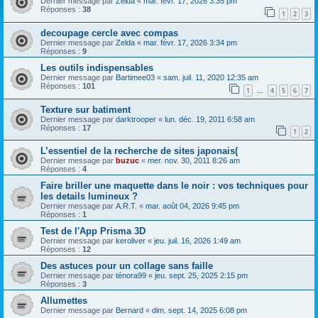
Dernier message par
Zelda
«
mar. févr. 17, 2026 3:35 pm
Réponses :
38
1
2
3
decoupage cercle avec compas
Dernier message par
Zelda
«
mar. févr. 17, 2026 3:34 pm
Réponses :
9
Les outils indispensables
Dernier message par
Bartimee03
«
sam. juil. 11, 2020 12:35 am
Réponses :
101
1
4
5
6
7
…
Texture sur batiment
Dernier message par
darktrooper
«
lun. déc. 19, 2011 6:58 am
Réponses :
17
1
2
L’essentiel de la recherche de sites japonais(
Dernier message par
buzuc
«
mer. nov. 30, 2011 8:26 am
Réponses :
4
Faire briller une maquette dans le noir : vos techniques pour
les details lumineux ?
Dernier message par
A.R.T.
«
mar. août 04, 2026 9:45 pm
Réponses :
1
Test de l'App Prisma 3D
Dernier message par
keroliver
«
jeu. juil. 16, 2026 1:49 am
Réponses :
12
Des astuces pour un collage sans faille
Dernier message par
ténora99
«
jeu. sept. 25, 2025 2:15 pm
Réponses :
3
Allumettes
Dernier message par
Bernard
«
dim. sept. 14, 2025 6:08 pm