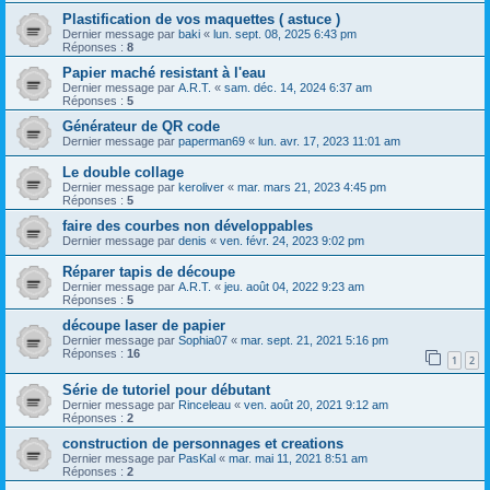
Plastification de vos maquettes ( astuce )
Dernier message par
baki
«
lun. sept. 08, 2025 6:43 pm
Réponses :
8
Papier maché resistant à l'eau
Dernier message par
A.R.T.
«
sam. déc. 14, 2024 6:37 am
Réponses :
5
Générateur de QR code
Dernier message par
paperman69
«
lun. avr. 17, 2023 11:01 am
Le double collage
Dernier message par
keroliver
«
mar. mars 21, 2023 4:45 pm
Réponses :
5
faire des courbes non développables
Dernier message par
denis
«
ven. févr. 24, 2023 9:02 pm
Réparer tapis de découpe
Dernier message par
A.R.T.
«
jeu. août 04, 2022 9:23 am
Réponses :
5
découpe laser de papier
Dernier message par
Sophia07
«
mar. sept. 21, 2021 5:16 pm
Réponses :
16
1
2
Série de tutoriel pour débutant
Dernier message par
Rinceleau
«
ven. août 20, 2021 9:12 am
Réponses :
2
construction de personnages et creations
Dernier message par
PasKal
«
mar. mai 11, 2021 8:51 am
Réponses :
2