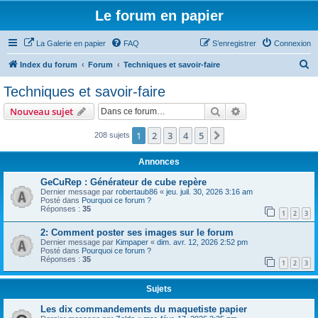
Le forum en papier
La Galerie en papier
FAQ
S’enregistrer
Connexion
R
Index du forum
Forum
Techniques et savoir-faire
e
Techniques et savoir-faire
c
Rechercher
Recherche avanc
Nouveau sujet
h
e
1
2
3
4
5
Suivante
208 sujets
r
Annonces
c
GeCuRep : Générateur de cube repère
h
Dernier message par
robertaub86
«
jeu. juil. 30, 2026 3:16 am
Posté dans
Pourquoi ce forum ?
e
Réponses :
35
1
2
3
r
2: Comment poster ses images sur le forum
Dernier message par
Kimpaper
«
dim. avr. 12, 2026 2:52 pm
Posté dans
Pourquoi ce forum ?
Réponses :
35
1
2
3
Sujets
Les dix commandements du maquetiste papier