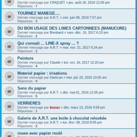
Dernier message par
CRIQUET
«
jeu. août 16, 2018 12:05 pm
Réponses :
7
TOURNEZ MANEGE....
Dernier message par
A.R.T.
«
ven. juin 08, 2018 7:57 pm
Réponses :
3
DU BON USAGE DES LIMES CARTONNEES (MANUCURE)
Dernier message par
Bombard
«
sam. déc. 16, 2017 6:10 pm
Réponses :
2
Qui connait ... LINE-X spray ... ?
Dernier message par
A.R.T.
«
mar. nov. 21, 2017 6:24 pm
Réponses :
2
Peinture
Dernier message par
Claude
«
lun. oct. 16, 2017 12:20 pm
Réponses :
4
Materiel papier : irisations
Dernier message par
DarkLan
«
mer. juil. 20, 2016 10:00 am
Réponses :
4
Sens du papier
Dernier message par
A.R.T.
«
dim. mai 01, 2016 12:05 pm
Réponses :
5
VERRIERES
Dernier message par
buzuc
«
dim. mars 13, 2016 4:58 pm
Réponses :
1
Galerie de A.R.T. une boite à chocolat relookée
Dernier message par
A.R.T.
«
lun. févr. 08, 2016 8:05 pm
Réponses :
2
roues avec papier roulé