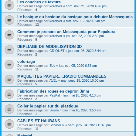
Les couches de texture
Dernier message par
keroliver
«
sam. nov. 21, 2020 4:26 pm
Réponses :
4
Le basique du basique du basique pour debuter Metasequoia
Dernier message par
keroliver
«
dim. nov. 15, 2020 3:48 pm
Réponses :
13
Comment je prepare un Metasequoia pour Pepakura
Dernier message par
keroliver
«
jeu. oct. 22, 2020 2:59 pm
Réponses :
9
DEPLIAGE DE MODELISATION 3D
Dernier message par
CRIQUET
«
jeu. oct. 08, 2020 8:44 pm
Réponses :
2
coloriage
Dernier message par
Edy
«
lun. oct. 05, 2020 6:58 pm
Réponses :
11
MAQUETTES PAPIER.....RADIO COMMANDEES
Dernier message par
AVEL
«
mar. sept. 15, 2020 10:00 pm
Réponses :
5
Fabrication des roues en depron 3mm
Dernier message par
PasKal
«
lun. mai 18, 2020 4:13 pm
Réponses :
2
Coller le papier sur du plastique
Dernier message par
Seeno
«
dim. mai 10, 2020 3:53 am
Réponses :
1
CABLES ET HAUBANS
Dernier message par
Sebas007
«
sam. janv. 04, 2020 11:46 pm
Réponses :
11
Materiel