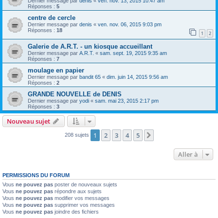
Dernier message par
denis
«
ven. nov. 13, 2015 10:47 am
Réponses :
5
centre de cercle
Dernier message par
denis
«
ven. nov. 06, 2015 9:03 pm
Réponses :
18
1
2
Galerie de A.R.T. - un kiosque accueillant
Dernier message par
A.R.T.
«
sam. sept. 19, 2015 9:35 am
Réponses :
7
moulage en papier
Dernier message par
bandit 65
«
dim. juin 14, 2015 9:56 am
Réponses :
2
GRANDE NOUVELLE de DENIS
Dernier message par
yodi
«
sam. mai 23, 2015 2:17 pm
Réponses :
3
Nouveau sujet
1
2
3
4
5
Suivante
208 sujets
Aller à
PERMISSIONS DU FORUM
Vous
ne pouvez pas
poster de nouveaux sujets
Vous
ne pouvez pas
répondre aux sujets
Vous
ne pouvez pas
modifier vos messages
Vous
ne pouvez pas
supprimer vos messages
Vous
ne pouvez pas
joindre des fichiers