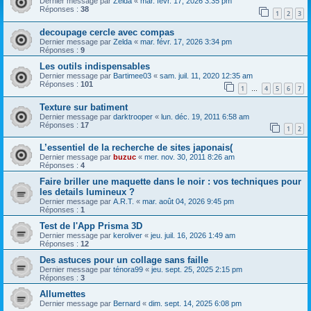
Dernier message par
Zelda
«
mar. févr. 17, 2026 3:35 pm
Réponses :
38
1
2
3
decoupage cercle avec compas
Dernier message par
Zelda
«
mar. févr. 17, 2026 3:34 pm
Réponses :
9
Les outils indispensables
Dernier message par
Bartimee03
«
sam. juil. 11, 2020 12:35 am
Réponses :
101
1
4
5
6
7
…
Texture sur batiment
Dernier message par
darktrooper
«
lun. déc. 19, 2011 6:58 am
Réponses :
17
1
2
L’essentiel de la recherche de sites japonais(
Dernier message par
buzuc
«
mer. nov. 30, 2011 8:26 am
Réponses :
4
Faire briller une maquette dans le noir : vos techniques pour
les details lumineux ?
Dernier message par
A.R.T.
«
mar. août 04, 2026 9:45 pm
Réponses :
1
Test de l'App Prisma 3D
Dernier message par
keroliver
«
jeu. juil. 16, 2026 1:49 am
Réponses :
12
Des astuces pour un collage sans faille
Dernier message par
ténora99
«
jeu. sept. 25, 2025 2:15 pm
Réponses :
3
Allumettes
Dernier message par
Bernard
«
dim. sept. 14, 2025 6:08 pm