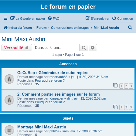
Le forum en papier
La Galerie en papier
FAQ
S’enregistrer
Connexion
R
Index du forum
Forum
Constructions en images
Mini Maxi Austin
e
Mini Maxi Austin
c
Rechercher
Recherche avancée
Verrouillé
h
1 sujet • Page
1
sur
1
e
Annonces
r
c
GeCuRep : Générateur de cube repère
Dernier message par
robertaub86
«
jeu. juil. 30, 2026 3:16 am
h
Posté dans
Pourquoi ce forum ?
Réponses :
35
e
1
2
3
r
2: Comment poster ses images sur le forum
Dernier message par
Kimpaper
«
dim. avr. 12, 2026 2:52 pm
Posté dans
Pourquoi ce forum ?
Réponses :
35
1
2
3
Sujets
Montage Mini Maxi Austin
Dernier message par
phh29
«
sam. avr. 12, 2008 5:36 pm
Réponses :
5