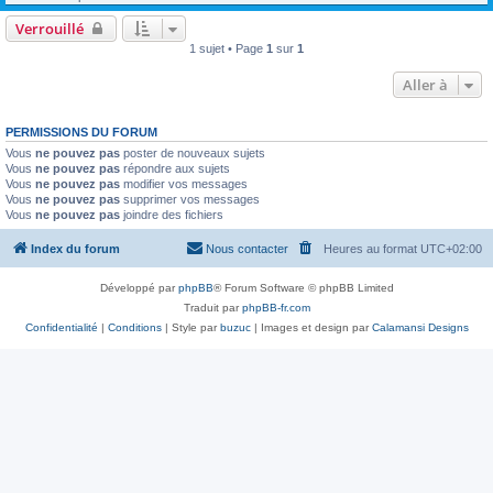
Verrouillé
1 sujet • Page
1
sur
1
Aller à
PERMISSIONS DU FORUM
Vous
ne pouvez pas
poster de nouveaux sujets
Vous
ne pouvez pas
répondre aux sujets
Vous
ne pouvez pas
modifier vos messages
Vous
ne pouvez pas
supprimer vos messages
Vous
ne pouvez pas
joindre des fichiers
Index du forum
Nous contacter
Heures au format
UTC+02:00
Développé par
phpBB
® Forum Software © phpBB Limited
Traduit par
phpBB-fr.com
Confidentialité
|
Conditions
| Style par
buzuc
| Images et design par
Calamansi Designs