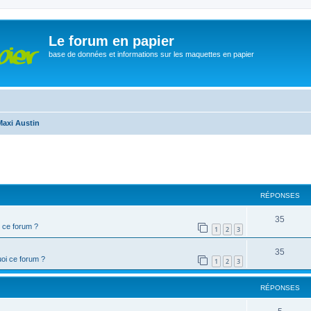
Le forum en papier
base de données et informations sur les maquettes en papier
Maxi Austin
che avancée
RÉPONSES
35
 ce forum ?
1
2
3
35
oi ce forum ?
1
2
3
RÉPONSES