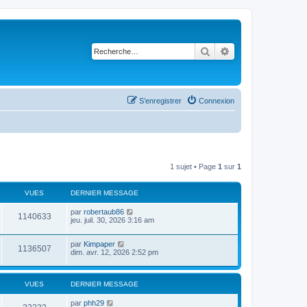
Rechercher
Recherche avancé
S’enregistrer
Connexion
1 sujet • Page
1
sur
1
VUES
DERNIER MESSAGE
par
robertaub86
1140633
jeu. juil. 30, 2026 3:16 am
par
Kimpaper
1136507
dim. avr. 12, 2026 2:52 pm
VUES
DERNIER MESSAGE
par
phh29