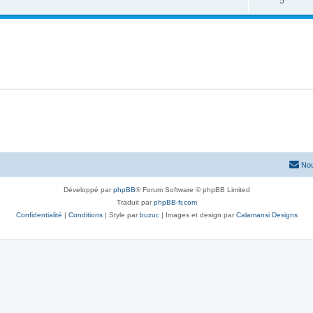
5
Nou
Développé par
phpBB
® Forum Software © phpBB Limited
Traduit par
phpBB-fr.com
Confidentialité
|
Conditions
| Style par
buzuc
| Images et design par
Calamansi Designs