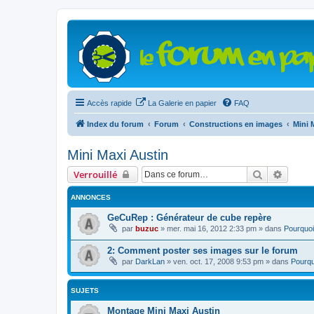
Accès rapide
La Galerie en papier
FAQ
Index du forum
Forum
Constructions en images
Mini 
Mini Maxi Austin
Rechercher
Recher
Verrouillé
ANNONCES
GeCuRep : Générateur de cube repère
par
buzuc
»
mer. mai 16, 2012 2:33 pm
» dans
Pourquoi
2: Comment poster ses images sur le forum
par
DarkLan
»
ven. oct. 17, 2008 9:53 pm
» dans
Pourqu
SUJETS
Montage Mini Maxi Austin