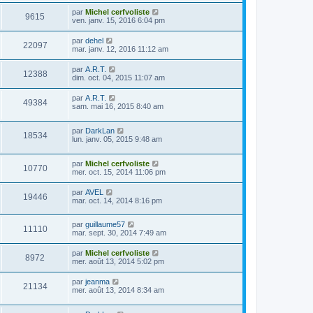
par
Michel cerfvoliste
9615
ven. janv. 15, 2016 6:04 pm
par
dehel
22097
mar. janv. 12, 2016 11:12 am
par
A.R.T.
12388
dim. oct. 04, 2015 11:07 am
par
A.R.T.
49384
sam. mai 16, 2015 8:40 am
par
DarkLan
18534
lun. janv. 05, 2015 9:48 am
par
Michel cerfvoliste
10770
mer. oct. 15, 2014 11:06 pm
par
AVEL
19446
mar. oct. 14, 2014 8:16 pm
par
guillaume57
11110
mar. sept. 30, 2014 7:49 am
par
Michel cerfvoliste
8972
mer. août 13, 2014 5:02 pm
par
jeanma
21134
mer. août 13, 2014 8:34 am