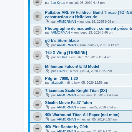
par
Jan Kytop
»
lun. juil. 05, 2010 4:43 pm
Patlabor ARL 99 Helldiver Build Thread (TO IN
construction du Helldiver de
par
ARMORMAN
»
jeu. oct. 16, 2025 9:06 pm
Photographie de maquettes : comment présent
par
ARMORMAN
»
ven. sept. 13, 2024 8:46 pm
g0rb's Stormblade
par
ARMORMAN
»
sam. août 21, 2021 8:13 am
T65 X-Wing [TERMINE]
par
bo56a1
»
ven. déc. 27, 2019 11:04 am
Millenium Falcon/ ETB Model
par
Oliver B.
»
mer. juin 24, 2020 12:27 pm
Pilgrim 7000, 1:20
par
jakubsdk
»
dim. janv. 05, 2020 12:58 am
Titaanicus Scale Knight Titan (2X)
par
ARMORMAN
»
dim. août 11, 2019 1:48 am
Stealth Movie Fa-37 Talon
par
ARMORMAN
»
sam. mai 05, 2018 7:54 am
40k Warhound Titan All Paper (not mine)
par
ARMORMAN
»
mer. juin 05, 2019 3:57 am
40k Fire Raptor by G0rb
par
ARMORMAN
»
dim. mai 12, 2019 9:21 pm