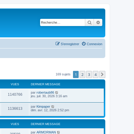
Rechercher
Recherche avancé
S’enregistrer
Connexion
1
2
3
4
Suivante
169 sujets
VUES
DERNIER MESSAGE
par
robertaub86
1140766
jeu. juil. 30, 2026 3:16 am
par
Kimpaper
1136613
dim. avr. 12, 2026 2:52 pm
VUES
DERNIER MESSAGE
par
ARMORMAN