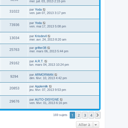
mer. juil. 03, 2013 2:15 pm
par
Yoda
31022
ven. juin 07, 2013 3:17 pm
par
Yoda
73936
ven. mai 17, 2013 5:08 pm
par
Krisdevil
13034
mer. avr. 24, 2013 8:20 am
par
grifter38
25763
mer. mars 06, 2013 5:44 pm
par
A.R.T.
29162
lun. mars 04, 2013 10:24 pm
par
ARMORMAN
9294
dim. févr. 10, 2013 4:42 pm
par
Applemilk
20853
jeu. févr. 07, 2013 9:53 pm
par
AUTO-DISYGNE
29676
ven. févr. 01, 2013 6:16 pm
1
2
3
4
Suivante
169 sujets
Aller à