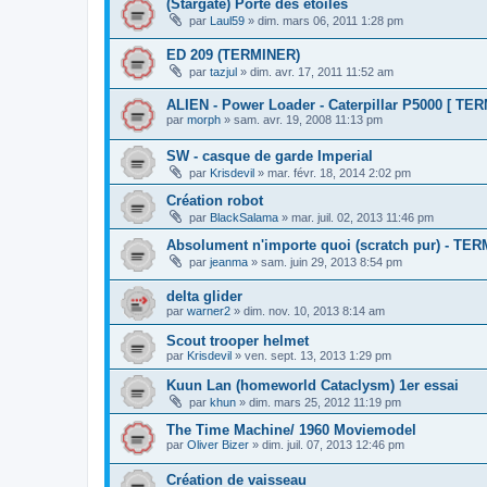
(Stargate) Porte des étoiles
par
Laul59
»
dim. mars 06, 2011 1:28 pm
ED 209 (TERMINER)
par
tazjul
»
dim. avr. 17, 2011 11:52 am
ALIEN - Power Loader - Caterpillar P5000 [ TER
par
morph
»
sam. avr. 19, 2008 11:13 pm
SW - casque de garde Imperial
par
Krisdevil
»
mar. févr. 18, 2014 2:02 pm
Création robot
par
BlackSalama
»
mar. juil. 02, 2013 11:46 pm
Absolument n'importe quoi (scratch pur) - TE
par
jeanma
»
sam. juin 29, 2013 8:54 pm
delta glider
par
warner2
»
dim. nov. 10, 2013 8:14 am
Scout trooper helmet
par
Krisdevil
»
ven. sept. 13, 2013 1:29 pm
Kuun Lan (homeworld Cataclysm) 1er essai
par
khun
»
dim. mars 25, 2012 11:19 pm
The Time Machine/ 1960 Moviemodel
par
Oliver Bizer
»
dim. juil. 07, 2013 12:46 pm
Création de vaisseau