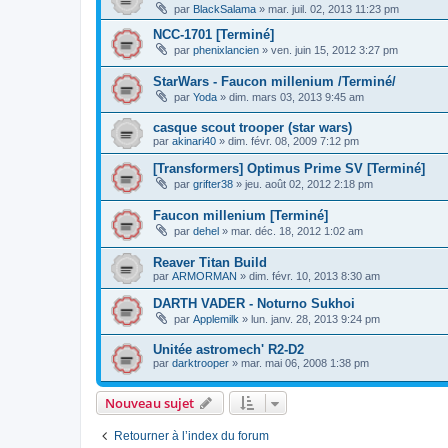
par
BlackSalama
»
mar. juil. 02, 2013 11:23 pm
NCC-1701 [Terminé]
par
phenixlancien
»
ven. juin 15, 2012 3:27 pm
StarWars - Faucon millenium /Terminé/
par
Yoda
»
dim. mars 03, 2013 9:45 am
casque scout trooper (star wars)
par
akinari40
»
dim. févr. 08, 2009 7:12 pm
[Transformers] Optimus Prime SV [Terminé]
par
grifter38
»
jeu. août 02, 2012 2:18 pm
Faucon millenium [Terminé]
par
dehel
»
mar. déc. 18, 2012 1:02 am
Reaver Titan Build
par
ARMORMAN
»
dim. févr. 10, 2013 8:30 am
DARTH VADER - Noturno Sukhoi
par
Applemilk
»
lun. janv. 28, 2013 9:24 pm
Unitée astromech' R2-D2
par
darktrooper
»
mar. mai 06, 2008 1:38 pm
Nouveau sujet
Retourner à l’index du forum