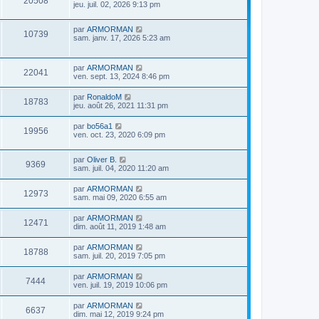
20508
jeu. juil. 02, 2026 9:13 pm
par
ARMORMAN
10739
sam. janv. 17, 2026 5:23 am
par
ARMORMAN
22041
ven. sept. 13, 2024 8:46 pm
par
RonaldoM
18783
jeu. août 26, 2021 11:31 pm
par
bo56a1
19956
ven. oct. 23, 2020 6:09 pm
par
Oliver B.
9369
sam. juil. 04, 2020 11:20 am
par
ARMORMAN
12973
sam. mai 09, 2020 6:55 am
par
ARMORMAN
12471
dim. août 11, 2019 1:48 am
par
ARMORMAN
18788
sam. juil. 20, 2019 7:05 pm
par
ARMORMAN
7444
ven. juil. 19, 2019 10:06 pm
par
ARMORMAN
6637
dim. mai 12, 2019 9:24 pm