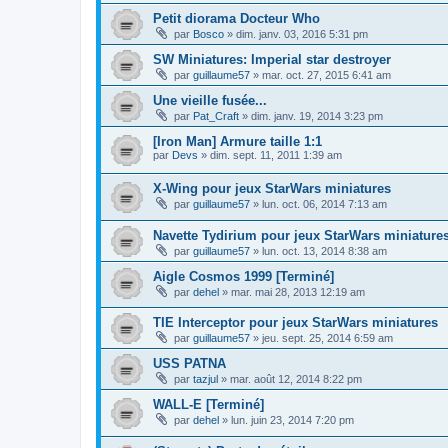
Petit diorama Docteur Who
par
Bosco
»
dim. janv. 03, 2016 5:31 pm
SW Miniatures: Imperial star destroyer
par
guillaume57
»
mar. oct. 27, 2015 6:41 am
Une vieille fusée...
par
Pat_Craft
»
dim. janv. 19, 2014 3:23 pm
[Iron Man] Armure taille 1:1
par
Devs
»
dim. sept. 11, 2011 1:39 am
X-Wing pour jeux StarWars miniatures
par
guillaume57
»
lun. oct. 06, 2014 7:13 am
Navette Tydirium pour jeux StarWars miniature
par
guillaume57
»
lun. oct. 13, 2014 8:38 am
Aigle Cosmos 1999 [Terminé]
par
dehel
»
mar. mai 28, 2013 12:19 am
TIE Interceptor pour jeux StarWars miniatures
par
guillaume57
»
jeu. sept. 25, 2014 6:59 am
USS PATNA
par
tazjul
»
mar. août 12, 2014 8:22 pm
WALL-E [Terminé]
par
dehel
»
lun. juin 23, 2014 7:20 pm