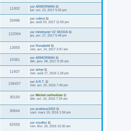
par
ARMORMAN
11002
lun. oct. 23, 2017 5:55 pm
par
colinot
20496
jeu. août 03, 2017 11:50 pm
par
mirektuner VZ SKODA
122004
jeu. avr. 27, 2017 6:48 pm
par
RonaldoM
13055
ven. avr. 14, 2017 3:47 am
par
ARMORMAN
10381
dim. janv. 08, 2017 6:35 am
par
dehel
11937
mer. août 17, 2016 1:28 pm
par
A.R.T.
236457
mer. avr. 20, 2016 7:49 pm
par
Michel cerfvoliste
30150
dim. avr. 10, 2016 7:34 am
par
protheus2003
30644
sam. mars 19, 2016 1:56 pm
par
mouflon
62550
ven. févr. 26, 2016 10:30 am