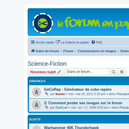
Accès rapide
La Galerie en papier
FAQ
Index du forum
Forum
Constructions en images
Scien
Science-Fiction
Recher
Re
Nouveau sujet
ANNONCES
GeCuRep : Générateur de cube repère
par
buzuc
»
mer. mai 16, 2012 2:33 pm
» dans
Pourquoi
2: Comment poster ses images sur le forum
par
DarkLan
»
ven. oct. 17, 2008 9:53 pm
» dans
Pourqu
SUJETS
Warhammer 40K Thunderhawk