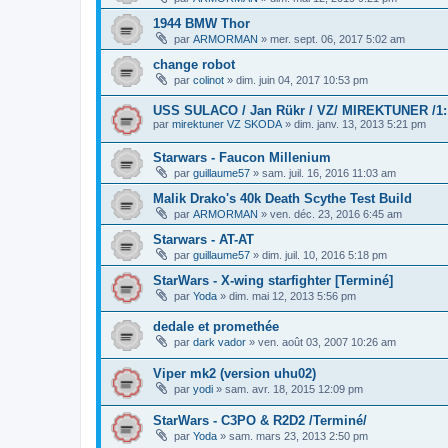
1944 BMW Thor
par
ARMORMAN
»
mer. sept. 06, 2017 5:02 am
change robot
par
colinot
»
dim. juin 04, 2017 10:53 pm
USS SULACO / Jan Rükr / VZ/ MIREKTUNER /1: 
par
mirektuner VZ SKODA
»
dim. janv. 13, 2013 5:21 pm
Starwars - Faucon Millenium
par
guillaume57
»
sam. juil. 16, 2016 11:03 am
Malik Drako's 40k Death Scythe Test Build
par
ARMORMAN
»
ven. déc. 23, 2016 6:45 am
Starwars - AT-AT
par
guillaume57
»
dim. juil. 10, 2016 5:18 pm
StarWars - X-wing starfighter [Terminé]
par
Yoda
»
dim. mai 12, 2013 5:56 pm
dedale et promethée
par
dark vador
»
ven. août 03, 2007 10:26 am
Viper mk2 (version uhu02)
par
yodi
»
sam. avr. 18, 2015 12:09 pm
StarWars - C3PO & R2D2 /Terminé/
par
Yoda
»
sam. mars 23, 2013 2:50 pm