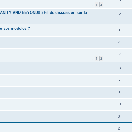
16
1
2
SANITY AND BEYOND!!!) Fil de discussion sur la
12
er ses modèles ?
0
7
17
1
2
13
5
0
13
3
2