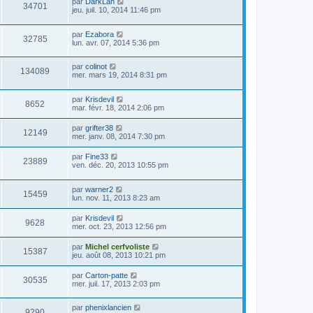
par
DarkLan
34701
jeu. juil. 10, 2014 11:46 pm
par
Ezabora
32785
lun. avr. 07, 2014 5:36 pm
par
colinot
134089
mer. mars 19, 2014 8:31 pm
par
Krisdevil
8652
mar. févr. 18, 2014 2:06 pm
par
grifter38
12149
mer. janv. 08, 2014 7:30 pm
par
Fine33
23889
ven. déc. 20, 2013 10:55 pm
par
warner2
15459
lun. nov. 11, 2013 8:23 am
par
Krisdevil
9628
mer. oct. 23, 2013 12:56 pm
par
Michel cerfvoliste
15387
jeu. août 08, 2013 10:21 pm
par
Carton-patte
30535
mer. juil. 17, 2013 2:03 pm
par
phenixlancien
9290