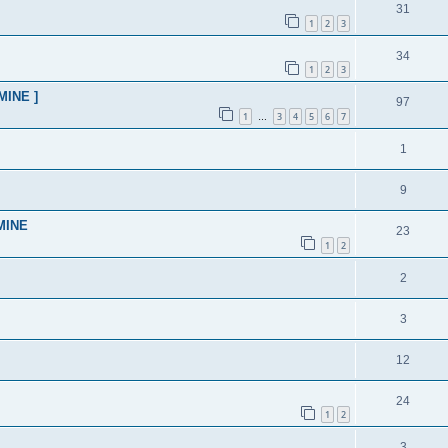
31
1
2
3
34
1
2
3
MINE ]
97
1
3
4
5
6
7
…
1
9
RMINE
23
1
2
2
3
12
24
1
2
3