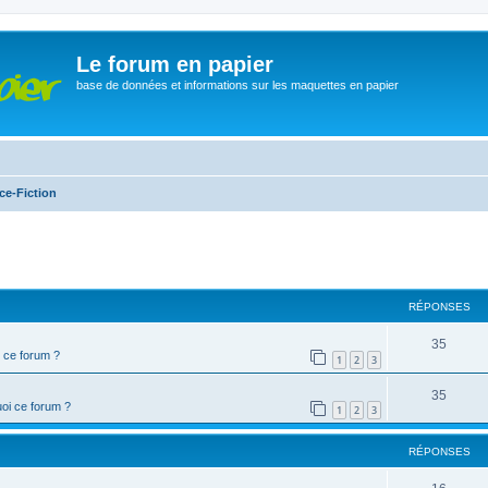
Le forum en papier
base de données et informations sur les maquettes en papier
ce-Fiction
cher
cherche avancée
RÉPONSES
35
 ce forum ?
1
2
3
35
oi ce forum ?
1
2
3
RÉPONSES