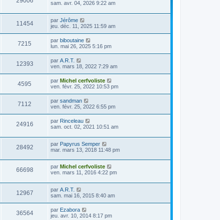
29006
sam. avr. 04, 2026 9:22 am
par
Jérôme
11454
jeu. déc. 11, 2025 11:59 am
par
biboutaine
7215
lun. mai 26, 2025 5:16 pm
par
A.R.T.
12393
ven. mars 18, 2022 7:29 am
par
Michel cerfvoliste
4595
ven. févr. 25, 2022 10:53 pm
par
sandman
7112
ven. févr. 25, 2022 6:55 pm
par
Rinceleau
24916
sam. oct. 02, 2021 10:51 am
par
Papyrus Semper
28492
mar. mars 13, 2018 11:48 pm
par
Michel cerfvoliste
66698
ven. mars 11, 2016 4:22 pm
par
A.R.T.
12967
sam. mai 16, 2015 8:40 am
par
Ezabora
36564
jeu. avr. 10, 2014 8:17 pm