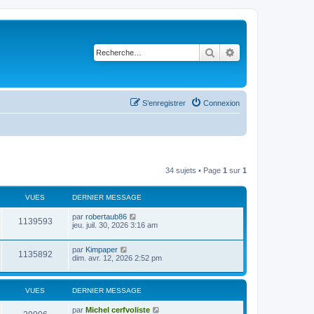
Rechercher
Recherche avancé
S’enregistrer
Connexion
34 sujets • Page
1
sur
1
VUES
DERNIER MESSAGE
par
robertaub86
1139593
jeu. juil. 30, 2026 3:16 am
par
Kimpaper
1135892
dim. avr. 12, 2026 2:52 pm
VUES
DERNIER MESSAGE
par
Michel cerfvoliste