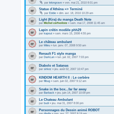
par
lelongrave
»
ven. mai 21, 2010 8:01 pm
Statue d'Athéna => Terminé
par
Eddie
»
dim. avr. 18, 2010 10:29 am
Light (Kira) du manga Death Note
par
Michel cerfvoliste
»
sam. mai 17, 2008 11:45 am
Lapin crétin modèle phh29
par
kapout
»
sam. mars 15, 2008 4:55 pm
Le château ambulant
par
Mileu
»
lun. janv. 07, 2008 9:50 am
Renault F1 style manga
par
DarkLan
»
lun. juil. 02, 2007 7:03 pm
Diabolo et Satanas
par
sirkez
»
jeu. août 02, 2007 10:47 pm
KINDOM HEARTH II : Le cerbère
par
filbug
»
sam. juin 02, 2007 9:12 am
Snake in the box...far far away
par
Barback
»
jeu. juin 14, 2007 10:09 pm
Le Chateau Ambulant
par
budi
»
jeu. mai 31, 2007 8:00 pm
Personnages du Dessin animé ROBOT
par
dladla
»
ven. avr. 27, 2007 8:19 am