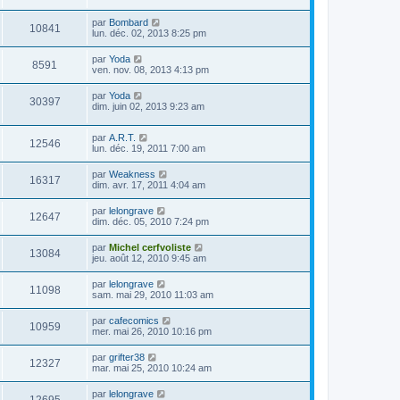
par
Bombard
10841
lun. déc. 02, 2013 8:25 pm
par
Yoda
8591
ven. nov. 08, 2013 4:13 pm
par
Yoda
30397
dim. juin 02, 2013 9:23 am
par
A.R.T.
12546
lun. déc. 19, 2011 7:00 am
par
Weakness
16317
dim. avr. 17, 2011 4:04 am
par
lelongrave
12647
dim. déc. 05, 2010 7:24 pm
par
Michel cerfvoliste
13084
jeu. août 12, 2010 9:45 am
par
lelongrave
11098
sam. mai 29, 2010 11:03 am
par
cafecomics
10959
mer. mai 26, 2010 10:16 pm
par
grifter38
12327
mar. mai 25, 2010 10:24 am
par
lelongrave