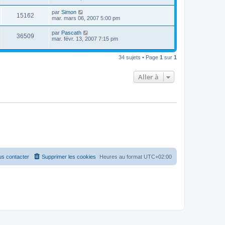
par
Simon
15162
mar. mars 06, 2007 5:00 pm
par
Pascath
36509
mar. févr. 13, 2007 7:15 pm
34 sujets • Page
1
sur
1
Aller à
s contacter
Supprimer les cookies
Heures au format
UTC+02:00