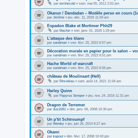
par
terrinecold
»
sam. mai 05, 2012 2:02 pm
Okarun / Dandadan – Modèle perso en cours (1
par
Jérôme
»
jeu. déc. 11, 2025 11:59 am
Espadon Blake et Mortimer Phh29
par
Machin
»
mer. janv. 01, 2025 1:29 pm
L'attaque des titans
par
sandman
»
ven. févr. 25, 2022 6:57 pm
Décoration murale en papier pour le salon – vo
par
sandman
»
ven. févr. 25, 2022 6:51 pm
Hache World of warcraft
par
sandman
»
ven. févr. 25, 2022 6:55 pm
château de Moulinsart (Hell)
par
Rinceleau
»
sam. août 14, 2021 11:04 am
Harley Quinn
par
Papyrus Semper
»
jeu. nov. 24, 2016 11:31 pm
Dragon de Terremer
par
dux2081
»
dim. janv. 06, 2008 10:30 pm
Un p'tit Schtroumpf
par
Wenley
»
jeu. juin 26, 2014 8:27 am
Okami
par
kapout
»
dim. févr. 17, 2008 10:43 pm