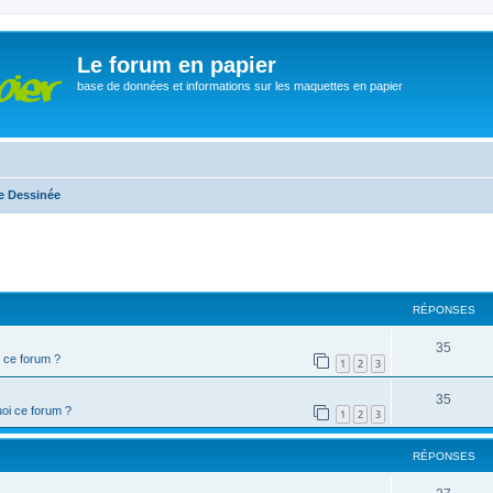
Le forum en papier
base de données et informations sur les maquettes en papier
e Dessinée
cher
cherche avancée
RÉPONSES
35
 ce forum ?
1
2
3
35
oi ce forum ?
1
2
3
RÉPONSES