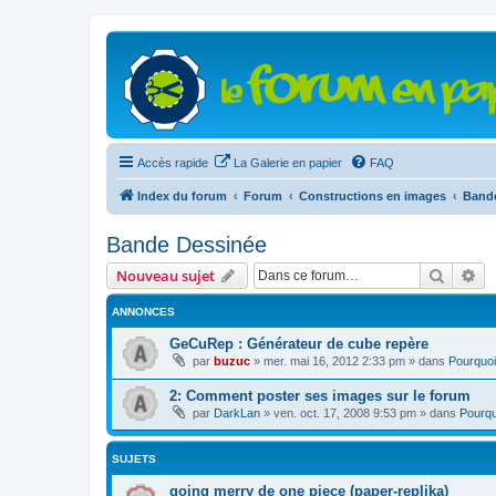
Accès rapide
La Galerie en papier
FAQ
Index du forum
Forum
Constructions en images
Band
Bande Dessinée
Recher
Re
Nouveau sujet
ANNONCES
GeCuRep : Générateur de cube repère
par
buzuc
»
mer. mai 16, 2012 2:33 pm
» dans
Pourquoi
2: Comment poster ses images sur le forum
par
DarkLan
»
ven. oct. 17, 2008 9:53 pm
» dans
Pourqu
SUJETS
going merry de one piece (paper-replika)