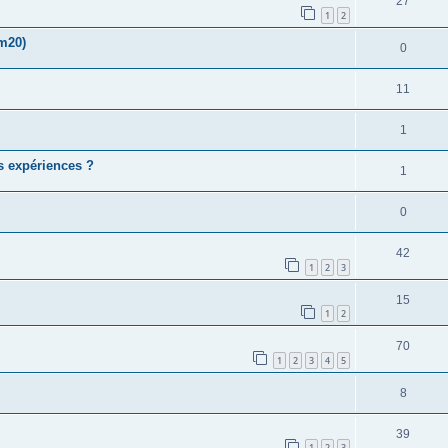
27
1
2
m20)
0
11
1
s expériences ?
1
0
42
1
2
3
15
1
2
70
1
2
3
4
5
8
39
1
2
3