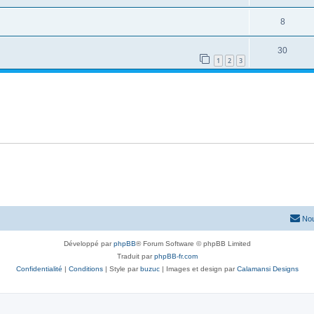
8
30
1
2
3
Nou
Développé par
phpBB
® Forum Software © phpBB Limited
Traduit par
phpBB-fr.com
Confidentialité
|
Conditions
| Style par
buzuc
| Images et design par
Calamansi Designs