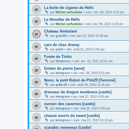
La boite de cigares de Hells
par
Michel cerfvoliste
»
sam. nov. 09, 2013 4:23 pm
Le khouttar de Hells
par
Michel cerfvoliste
»
ven. nov. 08, 2013 3:29 pm
Chateau Ambulant
par
godzi66
»
mer. juin 23, 2010 12:49 am
cars de chez disney
par
pat26
»
dim. août 01, 2010 5:35 am
Fusée de Tintin
par
Weakness
»
ven. avr. 15, 2011 10:01 am
Golem de pierre [wow]
par
lelongrave
»
lun. nov. 29, 2010 5:51 pm
Nono, le petit Robot de Phh29 [Terminé]
par
grifter38
»
ven. août 06, 2010 11:36 am
dresseur de dragon tenebreux [castle]
par
lelongrave
»
jeu. mai 27, 2010 4:30 pm
ourson des cavernes [castle]
par
lelongrave
»
mer. mai 26, 2010 3:35 pm
chauve souris du neant [castle]
par
lelongrave
»
sam. mai 22, 2010 10:16 am
scarabic veneneux [castle]