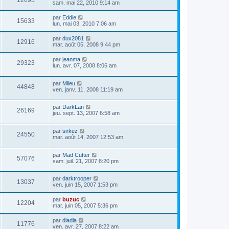
12695
sam. mai 22, 2010 9:14 am
par
Eddie
15633
lun. mai 03, 2010 7:06 am
par
dux2081
12916
mar. août 05, 2008 9:44 pm
par
jeanma
29323
lun. avr. 07, 2008 8:06 am
par
Mileu
44848
ven. janv. 11, 2008 11:19 am
par
DarkLan
26169
jeu. sept. 13, 2007 6:58 am
par
sirkez
24550
mar. août 14, 2007 12:53 am
par
Mad Cutter
57076
sam. juil. 21, 2007 8:20 pm
par
darktrooper
13037
ven. juin 15, 2007 1:53 pm
par
buzuc
12204
mar. juin 05, 2007 5:36 pm
par
dladla
11776
ven. avr. 27, 2007 8:22 am